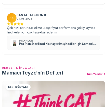
SANTALATKHON K.
SK
04.08.2026
Çok hızlı sorunsuz elime ulaştı fiyat performans çok iyi ayrıca
hediyeler için çok teşekkür ederim
PRO PLAN
Pro Plan Sterilised Kısırlaştırılmış Kediler İçin Somonlu Kedi Maması 10 kg
REHBER & İPUÇLARI
Mamacı Teyze'nin Defteri
Tüm Yazılar
KEDI DÜNYASI