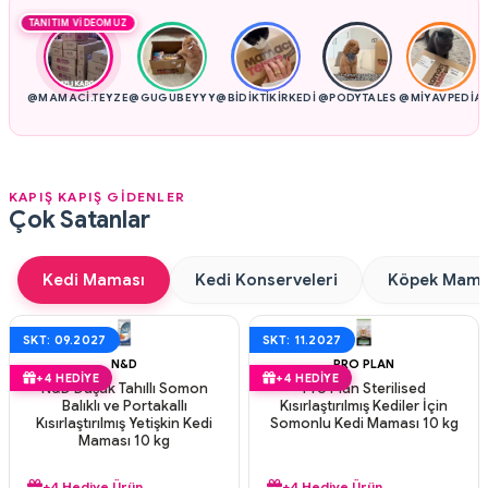
TANITIM VIDEOMUZ
@MAMACI.TEYZE
@GUGUBEYYY
@BIDIKTIKIRKEDI
@PODYTALES
@MIYAVPEDIA
KAPIŞ KAPIŞ GİDENLER
Çok Satanlar
Kedi Maması
Kedi Konserveleri
Köpek Mama
SKT: 09.2027
SKT: 11.2027
N&D
PRO PLAN
+4 HEDIYE
+4 HEDIYE
N&D Düşük Tahıllı Somon
Pro Plan Sterilised
Balıklı ve Portakallı
Kısırlaştırılmış Kediler İçin
Kısırlaştırılmış Yetişkin Kedi
Somonlu Kedi Maması 10 kg
Maması 10 kg
+4 Hediye Ürün
+4 Hediye Ürün
Aynı Gün Kargo
Aynı Gün Kargo