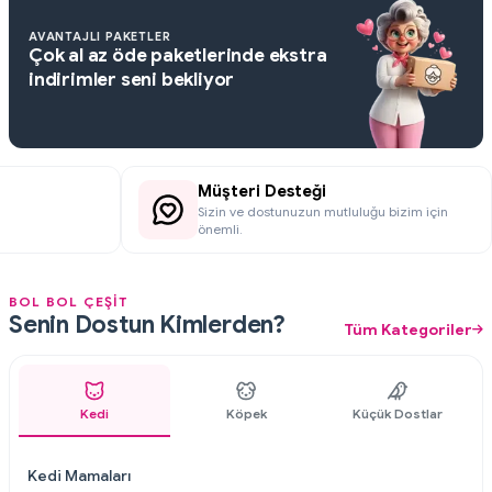
AVANTAJLI PAKETLER
Çok al az öde paketlerinde ekstra
indirimler seni bekliyor
Müşteri Desteği
Sizin ve dostunuzun mutluluğu bizim için
.
önemli.
BOL BOL ÇEŞİT
Senin Dostun Kimlerden?
Tüm Kategoriler
Kedi
Köpek
Küçük Dostlar
Kedi Mamaları