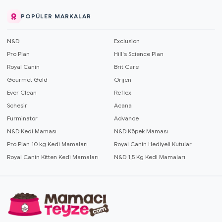
POPÜLER MARKALAR
N&D
Exclusion
Pro Plan
Hill's Science Plan
Royal Canin
Brit Care
Gourmet Gold
Orijen
Ever Clean
Reflex
Schesir
Acana
Furminator
Advance
N&D Kedi Maması
N&D Köpek Maması
Pro Plan 10 kg Kedi Mamaları
Royal Canin Hediyeli Kutular
Royal Canin Kitten Kedi Mamaları
N&D 1,5 Kg Kedi Mamaları