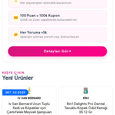
Her alışverişten otomatik kazanırsın
100 Puan = 100₺ Kupon
600₺ ve üzeri sepetlerde kullanabilirsin
Her Yoruma +5₺
Siparişin sonrası yorum yaz, bonus kazan
Detayları Gör
KEŞFE ÇIKIN
Yeni Ürünler
SKT: 02.2029
IV SAN BERNARD
8IN1
Iv San Bernard Uzun Tüylü
8in1 Delights Pro Dental
Kedi ve Köpekler için
Tavuklu Köpek Ödül Kemiği
Çarkıfelek Meyveli Şampuan
XS 12 Gr
Aynı Gün Kargo
Aynı Gün Kargo