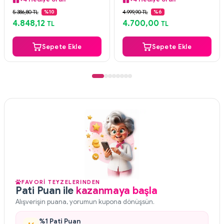
Orijinal Ürün
Orijinal Ürün
5.386,80 TL
4.999,90 TL
%10
%6
Güvenli Ödeme
Güvenli Ödeme
4.848,12
4.700,00
TL
TL
+4 Hediye Ürün
+4 Hediye Ürün
Sepete Ekle
Sepete Ekle
FAVORİ TEYZELERİNDEN
Pati Puan ile
kazanmaya başla
Alışverişin puana, yorumun kupona dönüşsün.
%1 Pati Puan