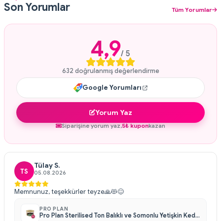
Son Yorumlar
Tüm Yorumlar
4,9
/ 5
632 doğrulanmış değerlendirme
Google Yorumları
Yorum Yaz
Siparişine yorum yaz,
5₺ kupon
kazan
Tülay S.
TS
05.08.2026
Memnunuz, teşekkürler teyze🙏😻😊
PRO PLAN
Pro Plan Sterilised Ton Balıklı ve Somonlu Yetişkin Kedi Konservesi 85 gr X 24 Adet