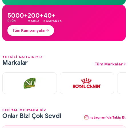
5000+
200+
40+
ÜRÜN
MARKA
KAMPANYA
Tüm Kampanyalar
YETKİLİ SATICISIYIZ
Markalar
Tüm Markalar
SOSYAL MEDYADA BİZ
Onlar Bizi Çok Sevdi
Instagram'da Takip Et