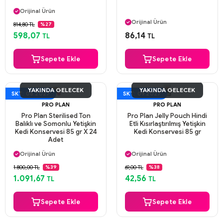
Aynı Gün Kargo
Orijinal Ürün
Aynı Gün Kargo
Güvenli Ödeme
Orijinal Ürün
814,80 TL
%27
Aynı Gün Kargo
Güvenli Ödeme
598,07
86,14
TL
TL
Aynı Gün Kargo
Sepete Ekle
Sepete Ekle
YAKINDA GELECEK
YAKINDA GELECEK
SKT: 06.2027
SKT: 09.2027
PRO PLAN
PRO PLAN
Pro Plan Sterilised Ton
Pro Plan Jelly Pouch Hindi
Balıklı ve Somonlu Yetişkin
Etli Kısırlaştırılmış Yetişkin
Kedi Konservesi 85 gr X 24
Kedi Konservesi 85 gr
Adet
Aynı Gün Kargo
Aynı Gün Kargo
Orijinal Ürün
Orijinal Ürün
Güvenli Ödeme
Güvenli Ödeme
1.800,00 TL
69,00 TL
%39
%38
Aynı Gün Kargo
Aynı Gün Kargo
1.091,67
42,56
TL
TL
Sepete Ekle
Sepete Ekle