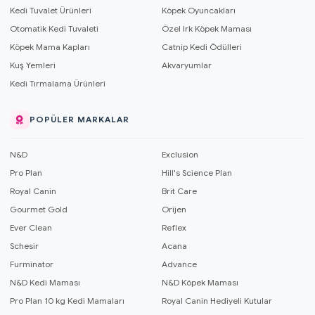
Kedi Tuvalet Ürünleri
Köpek Oyuncakları
Otomatik Kedi Tuvaleti
Özel Irk Köpek Maması
Köpek Mama Kapları
Catnip Kedi Ödülleri
Kuş Yemleri
Akvaryumlar
Kedi Tırmalama Ürünleri
POPÜLER MARKALAR
N&D
Exclusion
Pro Plan
Hill's Science Plan
Royal Canin
Brit Care
Gourmet Gold
Orijen
Ever Clean
Reflex
Schesir
Acana
Furminator
Advance
N&D Kedi Maması
N&D Köpek Maması
Pro Plan 10 kg Kedi Mamaları
Royal Canin Hediyeli Kutular