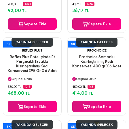
Güvenli Ödeme
Güvenli Ödeme
200,00 TL
48,76 TL
%54
%26
Aynı Gün Kargo
Aynı Gün Kargo
92,00
36,17
TL
TL
Sepete Ekle
Sepete Ekle
YAKINDA GELECEK
YAKINDA GELECEK
SKT: 01.2027
SKT: 09.2027
REFLEX PLUS
PROCHOICE
Reflex Plus Pate İçinde Et
Prochoice Somonlu
Parçacıklı Tavuklu
Kısırlaştırılmış Kedi
Kısırlaştırılmış Kedi
Konservesi 400 gr X 6 Adet
Konservesi 395 Gr X 6 Adet
Aynı Gün Kargo
Aynı Gün Kargo
Orijinal Ürün
Orijinal Ürün
Güvenli Ödeme
Güvenli Ödeme
550,00 TL
450,00 TL
%15
%8
Aynı Gün Kargo
Aynı Gün Kargo
468,00
414,00
TL
TL
Sepete Ekle
Sepete Ekle
YAKINDA GELECEK
YAKINDA GELECEK
SKT: 09.2027
SKT: 08.2026