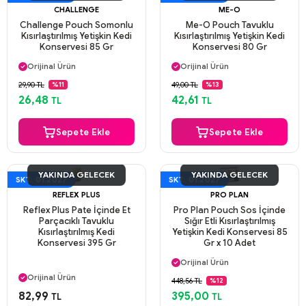
CHALLENGE
ME-O
Challenge Pouch Somonlu
Me-O Pouch Tavuklu
Kısırlaştırılmış Yetişkin Kedi
Kısırlaştırılmış Yetişkin Kedi
Konservesi 85 Gr
Konservesi 80 Gr
Aynı Gün Kargo
Aynı Gün Kargo
Orijinal Ürün
Orijinal Ürün
Güvenli Ödeme
Güvenli Ödeme
29,90 TL
49,00 TL
%11
%13
Aynı Gün Kargo
Aynı Gün Kargo
26,48
42,61
TL
TL
Sepete Ekle
Sepete Ekle
YAKINDA GELECEK
YAKINDA GELECEK
SKT: 01.2027
SKT: 01.2027
REFLEX PLUS
PRO PLAN
Reflex Plus Pate İçinde Et
Pro Plan Pouch Sos İçinde
Parçacıklı Tavuklu
Sığır Etli Kısırlaştırılmış
Kısırlaştırılmış Kedi
Yetişkin Kedi Konservesi 85
Konservesi 395 Gr
Gr x 10 Adet
Aynı Gün Kargo
Orijinal Ürün
Aynı Gün Kargo
Güvenli Ödeme
Orijinal Ürün
448,56 TL
%12
Aynı Gün Kargo
Güvenli Ödeme
82,99
395,00
TL
TL
Aynı Gün Kargo