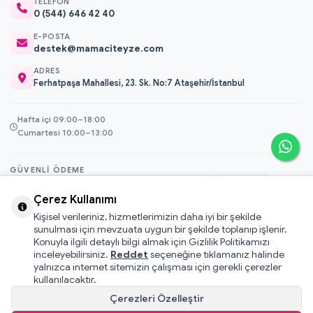
TELEFON
0 (544) 646 42 40
E-POSTA
destek@mamaciteyze.com
ADRES
Ferhatpaşa Mahallesi, 23. Sk. No:7 Ataşehir/İstanbul
Hafta içi 09:00–18:00
Cumartesi 10:00–13:00
GÜVENLI ÖDEME
3D Secure
Çerez Kullanımı
256-bit SSL
Kişisel verileriniz, hizmetlerimizin daha iyi bir şekilde
sunulması için mevzuata uygun bir şekilde toplanıp işlenir.
Konuyla ilgili detaylı bilgi almak için Gizlilik Politikamızı
© 2026 Mamacı Teyze · Nurşen ve ekibi ile birlikte
ile hazırlandı.
inceleyebilirsiniz.
Reddet
seçeneğine tıklamanız halinde
Mesafeli Satış Sözleşmesi
yalnızca internet sitemizin çalışması için gerekli çerezler
Pati Puan Kazanma Koşulları
kullanılacaktır.
Gizlilik ve Çerez Politikası
Çerezleri Özelleştir
KVKK Aydınlatma Metni