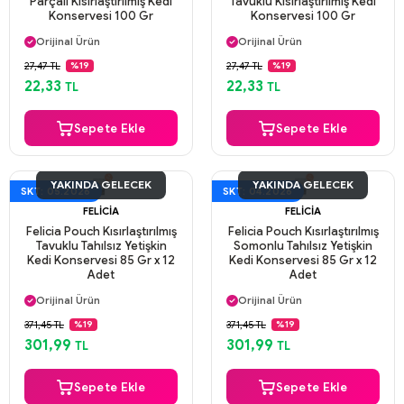
Parçalı Kısırlaştırılmış Kedi
Tavuklu Kısırlaştırılmış Kedi
Konservesi 100 Gr
Konservesi 100 Gr
Aynı Gün Kargo
Aynı Gün Kargo
Orijinal Ürün
Orijinal Ürün
Güvenli Ödeme
Güvenli Ödeme
27,47 TL
27,47 TL
%19
%19
Aynı Gün Kargo
Aynı Gün Kargo
22,33
22,33
TL
TL
Sepete Ekle
Sepete Ekle
YAKINDA GELECEK
YAKINDA GELECEK
SKT: 05.2026
SKT: 04.2026
FELICIA
FELICIA
Felicia Pouch Kısırlaştırılmış
Felicia Pouch Kısırlaştırılmış
Tavuklu Tahılsız Yetişkin
Somonlu Tahılsız Yetişkin
Kedi Konservesi 85 Gr x 12
Kedi Konservesi 85 Gr x 12
Adet
Adet
Aynı Gün Kargo
Aynı Gün Kargo
Orijinal Ürün
Orijinal Ürün
Güvenli Ödeme
Güvenli Ödeme
371,45 TL
371,45 TL
%19
%19
Aynı Gün Kargo
Aynı Gün Kargo
301,99
301,99
TL
TL
Sepete Ekle
Sepete Ekle