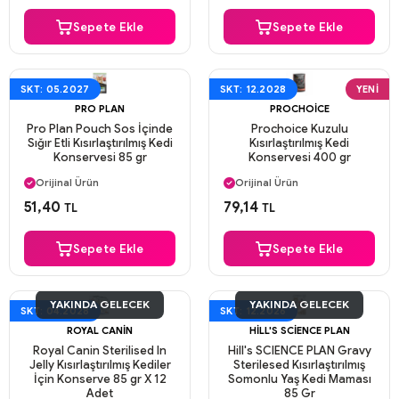
Sepete Ekle
Sepete Ekle
SKT: 05.2027
SKT: 12.2028
YENI
PRO PLAN
PROCHOICE
Pro Plan Pouch Sos İçinde
Prochoice Kuzulu
Sığır Etli Kısırlaştırılmış Kedi
Kısırlaştırılmış Kedi
Konservesi 85 gr
Konservesi 400 gr
Aynı Gün Kargo
Aynı Gün Kargo
Orijinal Ürün
Orijinal Ürün
Güvenli Ödeme
Güvenli Ödeme
51,40
79,14
TL
TL
Aynı Gün Kargo
Aynı Gün Kargo
Sepete Ekle
Sepete Ekle
YAKINDA GELECEK
YAKINDA GELECEK
SKT: 04.2028
SKT: 12.2026
ROYAL CANIN
HILL'S SCIENCE PLAN
Royal Canin Sterilised In
Hill's SCIENCE PLAN Gravy
Jelly Kısırlaştırılmış Kediler
Sterilesed Kısırlaştırılmış
İçin Konserve 85 gr X 12
Somonlu Yaş Kedi Maması
Adet
85 Gr