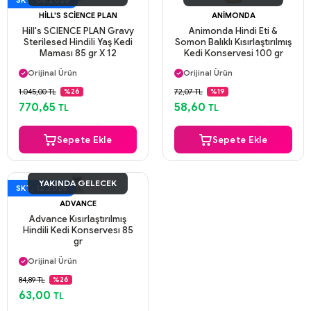
SKT: 08.2025
HILL'S SCIENCE PLAN
ANIMONDA
Hill's SCIENCE PLAN Gravy
Animonda Hindi Eti &
Sterilesed Hindili Yaş Kedi
Somon Balıklı Kısırlaştırılmış
Maması 85 gr X 12
Kedi Konservesi 100 gr
Aynı Gün Kargo
Aynı Gün Kargo
Orijinal Ürün
Orijinal Ürün
Güvenli Ödeme
Güvenli Ödeme
1.045,00 TL
72,07 TL
%26
%19
Aynı Gün Kargo
Aynı Gün Kargo
770,65
58,60
TL
TL
Sepete Ekle
Sepete Ekle
YAKINDA GELECEK
SKT: 12.2025
ADVANCE
Advance Kısırlaştırılmış
Hindili Kedi Konservesı 85
gr
Aynı Gün Kargo
Orijinal Ürün
Güvenli Ödeme
84,89 TL
%26
Aynı Gün Kargo
63,00
TL