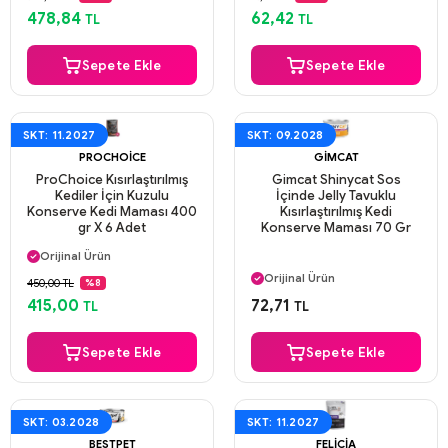
Aynı Gün Kargo
Aynı Gün Kargo
478,84
62,42
TL
TL
Sepete Ekle
Sepete Ekle
SKT: 11.2027
SKT: 09.2028
PROCHOICE
GIMCAT
ProChoice Kısırlaştırılmış
Gimcat Shinycat Sos
Kediler İçin Kuzulu
İçinde Jelly Tavuklu
Konserve Kedi Maması 400
Kısırlaştırılmış Kedi
gr X 6 Adet
Konserve Maması 70 Gr
Aynı Gün Kargo
Orijinal Ürün
Aynı Gün Kargo
Güvenli Ödeme
Orijinal Ürün
450,00 TL
%8
Aynı Gün Kargo
Güvenli Ödeme
415,00
72,71
TL
TL
Aynı Gün Kargo
Sepete Ekle
Sepete Ekle
SKT: 03.2028
SKT: 11.2027
BESTPET
FELICIA