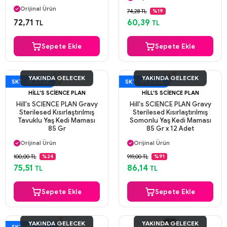
Güvenli Ödeme
Orijinal Ürün
74,28 TL
%19
Aynı Gün Kargo
Güvenli Ödeme
72,71
60,39
TL
TL
Aynı Gün Kargo
Sepete Ekle
Sepete Ekle
YAKINDA GELECEK
YAKINDA GELECEK
SKT: 12.2026
SKT: 09.2026
HILL'S SCIENCE PLAN
HILL'S SCIENCE PLAN
Hill's SCIENCE PLAN Gravy
Hill's SCIENCE PLAN Gravy
Sterilesed Kısırlaştırılmış
Sterilesed Kısırlaştırılmış
Tavuklu Yaş Kedi Maması
Somonlu Yaş Kedi Maması
85 Gr
85 Gr x 12 Adet
Aynı Gün Kargo
Aynı Gün Kargo
Orijinal Ürün
Orijinal Ürün
Güvenli Ödeme
Güvenli Ödeme
100,00 TL
919,00 TL
%24
%91
Aynı Gün Kargo
Aynı Gün Kargo
75,51
86,14
TL
TL
Sepete Ekle
Sepete Ekle
YAKINDA GELECEK
YAKINDA GELECEK