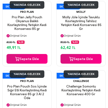
YAKINDA GELECEK
YAKINDA GELECEK
SKT: 11.2027
SKT: 06.2028
PRO PLAN
MOLLY
Pro Plan Jelly Pouch
Molly Jöle İçinde Tavuklu
Okyanus Balıklı
Kısırlaştırılmış Tahılsız
Kısırlaştırılmış Yetişkin Kedi
Yetişkin Kedi Konservesi 85
Konservesi 85 gr
Gr
Aynı Gün Kargo
Aynı Gün Kargo
Orijinal Ürün
Orijinal Ürün
Güvenli Ödeme
Güvenli Ödeme
69,00 TL
89,00 TL
%28
%30
Aynı Gün Kargo
Aynı Gün Kargo
49,91
62,42
TL
TL
Sepete Ekle
Sepete Ekle
YAKINDA GELECEK
YAKINDA GELECEK
SKT: 07.2026
SKT: 01.2028
PRO PLAN
CHALLENGE
Pro Plan Pouch Sos İçinde
Challenge Somonlu
Sığır Etli Kısırlaştırılmış Kedi
Kısırlaştırılmış Yetişkin Kedi
Konservesi 85 gr 3 Al 2
Konservesi 400 Gr
Öde
Aynı Gün Kargo
Aynı Gün Kargo
Orijinal Ürün
Orijinal Ürün