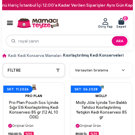
İstanbul İçi 12:00'a Kadar Verilen Siparişler Aynı Gün Kapınıza Tesli
0
Giriş Yap
Sepet
ARA
Kısırlaştırılmış Kedi Konserveleri
Kedi
Kedi Konserve Mamaları
FILTRE
SKT: 11.2026
SKT: 06.2028
PRO PLAN
MOLLY
Pro Plan Pouch Sos İçinde
Molly Jöle İçinde Ton Balıklı
Sığır Etli Kısırlaştırılmış Kedi
Tahılsız Kısırlaştırılmış
Konservesi 85 gr (12 AL 10
Yetişkin Kedi Konservesi 85
ÖDE)
gr
Aynı Gün Kargo
Aynı Gün Kargo
Orijinal Ürün
Orijinal Ürün
Güvenli Ödeme
Güvenli Ödeme
950,00 TL
89,00 TL
%50
%30