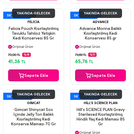
YAKINDA GELECEK
YAKINDA GELECEK
SKT: 11.2027
SKT: 11.2026
FELICIA
ADVANCE
Felicia Pouch Kısırlaştırılmış
Advance Morina Balıklı
Tavuklu Tahılsız Yetişkin
Kısırlaştırılmış Kedi
Kedi Konservesi 85 Gr
Konservesi 85 gr
Aynı Gün Kargo
Aynı Gün Kargo
Orijinal Ürün
Orijinal Ürün
Güvenli Ödeme
Güvenli Ödeme
70,00 TL
73,83 TL
%41
%11
Aynı Gün Kargo
Aynı Gün Kargo
41,36
65,76
TL
TL
Sepete Ekle
Sepete Ekle
YAKINDA GELECEK
YAKINDA GELECEK
SKT: 08.2028
SKT: 08.2025
GIMCAT
HILL'S SCIENCE PLAN
Gimcat Shinycat Sos
Hill's SCIENCE PLAN Gravy
İçinde Jelly Ton Balıklı
Sterilesed Kısırlaştırılmış
Kısırlaştırılmış Kedi
Hindili Yaş Kedi Maması 85
Konserve Maması 70 Gr
Gr
Aynı Gün Kargo
Orijinal Ürün
Aynı Gün Kargo