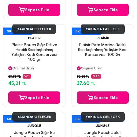
Sepete Ekle
Sepete Ekle
YAKINDA GELECEK
YAKINDA GELECEK
SKT: 01.2027
SKT: 06.2027
PLAISIR
PLAISIR
Plaisir Pouch Sığır Etli ve
Plaisir Pate Morina Balıklı
Hindili Kısırlaştırılmış
Kısırlaştırılmış Yetişkin Kedi
Yetişkin Kedi Konservesi
Konservesi 100 Gr
100 gr
Aynı Gün Kargo
Aynı Gün Kargo
Orijinal Ürün
Orijinal Ürün
Güvenli Ödeme
Güvenli Ödeme
50,55 TL
50,55 TL
%11
%26
Aynı Gün Kargo
Aynı Gün Kargo
45,21
37,60
TL
TL
Sepete Ekle
Sepete Ekle
YAKINDA GELECEK
YAKINDA GELECEK
SKT: 10.2026
SKT: 10.2026
JUNGLE
JUNGLE
Jungle Pouch Sığır Eti
Jungle Pouch Jöleli