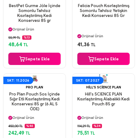
BestPet Gurme Jöle İçinde
Felicia Pouch Kısırlaştırılmış
Somonlu Tahılsız
Somonlu Tahılsız Yetişkin
Kısırlaştırılmış Kedi
Kedi Konservesi 85 Gr
Konservesi 85 gr
Aynı Gün Kargo
Orijinal Ürün
Aynı Gün Kargo
Güvenli Ödeme
Orijinal Ürün
55,99 TL
%13
Aynı Gün Kargo
Güvenli Ödeme
48,64
41,36
TL
TL
Aynı Gün Kargo
Sepete Ekle
Sepete Ekle
SKT: 11.2026
SKT: 07.2027
PRO PLAN
HILL'S SCIENCE PLAN
Pro Plan Pouch Sos İçinde
Hill's SCIENCE PLAN
Sığır Etli Kısırlaştırılmış Kedi
Kısırlaştırılmış Alabalıklı Kedi
Konservesi 85 gr (6 AL 5
Pouch 85 gr
ÖDE)
Aynı Gün Kargo
Aynı Gün Kargo
Orijinal Ürün
Orijinal Ürün
Güvenli Ödeme
Güvenli Ödeme
450,00 TL
114,29 TL
%46
%34
Aynı Gün Kargo
Aynı Gün Kargo
242,49
75,51
TL
TL