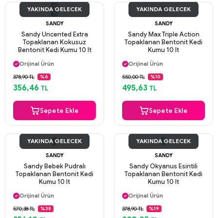
YAKINDA GELECEK
YAKINDA GELECEK
SANDY
SANDY
Sandy Uncented Extra
Sandy Max Triple Action
Topaklanan Kokusuz
Topaklanan Bentonit Kedi
Bentonit Kedi Kumu 10 lt
Kumu 10 lt
Aynı Gün Kargo
Aynı Gün Kargo
Orijinal Ürün
Orijinal Ürün
Güvenli Ödeme
Güvenli Ödeme
378,90 TL
550,00 TL
%6
%10
Aynı Gün Kargo
Aynı Gün Kargo
356,46
495,63
TL
TL
Sepete Ekle
Sepete Ekle
YAKINDA GELECEK
YAKINDA GELECEK
SANDY
SANDY
Sandy Bebek Pudralı
Sandy Okyanus Esintili
Topaklanan Bentonit Kedi
Topaklanan Bentonit Kedi
Kumu 10 lt
Kumu 10 lt
Aynı Gün Kargo
Aynı Gün Kargo
Orijinal Ürün
Orijinal Ürün
Güvenli Ödeme
Güvenli Ödeme
570,38 TL
378,90 TL
%38
%19
Aynı Gün Kargo
Aynı Gün Kargo