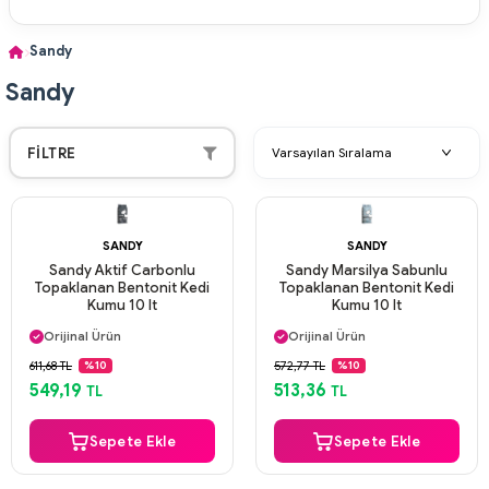
Sandy
Sandy
FILTRE
SANDY
SANDY
Sandy Aktif Carbonlu
Sandy Marsilya Sabunlu
Topaklanan Bentonit Kedi
Topaklanan Bentonit Kedi
Kumu 10 lt
Kumu 10 lt
Aynı Gün Kargo
Aynı Gün Kargo
Orijinal Ürün
Orijinal Ürün
Güvenli Ödeme
Güvenli Ödeme
611,68 TL
572,77 TL
%10
%10
Aynı Gün Kargo
Aynı Gün Kargo
549,19
513,36
TL
TL
Sepete Ekle
Sepete Ekle