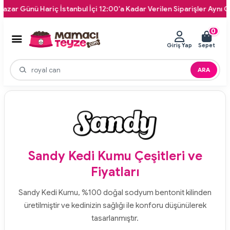
Günü Hariç İstanbul İçi 12:00'a Kadar Verilen Siparişler Aynı Gün Kap
0
Giriş Yap
Sepet
ARA
Sandy Kedi Kumu Çeşitleri ve
Fiyatları
Sandy Kedi Kumu, %100 doğal sodyum bentonit kilinden
üretilmiştir ve kedinizin sağlığı ile konforu düşünülerek
tasarlanmıştır.