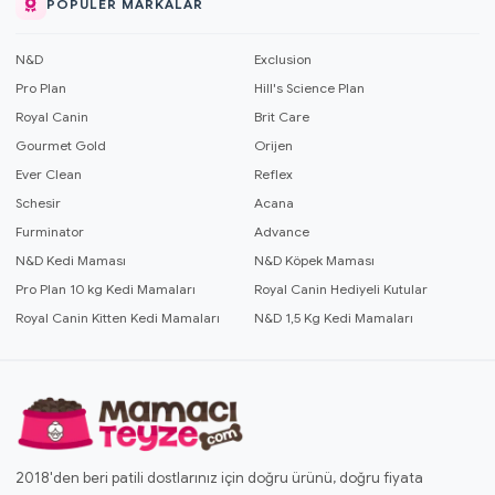
POPÜLER MARKALAR
N&D
Exclusion
Pro Plan
Hill's Science Plan
Royal Canin
Brit Care
Gourmet Gold
Orijen
Ever Clean
Reflex
Schesir
Acana
Furminator
Advance
N&D Kedi Maması
N&D Köpek Maması
Pro Plan 10 kg Kedi Mamaları
Royal Canin Hediyeli Kutular
Royal Canin Kitten Kedi Mamaları
N&D 1,5 Kg Kedi Mamaları
2018'den beri patili dostlarınız için doğru ürünü, doğru fiyata