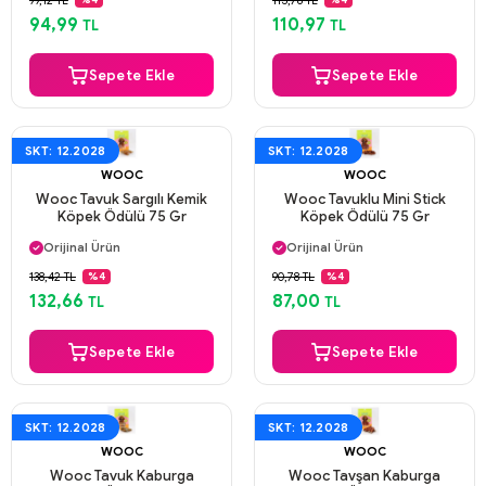
Aynı Gün Kargo
Aynı Gün Kargo
94,99
110,97
TL
TL
Sepete Ekle
Sepete Ekle
SKT: 12.2028
SKT: 12.2028
WOOC
WOOC
Wooc Tavuk Sargılı Kemik
Wooc Tavuklu Mini Stick
Köpek Ödülü 75 Gr
Köpek Ödülü 75 Gr
Aynı Gün Kargo
Aynı Gün Kargo
Orijinal Ürün
Orijinal Ürün
Güvenli Ödeme
Güvenli Ödeme
138,42 TL
90,78 TL
%4
%4
Aynı Gün Kargo
Aynı Gün Kargo
132,66
87,00
TL
TL
Sepete Ekle
Sepete Ekle
SKT: 12.2028
SKT: 12.2028
WOOC
WOOC
Wooc Tavuk Kaburga
Wooc Tavşan Kaburga