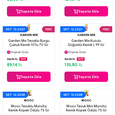
Sepete Ekle
Sepete Ekle
SKT: 12.2027
YENI
SKT: 12.2027
YENI
GARDEN MIX
GARDEN MIX
Garden Mıx Tavuklu Burgu
Garden Mıx Kuzulu
Çubuk Kemik 10'lu 70 Gr
Düğümlü Kemik L 99 Gr
Aynı Gün Kargo
Aynı Gün Kargo
Orijinal Ürün
Orijinal Ürün
Güvenli Ödeme
Güvenli Ödeme
106,96 TL
162,96 TL
%17
%17
Aynı Gün Kargo
Aynı Gün Kargo
89,14
135,80
TL
TL
Sepete Ekle
Sepete Ekle
SKT: 12.2028
SKT: 12.2028
WOOC
WOOC
Wooc Tavuklu Munchy
Wooc Tavuk Mini Munchy
Kemik Köpek Ödülü 75 Gr
Kemik Köpek Ödülü 75 Gr
Aynı Gün Kargo
Aynı Gün Kargo