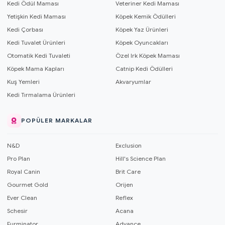
Kedi Ödül Maması
Veteriner Kedi Maması
Yetişkin Kedi Maması
Köpek Kemik Ödülleri
Kedi Çorbası
Köpek Yaz Ürünleri
Kedi Tuvalet Ürünleri
Köpek Oyuncakları
Otomatik Kedi Tuvaleti
Özel Irk Köpek Maması
Köpek Mama Kapları
Catnip Kedi Ödülleri
Kuş Yemleri
Akvaryumlar
Kedi Tırmalama Ürünleri
POPÜLER MARKALAR
N&D
Exclusion
Pro Plan
Hill's Science Plan
Royal Canin
Brit Care
Gourmet Gold
Orijen
Ever Clean
Reflex
Schesir
Acana
Furminator
Advance