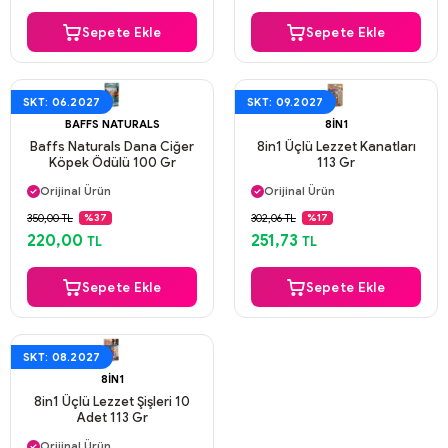
Sepete Ekle
Sepete Ekle
SKT: 06.2027
SKT: 09.2027
BAFFS NATURALS
8IN1
Baffs Naturals Dana Ciğer
8in1 Üçlü Lezzet Kanatları
Köpek Ödülü 100 Gr
113 Gr
Aynı Gün Kargo
Aynı Gün Kargo
Orijinal Ürün
Orijinal Ürün
Güvenli Ödeme
Güvenli Ödeme
350,00 TL
302,06 TL
%37
%17
Aynı Gün Kargo
Aynı Gün Kargo
220,00
251,73
TL
TL
Sepete Ekle
Sepete Ekle
SKT: 08.2027
8IN1
8in1 Üçlü Lezzet Şişleri 10
Adet 113 Gr
Aynı Gün Kargo
Orijinal Ürün