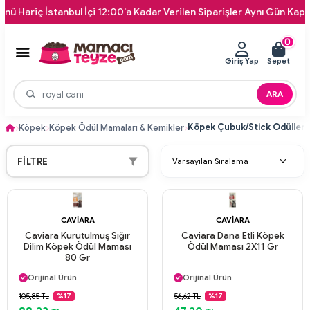
İstanbul İçi 12:00'a Kadar Verilen Siparişler Aynı Gün Kapınıza Tesli
0
Giriş Yap
Sepet
ARA
Köpek Çubuk/Stick Ödüller
Köpek
Köpek Ödül Mamaları & Kemikler
FILTRE
CAVIARA
CAVIARA
Caviara Kurutulmuş Sığır
Caviara Dana Etli Köpek
Dilim Köpek Ödül Maması
Ödül Maması 2X11 Gr
80 Gr
Aynı Gün Kargo
Aynı Gün Kargo
Orijinal Ürün
Orijinal Ürün
Güvenli Ödeme
Güvenli Ödeme
105,85 TL
56,62 TL
%17
%17
Aynı Gün Kargo
Aynı Gün Kargo