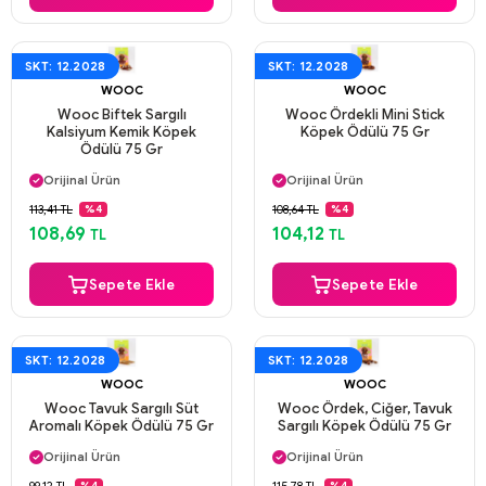
SKT: 12.2028
SKT: 12.2028
WOOC
WOOC
Wooc Biftek Sargılı
Wooc Ördekli Mini Stick
Kalsiyum Kemik Köpek
Köpek Ödülü 75 Gr
Ödülü 75 Gr
Aynı Gün Kargo
Aynı Gün Kargo
Orijinal Ürün
Orijinal Ürün
Güvenli Ödeme
Güvenli Ödeme
113,41 TL
108,64 TL
%4
%4
Aynı Gün Kargo
Aynı Gün Kargo
108,69
104,12
TL
TL
Sepete Ekle
Sepete Ekle
SKT: 12.2028
SKT: 12.2028
WOOC
WOOC
Wooc Tavuk Sargılı Süt
Wooc Ördek, Ciğer, Tavuk
Aromalı Köpek Ödülü 75 Gr
Sargılı Köpek Ödülü 75 Gr
Aynı Gün Kargo
Aynı Gün Kargo
Orijinal Ürün
Orijinal Ürün
Güvenli Ödeme
Güvenli Ödeme
99,12 TL
115,78 TL
%4
%4