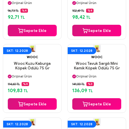
Orijinal Ürün
Orijinal Ürün
Güvenli Ödeme
Güvenli Ödeme
96,73 TL
102,69 TL
%4
%4
Aynı Gün Kargo
Aynı Gün Kargo
92,71
98,42
TL
TL
Sepete Ekle
Sepete Ekle
SKT: 12.2028
SKT: 12.2028
WOOC
WOOC
Wooc Kuzu Kaburga
Wooc Tavuk Sargılı Mini
Köpek Ödülü 75 Gr
Kemik Köpek Ödülü 75 Gr
Aynı Gün Kargo
Aynı Gün Kargo
Orijinal Ürün
Orijinal Ürün
Güvenli Ödeme
Güvenli Ödeme
114,60 TL
141,00 TL
%4
%3
Aynı Gün Kargo
Aynı Gün Kargo
109,83
136,09
TL
TL
Sepete Ekle
Sepete Ekle
SKT: 12.2028
SKT: 12.2028