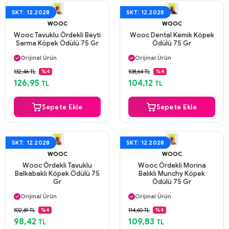
SKT: 12.2028
SKT: 12.2028
WOOC
WOOC
Wooc Tavuklu Ördekli Beyti
Wooc Dental Kemik Köpek
Sarma Köpek Ödülü 75 Gr
Ödülü 75 Gr
Aynı Gün Kargo
Aynı Gün Kargo
Orijinal Ürün
Orijinal Ürün
Güvenli Ödeme
Güvenli Ödeme
132,46 TL
108,64 TL
%4
%4
Aynı Gün Kargo
Aynı Gün Kargo
126,95
104,12
TL
TL
Sepete Ekle
Sepete Ekle
SKT: 12.2028
SKT: 12.2028
WOOC
WOOC
Wooc Ördekli Tavuklu
Wooc Ördekli Morina
Balkabaklı Köpek Ödülü 75
Balıklı Munchy Köpek
Gr
Ödülü 75 Gr
Aynı Gün Kargo
Aynı Gün Kargo
Orijinal Ürün
Orijinal Ürün
Güvenli Ödeme
Güvenli Ödeme
102,69 TL
114,60 TL
%4
%4
Aynı Gün Kargo
Aynı Gün Kargo
98,42
109,83
TL
TL