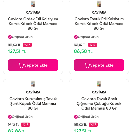
CAVIARA
CAVIARA
Caviara Ördek Etli Kalsiyum
Caviara Tavuk Etli Kalsiyum
Kemik Köpek Ödül Maması
Kemik Köpek Ödül Maması
80 Gr
80 Gr
Aynı Gün Kargo
Aynı Gün Kargo
Orijinal Ürün
Orijinal Ürün
Güvenli Ödeme
Güvenli Ödeme
153,00 TL
103,89 TL
%17
%17
Aynı Gün Kargo
Aynı Gün Kargo
127,51
86,58
TL
TL
Sepete Ekle
Sepete Ekle
CAVIARA
CAVIARA
Caviara Kurutulmuş Tavuk
Caviara Tavuk Sarılı
Şerit Köpek Ödül Maması
Çiğneme Çubuğu Köpek
80 Gr
Ödül Maması 80 Gr
Aynı Gün Kargo
Aynı Gün Kargo
Orijinal Ürün
Orijinal Ürün
Güvenli Ödeme
Güvenli Ödeme
99,42 TL
153,00 TL
%17
%17
Aynı Gün Kargo
Aynı Gün Kargo
82,86
127,51
TL
TL