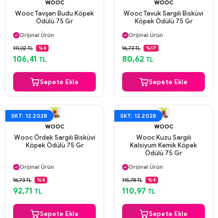
WOOC
WOOC
Wooc Tavşan Budu Köpek
Wooc Tavuk Sargılı Bisküvi
Ödülü 75 Gr
Köpek Ödülü 75 Gr
Aynı Gün Kargo
Aynı Gün Kargo
Orijinal Ürün
Orijinal Ürün
Güvenli Ödeme
Güvenli Ödeme
111,02 TL
96,73 TL
%4
%17
Aynı Gün Kargo
Aynı Gün Kargo
106,41
80,62
TL
TL
Sepete Ekle
Sepete Ekle
SKT: 12.2028
SKT: 12.2028
WOOC
WOOC
Wooc Ördek Sargılı Bisküvi
Wooc Kuzu Sargılı
Köpek Ödülü 75 Gr
Kalsiyum Kemik Köpek
Ödülü 75 Gr
Aynı Gün Kargo
Aynı Gün Kargo
Orijinal Ürün
Orijinal Ürün
Güvenli Ödeme
Güvenli Ödeme
96,73 TL
115,78 TL
%4
%4
Aynı Gün Kargo
Aynı Gün Kargo
92,71
110,97
TL
TL
Sepete Ekle
Sepete Ekle