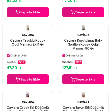
88,22
47,20
TL
TL
Sepete Ekle
Sepete Ekle
CAVIARA
CAVIARA
Caviara Tavuklu Köpek
Caviara Kurutulmuş Balık
Ödül Maması 2X11 Gr
Şeritleri Köpek Ödül
Maması 80 Gr
Aynı Gün Kargo
Aynı Gün Kargo
Orijinal Ürün
Orijinal Ürün
Güvenli Ödeme
Güvenli Ödeme
56,62 TL
153,00 TL
%17
%17
Aynı Gün Kargo
Aynı Gün Kargo
47,20
127,51
TL
TL
Sepete Ekle
Sepete Ekle
CAVIARA
CAVIARA
Caviara Ördek Etli Düğümlü
Caviara Tavuk Etli Düğümlü