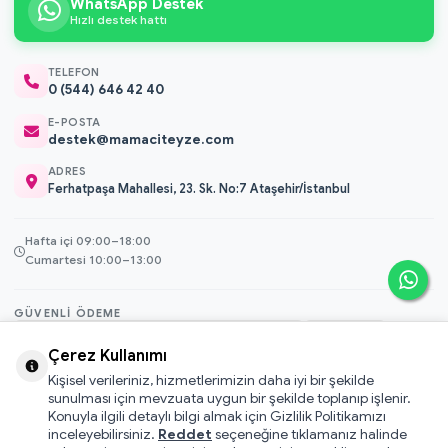
WhatsApp Destek
Hızlı destek hattı
TELEFON
0 (544) 646 42 40
E-POSTA
destek@mamaciteyze.com
ADRES
Ferhatpaşa Mahallesi, 23. Sk. No:7 Ataşehir/İstanbul
Hafta içi 09:00–18:00
Cumartesi 10:00–13:00
GÜVENLI ÖDEME
3D Secure
Çerez Kullanımı
256-bit SSL
Kişisel verileriniz, hizmetlerimizin daha iyi bir şekilde
sunulması için mevzuata uygun bir şekilde toplanıp işlenir.
Konuyla ilgili detaylı bilgi almak için Gizlilik Politikamızı
© 2026 Mamacı Teyze · Nurşen ve ekibi ile birlikte
ile hazırlandı.
inceleyebilirsiniz.
Reddet
seçeneğine tıklamanız halinde
Mesafeli Satış Sözleşmesi