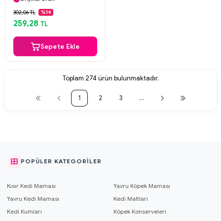
Güvenli Ödeme
302,06 TL
%14
Aynı Gün Kargo
259,28
TL
Sepete Ekle
Toplam
274
ürün bulunmaktadır.
1
2
3
…
POPÜLER KATEGORILER
Kısır Kedi Maması
Yavru Köpek Maması
Yavru Kedi Maması
Kedi Maltları
Kedi Kumları
Köpek Konserveleri