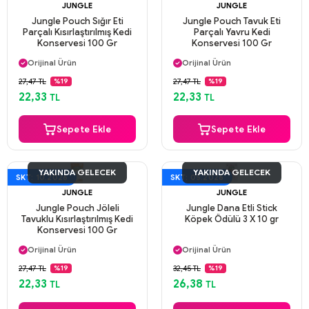
JUNGLE
JUNGLE
Jungle Pouch Sığır Eti
Jungle Pouch Tavuk Eti
Parçalı Kısırlaştırılmış Kedi
Parçalı Yavru Kedi
Konservesi 100 Gr
Konservesi 100 Gr
Aynı Gün Kargo
Aynı Gün Kargo
Orijinal Ürün
Orijinal Ürün
Güvenli Ödeme
Güvenli Ödeme
27,47 TL
27,47 TL
%19
%19
Aynı Gün Kargo
Aynı Gün Kargo
22,33
22,33
TL
TL
Sepete Ekle
Sepete Ekle
YAKINDA GELECEK
YAKINDA GELECEK
SKT: 10.2026
SKT: 05.2026
JUNGLE
JUNGLE
Jungle Pouch Jöleli
Jungle Dana Etli Stick
Tavuklu Kısırlaştırılmış Kedi
Köpek Ödülü 3 X 10 gr
Konservesi 100 Gr
Aynı Gün Kargo
Aynı Gün Kargo
Orijinal Ürün
Orijinal Ürün
Güvenli Ödeme
Güvenli Ödeme
27,47 TL
32,45 TL
%19
%19
Aynı Gün Kargo
Aynı Gün Kargo
22,33
26,38
TL
TL