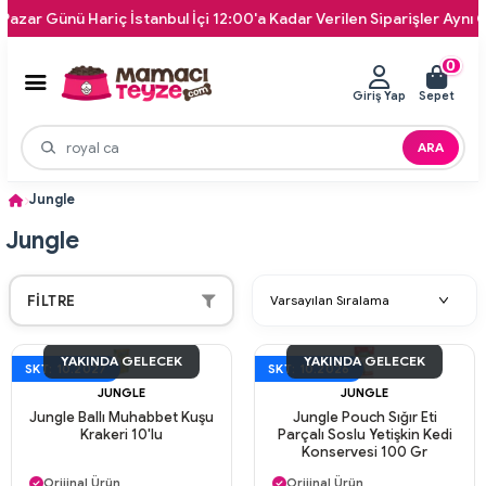
ar Günü Hariç İstanbul İçi 12:00'a Kadar Verilen Siparişler Aynı Gün 
0
Giriş Yap
Sepet
ARA
Jungle
Jungle
FILTRE
YAKINDA GELECEK
YAKINDA GELECEK
SKT: 10.2027
SKT: 10.2026
JUNGLE
JUNGLE
Jungle Ballı Muhabbet Kuşu
Jungle Pouch Sığır Eti
Krakeri 10'lu
Parçalı Soslu Yetişkin Kedi
Konservesi 100 Gr
Aynı Gün Kargo
Aynı Gün Kargo
Orijinal Ürün
Orijinal Ürün