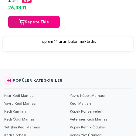
32,45 TL
%19
Aynı Gün Kargo
26,38
TL
Sepete Ekle
Toplam
11
ürün bulunmaktadır.
POPÜLER KATEGORILER
Kısır Kedi Maması
Yavru Köpek Maması
Yavru Kedi Maması
Kedi Maltları
Kedi Kumları
Köpek Konserveleri
Kedi Ödül Maması
Veteriner Kedi Maması
Yetişkin Kedi Maması
Köpek Kemik Ödülleri
Kedi Çorbası
Köpek Yaz Ürünleri