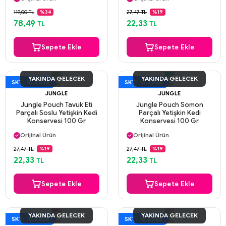
Güvenli Ödeme
Güvenli Ödeme
119,00 TL
27,47 TL
%34
%19
Aynı Gün Kargo
Aynı Gün Kargo
78,49
22,33
TL
TL
Sepete Ekle
Sepete Ekle
YAKINDA GELECEK
YAKINDA GELECEK
SKT: 10.2026
SKT: 10.2026
JUNGLE
JUNGLE
Jungle Pouch Tavuk Eti
Jungle Pouch Somon
Parçalı Soslu Yetişkin Kedi
Parçalı Yetişkin Kedi
Konservesi 100 Gr
Konservesi 100 Gr
Aynı Gün Kargo
Aynı Gün Kargo
Orijinal Ürün
Orijinal Ürün
Güvenli Ödeme
Güvenli Ödeme
27,47 TL
27,47 TL
%19
%19
Aynı Gün Kargo
Aynı Gün Kargo
22,33
22,33
TL
TL
Sepete Ekle
Sepete Ekle
YAKINDA GELECEK
YAKINDA GELECEK
SKT: 10.2026
SKT: 10.2026