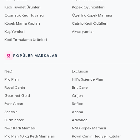
Kedi Tuvalet Ürünleri
Köpek Oyuncakları
Otomatik Kedi Tuvaleti
Özel Irk Köpek Maması
Köpek Mama Kapları
Catnip Kedi Ödülleri
Kuş Yemleri
Akvaryumlar
Kedi Tırmalama Ürünleri
POPÜLER MARKALAR
N&D
Exclusion
Pro Plan
Hill's Science Plan
Royal Canin
Brit Care
Gourmet Gold
Orijen
Ever Clean
Reflex
Schesir
Acana
Furminator
Advance
N&D Kedi Maması
N&D Köpek Maması
Pro Plan 10 kg Kedi Mamaları
Royal Canin Hediyeli Kutular