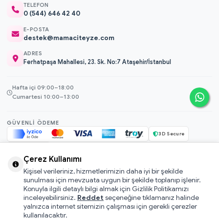
TELEFON
0 (544) 646 42 40
E-POSTA
destek@mamaciteyze.com
ADRES
Ferhatpaşa Mahallesi, 23. Sk. No:7 Ataşehir/İstanbul
Hafta içi 09:00–18:00
Cumartesi 10:00–13:00
GÜVENLI ÖDEME
3D Secure
256-bit SSL
Çerez Kullanımı
Kişisel verileriniz, hizmetlerimizin daha iyi bir şekilde
© 2026 Mamacı Teyze · Nurşen ve ekibi ile birlikte
ile hazırlandı.
sunulması için mevzuata uygun bir şekilde toplanıp işlenir.
Mesafeli Satış Sözleşmesi
Konuyla ilgili detaylı bilgi almak için Gizlilik Politikamızı
inceleyebilirsiniz.
Reddet
seçeneğine tıklamanız halinde
Pati Puan Kazanma Koşulları
yalnızca internet sitemizin çalışması için gerekli çerezler
Gizlilik ve Çerez Politikası
kullanılacaktır.