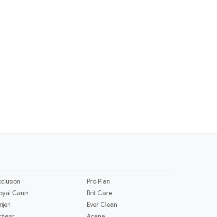
xclusion
Pro Plan
oyal Canin
Brit Care
rijen
Ever Clean
chesir
Acana