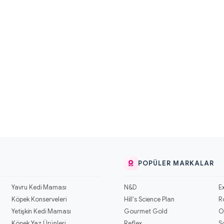
POPÜLER MARKALAR
Yavru Kedi Maması
N&D
E
Köpek Konserveleri
Hill's Science Plan
R
Yetişkin Kedi Maması
Gourmet Gold
O
Köpek Yaz Ürünleri
Reflex
S