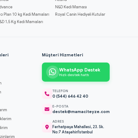
dvance
N&D Kedi Maması
ro Plan 10 kg Kedi Mamaları
Royal Canin Hediyeli Kutular
&D 1,5 Kg Kedi Mamaları
leri
Müşteri Hizmetleri
WhatsApp Destek
Hızlı destek hattı
m
TELEFON
m
0 (544) 646 42 40
m
E-POSTA
arım
destek@mamaciteyze.com
klerim
ADRES
Ferhatpaşa Mahallesi, 23. Sk.
dirim
No:7 Ataşehir/İstanbul
 İzinlerim