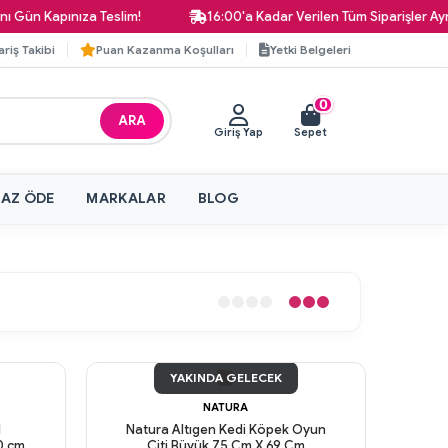
Gün Kapınıza Teslim!
16:00'a Kadar Verilen Tüm Siparişler Aynı 
ariş Takibi
Puan Kazanma Koşulları
Yetki Belgeleri
0
ARA
Giriş Yap
Sepet
 AZ ÖDE
MARKALAR
BLOG
YAKINDA GELECEK
NATURA
l
Natura Altıgen Kedi Köpek Oyun
0 cm
Çiti Büyük 75 Cm X 69 Cm