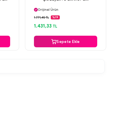
Aynı Gün Kargo
Orijinal Ürün
Güvenli Ödeme
1.771,45 TL
%19
Aynı Gün Kargo
1.431,33
TL
Sepete Ekle