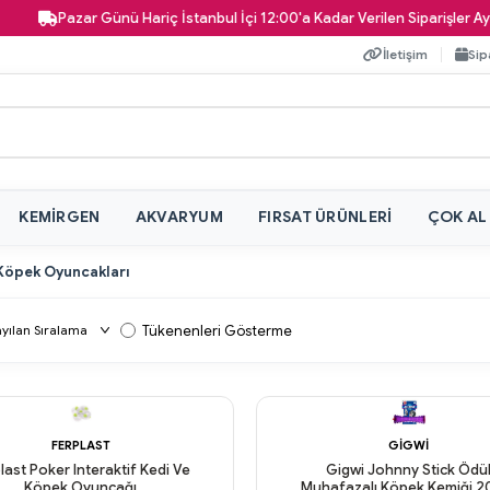
Pazar Günü Hariç İstanbul İçi 12:00'a Kadar Verilen Siparişler Aynı 
İletişim
Sip
KEMIRGEN
AKVARYUM
FIRSAT ÜRÜNLERI
ÇOK AL
 Köpek Oyuncakları
Tükenenleri Gösterme
FERPLAST
GIGWI
last Poker Interaktif Kedi Ve
Gigwi Johnny Stick Ödü
Köpek Oyuncağı
Muhafazalı Köpek Kemiği 2