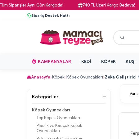
 Siparişler Aynı Gün Kargoda!
740 TL Üzeri Kargo Bedava!
Sipariş Destek Hattı
KAMPANYALAR
KEDI
KÖPEK
KUŞ
Anasayfa
Köpek
Köpek Oyuncakları
Zeka Geliştirici
Kategoriler
Köpek Oyuncakları
Top Köpek Oyuncakları
Plastik ve Kauçuk Köpek
Oyuncakları
Ferp
Peluş Köpek Oyuncakları