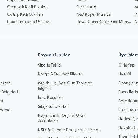
Otomatik Kedi Tuvaleti
Furminator
A
Catnip Kedi Ödülleri
N&D Köpek Maması
P
Kedi Tırmalama Ürünleri
Royal Canin Kitten Kedi Mamaları
N
l
Faydalı Linkler
Üye İşlem
Sipariş Takibi
Giriş Yap
Kargo & Teslimat Bilgileri
Üye Ol
efteri
İstanbul İçi Aynı Gün Teslimat
Siparişleri
Bilgileri
 Belgeleri
Favorileri
İade Koşulları
ar
Adresleri
Sıkça Sorulanlar
Ödeme
Pati Puanl
Royal Canin Orijinal Ürün
Hediye Çe
Sorgulama
Havale Bil
N&D Beslenme Danışmanı Hizmeti
Ticari İleti