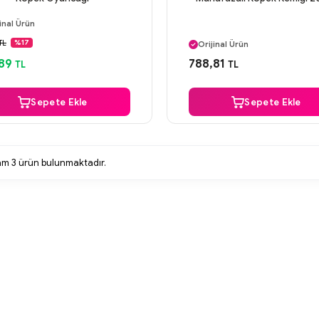
ı Gün Kargo
inal Ürün
Aynı Gün Kargo
venli Ödeme
TL
%17
Orijinal Ürün
ı Gün Kargo
Güvenli Ödeme
89
788,81
TL
TL
Aynı Gün Kargo
Sepete Ekle
Sepete Ekle
lam
3
ürün bulunmaktadır.