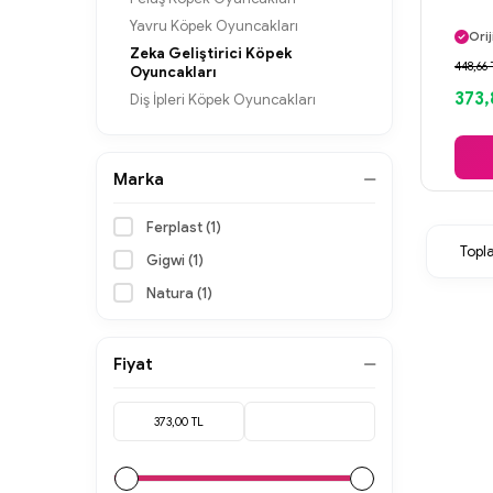
Ayn
Yavru Köpek Oyuncakları
Orij
Zeka Geliştirici Köpek
Gü
448,66 
Oyuncakları
Ayn
373,
Diş İpleri Köpek Oyuncakları
Marka
Ferplast (1)
Top
Gigwi (1)
Natura (1)
Fiyat