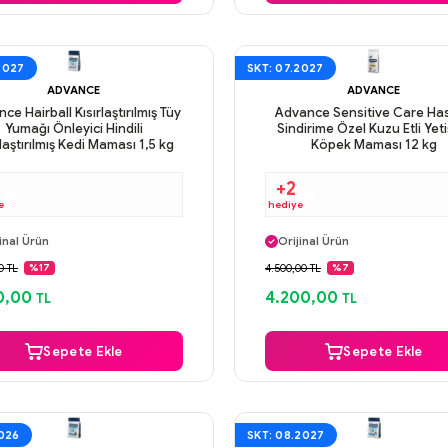
2027
SKT: 07.2027
ADVANCE
ADVANCE
ce Hairball Kısırlaştırılmış Tüy
Advance Sensitive Care Ha
Yumağı Önleyici Hindili
Sindirime Özel Kuzu Etli Yeti
rlaştırılmış Kedi Maması 1,5 kg
Köpek Maması 12 kg
+2
e
hediye
ı Gün Kargo
Aynı Gün Kargo
inal Ürün
Orijinal Ürün
venli Ödeme
Güvenli Ödeme
0 TL
4.500,00 TL
%17
%7
ı Gün Kargo
Aynı Gün Kargo
0,00
4.200,00
TL
TL
Sepete Ekle
Sepete Ekle
2026
SKT: 08.2027