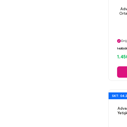
Adv
Orta
Ayn
Orij
Gü
1.630,0
Ayn
1.45
SKT: 04.
Adva
Yetiş