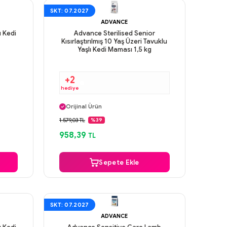
SKT: 07.2027
ADVANCE
u Kedi
Advance Sterilised Senior
Kısırlaştırılmış 10 Yaş Üzeri Tavuklu
Yaşlı Kedi Maması 1,5 kg
+2
hediye
Aynı Gün Kargo
Orijinal Ürün
Güvenli Ödeme
1.579,03 TL
%39
Aynı Gün Kargo
958,39
TL
Sepete Ekle
SKT: 07.2027
ADVANCE