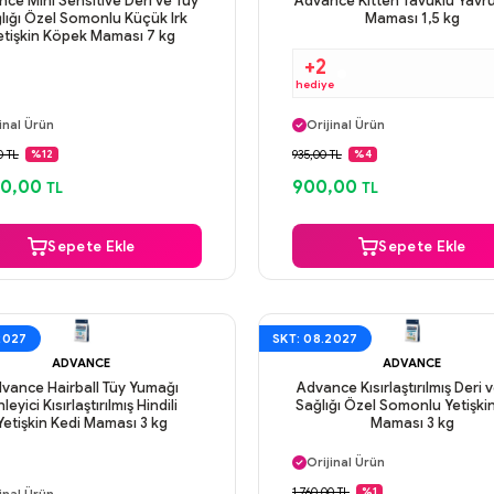
ce Mini Sensitive Deri ve Tüy
Advance Kitten Tavuklu Yavr
lığı Özel Somonlu Küçük Irk
Maması 1,5 kg
etişkin Köpek Maması 7 kg
+2
hediye
ı Gün Kargo
Aynı Gün Kargo
inal Ürün
Orijinal Ürün
venli Ödeme
Güvenli Ödeme
0 TL
935,00 TL
%12
%4
ı Gün Kargo
Aynı Gün Kargo
00,00
900,00
TL
TL
Sepete Ekle
Sepete Ekle
2027
SKT: 08.2027
ADVANCE
ADVANCE
vance Hairball Tüy Yumağı
Advance Kısırlaştırılmış Deri 
leyici Kısırlaştırılmış Hindili
Sağlığı Özel Somonlu Yetişki
Yetişkin Kedi Maması 3 kg
Maması 3 kg
Aynı Gün Kargo
Orijinal Ürün
ı Gün Kargo
Güvenli Ödeme
1.760,00 TL
%1