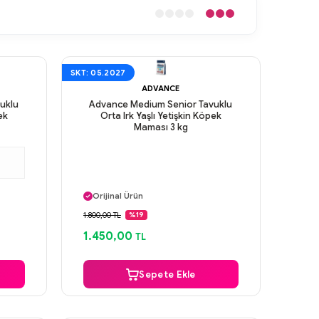
SKT: 05.2027
ADVANCE
uklu
Advance Medium Senior Tavuklu
ek
Orta Irk Yaşlı Yetişkin Köpek
Maması 3 kg
Aynı Gün Kargo
Orijinal Ürün
Güvenli Ödeme
1.800,00 TL
%19
Aynı Gün Kargo
1.450,00
TL
Sepete Ekle