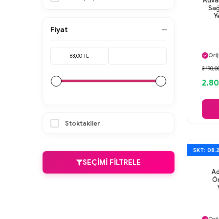
Advan
Sağ
Y
Fiyat
Ayn
Orij
Gü
3.190,0
Ayn
2.8
Stoktakiler
SKT: 08.
SEÇIMI FILTRELE
Ad
Ön
Ayn