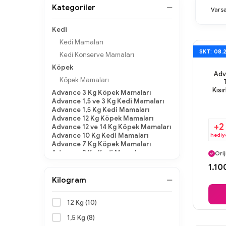
Kategoriler
Kedi
Kedi Mamaları
SKT: 08.
Kedi Konserve Mamaları
Köpek
Adv
Köpek Mamaları
Kısı
Advance 3 Kg Köpek Mamaları
Advance 1,5 ve 3 Kg Kedi Mamaları
Advance 1,5 Kg Kedi Mamaları
Advance 12 Kg Köpek Mamaları
+2
Advance 12 ve 14 Kg Köpek Mamaları
Advance 10 Kg Kedi Mamaları
hediy
Advance 7 Kg Köpek Mamaları
Ayn
Advance 3 Kg Kedi Mamaları
Orij
Kedi ve Köpek Konserve
Gü
1.10
ÇOK AL AZ ÖDE
Ayn
Kilogram
Bonus Paket Kuru Mamalar
12 Kg (10)
1,5 Kg (8)