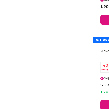
Orij
Gü
1.9
Ayn
SKT: 05.
Advan
+2
hediy
Ayn
Orij
Gü
1.210,0
Ayn
1.20