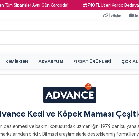
iparişler Aynı Gün Kargoda!
740 TL Üzeri Kargo Bedava!
İletişim
Sip
KEMIRGEN
AKVARYUM
FIRSAT ÜRÜNLERI
ÇOK AL
vance Kedi ve Köpek Maması Çeşitl
 beslenmesi ve bakımı konusundaki uzmanlığını 1979'dan bu yana s
 markalarından biridir. Bilimsel araştırmalarla desteklenmiş formülleri