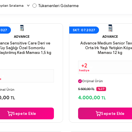
Tükenenleri Gösterme
2027
SKT: 07.2027
ADVANCE
ADVANCE
ance Sensitive Care Deri ve
Advance Medium Senior Tav
Tüy Sağlığı Özel Somonlu
Orta Irk Yaşlı Yetişkin Köp
rlaştırılmış Kedi Maması 1,5 kg
Maması 12 kg
+2
hediye
Aynı Gün Kargo
e
Orijinal Ürün
ı Gün Kargo
Güvenli Ödeme
5.500,00 TL
%27
inal Ürün
Aynı Gün Kargo
venli Ödeme
0,00
4.000,00
TL
TL
ı Gün Kargo
Sepete Ekle
Sepete Ekle