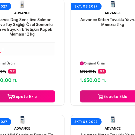
2027
SKT: 08.2027
ADVANCE
ADVANCE
ance Dog Sensitive Salmon
Advance Kitten Tavuklu Yavr
 ve Tüy Sağlığı Özel Somonlu
Maması 3 kg
 ve Büyük Irk Yetişkin Köpek
Maması 12 kg
e
ı Gün Kargo
Aynı Gün Kargo
inal Ürün
Orijinal Ürün
venli Ödeme
Güvenli Ödeme
00 TL
1.700,00 TL
%7
%3
ı Gün Kargo
Aynı Gün Kargo
00,00
1.650,00
TL
TL
Sepete Ekle
Sepete Ekle
2027
SKT: 06.2027
ADVANCE
ADVANCE