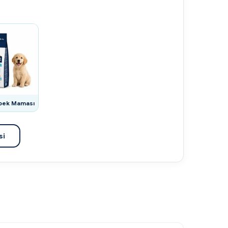
pek Maması
si