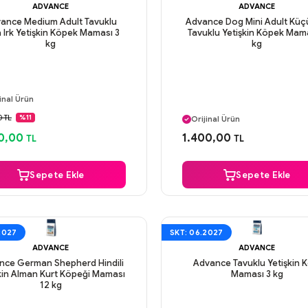
ADVANCE
ADVANCE
ance Medium Adult Tavuklu
Advance Dog Mini Adult Küçü
 Irk Yetişkin Köpek Maması 3
Tavuklu Yetişkin Köpek Mam
kg
kg
ı Gün Kargo
inal Ürün
Aynı Gün Kargo
venli Ödeme
0 TL
%11
Orijinal Ürün
ı Gün Kargo
Güvenli Ödeme
0,00
1.400,00
TL
TL
Aynı Gün Kargo
Sepete Ekle
Sepete Ekle
2027
SKT: 06.2027
ADVANCE
ADVANCE
nce German Shepherd Hindili
Advance Tavuklu Yetişkin K
kin Alman Kurt Köpeği Maması
Maması 3 kg
12 kg