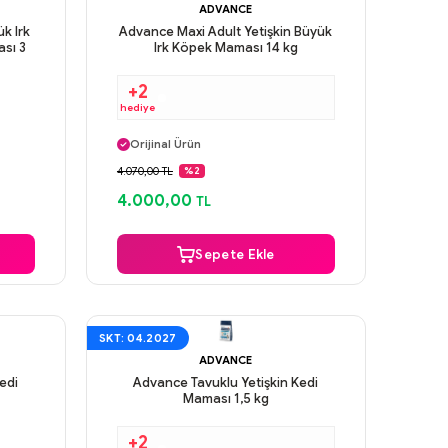
ADVANCE
k Irk
Advance Maxi Adult Yetişkin Büyük
ası 3
Irk Köpek Maması 14 kg
+2
hediye
Aynı Gün Kargo
Orijinal Ürün
Güvenli Ödeme
4.070,00 TL
%2
Aynı Gün Kargo
4.000,00
TL
Sepete Ekle
SKT: 04.2027
ADVANCE
edi
Advance Tavuklu Yetişkin Kedi
Maması 1,5 kg
+2