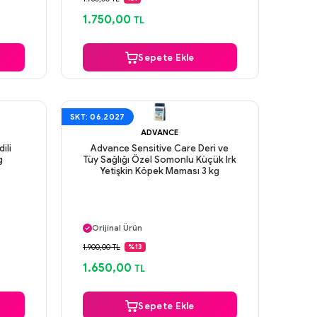
Aynı Gün Kargo
1.750,00
TL
Sepete Ekle
SKT: 06.2027
ADVANCE
ili
Advance Sensitive Care Deri ve
g
Tüy Sağlığı Özel Somonlu Küçük Irk
Yetişkin Köpek Maması 3 kg
Aynı Gün Kargo
Orijinal Ürün
Güvenli Ödeme
1.900,00 TL
%13
Aynı Gün Kargo
1.650,00
TL
Sepete Ekle