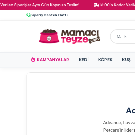
iparişler Aynı Gün Kapınıza Teslim!
16:00'a Kadar Verilen Tüm S
Sipariş Destek Hattı
KAMPANYALAR
KEDI
KÖPEK
KUŞ
Ad
Advance, hayvan
Petcare'in lider