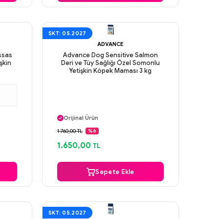
SKT: 05.2027
ADVANCE
ssas
Advance Dog Sensitive Salmon
şkin
Deri ve Tüy Sağlığı Özel Somonlu
Yetişkin Köpek Maması 3 kg
Aynı Gün Kargo
Orijinal Ürün
Güvenli Ödeme
1.760,00 TL
%6
Aynı Gün Kargo
1.650,00
TL
Sepete Ekle
SKT: 05.2027