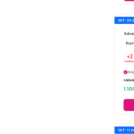
SKT: 05.
Advan
Kısı
+2
hediy
Ayn
Orij
Gü
1.320,0
Ayn
1.10
SKT: 11.