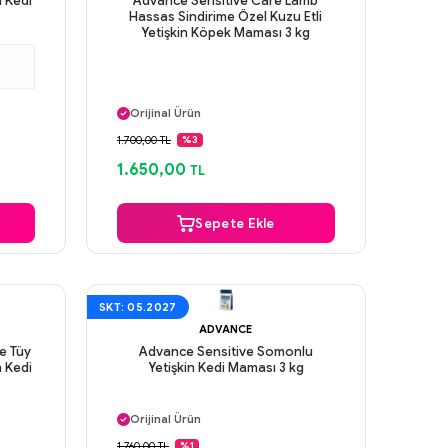
u Kedi
Advance Sensitive Care Lamb
Hassas Sindirime Özel Kuzu Etli
Yetişkin Köpek Maması 3 kg
Aynı Gün Kargo
Orijinal Ürün
Güvenli Ödeme
1.700,00 TL
%3
Aynı Gün Kargo
1.650,00
TL
Sepete Ekle
SKT: 05.2027
ADVANCE
ve Tüy
Advance Sensitive Somonlu
n Kedi
Yetişkin Kedi Maması 3 kg
Aynı Gün Kargo
Orijinal Ürün
Güvenli Ödeme
1.760,00 TL
%1