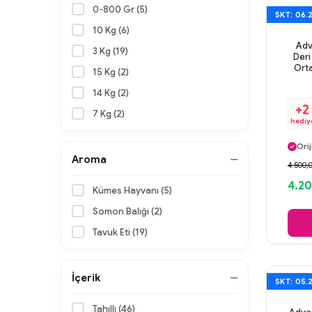
0-800 Gr (5)
SKT: 06.
10 Kg (6)
Adv
3 Kg (19)
Deri
Orta
15 Kg (2)
14 Kg (2)
+2
7 Kg (2)
hediy
Ayn
Orij
Aroma
Gü
4.500,
Ayn
4.2
Kümes Hayvanı (5)
Somon Balığı (2)
Tavuk Eti (19)
İçerik
SKT: 05.
Tahıllı (46)