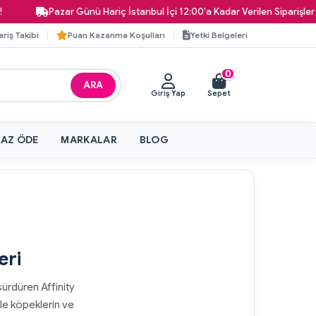
Pazar Günü Hariç İstanbul İçi 12:00'a Kadar Verilen Siparişler Aynı Gün
ariş Takibi
Puan Kazanma Koşulları
Yetki Belgeleri
0
ARA
Giriş Yap
Sepet
 AZ ÖDE
MARKALAR
BLOG
eri
ürdüren Affinity
yle köpeklerin ve