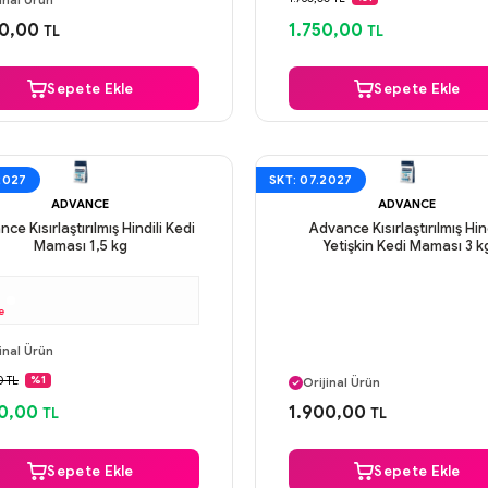
inal Ürün
Aynı Gün Kargo
venli Ödeme
00,00
1.750,00
TL
TL
ı Gün Kargo
Sepete Ekle
Sepete Ekle
2027
SKT: 07.2027
ADVANCE
ADVANCE
ce Kısırlaştırılmış Hindili Kedi
Advance Kısırlaştırılmış Hind
Maması 1,5 kg
Yetişkin Kedi Maması 3 k
e
ı Gün Kargo
inal Ürün
Aynı Gün Kargo
venli Ödeme
0 TL
%1
Orijinal Ürün
ı Gün Kargo
Güvenli Ödeme
0,00
1.900,00
TL
TL
Aynı Gün Kargo
Sepete Ekle
Sepete Ekle