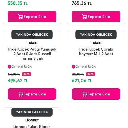
Aynı Gün Kargo
Güvenli Ödeme
558,35
765,36
TL
TL
Aynı Gün Kargo
Sepete Ekle
Sepete Ekle
YAKINDA GELECEK
YAKINDA GELECEK
TRIXIE
TRIXIE
Trixie Köpek Patiği Yumuşak
Trixie Köpek Çorabı
2 Adet S Jack Russell
Kaymaz M-L 2 Adet
Terrier Siyah
Aynı Gün Kargo
Aynı Gün Kargo
Orijinal Ürün
Orijinal Ürün
Güvenli Ödeme
Güvenli Ödeme
660,82 TL
828,08 TL
%25
%25
Aynı Gün Kargo
Aynı Gün Kargo
495,62
621,06
TL
TL
Sepete Ekle
Sepete Ekle
YAKINDA GELECEK
LIONPET
Lionpet Fularlı Köpek