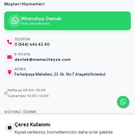
Müşteri Hizmetleri
WhatsApp Destek
Hızlı destek hattı
TELEFON
0 (544) 646 42 40
E-POSTA
destek@mamaciteyze.com
ADRES
Ferhatpaşa Mahallesi, 23. Sk. No:7 Ataşehir/İstanbul
Hafta içi 09:00–18:00
Cumartesi 10:00–13:00
GÜVENLI ÖDEME
3D Secure
Çerez Kullanımı
256-bit SSL
Kişisel verileriniz, hizmetlerimizin daha iyi bir şekilde