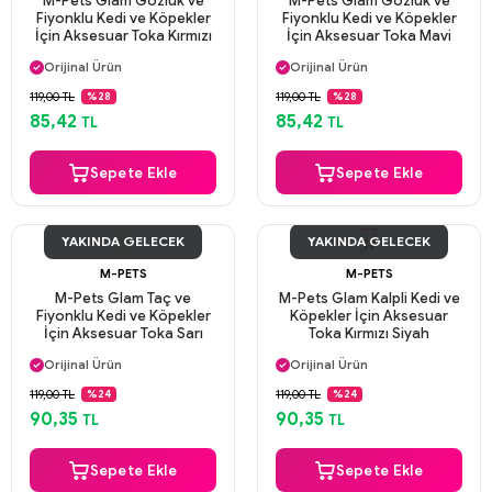
M-Pets Glam Gözlük ve
M-Pets Glam Gözlük ve
Fiyonklu Kedi ve Köpekler
Fiyonklu Kedi ve Köpekler
İçin Aksesuar Toka Kırmızı
İçin Aksesuar Toka Mavi
Aynı Gün Kargo
Aynı Gün Kargo
Orijinal Ürün
Orijinal Ürün
Güvenli Ödeme
Güvenli Ödeme
119,00 TL
119,00 TL
%28
%28
Aynı Gün Kargo
Aynı Gün Kargo
85,42
85,42
TL
TL
Sepete Ekle
Sepete Ekle
YAKINDA GELECEK
YAKINDA GELECEK
M-PETS
M-PETS
M-Pets Glam Taç ve
M-Pets Glam Kalpli Kedi ve
Fiyonklu Kedi ve Köpekler
Köpekler İçin Aksesuar
İçin Aksesuar Toka Sarı
Toka Kırmızı Siyah
Aynı Gün Kargo
Aynı Gün Kargo
Orijinal Ürün
Orijinal Ürün
Güvenli Ödeme
Güvenli Ödeme
119,00 TL
119,00 TL
%24
%24
Aynı Gün Kargo
Aynı Gün Kargo
90,35
90,35
TL
TL
Sepete Ekle
Sepete Ekle