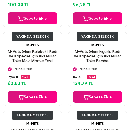
Aynı Gün Kargo
Aynı Gün Kargo
100,34
96,28
TL
TL
Sepete Ekle
Sepete Ekle
YAKINDA GELECEK
YAKINDA GELECEK
M-PETS
M-PETS
M-Pets Glam Kelebekli Kedi
M-Pets Glam Figürlü Kedi
ve Köpekler İçin Aksesuar
ve Köpekler İçin Aksesuar
Toka Mavi Mor ve Yeşil
Toka Pembe
Aynı Gün Kargo
Aynı Gün Kargo
Orijinal Ürün
Orijinal Ürün
Güvenli Ödeme
Güvenli Ödeme
89,00 TL
159,00 TL
%29
%22
Aynı Gün Kargo
Aynı Gün Kargo
62,83
124,79
TL
TL
Sepete Ekle
Sepete Ekle
YAKINDA GELECEK
YAKINDA GELECEK
M-PETS
M-PETS