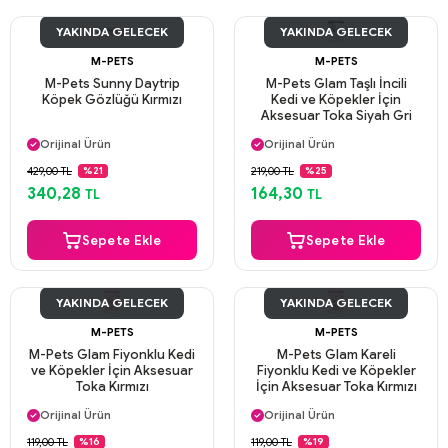
YAKINDA GELECEK
YAKINDA GELECEK
M-PETS
M-PETS
M-Pets Sunny Daytrip
M-Pets Glam Taşlı İncili
Köpek Gözlüğü Kırmızı
Kedi ve Köpekler İçin
Aksesuar Toka Siyah Gri
Aynı Gün Kargo
Aynı Gün Kargo
Orijinal Ürün
Orijinal Ürün
Güvenli Ödeme
Güvenli Ödeme
429,00 TL
219,00 TL
%21
%25
Aynı Gün Kargo
Aynı Gün Kargo
340,28
164,30
TL
TL
Sepete Ekle
Sepete Ekle
YAKINDA GELECEK
YAKINDA GELECEK
M-PETS
M-PETS
M-Pets Glam Fiyonklu Kedi
M-Pets Glam Kareli
ve Köpekler İçin Aksesuar
Fiyonklu Kedi ve Köpekler
Toka Kırmızı
İçin Aksesuar Toka Kırmızı
Aynı Gün Kargo
Aynı Gün Kargo
Orijinal Ürün
Orijinal Ürün
Güvenli Ödeme
Güvenli Ödeme
119,00 TL
119,00 TL
%16
%19