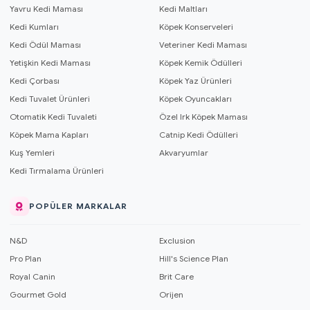
Yavru Kedi Maması
Kedi Maltları
Kedi Kumları
Köpek Konserveleri
Kedi Ödül Maması
Veteriner Kedi Maması
Yetişkin Kedi Maması
Köpek Kemik Ödülleri
Kedi Çorbası
Köpek Yaz Ürünleri
Kedi Tuvalet Ürünleri
Köpek Oyuncakları
Otomatik Kedi Tuvaleti
Özel Irk Köpek Maması
Köpek Mama Kapları
Catnip Kedi Ödülleri
Kuş Yemleri
Akvaryumlar
Kedi Tırmalama Ürünleri
POPÜLER MARKALAR
N&D
Exclusion
Pro Plan
Hill's Science Plan
Royal Canin
Brit Care
Gourmet Gold
Orijen