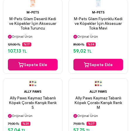
M-PETS
M-PETS
M-Pets Glam Desenli Kedi
M-Pets Glam Fiyonklu Kedi
ve Köpekler İçin Aksesuar
ve Köpekler İçin Aksesuar
Toka Turuncu
Toka Mavi
Aynı Gün Kargo
Aynı Gün Kargo
Orijinal Ürün
Orijinal Ürün
Güvenli Ödeme
Güvenli Ödeme
129,00 TL
89,00 TL
%17
%34
Aynı Gün Kargo
Aynı Gün Kargo
107,13
59,02
TL
TL
Sepete Ekle
Sepete Ekle
ALLY PAWS
ALLY PAWS
Ally Paws Kaymaz Tabanlı
Ally Paws Kaymaz Tabanlı
Köpek Çorabı Karışık Renk
Köpek Çorabı Karışık Renk
S
M
Aynı Gün Kargo
Aynı Gün Kargo
Orijinal Ürün
Orijinal Ürün
Güvenli Ödeme
Güvenli Ödeme
79,00 TL
79,00 TL
%28
%27
Aynı Gün Kargo
Aynı Gün Kargo
57,04
57,75
TL
TL