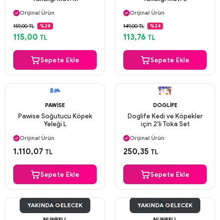
Aynı Gün Kargo
Aynı Gün Kargo
Orijinal Ürün
Orijinal Ürün
Güvenli Ödeme
Güvenli Ödeme
159,00 TL
149,00 TL
%28
%24
Aynı Gün Kargo
Aynı Gün Kargo
115,00
113,76
TL
TL
Sepete Ekle
Sepete Ekle
PAWISE
DOGLIFE
Pawise Soğutucu Köpek
Doglife Kedi ve Köpekler
Yeleği L
için 2'li Toka Set
Aynı Gün Kargo
Aynı Gün Kargo
Orijinal Ürün
Orijinal Ürün
Güvenli Ödeme
Güvenli Ödeme
1.110,07
250,35
TL
TL
Aynı Gün Kargo
Aynı Gün Kargo
Sepete Ekle
Sepete Ekle
YAKINDA GELECEK
YAKINDA GELECEK
NUNBELL
NUNBELL