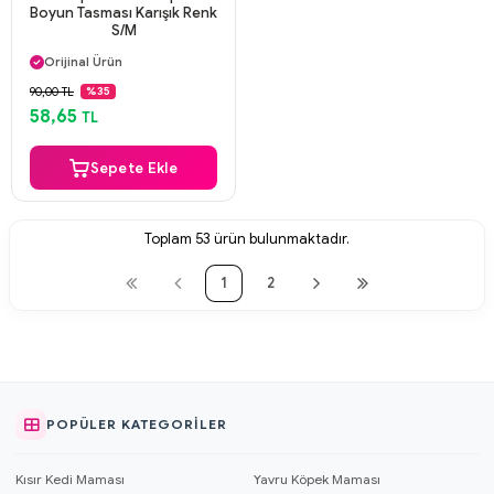
Boyun Tasması Karışık Renk
S/M
Aynı Gün Kargo
Orijinal Ürün
Güvenli Ödeme
90,00 TL
%35
Aynı Gün Kargo
58,65
TL
Sepete Ekle
Toplam
53
ürün bulunmaktadır.
1
2
POPÜLER KATEGORILER
Kısır Kedi Maması
Yavru Köpek Maması