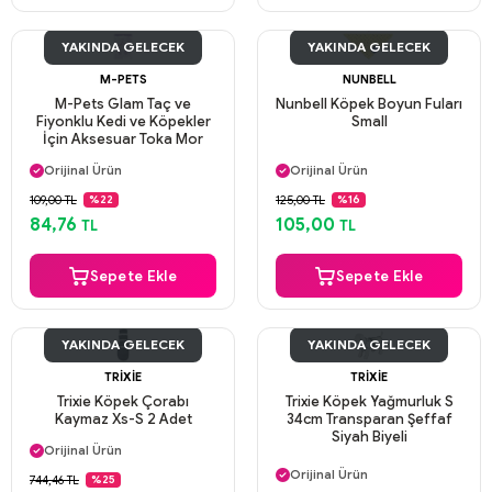
YAKINDA GELECEK
YAKINDA GELECEK
M-PETS
NUNBELL
M-Pets Glam Taç ve
Nunbell Köpek Boyun Fuları
Fiyonklu Kedi ve Köpekler
Small
İçin Aksesuar Toka Mor
Aynı Gün Kargo
Aynı Gün Kargo
Orijinal Ürün
Orijinal Ürün
Güvenli Ödeme
Güvenli Ödeme
109,00 TL
125,00 TL
%22
%16
Aynı Gün Kargo
Aynı Gün Kargo
84,76
105,00
TL
TL
Sepete Ekle
Sepete Ekle
YAKINDA GELECEK
YAKINDA GELECEK
TRIXIE
TRIXIE
Trixie Köpek Çorabı
Trixie Köpek Yağmurluk S
Kaymaz Xs-S 2 Adet
34cm Transparan Şeffaf
Aynı Gün Kargo
Siyah Biyeli
Orijinal Ürün
Aynı Gün Kargo
Güvenli Ödeme
Orijinal Ürün
744,46 TL
%25