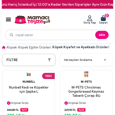
 İstanbul İçi 12:00'a Kadar Verilen Siparişler Aynı Gün Kapınıza Tesl
0
Giriş Yap
Sepet
ARA
Köpek Kıyafet ve Ayakkabı Ürünleri
Köpek
Köpek Eğitim Ürünleri
FILTRE
YENI
NUNBELL
M-PETS
Nunbell Kedi ve Köpekler
M-PETS Chrıstmas
için Şapka L
Gıngerbreaad Kaymaz
Tabanlı Çorap 4lü
Aynı Gün Kargo
Aynı Gün Kargo
Orijinal Ürün
Orijinal Ürün
Güvenli Ödeme
Güvenli Ödeme
444,80 TL
229,90 TL
%17
%22
Aynı Gün Kargo
Aynı Gün Kargo