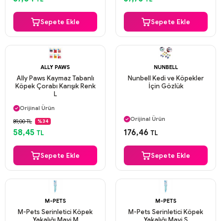
Sepete Ekle
Sepete Ekle
ALLY PAWS
NUNBELL
Ally Paws Kaymaz Tabanlı
Nunbell Kedi ve Köpekler
Köpek Çorabı Karışık Renk
İçin Gözlük
L
Aynı Gün Kargo
Orijinal Ürün
Aynı Gün Kargo
Güvenli Ödeme
Orijinal Ürün
89,00 TL
%34
Aynı Gün Kargo
Güvenli Ödeme
58,45
176,46
TL
TL
Aynı Gün Kargo
Sepete Ekle
Sepete Ekle
M-PETS
M-PETS
M-Pets Serinletici Köpek
M-Pets Serinletici Köpek
Yakalığı Mavi M
Yakalığı Mavi S