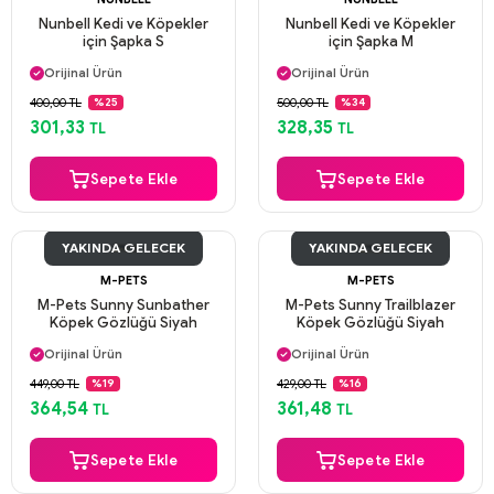
Nunbell Kedi ve Köpekler
Nunbell Kedi ve Köpekler
için Şapka S
için Şapka M
Aynı Gün Kargo
Aynı Gün Kargo
Orijinal Ürün
Orijinal Ürün
Güvenli Ödeme
Güvenli Ödeme
400,00 TL
500,00 TL
%25
%34
Aynı Gün Kargo
Aynı Gün Kargo
301,33
328,35
TL
TL
Sepete Ekle
Sepete Ekle
YAKINDA GELECEK
YAKINDA GELECEK
M-PETS
M-PETS
M-Pets Sunny Sunbather
M-Pets Sunny Trailblazer
Köpek Gözlüğü Siyah
Köpek Gözlüğü Siyah
Aynı Gün Kargo
Aynı Gün Kargo
Orijinal Ürün
Orijinal Ürün
Güvenli Ödeme
Güvenli Ödeme
449,00 TL
429,00 TL
%19
%16
Aynı Gün Kargo
Aynı Gün Kargo
364,54
361,48
TL
TL
Sepete Ekle
Sepete Ekle