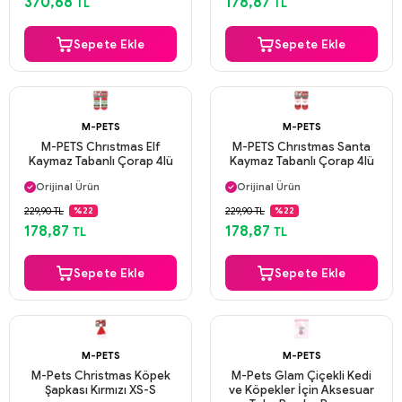
370,68
178,87
TL
TL
Sepete Ekle
Sepete Ekle
M-PETS
M-PETS
M-PETS Chrıstmas Elf
M-PETS Chrıstmas Santa
Kaymaz Tabanlı Çorap 4lü
Kaymaz Tabanlı Çorap 4lü
Aynı Gün Kargo
Aynı Gün Kargo
Orijinal Ürün
Orijinal Ürün
Güvenli Ödeme
Güvenli Ödeme
229,90 TL
229,90 TL
%22
%22
Aynı Gün Kargo
Aynı Gün Kargo
178,87
178,87
TL
TL
Sepete Ekle
Sepete Ekle
M-PETS
M-PETS
M-Pets Christmas Köpek
M-Pets Glam Çiçekli Kedi
Şapkası Kırmızı XS-S
ve Köpekler İçin Aksesuar