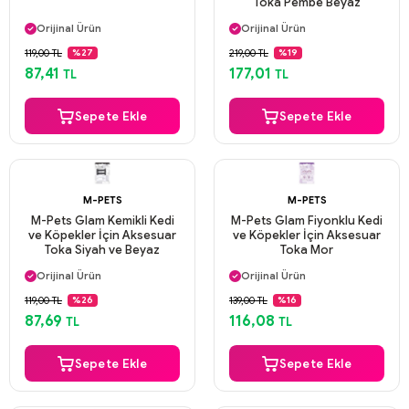
Toka Pembe Beyaz
Aynı Gün Kargo
Aynı Gün Kargo
Orijinal Ürün
Orijinal Ürün
Güvenli Ödeme
Güvenli Ödeme
119,00 TL
219,00 TL
%27
%19
Aynı Gün Kargo
Aynı Gün Kargo
87,41
177,01
TL
TL
Sepete Ekle
Sepete Ekle
M-PETS
M-PETS
M-Pets Glam Kemikli Kedi
M-Pets Glam Fiyonklu Kedi
ve Köpekler İçin Aksesuar
ve Köpekler İçin Aksesuar
Toka Siyah ve Beyaz
Toka Mor
Aynı Gün Kargo
Aynı Gün Kargo
Orijinal Ürün
Orijinal Ürün
Güvenli Ödeme
Güvenli Ödeme
119,00 TL
139,00 TL
%26
%16
Aynı Gün Kargo
Aynı Gün Kargo
87,69
116,08
TL
TL
Sepete Ekle
Sepete Ekle