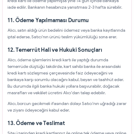
kredi kartı ile ödeme yapılmışsa yine 14 gün içinde bankaya
iade edilir. Bankanın hesabınıza yansıtması 2-3 hafta sürebilir.
11. Ödeme Yapılmaması Durumu
Alıcı, satın aldığı ürün bedelini ödemez veya banka kayıtlarında
iptal ederse, Satıcı'nın ürünü teslim yükümlülüğü sona erer.
12. Temerrüt Hali ve Hukuki Sonuçları
Alıcı, ödeme işlemlerini kredi kartı ile yaptığı durumda
temerrüde düştüğü takdirde, kart sahibi banka ile arasındaki
kredi kartı sözleşmesi çerçevesinde faiz ödeyeceğini ve
bankaya karşı sorumlu olacağını kabul, beyan ve taahhüt eder.
Bu durumda ilgili banka hukuki yollara başvurabilir, doğacak
masrafları ve vekâlet ücretini Alıcı'dan talep edebilir.
Alıcı, borcun gecikmeli ifasından dolayı Satıcı'nın uğradığı zarar
ve ziyanı ödeyeceğini kabul eder.
13. Ödeme ve Teslimat
Site üzerinden kredi kartlarınız ile online tek ödeme veya online