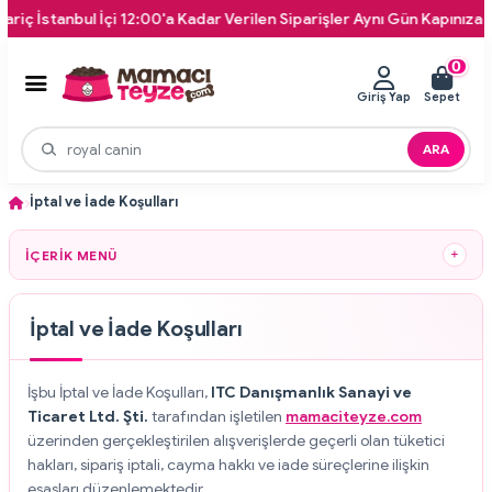
ul İçi 12:00'a Kadar Verilen Siparişler Aynı Gün Kapınıza Teslim!
0
Giriş Yap
Sepet
ARA
İptal ve İade Koşulları
İÇERIK MENÜ
İptal ve İade Koşulları
İşbu İptal ve İade Koşulları,
ITC Danışmanlık Sanayi ve
Ticaret Ltd. Şti.
tarafından işletilen
mamaciteyze.com
üzerinden gerçekleştirilen alışverişlerde geçerli olan tüketici
hakları, sipariş iptali, cayma hakkı ve iade süreçlerine ilişkin
esasları düzenlemektedir.