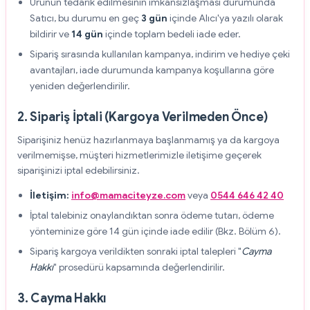
Ürünün tedarik edilmesinin imkânsızlaşması durumunda
Satıcı, bu durumu en geç
3 gün
içinde Alıcı'ya yazılı olarak
bildirir ve
14 gün
içinde toplam bedeli iade eder.
Sipariş sırasında kullanılan kampanya, indirim ve hediye çeki
avantajları, iade durumunda kampanya koşullarına göre
yeniden değerlendirilir.
2. Sipariş İptali (Kargoya Verilmeden Önce)
Siparişiniz henüz hazırlanmaya başlanmamış ya da kargoya
verilmemişse, müşteri hizmetlerimizle iletişime geçerek
siparişinizi iptal edebilirsiniz.
İletişim:
info@mamaciteyze.com
veya
0544 646 42 40
İptal talebiniz onaylandıktan sonra ödeme tutarı, ödeme
yönteminize göre 14 gün içinde iade edilir (Bkz. Bölüm 6).
Sipariş kargoya verildikten sonraki iptal talepleri "
Cayma
Hakkı
" prosedürü kapsamında değerlendirilir.
3. Cayma Hakkı