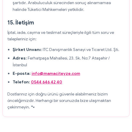
şartıdır. Arabuluculuk sürecinden sonuç alınamaması
halinde Tüketici Mahkemeleri yetkilidir.
15. İletişim
İptal, iade, cayma ve teslimat süreçleriyle ilgili tüm soru ve
talepleriniz için:
Şirket Unvanı:
ITC Danışmanlık Sanayi ve Ticaret Ltd. Şti.
Adres:
Ferhatpaşa Mahallesi, 23. Sk. No:7 Ataşehir /
İstanbul
E-posta:
info@mamaciteyze.com
Telefon:
0544 646 42 40
Dostlarınız için doğru ürünü güvenle alabilmeniz bizim
önceliğimizdir. Herhangi bir sorunuzda bize ulaşmaktan
çekinmeyin. 🐾