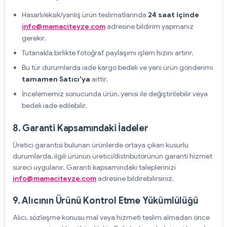
Hasarlı/eksik/yanlış ürün teslimatlarında
24 saat içinde
info@mamaciteyze.com
adresine bildirim yapmanız
gerekir.
Tutanakla birlikte fotoğraf paylaşımı işlem hızını artırır.
Bu tür durumlarda iade kargo bedeli ve yeni ürün gönderimi
tamamen Satıcı'ya
aittir.
İncelememiz sonucunda ürün, yenisi ile değiştirilebilir veya
bedeli iade edilebilir.
8. Garanti Kapsamındaki İadeler
Üretici garantisi bulunan ürünlerde ortaya çıkan kusurlu
durumlarda, ilgili ürünün üretici/distribütörünün garanti hizmet
süreci uygulanır. Garanti kapsamındaki taleplerinizi
info@mamaciteyze.com
adresine bildirebilirsiniz.
9. Alıcının Ürünü Kontrol Etme Yükümlülüğü
Alıcı, sözleşme konusu mal veya hizmeti teslim almadan önce