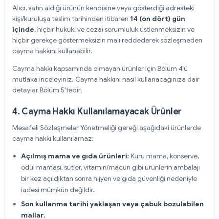
Alıcı, satın aldığı ürünün kendisine veya gösterdiği adresteki
kişi/kuruluşa teslim tarihinden itibaren
14 (on dört) gün
içinde
, hiçbir hukuki ve cezai sorumluluk üstlenmeksizin ve
hiçbir gerekçe göstermeksizin malı reddederek sözleşmeden
cayma hakkını kullanabilir.
Cayma hakkı kapsamında olmayan ürünler için Bölüm 4'ü
mutlaka inceleyiniz. Cayma hakkını nasıl kullanacağınıza dair
detaylar Bölüm 5'tedir.
4. Cayma Hakkı Kullanılamayacak Ürünler
Mesafeli Sözleşmeler Yönetmeliği gereği aşağıdaki ürünlerde
cayma hakkı kullanılamaz:
Açılmış mama ve gıda ürünleri:
Kuru mama, konserve,
ödül maması, sütler, vitamin/macun gibi ürünlerin ambalajı
bir kez açıldıktan sonra hijyen ve gıda güvenliği nedeniyle
iadesi mümkün değildir.
Son kullanma tarihi yaklaşan veya çabuk bozulabilen
mallar.