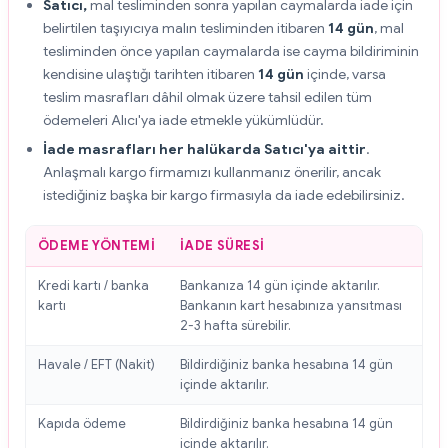
Satıcı,
mal tesliminden sonra yapılan caymalarda iade için
belirtilen taşıyıcıya malın tesliminden itibaren
14 gün
, mal
tesliminden önce yapılan caymalarda ise cayma bildiriminin
kendisine ulaştığı tarihten itibaren
14 gün
içinde, varsa
teslim masrafları dâhil olmak üzere tahsil edilen tüm
ödemeleri Alıcı'ya iade etmekle yükümlüdür.
İade masrafları her halükarda Satıcı'ya aittir
.
Anlaşmalı kargo firmamızı kullanmanız önerilir, ancak
istediğiniz başka bir kargo firmasıyla da iade edebilirsiniz.
ÖDEME YÖNTEMI
İADE SÜRESI
Kredi kartı / banka
Bankanıza 14 gün içinde aktarılır.
kartı
Bankanın kart hesabınıza yansıtması
2-3 hafta sürebilir.
Havale / EFT (Nakit)
Bildirdiğiniz banka hesabına 14 gün
içinde aktarılır.
Kapıda ödeme
Bildirdiğiniz banka hesabına 14 gün
içinde aktarılır.