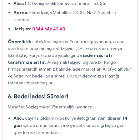
Alıcı:
ITC Danışmanlık Sanayi ve Ticaret Ltd. Şti.
Adres:
Ferhatpaşa Mahallesi, 23. Sk. No:7 Ataşehir /
İstanbul
İletişim:
0544 646 42 40
Önemli:
Mesafeli Sözleşmeler Yönetmeliği uyarınca, ürünü
size teslim eden anlaşmalı taşıyıcı (DHL E-commerce veya
İstanbul içi kurye) ile iade yapıldığında
iade masrafı
tarafımıza aittir
. Anlaşmalı taşıyıcı dışında bir kargo
firmasını tercih etmeniz halinde iade masrafları Alıcı'ya ait olur
ve Satıcı'nın bedel iade süresi, ürünün depomuza ulaştığı
tarihten itibaren başlar.
6. Bedel İadesi Süreleri
Mesafeli Sözleşmeler Yönetmeliği uyarınca:
Alıcı,
cayma bildirimini Satıcı'ya ilettiği tarihten itibaren
14
gün
içinde ürünü Satıcı'ya veya yetkilendirdiği kişiye geri
göndermek zorundadır.