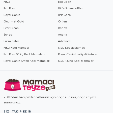
N&D
Exclusion
Pro Plan
Hill's Science Plan
Royal Canin
Brit Care
Gourmet Gold
Orijen
Ever Clean
Reflex
Schesir
Acana
Furminator
Advance
N&D Kedi Maması
N&D Köpek Maması
Pro Plan 10 kg Kedi Mamaları
Royal Canin Hediyeli Kutular
Royal Canin Kitten Kedi Mamaları
N&D 1,5 Kg Kedi Mamaları
2018'den beri patili dostlarınız için doğru ürünü, doğru fiyata
sunuyoruz.
BIZI TAKIP EDIN