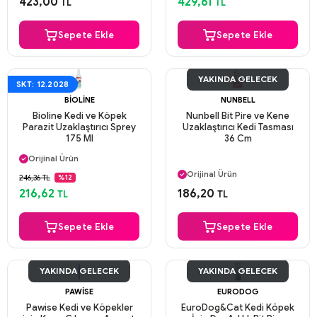
423,00
429,61
TL
TL
Aynı Gün Kargo
Sepete Ekle
Sepete Ekle
YAKINDA GELECEK
SKT: 12.2028
BIOLINE
NUNBELL
Bioline Kedi ve Köpek
Nunbell Bit Pire ve Kene
Parazit Uzaklaştırıcı Sprey
Uzaklaştırıcı Kedi Tasması
175 Ml
36 Cm
Aynı Gün Kargo
Orijinal Ürün
Aynı Gün Kargo
Güvenli Ödeme
Orijinal Ürün
246,36 TL
%12
Aynı Gün Kargo
Güvenli Ödeme
216,62
186,20
TL
TL
Aynı Gün Kargo
Sepete Ekle
Sepete Ekle
YAKINDA GELECEK
YAKINDA GELECEK
PAWISE
EURODOG
Pawise Kedi ve Köpekler
EuroDog&Cat Kedi Köpek