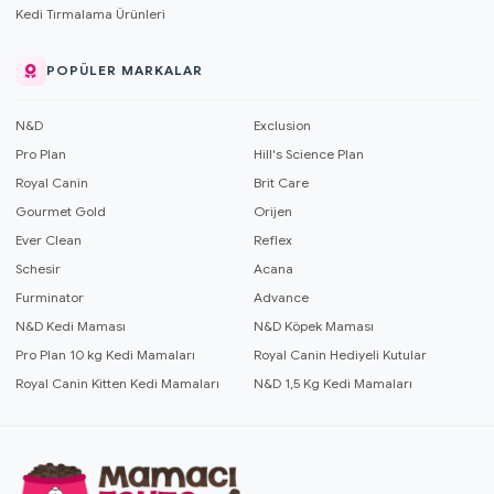
Kedi Tırmalama Ürünleri
POPÜLER MARKALAR
N&D
Exclusion
Pro Plan
Hill's Science Plan
Royal Canin
Brit Care
Gourmet Gold
Orijen
Ever Clean
Reflex
Schesir
Acana
Furminator
Advance
N&D Kedi Maması
N&D Köpek Maması
Pro Plan 10 kg Kedi Mamaları
Royal Canin Hediyeli Kutular
Royal Canin Kitten Kedi Mamaları
N&D 1,5 Kg Kedi Mamaları