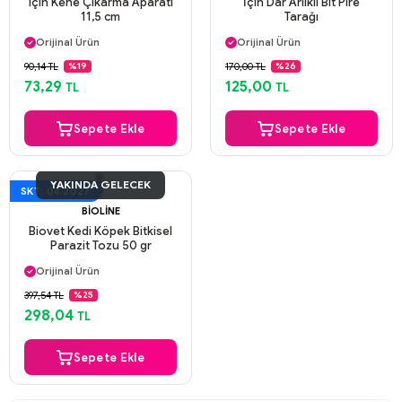
için Kene Çıkarma Aparatı
İçin Dar Arlıklı Bit Pire
11,5 cm
Tarağı
Aynı Gün Kargo
Aynı Gün Kargo
Orijinal Ürün
Orijinal Ürün
Güvenli Ödeme
Güvenli Ödeme
90,14 TL
170,00 TL
%19
%26
Aynı Gün Kargo
Aynı Gün Kargo
73,29
125,00
TL
TL
Sepete Ekle
Sepete Ekle
YAKINDA GELECEK
SKT: 04.2027
BIOLINE
Biovet Kedi Köpek Bitkisel
Parazit Tozu 50 gr
Aynı Gün Kargo
Orijinal Ürün
Güvenli Ödeme
397,54 TL
%25
Aynı Gün Kargo
298,04
TL
Sepete Ekle