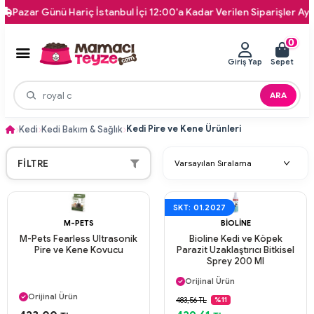
zar Günü Hariç İstanbul İçi 12:00'a Kadar Verilen Siparişler Aynı Gü
0
Giriş Yap
Sepet
ARA
Kedi Pire ve Kene Ürünleri
Kedi
Kedi Bakım & Sağlık
FILTRE
SKT: 01.2027
M-PETS
BIOLINE
M-Pets Fearless Ultrasonik
Bioline Kedi ve Köpek
Pire ve Kene Kovucu
Parazit Uzaklaştırıcı Bitkisel
Sprey 200 Ml
Aynı Gün Kargo
Orijinal Ürün
Aynı Gün Kargo
Güvenli Ödeme
Orijinal Ürün
483,56 TL
%11
Aynı Gün Kargo
Güvenli Ödeme