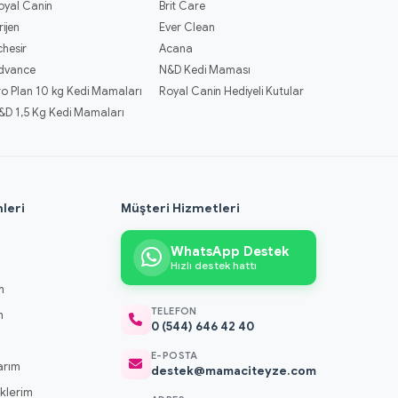
oyal Canin
Brit Care
rijen
Ever Clean
chesir
Acana
dvance
N&D Kedi Maması
ro Plan 10 kg Kedi Mamaları
Royal Canin Hediyeli Kutular
&D 1,5 Kg Kedi Mamaları
leri
Müşteri Hizmetleri
WhatsApp Destek
Hızlı destek hattı
m
TELEFON
m
0 (544) 646 42 40
m
E-POSTA
arım
destek@mamaciteyze.com
klerim