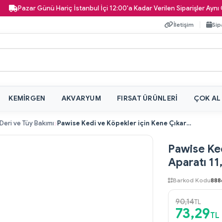
Pazar Günü Hariç İstanbul İçi 12:00'a Kadar Verilen Siparişler Aynı Gün 
İletişim
Sip
KEMIRGEN
AKVARYUM
FIRSAT ÜRÜNLERI
ÇOK AL
Deri ve Tüy Bakımı
Pawise Kedi ve Köpekler için Kene Çıkarma Aparatı 11,5 cm
Pawise Ked
Aparatı 11
Barkod Kodu
888
90,14
TL
73,29
TL