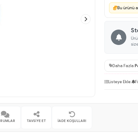
Bu ürünü a
St
Ürü
siz
Daha Fazla
P
Listeye Ekle
|
F
ORUMLAR
TAVSIYE ET
İADE KOŞULLARI