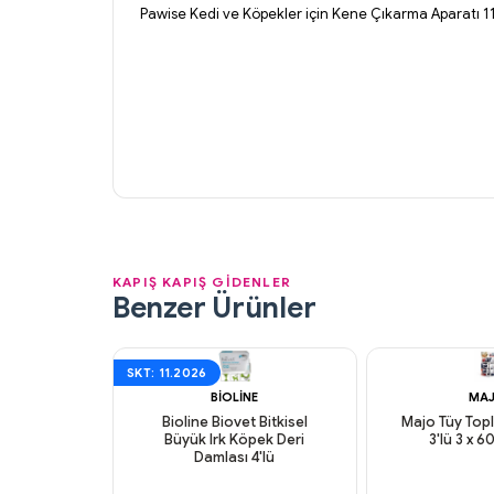
Pawise Kedi ve Köpekler için Kene Çıkarma Aparatı 1
KAPIŞ KAPIŞ GİDENLER
Benzer Ürünler
SKT: 11.2026
BIOLINE
MA
Bioline Biovet Bitkisel
Majo Tüy Top
Büyük Irk Köpek Deri
3'lü 3 x 
Damlası 4'lü
Aynı Gün Kargo
Aynı Gün K