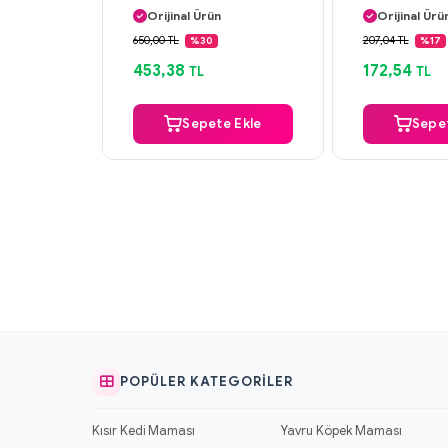
Orijinal Ürün
Orijinal Ürü
Güvenli Ödeme
Güvenli Ö
650,00 TL
207,04 TL
%30
%17
Aynı Gün Kargo
Aynı Gün K
453,38
172,54
TL
TL
Sepete Ekle
Sepet
POPÜLER KATEGORILER
Kısır Kedi Maması
Yavru Köpek Maması