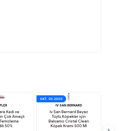
SKT: 03.2030
FLEX
IV SAN BERNARD
are Kedi ve
Iv San Bernard Beyaz
Reflex
in Çok Amaçlı
Tüylü Köpekler için
Kokulu K
 Temizleme
Balsamo Cristal Clean
için Tem
li 50'li
Köpek Kremi 500 Ml
 Kargo
Aynı Gün Kargo