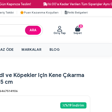
Kapınıza Teslim!
16:00'a Kadar Verilen Tüm Siparişler Aynı Gün 
ariş Takibi
Puan Kazanma Koşulları
Yetki Belgeleri
0
ARA
Giriş Yap
Sepet
 AZ ÖDE
MARKALAR
BLOG
i ve Köpekler için Kene Çıkarma
,5 cm
6467514906
%
19
İndirim