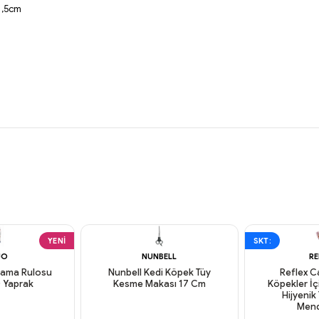
1,5cm
YENI
SKT:
JO
NUNBELL
RE
lama Rulosu
Nunbell Kedi Köpek Tüy
Reflex C
60 Yaprak
Kesme Makası 17 Cm
Köpekler İç
Hijyenik
Mendi
argo
Aynı Gün Kargo
Aynı Gün