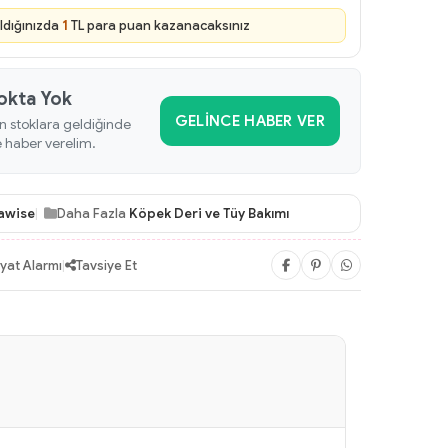
ldığınızda
1
TL para puan kazanacaksınız
okta Yok
GELINCE HABER VER
n stoklara geldiğinde
e haber verelim.
awise
Daha Fazla
Köpek Deri ve Tüy Bakımı
iyat Alarmı
|
Tavsiye Et