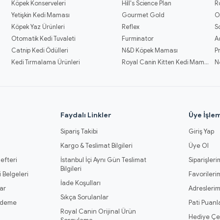
Köpek Konserveleri
Hill's Science Plan
R
Yetişkin Kedi Maması
Gourmet Gold
O
Köpek Yaz Ürünleri
Reflex
S
Otomatik Kedi Tuvaleti
Furminator
A
Catnip Kedi Ödülleri
N&D Köpek Maması
P
Kedi Tırmalama Ürünleri
Royal Canin Kitten Kedi Mamaları
N
l
Faydalı Linkler
Üye İşlem
Sipariş Takibi
Giriş Yap
Kargo & Teslimat Bilgileri
Üye Ol
efteri
İstanbul İçi Aynı Gün Teslimat
Siparişleri
Bilgileri
 Belgeleri
Favorileri
İade Koşulları
ar
Adresleri
Sıkça Sorulanlar
Ödeme
Pati Puanl
Royal Canin Orijinal Ürün
Hediye Çe