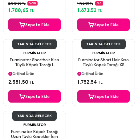
Güvenli Ödeme
Güvenli Ödeme
2.540,00 TL
1.760,00 TL
%30
%5
Aynı Gün Kargo
Aynı Gün Kargo
1.788,65
1.673,52
TL
TL
Sepete Ekle
Sepete Ekle
YAKINDA GELECEK
YAKINDA GELECEK
FURMINATOR
FURMINATOR
Furminator Shorthair Kısa
Furminator Short Hair Kısa
Tüylü Köpek Tarağı L
Tüylü Köpek Tarağı XS
Aynı Gün Kargo
Aynı Gün Kargo
Orijinal Ürün
Orijinal Ürün
Güvenli Ödeme
Güvenli Ödeme
2.581,50
1.752,54
TL
TL
Aynı Gün Kargo
Aynı Gün Kargo
Sepete Ekle
Sepete Ekle
YAKINDA GELECEK
FURMINATOR
Furminator Köpek Tarağı
Uzun Tüylü Köpekler İçin