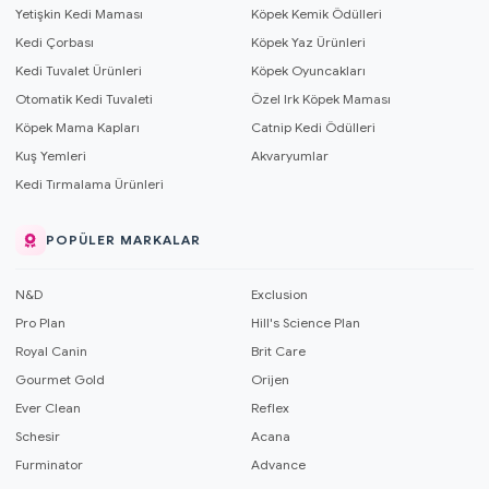
Yetişkin Kedi Maması
Köpek Kemik Ödülleri
Kedi Çorbası
Köpek Yaz Ürünleri
Kedi Tuvalet Ürünleri
Köpek Oyuncakları
Otomatik Kedi Tuvaleti
Özel Irk Köpek Maması
Köpek Mama Kapları
Catnip Kedi Ödülleri
Kuş Yemleri
Akvaryumlar
Kedi Tırmalama Ürünleri
POPÜLER MARKALAR
N&D
Exclusion
Pro Plan
Hill's Science Plan
Royal Canin
Brit Care
Gourmet Gold
Orijen
Ever Clean
Reflex
Schesir
Acana
Furminator
Advance