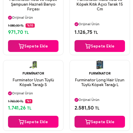
Şampuan Hazneli Banyo
Köpek Kıtık Açıcı Tarak 15
Fırçası
Cm
Aynı Gün Kargo
Orijinal Ürün
Aynı Gün Kargo
Güvenli Ödeme
Orijinal Ürün
1.080,00 TL
%10
Aynı Gün Kargo
Güvenli Ödeme
971,70
1.126,75
TL
TL
Aynı Gün Kargo
Sepete Ekle
Sepete Ekle
FURMINATOR
FURMINATOR
Furminator Uzun Tüylü
Furminator Long Hair Uzun
Köpek Tarağı S
Tüylü Köpek Tarağı L
Aynı Gün Kargo
Orijinal Ürün
Aynı Gün Kargo
Güvenli Ödeme
Orijinal Ürün
1.760,00 TL
%1
Aynı Gün Kargo
Güvenli Ödeme
1.741,26
2.581,50
TL
TL
Aynı Gün Kargo
Sepete Ekle
Sepete Ekle