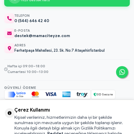
TELEFON
0 (544) 646 42 40
E-POSTA
destek@mamaciteyze.com
ADRES
Ferhatpaşa Mahallesi, 23. Sk. No:7 Ataşehir/İstanbul
Hafta içi 09:00–18:00
Cumartesi 10:00–13:00
GÜVENLI ÖDEME
3D Secure
256-bit SSL
Çerez Kullanımı
Kişisel verileriniz, hizmetlerimizin daha iyi bir şekilde
© 2026 Mamacı Teyze · Nurşen ve ekibi ile birlikte
ile hazırlandı.
sunulması için mevzuata uygun bir şekilde toplanıp işlenir.
Mesafeli Satış Sözleşmesi
Konuyla ilgili detaylı bilgi almak için Gizlilik Politikamızı
inceleyebilirsiniz.
Reddet
seçeneğine tıklamanız halinde
Pati Puan Kazanma Koşulları