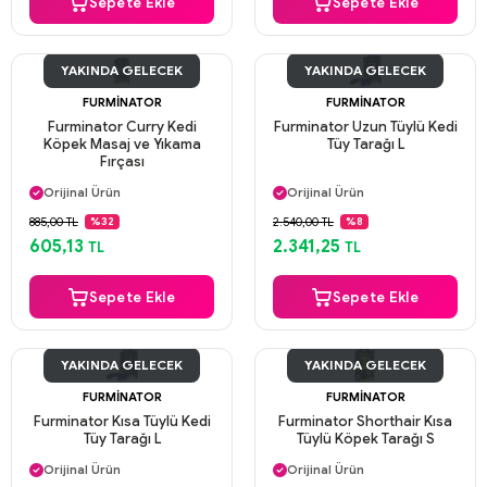
Sepete Ekle
Sepete Ekle
YAKINDA GELECEK
YAKINDA GELECEK
FURMINATOR
FURMINATOR
Furminator Curry Kedi
Furminator Uzun Tüylü Kedi
Köpek Masaj ve Yıkama
Tüy Tarağı L
Fırçası
Aynı Gün Kargo
Aynı Gün Kargo
Orijinal Ürün
Orijinal Ürün
Güvenli Ödeme
Güvenli Ödeme
885,00 TL
2.540,00 TL
%32
%8
Aynı Gün Kargo
Aynı Gün Kargo
605,13
2.341,25
TL
TL
Sepete Ekle
Sepete Ekle
YAKINDA GELECEK
YAKINDA GELECEK
FURMINATOR
FURMINATOR
Furminator Kısa Tüylü Kedi
Furminator Shorthair Kısa
Tüy Tarağı L
Tüylü Köpek Tarağı S
Aynı Gün Kargo
Aynı Gün Kargo
Orijinal Ürün
Orijinal Ürün