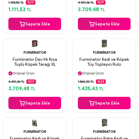
Güvenli Ödeme
Güvenli Ödeme
1.333,82 TL
4.451,36 TL
%17
%17
Aynı Gün Kargo
Aynı Gün Kargo
1.111,53
3.709,48
TL
TL
Sepete Ekle
Sepete Ekle
FURMINATOR
FURMINATOR
Furminator Dev Irk Kısa
Furminator Kedi ve Köpek
Tüylü Köpek Tarağı XL
Tüy Toplayıcı Rulo
Aynı Gün Kargo
Aynı Gün Kargo
Orijinal Ürün
Orijinal Ürün
Güvenli Ödeme
Güvenli Ödeme
4.451,36 TL
1.860,00 TL
%17
%23
Aynı Gün Kargo
Aynı Gün Kargo
3.709,48
1.435,43
TL
TL
Sepete Ekle
Sepete Ekle
FURMINATOR
FURMINATOR
Furminator Kedi ve Köpek
Furminator Rake Kedi ve