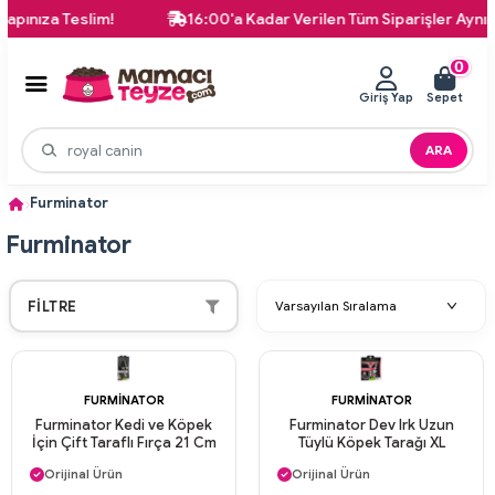
za Teslim!
16:00'a Kadar Verilen Tüm Siparişler Aynı Gün 
0
Giriş Yap
Sepet
ARA
Furminator
Furminator
FILTRE
FURMINATOR
FURMINATOR
Furminator Kedi ve Köpek
Furminator Dev Irk Uzun
İçin Çift Taraflı Fırça 21 Cm
Tüylü Köpek Tarağı XL
Aynı Gün Kargo
Aynı Gün Kargo
Orijinal Ürün
Orijinal Ürün