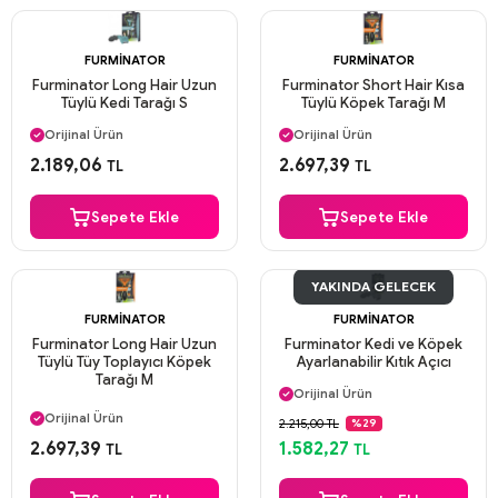
FURMINATOR
FURMINATOR
Furminator Long Hair Uzun
Furminator Short Hair Kısa
Tüylü Kedi Tarağı S
Tüylü Köpek Tarağı M
Aynı Gün Kargo
Aynı Gün Kargo
Orijinal Ürün
Orijinal Ürün
Güvenli Ödeme
Güvenli Ödeme
2.189,06
2.697,39
TL
TL
Aynı Gün Kargo
Aynı Gün Kargo
Sepete Ekle
Sepete Ekle
YAKINDA GELECEK
FURMINATOR
FURMINATOR
Furminator Long Hair Uzun
Furminator Kedi ve Köpek
Tüylü Tüy Toplayıcı Köpek
Ayarlanabilir Kıtık Açıcı
Aynı Gün Kargo
Tarağı M
Orijinal Ürün
Aynı Gün Kargo
Güvenli Ödeme
Orijinal Ürün
2.215,00 TL
%29
Aynı Gün Kargo
Güvenli Ödeme
2.697,39
1.582,27
TL
TL
Aynı Gün Kargo