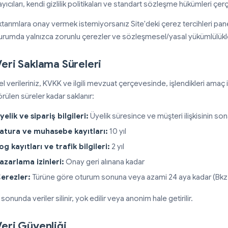
yıcıları, kendi gizlilik politikaları ve standart sözleşme hükümleri çerç
tarımlara onay vermek istemiyorsanız Site'deki çerez tercihleri paneli
urumda yalnızca zorunlu çerezler ve sözleşmesel/yasal yükümlülükle
Veri Saklama Süreleri
sel verileriniz, KVKK ve ilgili mevzuat çerçevesinde, işlendikleri ama
rülen süreler kadar saklanır:
yelik ve sipariş bilgileri:
Üyelik süresince ve müşteri ilişkisinin so
atura ve muhasebe kayıtları:
10 yıl
og kayıtları ve trafik bilgileri:
2 yıl
azarlama izinleri:
Onay geri alınana kadar
erezler:
Türüne göre oturum sonuna veya azami 24 aya kadar (Bkz
sonunda veriler silinir, yok edilir veya anonim hale getirilir.
Veri Güvenliği