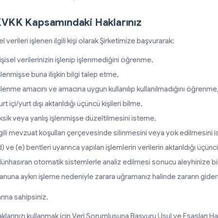
KVKK Kapsamındaki Haklarınız
el verileri işlenen ilgili kişi olarak Şirketimize başvurarak:
işisel verilerinizin işlenip işlenmediğini öğrenme,
şlenmişse buna ilişkin bilgi talep etme,
şlenme amacını ve amacına uygun kullanılıp kullanılmadığını öğrenme
urt içi/yurt dışı aktarıldığı üçüncü kişileri bilme,
ksik veya yanlış işlenmişse düzeltilmesini isteme,
lgili mevzuat koşulları çerçevesinde silinmesini veya yok edilmesini 
d) ve (e) bentleri uyarınca yapılan işlemlerin verilerin aktarıldığı üçünc
ünhasıran otomatik sistemlerle analiz edilmesi sonucu aleyhinize b
anuna aykırı işleme nedeniyle zarara uğramanız halinde zararın gider
rına sahipsiniz.
klarınızı kullanmak için Veri Sorumlusuna Başvuru Usul ve Esasları Hak