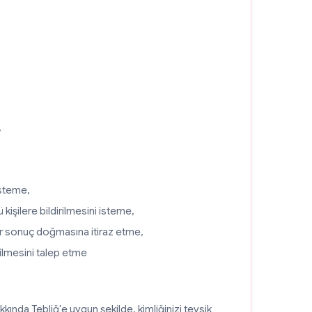
,
isteme,
ü kişilere bildirilmesini isteme,
ir sonuç doğmasına itiraz etme,
ilmesini talep etme
kında Tebliğ'e uygun şekilde, kimliğinizi tevsik