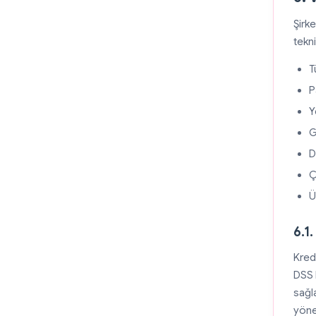
Şirke
tekni
T
P
Y
G
D
Ç
Ü
6.1
Kredi
DSS 
sağl
yöne