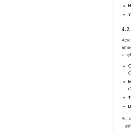
H
Y
4.2
Açık 
amacı
olayl
G
C
M
(
T
D
Bu a
Hash