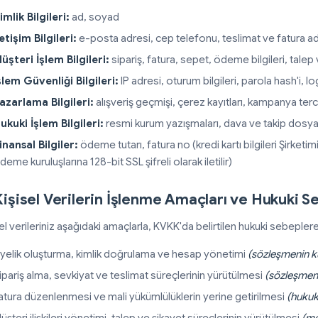
imlik Bilgileri:
ad, soyad
letişim Bilgileri:
e-posta adresi, cep telefonu, teslimat ve fatura ad
üşteri İşlem Bilgileri:
sipariş, fatura, sepet, ödeme bilgileri, talep 
şlem Güvenliği Bilgileri:
IP adresi, oturum bilgileri, parola hash'i, log
azarlama Bilgileri:
alışveriş geçmişi, çerez kayıtları, kampanya tercihl
ukuki İşlem Bilgileri:
resmi kurum yazışmaları, dava ve takip dosyal
inansal Bilgiler:
ödeme tutarı, fatura no (kredi kartı bilgileri Şirket
deme kuruluşlarına 128-bit SSL şifreli olarak iletilir)
Kişisel Verilerin İşlenme Amaçları ve Hukuki S
el verileriniz aşağıdaki amaçlarla, KVKK'da belirtilen hukuki sebepler
yelik oluşturma, kimlik doğrulama ve hesap yönetimi
(sözleşmenin ku
ipariş alma, sevkiyat ve teslimat süreçlerinin yürütülmesi
(sözleşmeni
atura düzenlenmesi ve mali yükümlülüklerin yerine getirilmesi
(hukuk