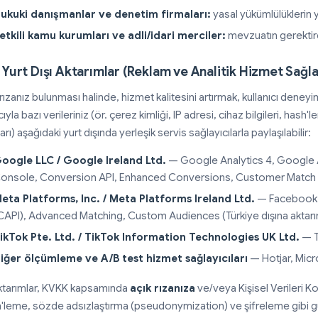
ukuki danışmanlar ve denetim firmaları:
yasal yükümlülüklerin 
etkili kamu kurumları ve adli/idari merciler:
mevzuatın gerektird
. Yurt Dışı Aktarımlar (Reklam ve Analitik Hizmet Sağlay
rızanız bulunması halinde, hizmet kalitesini artırmak, kullanıcı deney
yla bazı verileriniz (ör. çerez kimliği, IP adresi, cihaz bilgileri, ha
arı) aşağıdaki yurt dışında yerleşik servis sağlayıcılarla paylaşılabilir:
oogle LLC / Google Ireland Ltd.
— Google Analytics 4, Google
onsole, Conversion API, Enhanced Conversions, Customer Match (T
eta Platforms, Inc. / Meta Platforms Ireland Ltd.
— Facebook P
CAPI), Advanced Matching, Custom Audiences (Türkiye dışına aktar
ikTok Pte. Ltd. / TikTok Information Technologies UK Ltd.
— T
iğer ölçümleme ve A/B test hizmet sağlayıcıları
— Hotjar, Micro
ktarımlar, KVKK kapsamında
açık rızanıza
ve/veya Kişisel Verileri Ko
'leme, sözde adsızlaştırma (pseudonymization) ve şifreleme gibi gü