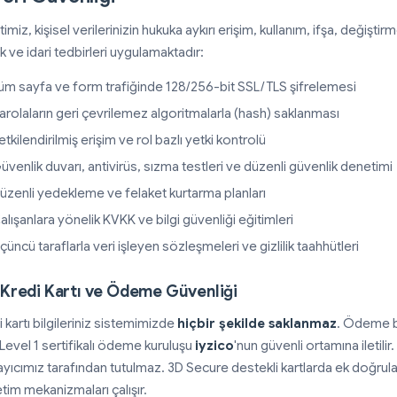
timiz, kişisel verilerinizin hukuka aykırı erişim, kullanım, ifşa, değiş
k ve idari tedbirleri uygulamaktadır:
üm sayfa ve form trafiğinde 128/256-bit SSL/TLS şifrelemesi
arolaların geri çevrilemez algoritmalarla (hash) saklanması
etkilendirilmiş erişim ve rol bazlı yetki kontrolü
üvenlik duvarı, antivirüs, sızma testleri ve düzenli güvenlik denetimi
üzenli yedekleme ve felaket kurtarma planları
alışanlara yönelik KVKK ve bilgi güvenliği eğitimleri
çüncü taraflarla veri işleyen sözleşmeleri ve gizlilik taahhütleri
. Kredi Kartı ve Ödeme Güvenliği
 kartı bilgileriniz sistemimizde
hiçbir şekilde saklanmaz
. Ödeme bi
Level 1 sertifikalı ödeme kuruluşu
iyzico
'nun güvenli ortamına iletilir.
ayıcımız tarafından tutulmaz. 3D Secure destekli kartlarda ek doğrulam
tim mekanizmaları çalışır.