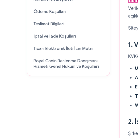
mam
Veri
Ödeme Koşulları
açık
Teslimat Bilgileri
Sitey
İptal ve İade Koşulları
1. 
Ticari Elektronik İleti İzin Metni
KVKK
Royal Canin Beslenme Danışmanı
Hizmeti Genel Hüküm ve Koşulları
U
A
E
T
W
2. 
Şirk