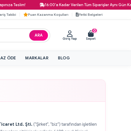
eslim!
16:00'a Kadar Verilen Tüm Siparişler Aynı Gün Kargoda!
ariş Takibi
Puan Kazanma Koşulları
Yetki Belgeleri
0
ARA
Giriş Yap
Sepet
 AZ ÖDE
MARKALAR
BLOG
icaret Ltd. Şti.
("Şirket", "biz") tarafından işletilen