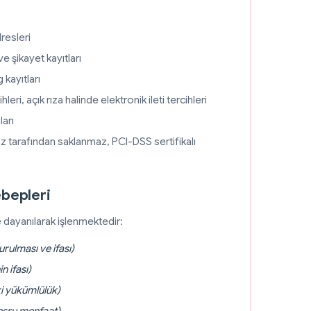
resleri
ve şikayet kayıtları
 kayıtları
eri, açık rıza halinde elektronik ileti tercihleri
arı
imiz tarafından saklanmaz, PCI-DSS sertifikalı
ebepleri
e dayanılarak işlenmektedir:
rulması ve ifası)
n ifası)
i yükümlülük)