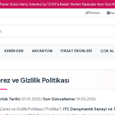
nü Hariç İstanbul İçi 12:00'a Kadar Verilen Siparişler Aynı Gün Kapınıza T
İletişim
Sip
KEMIRGEN
AKVARYUM
FIRSAT ÜRÜNLERI
ÇOK AL
rez ve Gizlilik Politikası
rlük Tarihi:
01.01.2025 |
Son Güncelleme:
19.05.2026
Çerez ve Gizlilik Politikası ("Politika"),
ITC Danışmanlık Sanayi ve T