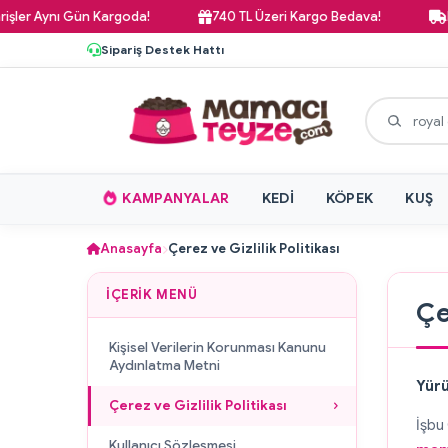
ynı Gün Kargoda!
740 TL Üzeri Kargo Bedava!
Pazar Gü
Sipariş Destek Hattı
KAMPANYALAR
KEDI
KÖPEK
KUŞ
Anasayfa
Çerez ve Gizlilik Politikası
İÇERIK MENÜ
Çe
Kişisel Verilerin Korunması Kanunu
Aydınlatma Metni
Yürü
Çerez ve Gizlilik Politikası
İşbu 
Kullanıcı Sözleşmesi