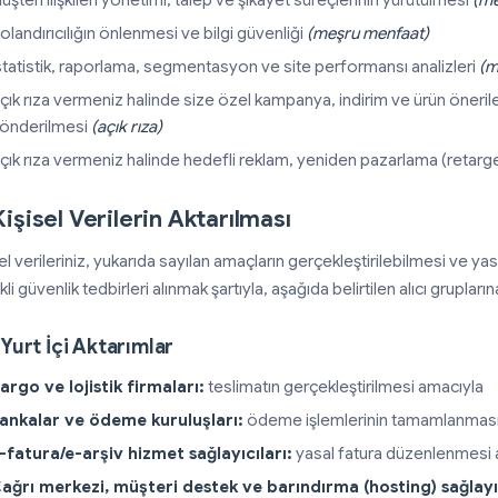
üşteri ilişkileri yönetimi, talep ve şikayet süreçlerinin yürütülmesi
(me
olandırıcılığın önlenmesi ve bilgi güvenliği
(meşru menfaat)
statistik, raporlama, segmentasyon ve site performansı analizleri
(m
çık rıza vermeniz halinde size özel kampanya, indirim ve ürün önerilerin
önderilmesi
(açık rıza)
çık rıza vermeniz halinde hedefli reklam, yeniden pazarlama (reta
Kişisel Verilerin Aktarılması
el verileriniz, yukarıda sayılan amaçların gerçekleştirilebilmesi ve yas
li güvenlik tedbirleri alınmak şartıyla, aşağıda belirtilen alıcı grupları
 Yurt İçi Aktarımlar
argo ve lojistik firmaları:
teslimatın gerçekleştirilmesi amacıyla
ankalar ve ödeme kuruluşları:
ödeme işlemlerinin tamamlanması
-fatura/e-arşiv hizmet sağlayıcıları:
yasal fatura düzenlenmesi 
ağrı merkezi, müşteri destek ve barındırma (hosting) sağlayıc