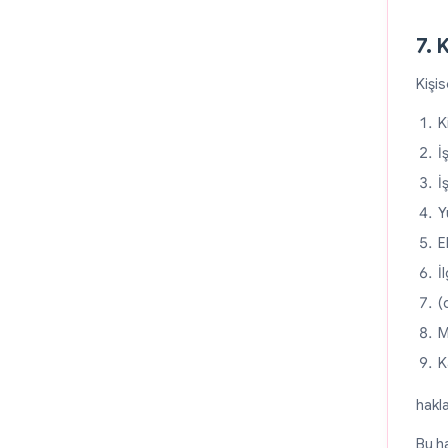
7. 
Kişis
K
İ
İ
Y
E
İ
(
M
K
hakla
Bu ha