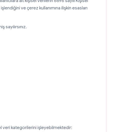
ıcılara ait kişisel verilerin 6698 sayılı Kişisel
 işlendiğini ve çerez kullanımına ilişkin esasları
ş sayılırsınız.
veri kategorilerini işleyebilmektedir: