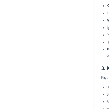
K
İ
M
İ
P
H
F
ö
3. 
Kişis
Ü
S
F