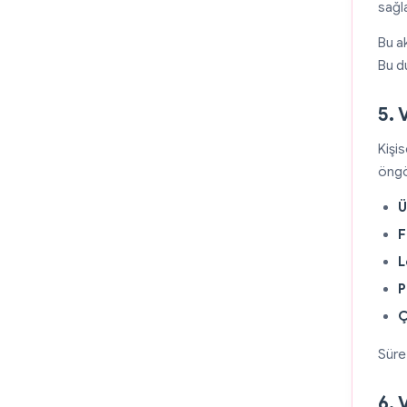
sağla
Bu ak
Bu d
5. 
Kişi
öngö
Ü
F
L
P
Ç
Süre 
6. 