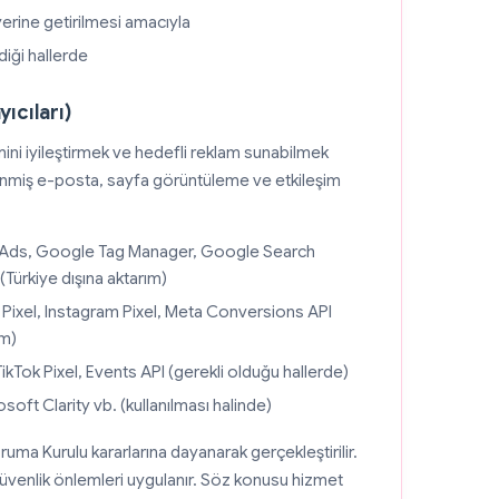
yerine getirilmesi amacıyla
iği hallerde
ıcıları)
imini iyileştirmek ve hedefli reklam sunabilmek
sh'lenmiş e-posta, sayfa görüntüleme ve etkileşim
 Ads, Google Tag Manager, Google Search
ürkiye dışına aktarım)
ixel, Instagram Pixel, Meta Conversions API
ım)
ikTok Pixel, Events API (gerekli olduğu hallerde)
soft Clarity vb. (kullanılması halinde)
ruma Kurulu kararlarına dayanarak gerçekleştirilir.
venlik önlemleri uygulanır. Söz konusu hizmet