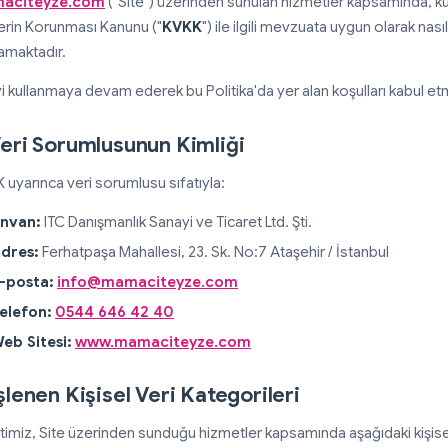
aciteyze.com
("Site") üzerinden sunulan hizmetler kapsamında, kullan
lerin Korunması Kanunu ("
KVKK
") ile ilgili mevzuata uygun olarak nasıl
lamaktadır.
i kullanmaya devam ederek bu Politika'da yer alan koşulları kabul etmi
Veri Sorumlusunun Kimliği
 uyarınca veri sorumlusu sıfatıyla:
nvan:
ITC Danışmanlık Sanayi ve Ticaret Ltd. Şti.
dres:
Ferhatpaşa Mahallesi, 23. Sk. No:7 Ataşehir / İstanbul
-posta:
info@mamaciteyze.com
elefon:
0544 646 42 40
eb Sitesi:
www.mamaciteyze.com
İşlenen Kişisel Veri Kategorileri
etimiz, Site üzerinden sunduğu hizmetler kapsamında aşağıdaki kişisel 