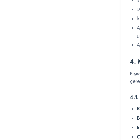
M
D
İ
A
g
A
4. 
Kişis
gerek
4.1.
K
B
E
Ç