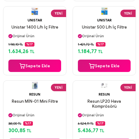
YENI
YENI
UNISTAR
UNISTAR
Unistar 1400 L/h İç Filtre
Unistar 500 L/h İç Filtre
Aynı Gün Kargo
Aynı Gün Kargo
Orijinal Ürün
Orijinal Ürün
Güvenli Ödeme
Güvenli Ödeme
1.961,10 TL
1.421,72 TL
%17
%17
Aynı Gün Kargo
Aynı Gün Kargo
1.634,26
1.184,77
TL
TL
Sepete Ekle
Sepete Ekle
YENI
YENI
RESUN
RESUN
Resun MİN-01 Mini Filtre
Resun LP20 Hava
Komprösörü
Aynı Gün Kargo
Aynı Gün Kargo
Orijinal Ürün
Orijinal Ürün
Güvenli Ödeme
Güvenli Ödeme
361,00 TL
6.524,11 TL
%17
%17
Aynı Gün Kargo
Aynı Gün Kargo
300,85
5.436,77
TL
TL