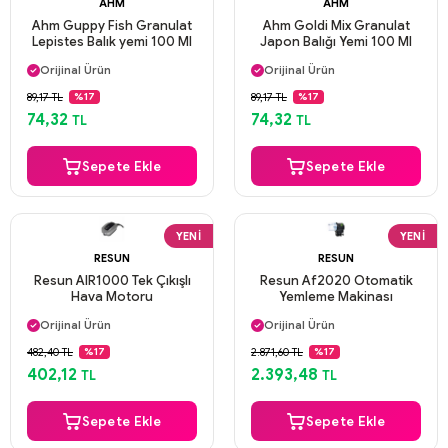
AHM
AHM
Ahm Guppy Fish Granulat
Ahm Goldi Mix Granulat
Lepistes Balık yemi 100 Ml
Japon Balığı Yemi 100 Ml
Aynı Gün Kargo
Aynı Gün Kargo
Orijinal Ürün
Orijinal Ürün
Güvenli Ödeme
Güvenli Ödeme
89,17 TL
89,17 TL
%17
%17
Aynı Gün Kargo
Aynı Gün Kargo
74,32
74,32
TL
TL
Sepete Ekle
Sepete Ekle
YENI
YENI
RESUN
RESUN
Resun AIR1000 Tek Çıkışlı
Resun Af2020 Otomatik
Hava Motoru
Yemleme Makinası
Aynı Gün Kargo
Aynı Gün Kargo
Orijinal Ürün
Orijinal Ürün
Güvenli Ödeme
Güvenli Ödeme
482,40 TL
2.871,60 TL
%17
%17
Aynı Gün Kargo
Aynı Gün Kargo
402,12
2.393,48
TL
TL
Sepete Ekle
Sepete Ekle