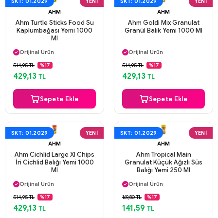
SKT: 01.2029
YENI
SKT: 01.2029
YENI
AHM
AHM
Ahm Turtle Sticks Food Su
Ahm Goldi Mix Granulat
Kaplumbağası Yemi 1000
Granül Balık Yemi 1000 Ml
Ml
Aynı Gün Kargo
Aynı Gün Kargo
Orijinal Ürün
Orijinal Ürün
Güvenli Ödeme
Güvenli Ödeme
514,95 TL
514,95 TL
%17
%17
Aynı Gün Kargo
Aynı Gün Kargo
429,13
429,13
TL
TL
Sepete Ekle
Sepete Ekle
SKT: 01.2029
YENI
SKT: 01.2029
YENI
AHM
AHM
Ahm Cichlid Large Xl Chips
Ahm Tropical Main
İri Cichlid Balığı Yemi 1000
Granulat Küçük Ağızlı Süs
Ml
Balığı Yemi 250 Ml
Aynı Gün Kargo
Aynı Gün Kargo
Orijinal Ürün
Orijinal Ürün
Güvenli Ödeme
Güvenli Ödeme
514,95 TL
169,80 TL
%17
%17
Aynı Gün Kargo
Aynı Gün Kargo
429,13
141,59
TL
TL