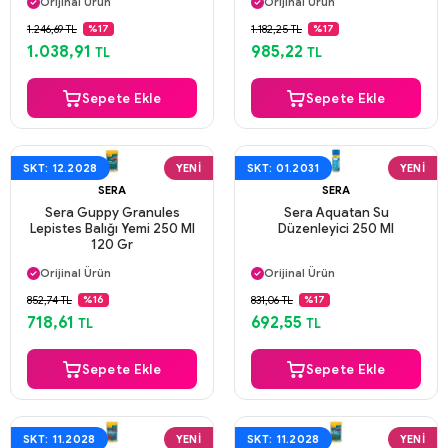
Orijinal Ürün
Orijinal Ürün
Güvenli Ödeme
Güvenli Ödeme
1.246,69 TL
1.182,25 TL
%17
%17
Aynı Gün Kargo
Aynı Gün Kargo
1.038,91
985,22
TL
TL
Sepete Ekle
Sepete Ekle
SKT: 12.2028
YENI
SKT: 01.2031
YENI
SERA
SERA
Sera Guppy Granules
Sera Aquatan Su
Lepistes Balığı Yemi 250 Ml
Düzenleyici 250 Ml
120 Gr
Aynı Gün Kargo
Aynı Gün Kargo
Orijinal Ürün
Orijinal Ürün
Güvenli Ödeme
Güvenli Ödeme
852,74 TL
831,06 TL
%16
%17
Aynı Gün Kargo
Aynı Gün Kargo
718,61
692,55
TL
TL
Sepete Ekle
Sepete Ekle
SKT: 11.2028
YENI
SKT: 11.2028
YENI