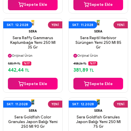
Sepete Ekle
Sepete Ekle
SKT: 12.2028
YENI
SKT: 11.2028
YENI
SERA
SERA
Sera Raffy Gammarus
Sera Reptil Herbivor
Kaplumbağa Yemi 250 Ml
Sürüngen Yemi 250 Ml 85
35 Gr
Gr
Aynı Gün Kargo
Aynı Gün Kargo
Orijinal Ürün
Orijinal Ürün
Güvenli Ödeme
Güvenli Ödeme
530,91 TL
458,26 TL
%17
%17
Aynı Gün Kargo
Aynı Gün Kargo
442,44
381,89
TL
TL
Sepete Ekle
Sepete Ekle
SKT: 11.2028
YENI
SKT: 12.2028
YENI
SERA
SERA
Sera Goldfish Color
Sera Goldfish Granules
Granules Japon Balığı Yemi
Japon Balığı Yemi 250 Ml
250 Ml 90 Gr
75 Gr
Aynı Gün Kargo
Aynı Gün Kargo