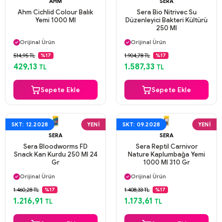
AHM
SERA
Ahm Cichlid Colour Balık
Sera Bio Nitrivec Su
Yemi 1000 Ml
Düzenleyici Bakteri Kültürü
250 Ml
Aynı Gün Kargo
Aynı Gün Kargo
Orijinal Ürün
Orijinal Ürün
Güvenli Ödeme
Güvenli Ödeme
514,95 TL
1.904,78 TL
%17
%17
Aynı Gün Kargo
Aynı Gün Kargo
429,13
1.587,33
TL
TL
Sepete Ekle
Sepete Ekle
SKT: 12.2028
YENI
SKT: 09.2028
YENI
SERA
SERA
Sera Bloodworms FD
Sera Reptil Carnivor
Snack Kan Kurdu 250 Ml 24
Nature Kaplumbağa Yemi
Gr
1000 Ml 310 Gr
Aynı Gün Kargo
Aynı Gün Kargo
Orijinal Ürün
Orijinal Ürün
Güvenli Ödeme
Güvenli Ödeme
1.460,28 TL
1.408,33 TL
%17
%17
Aynı Gün Kargo
Aynı Gün Kargo
1.216,91
1.173,61
TL
TL