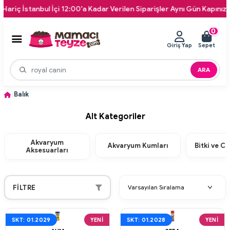
anbul İçi 12:00'a Kadar Verilen Siparişler Aynı Gün Kapınıza Teslim!
0
Giriş Yap
Sepet
ARA
Balık
Alt Kategoriler
Akvaryum
Akvaryum Kumları
Bitki ve C
Aksesuarları
FILTRE
SKT: 01.2029
YENI
SKT: 01.2028
YENI