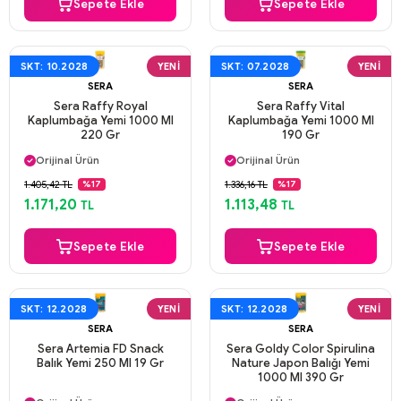
Sepete Ekle
Sepete Ekle
SKT: 10.2028
YENI
SKT: 07.2028
YENI
SERA
SERA
Sera Raffy Royal
Sera Raffy Vital
Kaplumbağa Yemi 1000 Ml
Kaplumbağa Yemi 1000 Ml
220 Gr
190 Gr
Aynı Gün Kargo
Aynı Gün Kargo
Orijinal Ürün
Orijinal Ürün
Güvenli Ödeme
Güvenli Ödeme
1.405,42 TL
1.336,16 TL
%17
%17
Aynı Gün Kargo
Aynı Gün Kargo
1.171,20
1.113,48
TL
TL
Sepete Ekle
Sepete Ekle
SKT: 12.2028
YENI
SKT: 12.2028
YENI
SERA
SERA
Sera Artemia FD Snack
Sera Goldy Color Spirulina
Balık Yemi 250 Ml 19 Gr
Nature Japon Balığı Yemi
1000 Ml 390 Gr
Aynı Gün Kargo
Aynı Gün Kargo