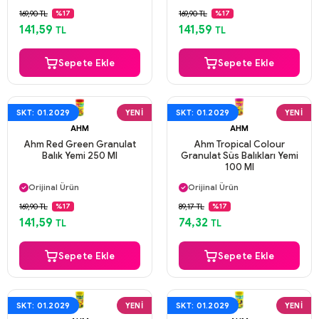
Güvenli Ödeme
Güvenli Ödeme
169,90 TL
169,90 TL
%17
%17
Aynı Gün Kargo
Aynı Gün Kargo
141,59
141,59
TL
TL
Sepete Ekle
Sepete Ekle
SKT: 01.2029
YENI
SKT: 01.2029
YENI
AHM
AHM
Ahm Red Green Granulat
Ahm Tropical Colour
Balık Yemi 250 Ml
Granulat Süs Balıkları Yemi
100 Ml
Aynı Gün Kargo
Aynı Gün Kargo
Orijinal Ürün
Orijinal Ürün
Güvenli Ödeme
Güvenli Ödeme
169,90 TL
89,17 TL
%17
%17
Aynı Gün Kargo
Aynı Gün Kargo
141,59
74,32
TL
TL
Sepete Ekle
Sepete Ekle
SKT: 01.2029
YENI
SKT: 01.2029
YENI