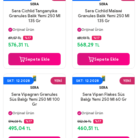
SERA
SERA
Sera Cichlid Tanganyika
Sera Cichlid Malawi
Granules Balık Yemi 250 Ml
Granules Balık Yemi 250 Ml
135 Gr
135 Gr
Aynı Gün Kargo
Aynı Gün Kargo
Orijinal Ürün
Orijinal Ürün
Güvenli Ödeme
Güvenli Ödeme
691,57 TL
681,93 TL
%17
%17
Aynı Gün Kargo
Aynı Gün Kargo
576,31
568,29
TL
TL
Sepete Ekle
Sepete Ekle
SKT: 12.2028
YENI
SKT: 12.2028
YENI
SERA
SERA
Sera Vipagran Granules
Sera Vipan Flakes Süs
Süs Balığı Yemi 250 Ml 100
Balığı Yemi 250 Ml 60 Gr
Gr
Aynı Gün Kargo
Aynı Gün Kargo
Orijinal Ürün
Orijinal Ürün
Güvenli Ödeme
Güvenli Ödeme
594,03 TL
552,06 TL
%17
%17
Aynı Gün Kargo
Aynı Gün Kargo
495,04
460,51
TL
TL