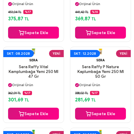
Orijinal Ürün
Orijinal Ürün
Güvenli Ödeme
Güvenli Ödeme
451,04 TL
441,42 TL
%17
%16
Aynı Gün Kargo
Aynı Gün Kargo
375,87
369,87
TL
TL
Sepete Ekle
Sepete Ekle
SKT: 08.2028
YENI
SKT: 12.2028
YENI
SERA
SERA
Sera Raffy Vital
Sera Raffy P Nature
Kamplumbağa Yemi 250 Ml
Kaplumbağa Yemi 250 Ml
47 Gr
50 Gr
Aynı Gün Kargo
Aynı Gün Kargo
Orijinal Ürün
Orijinal Ürün
Güvenli Ödeme
Güvenli Ödeme
362,01 TL
338,02 TL
%17
%17
Aynı Gün Kargo
Aynı Gün Kargo
301,69
281,69
TL
TL
Sepete Ekle
Sepete Ekle