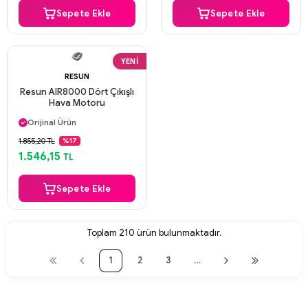
Sepete Ekle
Sepete Ekle
YENI
RESUN
Resun AIR8000 Dört Çıkışlı
Hava Motoru
Aynı Gün Kargo
Orijinal Ürün
Güvenli Ödeme
1.855,20 TL
%17
Aynı Gün Kargo
1.546,15
TL
Sepete Ekle
Toplam
210
ürün bulunmaktadır.
1
2
3
…