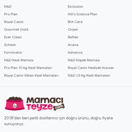
N&D
Exclusion
Pro Plan
Hill's Science Plan
Royal Canin
Brit Care
Gourmet Gold
Orijen
Ever Clean
Reflex
Schesir
Acana
Furminator
Advance
N&D Kedi Maması
N&D Köpek Maması
Pro Plan 10 kg Kedi Mamaları
Royal Canin Hediyeli Kutular
Royal Canin Kitten Kedi Mamaları
N&D 1,5 Kg Kedi Mamaları
2018'den beri patili dostlarınız için doğru ürünü, doğru fiyata
sunuyoruz.