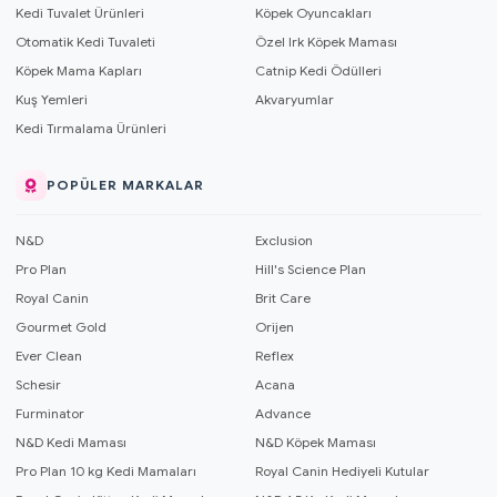
Kedi Tuvalet Ürünleri
Köpek Oyuncakları
Otomatik Kedi Tuvaleti
Özel Irk Köpek Maması
Köpek Mama Kapları
Catnip Kedi Ödülleri
Kuş Yemleri
Akvaryumlar
Kedi Tırmalama Ürünleri
POPÜLER MARKALAR
N&D
Exclusion
Pro Plan
Hill's Science Plan
Royal Canin
Brit Care
Gourmet Gold
Orijen
Ever Clean
Reflex
Schesir
Acana
Furminator
Advance
N&D Kedi Maması
N&D Köpek Maması
Pro Plan 10 kg Kedi Mamaları
Royal Canin Hediyeli Kutular