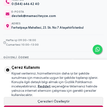
0 (544) 646 42 40
E-POSTA
destek@mamaciteyze.com
ADRES
Ferhatpaşa Mahallesi, 23. Sk. No:7 Ataşehir/İstanbul
Hafta içi 09:00–18:00
Cumartesi 10:00–13:00
GÜVENLI ÖDEME
3D Secure
Çerez Kullanımı
256-bit SSL
Kişisel verileriniz, hizmetlerimizin daha iyi bir şekilde
sunulması için mevzuata uygun bir şekilde toplanıp işlenir.
Konuyla ilgili detaylı bilgi almak için Gizlilik Politikamızı
© 2026 Mamacı Teyze · Nurşen ve ekibi ile birlikte
ile hazırlandı.
inceleyebilirsiniz.
Reddet
seçeneğine tıklamanız halinde
Mesafeli Satış Sözleşmesi
yalnızca internet sitemizin çalışması için gerekli çerezler
Pati Puan Kazanma Koşulları
kullanılacaktır.
Gizlilik ve Çerez Politikası
Çerezleri Özelleştir
KVKK Aydınlatma Metni