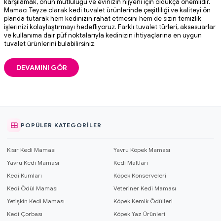
karşılamak, onun mutluluğu ve evinizin hijyeni için oldukça önemlidir.
Mamacı Teyze olarak kedi tuvalet ürünlerinde çeşitliliği ve kaliteyi ön
planda tutarak hem kedinizin rahat etmesini hem de sizin temizlik
işlerinizi kolaylaştırmayı hedefliyoruz. Farklı tuvalet türleri, aksesuarlar
ve kullanıma dair püf noktalarıyla kedinizin ihtiyaçlarına en uygun
tuvalet ürünlerini bulabilirsiniz.
DEVAMINI GÖR
POPÜLER KATEGORILER
Kısır Kedi Maması
Yavru Köpek Maması
Yavru Kedi Maması
Kedi Maltları
Kedi Kumları
Köpek Konserveleri
Kedi Ödül Maması
Veteriner Kedi Maması
Yetişkin Kedi Maması
Köpek Kemik Ödülleri
Kedi Çorbası
Köpek Yaz Ürünleri