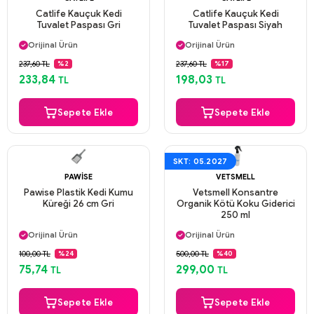
Catlife Kauçuk Kedi
Catlife Kauçuk Kedi
Tuvalet Paspası Gri
Tuvalet Paspası Siyah
Aynı Gün Kargo
Aynı Gün Kargo
Orijinal Ürün
Orijinal Ürün
Güvenli Ödeme
Güvenli Ödeme
237,60 TL
237,60 TL
%2
%17
Aynı Gün Kargo
Aynı Gün Kargo
233,84
198,03
TL
TL
Sepete Ekle
Sepete Ekle
SKT: 05.2027
PAWISE
VETSMELL
Pawise Plastik Kedi Kumu
Vetsmell Konsantre
Küreği 26 cm Gri
Organik Kötü Koku Giderici
250 ml
Aynı Gün Kargo
Aynı Gün Kargo
Orijinal Ürün
Orijinal Ürün
Güvenli Ödeme
Güvenli Ödeme
100,00 TL
500,00 TL
%24
%40
Aynı Gün Kargo
Aynı Gün Kargo
75,74
299,00
TL
TL
Sepete Ekle
Sepete Ekle