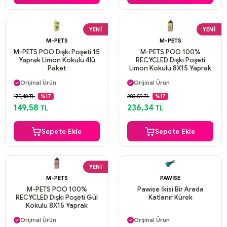
YENI
YENI
M-PETS
M-PETS
M-PETS POO Dışkı Poşeti 15
M-PETS POO 100%
Yaprak Limon Kokulu 4lü
RECYCLED Dışkı Poşeti
Paket
Limon Kokulu 8X15 Yaprak
Aynı Gün Kargo
Aynı Gün Kargo
Orijinal Ürün
Orijinal Ürün
Güvenli Ödeme
Güvenli Ödeme
179,48 TL
283,59 TL
%17
%17
Aynı Gün Kargo
Aynı Gün Kargo
149,58
236,34
TL
TL
Sepete Ekle
Sepete Ekle
YENI
M-PETS
PAWISE
M-PETS POO 100%
Pawise İkisi Bir Arada
RECYCLED Dışkı Poşeti Gül
Katlanır Kürek
Kokulu 8X15 Yaprak
Aynı Gün Kargo
Aynı Gün Kargo
Orijinal Ürün
Orijinal Ürün