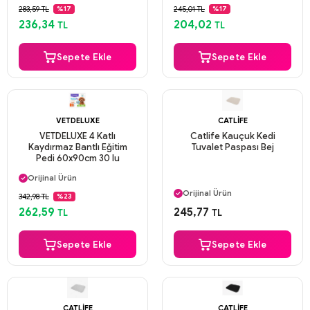
Güvenli Ödeme
Güvenli Ödeme
283,59 TL
245,01 TL
%17
%17
Aynı Gün Kargo
Aynı Gün Kargo
236,34
204,02
TL
TL
Sepete Ekle
Sepete Ekle
VETDELUXE
CATLIFE
VETDELUXE 4 Katlı
Catlife Kauçuk Kedi
Kaydırmaz Bantlı Eğitim
Tuvalet Paspası Bej
Pedi 60x90cm 30 lu
Aynı Gün Kargo
Orijinal Ürün
Aynı Gün Kargo
Güvenli Ödeme
Orijinal Ürün
342,98 TL
%23
Aynı Gün Kargo
Güvenli Ödeme
262,59
245,77
TL
TL
Aynı Gün Kargo
Sepete Ekle
Sepete Ekle
CATLIFE
CATLIFE