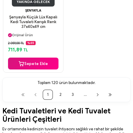
YAKINDA GELECEK
ŞENYAYLA
Şenyayla Küçük Lüx Kapalı
Kedi Tuvaleti Karışık Renk
37x40x49 cm
Aynı Gün Kargo
Orijinal Ürün
Güvenli Ödeme
2.059,00 TL
%65
Aynı Gün Kargo
711,89
TL
Sepete Ekle
Toplam
120
ürün bulunmaktadır.
1
2
3
…
Kedi Tuvaletleri ve Kedi Tuvalet
Ürünleri Çeşitleri
Ev ortamında kedinizin tuvalet ihtiyacını sağlıklı ve rahat bir şekilde