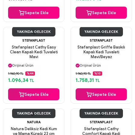
Aynı Gün Kargo
Sepete Ekle
Sepete Ekle
YAKINDA GELECEK
YAKINDA GELECEK
STEFANPLAST
STEFANPLAST
Stefanplast Cathy Easy
Stefanplast Griffe Baskılı
Clean Kapalı Kedi Tuvaleti
Kapalı Kedi Tuvaleti
Mavi
Mavi/Beyaz
Aynı Gün Kargo
Aynı Gün Kargo
Orijinal Ürün
Orijinal Ürün
Güvenli Ödeme
Güvenli Ödeme
1.960,90 TL
1.960,90 TL
%44
%10
Aynı Gün Kargo
Aynı Gün Kargo
1.096,34
1.758,31
TL
TL
Sepete Ekle
Sepete Ekle
YAKINDA GELECEK
YAKINDA GELECEK
NATURA
STEFANPLAST
Natura Deliksiz Kedi Kum
Stefanplast Cathy
ve Mama Küreği 23 cm
Comfort Kapalı Kedi