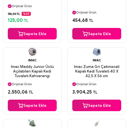
Aynı Gün Kargo
Orijinal Ürün
Aynı Gün Kargo
Güvenli Ödeme
Orijinal Ürün
186,34 TL
%33
Aynı Gün Kargo
Güvenli Ödeme
125,00
454,68
TL
TL
Aynı Gün Kargo
Sepete Ekle
Sepete Ekle
IMAC
IMAC
Imac Maddy Junior Üstü
Imac Zuma Gri Çekmeceli
Açılabilen Kapalı Kedi
Kapalı Kedi Tuvaleti 40 X
Tuvaleti Kahverengi
42,5 X 56 cm
Aynı Gün Kargo
Aynı Gün Kargo
Orijinal Ürün
Orijinal Ürün
Güvenli Ödeme
Güvenli Ödeme
2.550,06
3.904,25
TL
TL
Aynı Gün Kargo
Aynı Gün Kargo
Sepete Ekle
Sepete Ekle