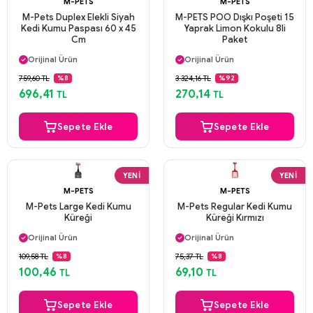
M-PETS
M-PETS
M-Pets Duplex Elekli Siyah
M-PETS POO Dışkı Poşeti 15
Kedi Kumu Paspası 60 x 45
Yaprak Limon Kokulu 8li
Cm
Paket
Aynı Gün Kargo
Aynı Gün Kargo
Orijinal Ürün
Orijinal Ürün
Güvenli Ödeme
Güvenli Ödeme
759,60 TL
3.324,16 TL
%8
%92
Aynı Gün Kargo
Aynı Gün Kargo
696,41
270,14
TL
TL
Sepete Ekle
Sepete Ekle
YENI
YENI
M-PETS
M-PETS
M-Pets Large Kedi Kumu
M-Pets Regular Kedi Kumu
Küreği
Küreği Kırmızı
Aynı Gün Kargo
Aynı Gün Kargo
Orijinal Ürün
Orijinal Ürün
Güvenli Ödeme
Güvenli Ödeme
109,58 TL
75,37 TL
%8
%8
Aynı Gün Kargo
Aynı Gün Kargo
100,46
69,10
TL
TL
Sepete Ekle
Sepete Ekle