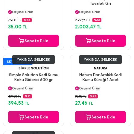
Tuvaleti Gri
Aynı Gün Kargo
Aynı Gün Kargo
Orijinal Ürün
Orijinal Ürün
Güvenli Ödeme
Güvenli Ödeme
75,00 TL
2.299,90 TL
%53
%13
Aynı Gün Kargo
Aynı Gün Kargo
35,00
2.003,47
TL
TL
Sepete Ekle
Sepete Ekle
YAKINDA GELECEK
YAKINDA GELECEK
SKT: 08.2030
SIMPLE SOLUTION
NATURA
Simple Solution Kedi Kumu
Natura Dar Aralıklı Kedi
Koku Giderici 600 gr
Kumu Küreği 1 Adet
Aynı Gün Kargo
Aynı Gün Kargo
Orijinal Ürün
Orijinal Ürün
Güvenli Ödeme
Güvenli Ödeme
499,00 TL
35,88 TL
%21
%23
Aynı Gün Kargo
Aynı Gün Kargo
394,53
27,46
TL
TL
Sepete Ekle
Sepete Ekle