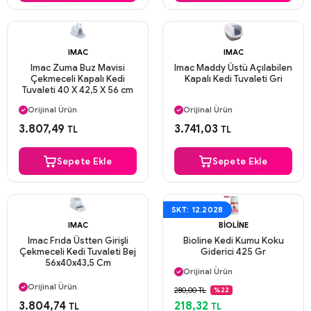
IMAC
IMAC
Imac Zuma Buz Mavisi
Imac Maddy Üstü Açılabilen
Çekmeceli Kapalı Kedi
Kapalı Kedi Tuvaleti Gri
Tuvaleti 40 X 42,5 X 56 cm
Aynı Gün Kargo
Aynı Gün Kargo
Orijinal Ürün
Orijinal Ürün
Güvenli Ödeme
Güvenli Ödeme
3.807,49
3.741,03
TL
TL
Aynı Gün Kargo
Aynı Gün Kargo
Sepete Ekle
Sepete Ekle
SKT: 12.2028
IMAC
BIOLINE
Imac Frıda Üstten Girişli
Bioline Kedi Kumu Koku
Çekmeceli Kedi Tuvaleti Bej
Giderici 425 Gr
Aynı Gün Kargo
56x40x43,5 Cm
Orijinal Ürün
Aynı Gün Kargo
Güvenli Ödeme
Orijinal Ürün
280,00 TL
%22
Aynı Gün Kargo
Güvenli Ödeme
3.804,74
218,32
TL
TL