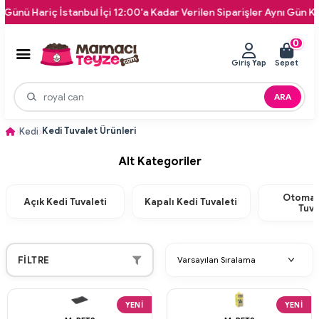
iç İstanbul İçi 12:00'a Kadar Verilen Siparişler Aynı Gün Kapınıza Te
0
Giriş Yap
Sepet
ARA
Kedi Tuvalet Ürünleri
Kedi
Alt Kategoriler
Otomat
Açık Kedi Tuvaleti
Kapalı Kedi Tuvaleti
Tuva
FILTRE
YENI
YENI