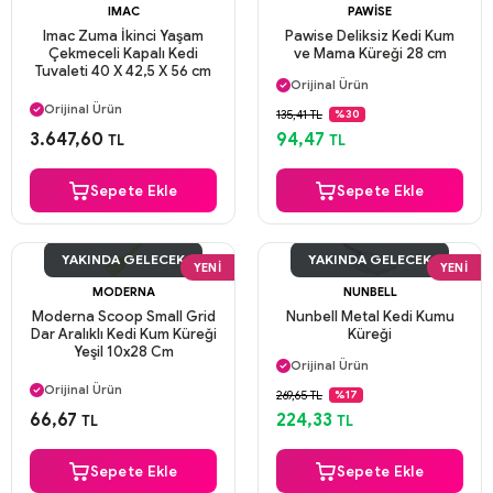
IMAC
PAWISE
Imac Zuma İkinci Yaşam
Pawise Deliksiz Kedi Kum
Çekmeceli Kapalı Kedi
ve Mama Küreği 28 cm
Aynı Gün Kargo
Tuvaleti 40 X 42,5 X 56 cm
Orijinal Ürün
Aynı Gün Kargo
Güvenli Ödeme
Orijinal Ürün
135,41 TL
%30
Aynı Gün Kargo
Güvenli Ödeme
3.647,60
94,47
TL
TL
Aynı Gün Kargo
Sepete Ekle
Sepete Ekle
YAKINDA GELECEK
YAKINDA GELECEK
YENI
YENI
MODERNA
NUNBELL
Moderna Scoop Small Grid
Nunbell Metal Kedi Kumu
Dar Aralıklı Kedi Kum Küreği
Küreği
Aynı Gün Kargo
Yeşil 10x28 Cm
Orijinal Ürün
Aynı Gün Kargo
Güvenli Ödeme
Orijinal Ürün
269,65 TL
%17
Aynı Gün Kargo
Güvenli Ödeme
66,67
224,33
TL
TL
Aynı Gün Kargo
Sepete Ekle
Sepete Ekle