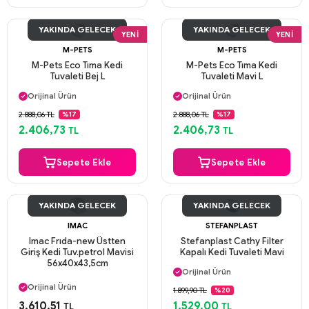
YAKINDA GELECEK
YAKINDA GELECEK
YENI
YENI
M-PETS
M-PETS
M-Pets Eco Tıma Kedi
M-Pets Eco Tıma Kedi
Tuvaleti Bej L
Tuvaleti Mavi L
Aynı Gün Kargo
Aynı Gün Kargo
Orijinal Ürün
Orijinal Ürün
Güvenli Ödeme
Güvenli Ödeme
2.888,06 TL
2.888,06 TL
%17
%17
Aynı Gün Kargo
Aynı Gün Kargo
2.406,73
2.406,73
TL
TL
Sepete Ekle
Sepete Ekle
YAKINDA GELECEK
YAKINDA GELECEK
IMAC
STEFANPLAST
Imac Frıda-new Üstten
Stefanplast Cathy Filter
Giriş Kedi Tuv.petrol Mavisi
Kapalı Kedi Tuvaleti Mavi
Aynı Gün Kargo
56x40x43,5cm
Orijinal Ürün
Aynı Gün Kargo
Güvenli Ödeme
Orijinal Ürün
1.899,90 TL
%20
Aynı Gün Kargo
Güvenli Ödeme
3.610,51
1.529,00
TL
TL