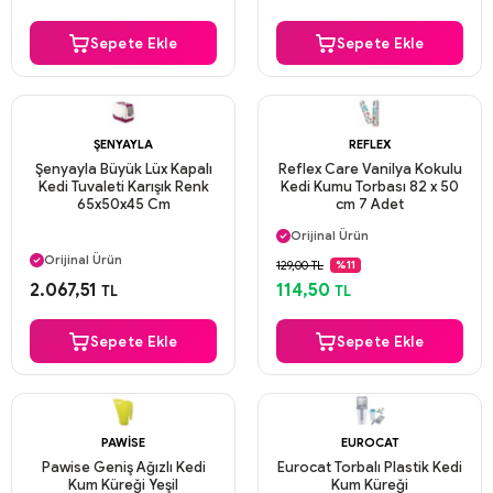
Aynı Gün Kargo
Sepete Ekle
Sepete Ekle
ŞENYAYLA
REFLEX
Şenyayla Büyük Lüx Kapalı
Reflex Care Vanilya Kokulu
Kedi Tuvaleti Karışık Renk
Kedi Kumu Torbası 82 x 50
65x50x45 Cm
cm 7 Adet
Aynı Gün Kargo
Orijinal Ürün
Aynı Gün Kargo
Güvenli Ödeme
Orijinal Ürün
129,00 TL
%11
Aynı Gün Kargo
Güvenli Ödeme
2.067,51
114,50
TL
TL
Aynı Gün Kargo
Sepete Ekle
Sepete Ekle
PAWISE
EUROCAT
Pawise Geniş Ağızlı Kedi
Eurocat Torbalı Plastik Kedi
Kum Küreği Yeşil
Kum Küreği