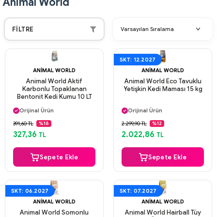
Animal World
FILTRE
SKT: 12.2027
ANIMAL WORLD
ANIMAL WORLD
Animal World Aktif
Animal World Eco Tavuklu
Karbonlu Topaklanan
Yetişkin Kedi Maması 15 kg
Bentonit Kedi Kumu 10 LT
Aynı Gün Kargo
Aynı Gün Kargo
Orijinal Ürün
Orijinal Ürün
Güvenli Ödeme
Güvenli Ödeme
391,60 TL
2.299,90 TL
%16
%12
Aynı Gün Kargo
Aynı Gün Kargo
327,36
2.022,86
TL
TL
Sepete Ekle
Sepete Ekle
SKT: 06.2027
SKT: 07.2027
ANIMAL WORLD
ANIMAL WORLD
Animal World Somonlu
Animal World Hairball Tüy