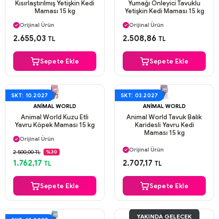
Kısırlaştırılmış Yetişkin Kedi
Yumağı Önleyici Tavuklu
Maması 15 kg
Yetişkin Kedi Maması 15 kg
Aynı Gün Kargo
Aynı Gün Kargo
Orijinal Ürün
Orijinal Ürün
Güvenli Ödeme
Güvenli Ödeme
2.655,03
2.508,86
TL
TL
Aynı Gün Kargo
Aynı Gün Kargo
Sepete Ekle
Sepete Ekle
SKT: 10.2027
SKT: 03.2027
ANIMAL WORLD
ANIMAL WORLD
Animal World Kuzu Etli
Animal World Tavuk Balık
Yavru Köpek Maması 15 kg
Karidesli Yavru Kedi
Aynı Gün Kargo
Maması 15 kg
Orijinal Ürün
Aynı Gün Kargo
Güvenli Ödeme
Orijinal Ürün
2.500,00 TL
%30
Aynı Gün Kargo
Güvenli Ödeme
1.762,17
2.707,17
TL
TL
Aynı Gün Kargo
Sepete Ekle
Sepete Ekle
YAKINDA GELECEK