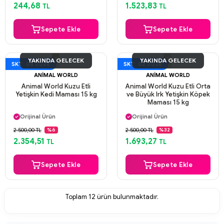
Aynı Gün Kargo
Aynı Gün Kargo
244,68
1.523,83
TL
TL
Sepete Ekle
Sepete Ekle
YAKINDA GELECEK
YAKINDA GELECEK
SKT: 08.2026
SKT: 02.2028
ANIMAL WORLD
ANIMAL WORLD
Animal World Kuzu Etli
Animal World Kuzu Etli Orta
Yetişkin Kedi Maması 15 kg
ve Büyük Irk Yetişkin Köpek
Maması 15 kg
Aynı Gün Kargo
Aynı Gün Kargo
Orijinal Ürün
Orijinal Ürün
Güvenli Ödeme
Güvenli Ödeme
2.500,00 TL
2.500,00 TL
%6
%32
Aynı Gün Kargo
Aynı Gün Kargo
2.354,51
1.693,27
TL
TL
Sepete Ekle
Sepete Ekle
Toplam
12
ürün bulunmaktadır.