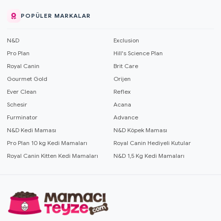
POPÜLER MARKALAR
N&D
Exclusion
Pro Plan
Hill's Science Plan
Royal Canin
Brit Care
Gourmet Gold
Orijen
Ever Clean
Reflex
Schesir
Acana
Furminator
Advance
N&D Kedi Maması
N&D Köpek Maması
Pro Plan 10 kg Kedi Mamaları
Royal Canin Hediyeli Kutular
Royal Canin Kitten Kedi Mamaları
N&D 1,5 Kg Kedi Mamaları