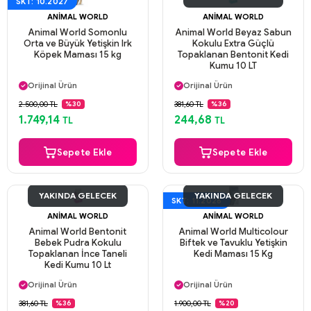
SKT: 10.2027
ANIMAL WORLD
ANIMAL WORLD
Animal World Somonlu
Animal World Beyaz Sabun
Orta ve Büyük Yetişkin Irk
Kokulu Extra Güçlü
Köpek Maması 15 kg
Topaklanan Bentonit Kedi
Kumu 10 LT
Aynı Gün Kargo
Aynı Gün Kargo
Orijinal Ürün
Orijinal Ürün
Güvenli Ödeme
Güvenli Ödeme
2.500,00 TL
381,60 TL
%30
%36
Aynı Gün Kargo
Aynı Gün Kargo
1.749,14
244,68
TL
TL
Sepete Ekle
Sepete Ekle
YAKINDA GELECEK
YAKINDA GELECEK
SKT: 11.2026
ANIMAL WORLD
ANIMAL WORLD
Animal World Bentonit
Animal World Multicolour
Bebek Pudra Kokulu
Biftek ve Tavuklu Yetişkin
Topaklanan İnce Taneli
Kedi Maması 15 Kg
Kedi Kumu 10 Lt
Aynı Gün Kargo
Aynı Gün Kargo
Orijinal Ürün
Orijinal Ürün
Güvenli Ödeme
Güvenli Ödeme
381,60 TL
1.900,00 TL
%36
%20