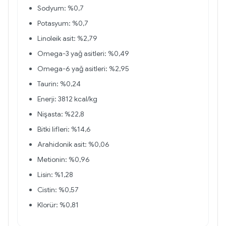
Sodyum: %0,7
Potasyum: %0,7
Linoleik asit: %2,79
Omega-3 yağ asitleri: %0,49
Omega-6 yağ asitleri: %2,95
Taurin: %0,24
Enerji: 3812 kcal/kg
Nişasta: %22,8
Bitki lifleri: %14,6
Arahidonik asit: %0,06
Metionin: %0,96
Lisin: %1,28
Cistin: %0,57
Klorür: %0,81