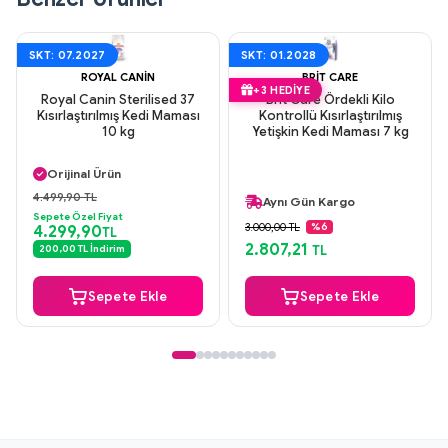
SKT: 07.2027
SKT: 01.2028
ROYAL CANIN
BRIT CARE
+3 HEDIYE
Royal Canin Sterilised 37
Brit Care Ördekli Kilo
Kısırlaştırılmış Kedi Maması
Kontrollü Kısırlaştırılmış
10 kg
Yetişkin Kedi Maması 7 kg
Aynı Gün Kargo
Orijinal Ürün
+3 Hediye Ürün
Güvenli Ödeme
4.499,90 TL
Aynı Gün Kargo
Aynı Gün Kargo
Sepete Özel Fiyat
Orijinal Ürün
3.000,00 TL
%6
4.299,90
TL
Güvenli Ödeme
2.807,21
200,00 TL İndirim
TL
+3 Hediye Ürün
Sepete Ekle
Sepete Ekle