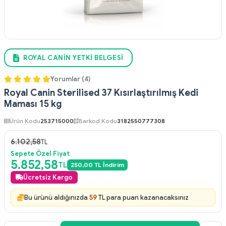
ROYAL CANIN YETKI BELGESI
Yorumlar (4)
Royal Canin Sterilised 37 Kısırlaştırılmış Kedi
Maması 15 kg
Ürün Kodu
253715000
Barkod Kodu
3182550777308
6.102,58
TL
Sepete Özel Fiyat
5.852,58
TL
250,00 TL İndirim
Ücretsiz Kargo
Bu ürünü aldığınızda
59
TL para puan kazanacaksınız