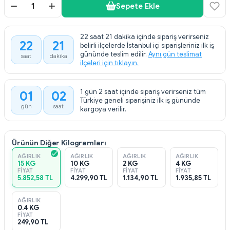
Sepete Ekle
22 saat 21 dakika içinde sipariş verirseniz
22
21
belirli ilçelerde İstanbul içi siparişleriniz ilk iş
:
gününde teslim edilir.
Aynı gün teslimat
saat
dakika
ilçeleri için tıklayın.
1 gün 2 saat içinde sipariş verirseniz tüm
01
02
:
Türkiye geneli siparişiniz ilk iş gününde
gün
saat
kargoya verilir.
Ürünün Diğer Kilogramları
AĞIRLIK
AĞIRLIK
AĞIRLIK
AĞIRLIK
15 KG
10 KG
2 KG
4 KG
FIYAT
FIYAT
FIYAT
FIYAT
5.852,58 TL
4.299,90 TL
1.134,90 TL
1.935,85 TL
AĞIRLIK
0.4 KG
FIYAT
249,90 TL