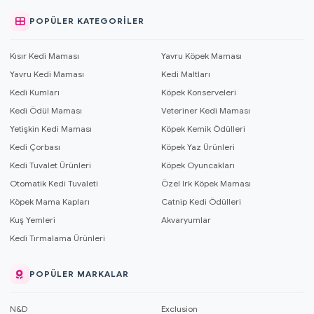
POPÜLER KATEGORILER
Kısır Kedi Maması
Yavru Köpek Maması
Yavru Kedi Maması
Kedi Maltları
Kedi Kumları
Köpek Konserveleri
Kedi Ödül Maması
Veteriner Kedi Maması
Yetişkin Kedi Maması
Köpek Kemik Ödülleri
Kedi Çorbası
Köpek Yaz Ürünleri
Kedi Tuvalet Ürünleri
Köpek Oyuncakları
Otomatik Kedi Tuvaleti
Özel Irk Köpek Maması
Köpek Mama Kapları
Catnip Kedi Ödülleri
Kuş Yemleri
Akvaryumlar
Kedi Tırmalama Ürünleri
POPÜLER MARKALAR
N&D
Exclusion