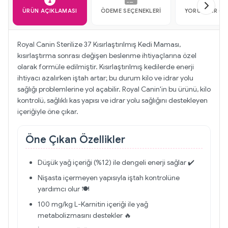
ÜRÜN AÇIKLAMASI
ÖDEME SEÇENEKLERI
YORUMLAR (4)
Royal Canin Sterilize 37 Kısırlaştırılmış Kedi Maması,
kısırlaştırma sonrası değişen beslenme ihtiyaçlarına özel
olarak formüle edilmiştir. Kısırlaştırılmış kedilerde enerji
ihtiyacı azalırken iştah artar; bu durum kilo ve idrar yolu
sağlığı problemlerine yol açabilir. Royal Canin'in bu ürünü, kilo
kontrolü, sağlıklı kas yapısı ve idrar yolu sağlığını destekleyen
içeriğiyle öne çıkar.
Öne Çıkan Özellikler
Düşük yağ içeriği (%12) ile dengeli enerji sağlar ✔️
Nişasta içermeyen yapısıyla iştah kontrolüne
yardımcı olur 🍽️
100 mg/kg L-Karnitin içeriği ile yağ
metabolizmasını destekler 🔥