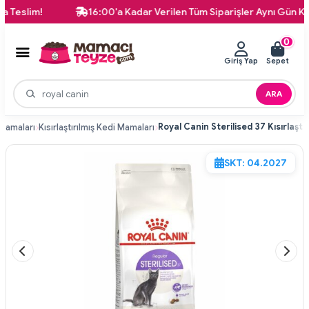
m!
16:00'a Kadar Verilen Tüm Siparişler Aynı Gün Kargoda!
0
Giriş Yap
Sepet
ARA
Mamaları
Kısırlaştırılmış Kedi Mamaları
SKT: 04.2027