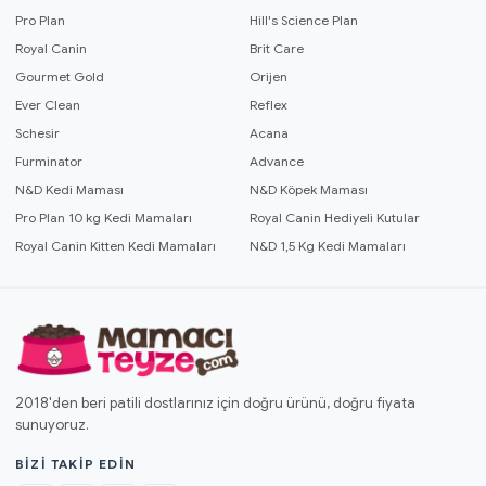
Pro Plan
Hill's Science Plan
Royal Canin
Brit Care
Gourmet Gold
Orijen
Ever Clean
Reflex
Schesir
Acana
Furminator
Advance
N&D Kedi Maması
N&D Köpek Maması
Pro Plan 10 kg Kedi Mamaları
Royal Canin Hediyeli Kutular
Royal Canin Kitten Kedi Mamaları
N&D 1,5 Kg Kedi Mamaları
2018'den beri patili dostlarınız için doğru ürünü, doğru fiyata
sunuyoruz.
BIZI TAKIP EDIN