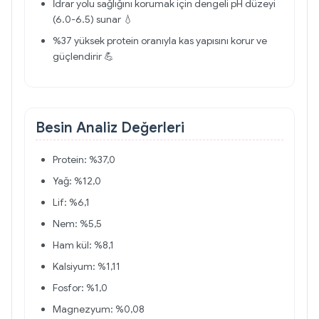
İdrar yolu sağlığını korumak için dengeli pH düzeyi
(6.0-6.5) sunar 💧
%37 yüksek protein oranıyla kas yapısını korur ve
güçlendirir 💪
Besin Analiz Değerleri
Protein: %37,0
Yağ: %12,0
Lif: %6,1
Nem: %5,5
Ham kül: %8,1
Kalsiyum: %1,11
Fosfor: %1,0
Magnezyum: %0,08