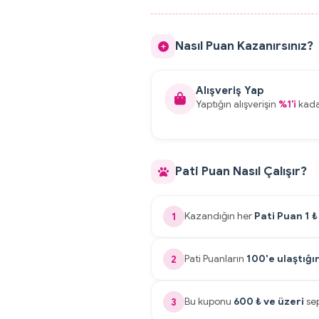
Nasıl Puan Kazanırsınız?
Alışveriş Yap
Yaptığın alışverişin
%1'i
kad
Pati Puan Nasıl Çalışır?
Kazandığın her
Pati Puan 1 ₺
1
Pati Puanların
100'e ulaştığ
2
Bu kuponu
600 ₺ ve üzeri
sep
3