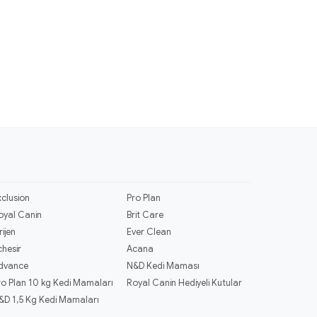
xclusion
Pro Plan
oyal Canin
Brit Care
rijen
Ever Clean
chesir
Acana
dvance
N&D Kedi Maması
ro Plan 10 kg Kedi Mamaları
Royal Canin Hediyeli Kutular
&D 1,5 Kg Kedi Mamaları