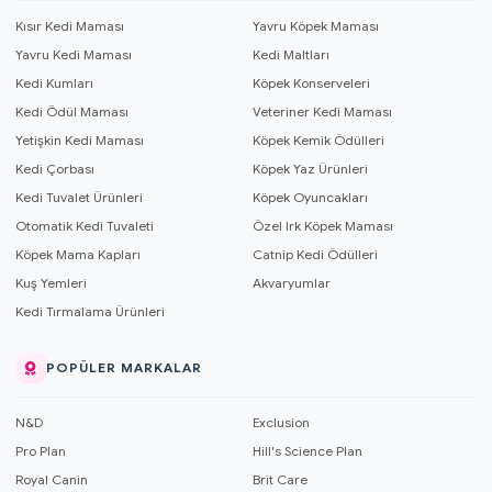
Kısır Kedi Maması
Yavru Köpek Maması
Yavru Kedi Maması
Kedi Maltları
Kedi Kumları
Köpek Konserveleri
Kedi Ödül Maması
Veteriner Kedi Maması
Yetişkin Kedi Maması
Köpek Kemik Ödülleri
Kedi Çorbası
Köpek Yaz Ürünleri
Kedi Tuvalet Ürünleri
Köpek Oyuncakları
Otomatik Kedi Tuvaleti
Özel Irk Köpek Maması
Köpek Mama Kapları
Catnip Kedi Ödülleri
Kuş Yemleri
Akvaryumlar
Kedi Tırmalama Ürünleri
POPÜLER MARKALAR
N&D
Exclusion
Pro Plan
Hill's Science Plan
Royal Canin
Brit Care