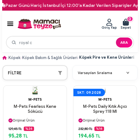
Pazar Günü Hariç İstanbul İçi 12:00'a Kadar Verilen Siparişler Aynı G
0
Giriş Yap
Sepet
ARA
Köpek Pire ve Kene Ürünleri
Köpek
Köpek Bakım & Sağlık Ürünleri
FILTRE
SKT: 09.2028
M-PETS
M-PETS
M-Pets Fearless Kene
M-Pets Daily Kıtık Açıcı
Sökücü
Sprey 118 Ml
Aynı Gün Kargo
Aynı Gün Kargo
Orijinal Ürün
Orijinal Ürün
Güvenli Ödeme
Güvenli Ödeme
129,45 TL
232,80 TL
%26
%16
Aynı Gün Kargo
Aynı Gün Kargo
95,28
194,65
TL
TL