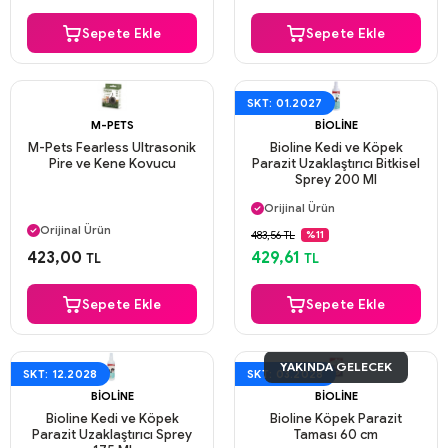
Sepete Ekle
Sepete Ekle
SKT: 01.2027
M-PETS
BIOLINE
M-Pets Fearless Ultrasonik
Bioline Kedi ve Köpek
Pire ve Kene Kovucu
Parazit Uzaklaştırıcı Bitkisel
Sprey 200 Ml
Aynı Gün Kargo
Orijinal Ürün
Aynı Gün Kargo
Güvenli Ödeme
Orijinal Ürün
483,56 TL
%11
Aynı Gün Kargo
Güvenli Ödeme
423,00
429,61
TL
TL
Aynı Gün Kargo
Sepete Ekle
Sepete Ekle
YAKINDA GELECEK
SKT: 12.2028
SKT: 03.2028
BIOLINE
BIOLINE
Bioline Kedi ve Köpek
Bioline Köpek Parazit
Parazit Uzaklaştırıcı Sprey
Taması 60 cm