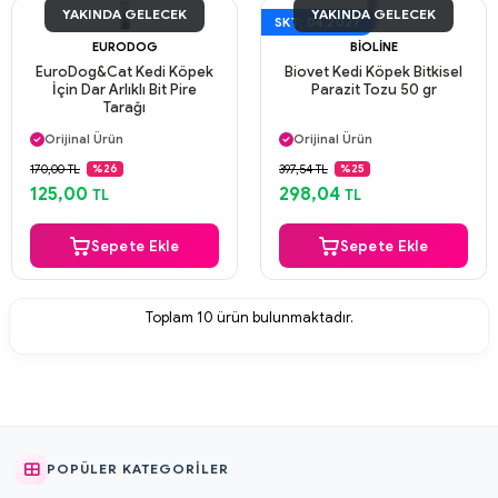
YAKINDA GELECEK
YAKINDA GELECEK
SKT: 04.2027
EURODOG
BIOLINE
EuroDog&Cat Kedi Köpek
Biovet Kedi Köpek Bitkisel
İçin Dar Arlıklı Bit Pire
Parazit Tozu 50 gr
Tarağı
Aynı Gün Kargo
Aynı Gün Kargo
Orijinal Ürün
Orijinal Ürün
Güvenli Ödeme
Güvenli Ödeme
170,00 TL
397,54 TL
%26
%25
Aynı Gün Kargo
Aynı Gün Kargo
125,00
298,04
TL
TL
Sepete Ekle
Sepete Ekle
Toplam
10
ürün bulunmaktadır.
POPÜLER KATEGORILER