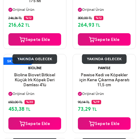
175 Ml
Aynı Gün Kargo
Aynı Gün Kargo
Orijinal Ürün
Orijinal Ürün
Güvenli Ödeme
Güvenli Ödeme
246,36 TL
300,00 TL
%12
%12
Aynı Gün Kargo
Aynı Gün Kargo
216,62
264,93
TL
TL
Sepete Ekle
Sepete Ekle
YAKINDA GELECEK
YAKINDA GELECEK
SKT: 11.2026
BIOLINE
PAWISE
Bioline Biovet Bitkisel
Pawise Kedi ve Köpekler
Küçük Irk Köpek Deri
için Kene Çıkarma Aparatı
Damlası 4'lü
11,5 cm
Aynı Gün Kargo
Aynı Gün Kargo
Orijinal Ürün
Orijinal Ürün
Güvenli Ödeme
Güvenli Ödeme
650,00 TL
90,14 TL
%30
%19
Aynı Gün Kargo
Aynı Gün Kargo
453,38
73,29
TL
TL
Sepete Ekle
Sepete Ekle