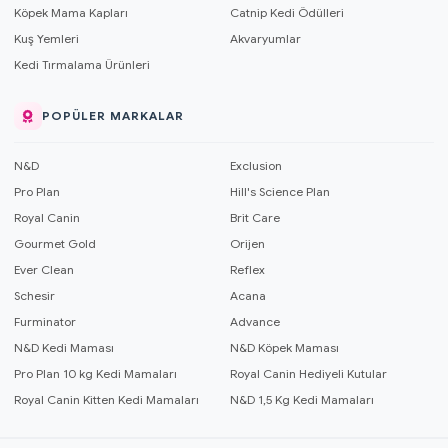
Köpek Mama Kapları
Catnip Kedi Ödülleri
Kuş Yemleri
Akvaryumlar
Kedi Tırmalama Ürünleri
POPÜLER MARKALAR
N&D
Exclusion
Pro Plan
Hill's Science Plan
Royal Canin
Brit Care
Gourmet Gold
Orijen
Ever Clean
Reflex
Schesir
Acana
Furminator
Advance
N&D Kedi Maması
N&D Köpek Maması
Pro Plan 10 kg Kedi Mamaları
Royal Canin Hediyeli Kutular
Royal Canin Kitten Kedi Mamaları
N&D 1,5 Kg Kedi Mamaları