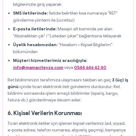
bilgilerinizle giriş yaparak
SMS iletilerinde:
İletide belirtilen kısa numaraya "RET"
gönderme yöntemi ile (ücretsiz)
E-posta iletilerinde:
Mesajın alt kısmında yer alan
"Abonelikten çık" / "Listeden çıkar" bağlantısına tıklayarak
Üyelik hesabınızdan:
"Hesabım > Kişisel Bilgilerim"
bölümünden
Müşteri hizmetlerimiz aracılığıyla:
info@mamaciteyze.com
veya
0544 646 42 40
Ret bildiriminizin tarafımıza ulaşmasını takiben en geç
3 (üç) iş
günü
içinde ticari elektronik ileti gönderimi durdurulur. Ret
bildirimi sonrasında işlem amaçlı bildirimler (sipariş, kargo,
fatura vb.) gönderilmeye devam eder.
6. Kişisel Verilerin Korunması
Ticari elektronik iletiler için işlenen kişisel verileriniz (ad, soyad,
e-posta adresi, telefon numarası, alışveriş geçmişi, kampanya