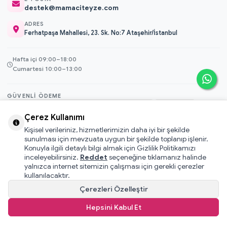
destek@mamaciteyze.com
ADRES
Ferhatpaşa Mahallesi, 23. Sk. No:7 Ataşehir/İstanbul
Hafta içi 09:00–18:00
Cumartesi 10:00–13:00
GÜVENLI ÖDEME
3D Secure
Çerez Kullanımı
256-bit SSL
Kişisel verileriniz, hizmetlerimizin daha iyi bir şekilde
sunulması için mevzuata uygun bir şekilde toplanıp işlenir.
Konuyla ilgili detaylı bilgi almak için Gizlilik Politikamızı
© 2026 Mamacı Teyze · Nurşen ve ekibi ile birlikte
ile hazırlandı.
inceleyebilirsiniz.
Reddet
seçeneğine tıklamanız halinde
Mesafeli Satış Sözleşmesi
yalnızca internet sitemizin çalışması için gerekli çerezler
Pati Puan Kazanma Koşulları
kullanılacaktır.
Gizlilik ve Çerez Politikası
Çerezleri Özelleştir
KVKK Aydınlatma Metni
Hepsini Kabul Et
Kullanıcı Sözleşmesi