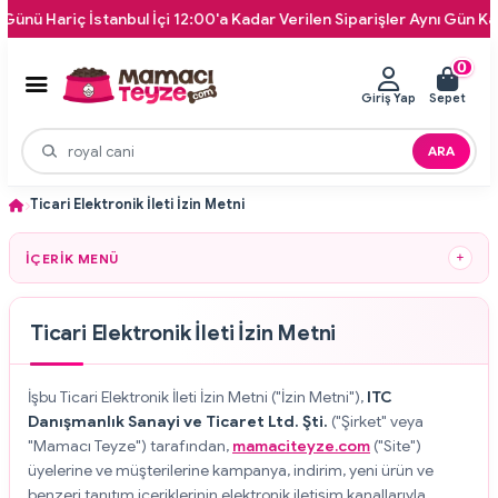
riç İstanbul İçi 12:00'a Kadar Verilen Siparişler Aynı Gün Kapınıza 
0
Giriş Yap
Sepet
ARA
Ticari Elektronik İleti İzin Metni
İÇERIK MENÜ
Ticari Elektronik İleti İzin Metni
İşbu Ticari Elektronik İleti İzin Metni ("İzin Metni"),
ITC
Danışmanlık Sanayi ve Ticaret Ltd. Şti.
("Şirket" veya
"Mamacı Teyze") tarafından,
mamaciteyze.com
("Site")
üyelerine ve müşterilerine kampanya, indirim, yeni ürün ve
benzeri tanıtım içeriklerinin elektronik iletişim kanallarıyla