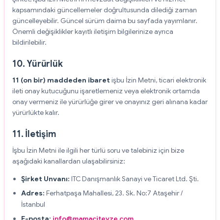
kapsamındaki güncellemeler doğrultusunda dilediği zaman
güncelleyebilir. Güncel sürüm daima bu sayfada yayımlanır.
Önemli değişiklikler kayıtlı iletişim bilgilerinize ayrıca
bildirilebilir.
10. Yürürlük
11 (on bir) maddeden ibaret
işbu İzin Metni, ticari elektronik
ileti onay kutucuğunu işaretlemeniz veya elektronik ortamda
onay vermeniz ile yürürlüğe girer ve onayınız geri alınana kadar
yürürlükte kalır.
11. İletişim
İşbu İzin Metni ile ilgili her türlü soru ve talebiniz için bize
aşağıdaki kanallardan ulaşabilirsiniz:
Şirket Unvanı:
ITC Danışmanlık Sanayi ve Ticaret Ltd. Şti.
Adres:
Ferhatpaşa Mahallesi, 23. Sk. No:7 Ataşehir /
İstanbul
E-posta:
info@mamaciteyze.com