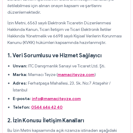
iletilebilmesi için alınan onayın kapsam ve şartlarını
düzenlemektedir.
İzin Metni, 6563 sayılı Elektronik Ticaretin Düzenlenmesi
Hakkında Kanun, Ticari İletişim ve Ticari Elektronik İletiler
Hakkında Yönetmelik ve 6698 sayılı Kişisel Verilerin Korunması
Kanunu (KVKK) hükümleri kapsamında hazırlanmıştır.
1. Veri Sorumlusu ve Hizmet Sağlayıcı
Unvan:
ITC Danışmanlık Sanayi ve Ticaret Ltd. Şti.
Marka:
Mamacı Teyze (
mamaciteyze.com
)
Adres:
Ferhatpaşa Mahallesi, 23. Sk. No:7 Ataşehir /
İstanbul
E-posta:
info@mamaciteyze.com
Telefon:
0544 646 42 40
2. İzin Konusu İletişim Kanalları
Bu İzin Metni kapsamında açık rızanıza istinaden aşağıdaki