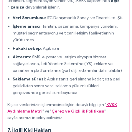
tercihleri, segmentasyon verileri vb.), KVKK kapsamında
açık
rızanıza
dayanılarak işlenir.
Veri Sorumlusu:
ITC Danışmanlık Sanayi ve Ticaret Ltd. Şti.
İşleme amacı:
Tanıtım, pazarlama, kampanya yönetimi,
müşteri segmentasyonu ve ticari iletişim faaliyetlerinin
yürütülmesi
Hukuki sebep:
Açık rıza
Aktarım:
SMS, e-posta ve iletişim altyapısı hizmet
sağlayıcılarına, İleti Yönetim Sistemi'ne (İYS), reklam ve
pazarlama platformlarına (yurt dışı aktarımlar dahil olabilir)
Saklama süresi:
Açık rızanız geri alınana kadar; rıza geri
çekildikten sonra yasal saklama yükümlülükleri
çerçevesinde gerekli süre boyunca
Kişisel verilerinizin işlenmesine ilişkin detaylı bilgi için "
KVKK
Aydınlatma Metni
" ve "
Çerez ve Gizlilik Politikası
"
sayfalarımızı inceleyebilirsiniz.
7. İlgili Kişi Hakları