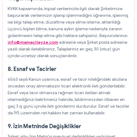
KVKK kapsamında, kişisel verilerinizle ilgili olarak Şirketimize
başvurarak verilerinizin işlenip işlenmediğini öğrenme, işlenmiş
ise bilgi talep etme, düzeltme veya silme isteme, aktarıldığı
üçüncü kişileri bilme, kanuna aykırı işleme nedeniyle zararın
giderilmesini talep etme gibi haklara sahipsiniz. Başvurularınızı
info@mamaciteyze.com
adresine veya Şirket posta adresine
yazılı olarak iletebilirsiniz. Talepleriniz en geç 30 (otuz) gün
içinde ücretsiz olarak sonuçlandırılır.
8. Esnaf ve Tacirler
6563 sayılı Kanun uyarınca, esnaf ve tacir niteliğindeki alıcılara
önceden onay alınmaksızın ticari elektronik ileti gönderilebilir.
Esnaf veya tacir olmanıza rağmen ticari iletileri almak
istemediğinizi belirtmeniz halinde, bildiriminizden itibaren en
geç 3 iş günü içinde ileti gönderimi durdurulur. Esnaf ve tacirler
de İYS üzerinden ret hakkını her zaman kullanabilir.
9. İzin Metninde Değişiklikler
Şirket, işbu İzin Metni'ni mevzuat değişiklikleri ve hizmet