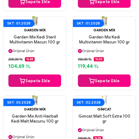
Sepete Ekle
Sepete Ekle
SKT: 01.2028
SKT: 01.2028
GARDEN MIX
GARDEN MIX
Garden Mix Kedi Steril
Garden Mix Kedi
Multivitamin Macun 100 gr
Multivitamin Macun 100 gr
Aynı Gün Kargo
Aynı Gün Kargo
Orijinal Ürün
Orijinal Ürün
Güvenli Ödeme
Güvenli Ödeme
200,00 TL
150,00 TL
%48
%20
Aynı Gün Kargo
Aynı Gün Kargo
104,69
119,44
TL
TL
Sepete Ekle
Sepete Ekle
SKT: 03.2028
SKT: 02.2028
GARDEN MIX
GIMCAT
Garden Mix Anti Hairball
Gimcat Malt Soft Extra 100
Kedi Malt Macunu 100 gr
gr
Aynı Gün Kargo
Orijinal Ürün
Aynı Gün Kargo
Güvenli Ödeme
Orijinal Ürün
799,90 TL
%19