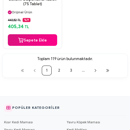
(75 Tablet)
Aynı Gün Kargo
Orijinal Ürün
Güvenli Ödeme
443,82 TL
%9
Aynı Gün Kargo
405,34
TL
Sepete Ekle
Toplam
119
ürün bulunmaktadır.
1
2
3
…
POPÜLER KATEGORILER
Kısır Kedi Maması
Yavru Köpek Maması
Yavru Kedi Maması
Kedi Maltları