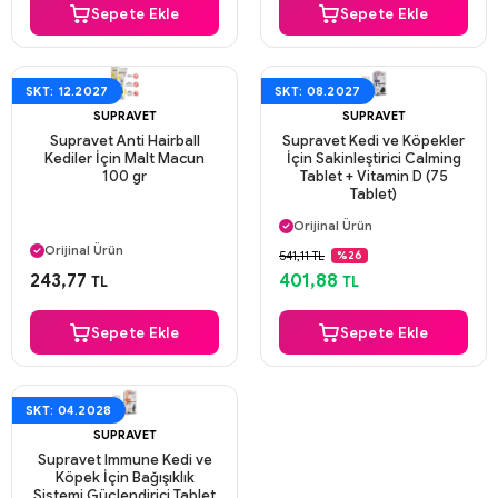
Sepete Ekle
Sepete Ekle
SKT: 12.2027
SKT: 08.2027
SUPRAVET
SUPRAVET
Supravet Anti Hairball
Supravet Kedi ve Köpekler
Kediler İçin Malt Macun
İçin Sakinleştirici Calming
100 gr
Tablet + Vitamin D (75
Tablet)
Aynı Gün Kargo
Orijinal Ürün
Aynı Gün Kargo
Güvenli Ödeme
Orijinal Ürün
541,11 TL
%26
Aynı Gün Kargo
Güvenli Ödeme
243,77
401,88
TL
TL
Aynı Gün Kargo
Sepete Ekle
Sepete Ekle
SKT: 04.2028
SUPRAVET
Supravet Immune Kedi ve
Köpek İçin Bağışıklık
Sistemi Güçlendirici Tablet