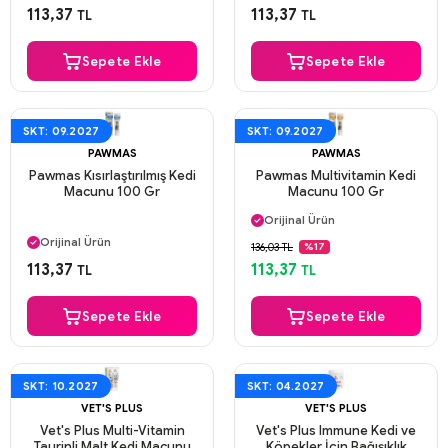
Güvenli Ödeme
Güvenli Ödeme
113,37
113,37
TL
TL
Aynı Gün Kargo
Aynı Gün Kargo
Sepete Ekle
Sepete Ekle
SKT: 09.2027
SKT: 09.2027
PAWMAS
PAWMAS
Pawmas Kısırlaştırılmış Kedi
Pawmas Multivitamin Kedi
Macunu 100 Gr
Macunu 100 Gr
Aynı Gün Kargo
Orijinal Ürün
Aynı Gün Kargo
Güvenli Ödeme
Orijinal Ürün
136,03 TL
%17
Aynı Gün Kargo
Güvenli Ödeme
113,37
113,37
TL
TL
Aynı Gün Kargo
Sepete Ekle
Sepete Ekle
SKT: 10.2027
SKT: 04.2027
VET'S PLUS
VET'S PLUS
Vet's Plus Multi-Vitamin
Vet's Plus Immune Kedi ve
Taurinli Malt Kedi Macunu
Köpekler İçin Bağışıklık