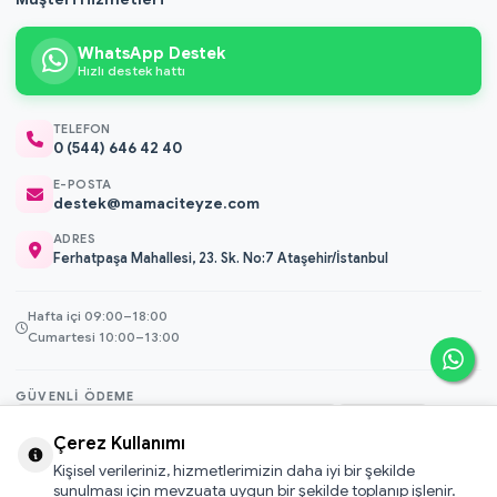
WhatsApp Destek
Hızlı destek hattı
TELEFON
0 (544) 646 42 40
E-POSTA
destek@mamaciteyze.com
ADRES
Ferhatpaşa Mahallesi, 23. Sk. No:7 Ataşehir/İstanbul
Hafta içi 09:00–18:00
Cumartesi 10:00–13:00
GÜVENLI ÖDEME
3D Secure
Çerez Kullanımı
256-bit SSL
Kişisel verileriniz, hizmetlerimizin daha iyi bir şekilde
sunulması için mevzuata uygun bir şekilde toplanıp işlenir.