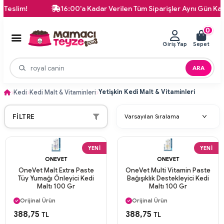
16:00'a Kadar Verilen Tüm Siparişler Aynı Gün Kargoda!
0
Giriş Yap
Sepet
ARA
Yetişkin Kedi Malt & Vitaminleri
Kedi
Kedi Malt & Vitaminleri
FILTRE
YENI
YENI
ONEVET
ONEVET
OneVet Malt Extra Paste
OneVet Multi Vitamin Paste
Tüy Yumağı Önleyici Kedi
Bağışıklık Destekleyici Kedi
Maltı 100 Gr
Maltı 100 Gr
Aynı Gün Kargo
Aynı Gün Kargo
Orijinal Ürün
Orijinal Ürün
Güvenli Ödeme
Güvenli Ödeme
388,75
388,75
TL
TL
Aynı Gün Kargo
Aynı Gün Kargo