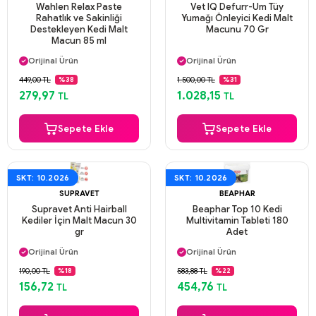
Wahlen Relax Paste
Vet IQ Defurr-Um Tüy
Rahatlık ve Sakinliği
Yumağı Önleyici Kedi Malt
Destekleyen Kedi Malt
Macunu 70 Gr
Macun 85 ml
Aynı Gün Kargo
Aynı Gün Kargo
Orijinal Ürün
Orijinal Ürün
Güvenli Ödeme
Güvenli Ödeme
449,00 TL
1.500,00 TL
%38
%31
Aynı Gün Kargo
Aynı Gün Kargo
279,97
1.028,15
TL
TL
Sepete Ekle
Sepete Ekle
SKT: 10.2026
SKT: 10.2026
SUPRAVET
BEAPHAR
Supravet Anti Hairball
Beaphar Top 10 Kedi
Kediler İçin Malt Macun 30
Multivitamin Tableti 180
gr
Adet
Aynı Gün Kargo
Aynı Gün Kargo
Orijinal Ürün
Orijinal Ürün
Güvenli Ödeme
Güvenli Ödeme
190,00 TL
583,88 TL
%18
%22
Aynı Gün Kargo
Aynı Gün Kargo
156,72
454,76
TL
TL