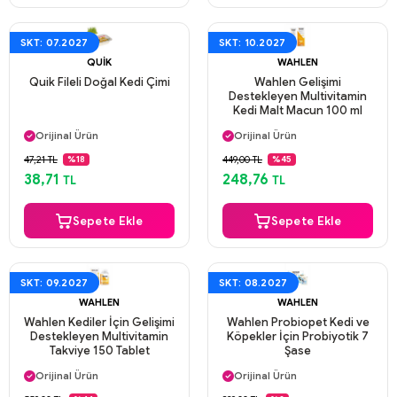
SKT: 07.2027
SKT: 10.2027
QUIK
WAHLEN
Quik Fileli Doğal Kedi Çimi
Wahlen Gelişimi
Destekleyen Multivitamin
Kedi Malt Macun 100 ml
Aynı Gün Kargo
Aynı Gün Kargo
Orijinal Ürün
Orijinal Ürün
Güvenli Ödeme
Güvenli Ödeme
47,21 TL
449,00 TL
%18
%45
Aynı Gün Kargo
Aynı Gün Kargo
38,71
248,76
TL
TL
Sepete Ekle
Sepete Ekle
SKT: 09.2027
SKT: 08.2027
WAHLEN
WAHLEN
Wahlen Kediler İçin Gelişimi
Wahlen Probiopet Kedi ve
Destekleyen Multivitamin
Köpekler İçin Probiyotik 7
Takviye 150 Tablet
Şase
Aynı Gün Kargo
Aynı Gün Kargo
Orijinal Ürün
Orijinal Ürün
Güvenli Ödeme
Güvenli Ödeme