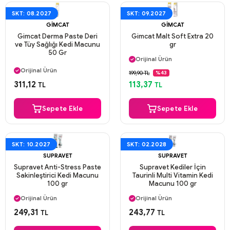
SKT: 08.2027
SKT: 09.2027
GIMCAT
GIMCAT
Gimcat Derma Paste Deri
Gimcat Malt Soft Extra 20
ve Tüy Sağlığı Kedi Macunu
gr
Aynı Gün Kargo
50 Gr
Orijinal Ürün
Aynı Gün Kargo
Güvenli Ödeme
Orijinal Ürün
199,90 TL
%43
Aynı Gün Kargo
Güvenli Ödeme
311,12
113,37
TL
TL
Aynı Gün Kargo
Sepete Ekle
Sepete Ekle
SKT: 10.2027
SKT: 02.2028
SUPRAVET
SUPRAVET
Supravet Anti-Stress Paste
Supravet Kediler İçin
Sakinleştirici Kedi Macunu
Taurinli Multi Vitamin Kedi
100 gr
Macunu 100 gr
Aynı Gün Kargo
Aynı Gün Kargo
Orijinal Ürün
Orijinal Ürün
Güvenli Ödeme
Güvenli Ödeme
249,31
243,77
TL
TL
Aynı Gün Kargo
Aynı Gün Kargo