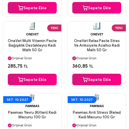
Sepete Ekle
Sepete Ekle
YENI
YENI
ONEVET
ONEVET
OneVet Multi Vitamin Paste
OneVet Relax Paste Stres
Bağışıklık Destekleyici Kedi
Ve Anksiyete Azaltıcı Kedi
Maltı 50 Gr
Maltı 50 Gr
Aynı Gün Kargo
Aynı Gün Kargo
Orijinal Ürün
Orijinal Ürün
Güvenli Ödeme
Güvenli Ödeme
285,75
360,85
TL
TL
Aynı Gün Kargo
Aynı Gün Kargo
Sepete Ekle
Sepete Ekle
SKT: 10.2027
SKT: 10.2027
PAWMAS
PAWMAS
Pawmas Yavru (Kitten) Kedi
Pawmas Anti Stress (Relax)
Macunu 100 Gr
Kedi Macunu 100 Gr
Aynı Gün Kargo
Aynı Gün Kargo
Orijinal Ürün
Orijinal Ürün