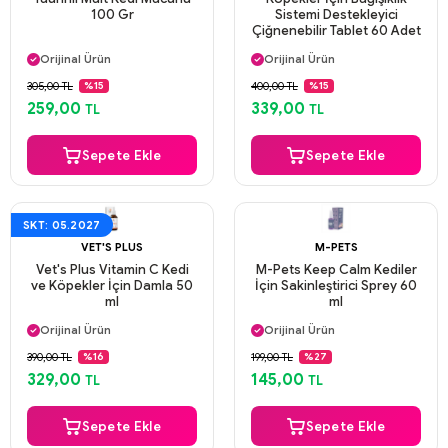
100 Gr
Sistemi Destekleyici
Çiğnenebilir Tablet 60 Adet
Aynı Gün Kargo
Aynı Gün Kargo
Orijinal Ürün
Orijinal Ürün
Güvenli Ödeme
Güvenli Ödeme
305,00 TL
400,00 TL
%15
%15
Aynı Gün Kargo
Aynı Gün Kargo
259,00
339,00
TL
TL
Sepete Ekle
Sepete Ekle
SKT: 05.2027
VET'S PLUS
M-PETS
Vet's Plus Vitamin C Kedi
M-Pets Keep Calm Kediler
ve Köpekler İçin Damla 50
İçin Sakinleştirici Sprey 60
ml
ml
Aynı Gün Kargo
Aynı Gün Kargo
Orijinal Ürün
Orijinal Ürün
Güvenli Ödeme
Güvenli Ödeme
390,00 TL
199,00 TL
%16
%27
Aynı Gün Kargo
Aynı Gün Kargo
329,00
145,00
TL
TL
Sepete Ekle
Sepete Ekle