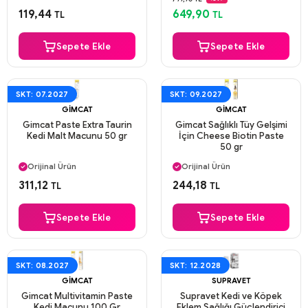
Aynı Gün Kargo
Güvenli Ödeme
119,44
649,90
TL
TL
Aynı Gün Kargo
Sepete Ekle
Sepete Ekle
SKT: 07.2027
SKT: 09.2027
GIMCAT
GIMCAT
Gimcat Paste Extra Taurin
Gimcat Sağlıklı Tüy Gelşimi
Kedi Malt Macunu 50 gr
İçin Cheese Biotin Paste
50 gr
Aynı Gün Kargo
Aynı Gün Kargo
Orijinal Ürün
Orijinal Ürün
Güvenli Ödeme
Güvenli Ödeme
311,12
244,18
TL
TL
Aynı Gün Kargo
Aynı Gün Kargo
Sepete Ekle
Sepete Ekle
SKT: 08.2027
SKT: 12.2028
GIMCAT
SUPRAVET
Gimcat Multivitamin Paste
Supravet Kedi ve Köpek
Kedi Macunu 100 Gr
Eklem Sağlığı Güçlendirici