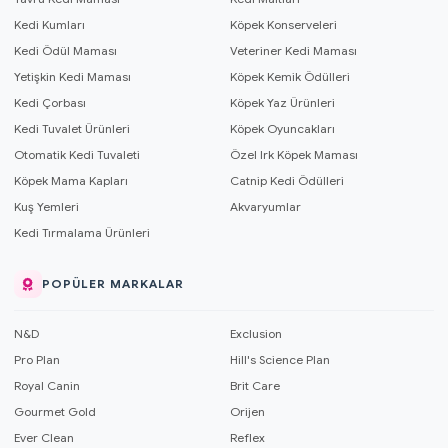
Kedi Kumları
Köpek Konserveleri
Kedi Ödül Maması
Veteriner Kedi Maması
Yetişkin Kedi Maması
Köpek Kemik Ödülleri
Kedi Çorbası
Köpek Yaz Ürünleri
Kedi Tuvalet Ürünleri
Köpek Oyuncakları
Otomatik Kedi Tuvaleti
Özel Irk Köpek Maması
Köpek Mama Kapları
Catnip Kedi Ödülleri
Kuş Yemleri
Akvaryumlar
Kedi Tırmalama Ürünleri
POPÜLER MARKALAR
N&D
Exclusion
Pro Plan
Hill's Science Plan
Royal Canin
Brit Care
Gourmet Gold
Orijen
Ever Clean
Reflex