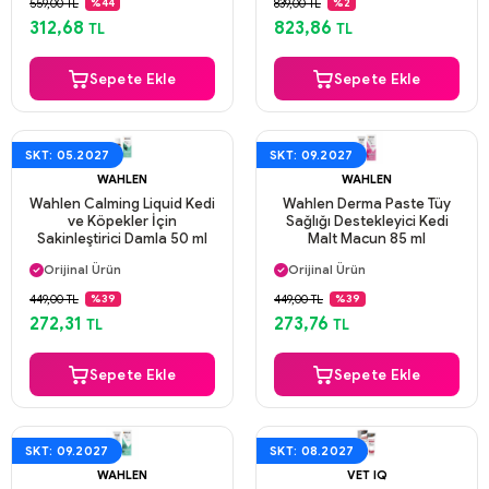
559,00 TL
839,00 TL
%44
%2
Aynı Gün Kargo
Aynı Gün Kargo
312,68
823,86
TL
TL
Sepete Ekle
Sepete Ekle
SKT: 05.2027
SKT: 09.2027
WAHLEN
WAHLEN
Wahlen Calming Liquid Kedi
Wahlen Derma Paste Tüy
ve Köpekler İçin
Sağlığı Destekleyici Kedi
Sakinleştirici Damla 50 ml
Malt Macun 85 ml
Aynı Gün Kargo
Aynı Gün Kargo
Orijinal Ürün
Orijinal Ürün
Güvenli Ödeme
Güvenli Ödeme
449,00 TL
449,00 TL
%39
%39
Aynı Gün Kargo
Aynı Gün Kargo
272,31
273,76
TL
TL
Sepete Ekle
Sepete Ekle
SKT: 09.2027
SKT: 08.2027
WAHLEN
VET IQ