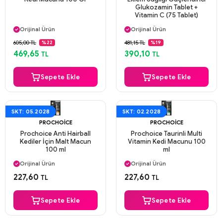
Glukozamin Tablet +
Vitamin C (75 Tablet)
Aynı Gün Kargo
Aynı Gün Kargo
Orijinal Ürün
Orijinal Ürün
Güvenli Ödeme
Güvenli Ödeme
605,00 TL
481,15 TL
%22
%19
Aynı Gün Kargo
Aynı Gün Kargo
469,65
390,10
TL
TL
Sepete Ekle
Sepete Ekle
SKT: 05.2028
SKT: 02.2028
PROCHOICE
PROCHOICE
Prochoice Anti Hairball
Prochoice Taurinli Multi
Kediler İçin Malt Macun
Vitamin Kedi Macunu 100
100 ml
ml
Aynı Gün Kargo
Aynı Gün Kargo
Orijinal Ürün
Orijinal Ürün
Güvenli Ödeme
Güvenli Ödeme
227,60
227,60
TL
TL
Aynı Gün Kargo
Aynı Gün Kargo
Sepete Ekle
Sepete Ekle