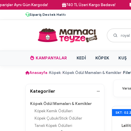
 Aynı Gün Kargoda!
740 TL Üzeri Kargo Bedava!
Pazar 
Sipariş Destek Hattı
KAMPANYALAR
KEDI
KÖPEK
KUŞ
Anasayfa
Köpek
Köpek Ödül Mamaları & Kemikler
File
Kategoriler
Köpek Ödül Mamaları & Kemikler
Köpek Kemik Ödülleri
SKT: 02.
Köpek Çubuk/Stick Ödüller
Taneli Köpek Ödülleri
LaVit