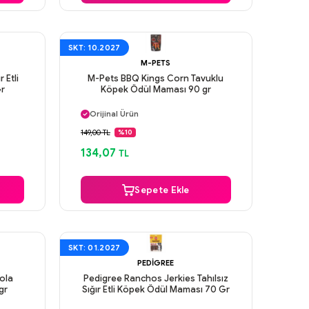
SKT: 10.2027
M-PETS
 Etli
M-Pets BBQ Kings Corn Tavuklu
Gr
Köpek Ödül Maması 90 gr
Aynı Gün Kargo
Orijinal Ürün
Güvenli Ödeme
149,00 TL
%10
Aynı Gün Kargo
134,07
TL
Sepete Ekle
SKT: 01.2027
PEDIGREE
ola
Pedigree Ranchos Jerkies Tahılsız
gr
Sığır Etli Köpek Ödül Maması 70 Gr
Aynı Gün Kargo