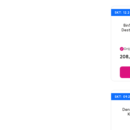
SKT: 12.
8in
Dest
Ayn
Orij
Gü
208,
Ayn
SKT: 09.
Dent
K
Ayn