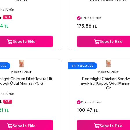
ı Gün Kargo
inal Ürün
Aynı Gün Kargo
venli Ödeme
L
%17
Orijinal Ürün
ı Gün Kargo
Güvenli Ödeme
84
175,86
TL
TL
Aynı Gün Kargo
Sepete Ekle
Sepete Ekle
2027
SKT: 09.2027
DENTALIGHT
DENTALIGHT
light Chicken Fillet Tavuk Etli
Dentalight Chicken Sandw
öpek Ödül Maması 70 Gr
Tavuk Etli Köpek Ödül Mama
Gr
ı Gün Kargo
inal Ürün
Aynı Gün Kargo
venli Ödeme
TL
%13
Orijinal Ürün
ı Gün Kargo
Güvenli Ödeme
21
100,47
TL
TL
Aynı Gün Kargo
Sepete Ekle
Sepete Ekle