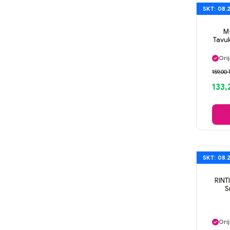
SKT: 08.
M
Tavu
Ayn
Orij
Gü
159,00 
Ayn
133,
SKT: 08.
RINTI
S
Ayn
Orij