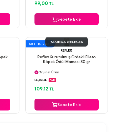
99,00
TL
Sepete Ekle
YAKINDA GELECEK
SKT: 10.2027
REFLEX
Köpek
Reflex Kurutulmuş Ördekli Fileto
Köpek Ödül Maması 80 gr
Aynı Gün Kargo
Orijinal Ürün
Güvenli Ödeme
118,02 TL
%8
Aynı Gün Kargo
109,12
TL
Sepete Ekle