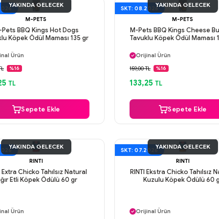
YAKINDA GELECEK
YAKINDA GELECEK
2026
SKT: 08.2026
M-PETS
M-PETS
-Pets BBQ Kings Hot Dogs
M-Pets BBQ Kings Cheese Bu
klu Köpek Ödül Maması 135 gr
Tavuklu Köpek Ödül Maması 1
ı Gün Kargo
Aynı Gün Kargo
inal Ürün
Orijinal Ürün
venli Ödeme
Güvenli Ödeme
TL
159,00 TL
%16
%16
ı Gün Kargo
Aynı Gün Kargo
25
133,25
TL
TL
Sepete Ekle
Sepete Ekle
YAKINDA GELECEK
YAKINDA GELECEK
2026
SKT: 07.2026
RINTI
RINTI
 Extra Chicko Tahılsız Natural
RINTI Ekstra Chicko Tahılsız N
ığır Etli Köpek Ödülü 60 gr
Kuzulu Köpek Ödülü 60 
ı Gün Kargo
Aynı Gün Kargo
inal Ürün
Orijinal Ürün