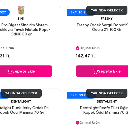
YAKINDA GELECEK
2027
SKT: 10.2027
8IN1
FRESHY
1 Pro Digest Sindirim Sistemi
Freshy Ördek Sargılı Donut 
ekleyici Tavuk Filetolu Köpek
Ödülü 2'li 100 Gr
Ödülü 80 gr
ı Gün Kargo
Aynı Gün Kargo
inal Ürün
Orijinal Ürün
venli Ödeme
Güvenli Ödeme
31
142,47
TL
TL
ı Gün Kargo
Aynı Gün Kargo
Sepete Ekle
Sepete Ekle
YAKINDA GELECEK
YAKINDA GELECEK
2027
SKT: 09.2027
DENTALIGHT
DENTALIGHT
alight Duck Jerky Ördek Etli
Dentalight Beefy Fillet Sığır 
öpek Ödül Maması 70 Gr
Köpek Ödül Maması 70 
Aynı Gün Kargo
Orijinal Ürün
ı Gün Kargo