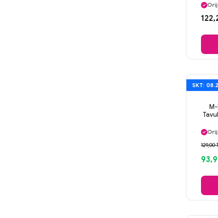
Orij
Gü
122,
Ayn
SKT: 08.
M-
Tavu
Ayn
Orij
Gü
129,00 
Ayn
93,