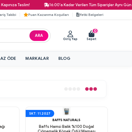
 Teslim!
16:00'a Kadar Verilen Tüm Siparişler Aynı Gün Kargoda
ariş Takibi
Puan Kazanma Koşulları
Yetki Belgeleri
0
ARA
Giriş Yap
Sepet
 AZ ÖDE
MARKALAR
BLOG
SKT: 11.2027
BAFFS NATURALS
ağı
Baffs Hamsi Balık %100 Doğal
Çiğnemelik Köpek Ödül Maması