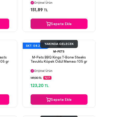
Orijinal Ürün
Güvenli Ödeme
151,89
TL
Aynı Gün Kargo
Sepete Ekle
YAKINDA GELECEK
SKT: 08.2026
M-PETS
asts
M-Pets BBQ Kings T-Bone Steaks
105 gr
Tavuklu Köpek Ödül Maması 105 gr
Aynı Gün Kargo
Orijinal Ürün
Güvenli Ödeme
149,00 TL
%17
Aynı Gün Kargo
123,20
TL
Sepete Ekle