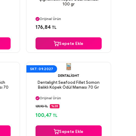
100 gr
Aynı Gün Kargo
Orijinal Ürün
Güvenli Ödeme
176,84
TL
Aynı Gün Kargo
Sepete Ekle
SKT: 09.2027
DENTALIGHT
ich
Dentalight Seafood Fillet Somon
sı 70
Balıklı Köpek Ödül Maması 70 Gr
Aynı Gün Kargo
Orijinal Ürün
Güvenli Ödeme
139,90 TL
%28
Aynı Gün Kargo
100,47
TL
Sepete Ekle