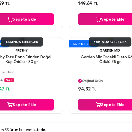
venli Ödeme
Güvenli Ödeme
69
149,69
TL
TL
ı Gün Kargo
Aynı Gün Kargo
Sepete Ekle
Sepete Ekle
YAKINDA GELECEK
YAKINDA GELECEK
2028
SKT: 03.2028
FRESHY
GARDEN MIX
shy Taze Dana Etinden Doğal
Garden Mix Ördekli Fileto 
Küp Ödülü - 80 gr
Ödülü 75 gr
ı Gün Kargo
inal Ürün
Aynı Gün Kargo
venli Ödeme
TL
%25
Orijinal Ürün
ı Gün Kargo
Güvenli Ödeme
47
94,32
TL
TL
Aynı Gün Kargo
Sepete Ekle
Sepete Ekle
lam
33
ürün bulunmaktadır.