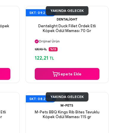
YAKINDA GELECEK
SKT: 09.2027
DENTALIGHT
Köpek
Dentalight Duck Fillet Ördek Etli
Köpek Ödül Maması 70 Gr
Aynı Gün Kargo
Orijinal Ürün
Güvenli Ödeme
139,90 TL
%13
Aynı Gün Kargo
122,21
TL
Sepete Ekle
YAKINDA GELECEK
SKT: 08.2026
M-PETS
Etli
M-Pets BBQ Kings Rib Bites Tavuklu
Gr
Köpek Ödül Maması 115 gr
Aynı Gün Kargo