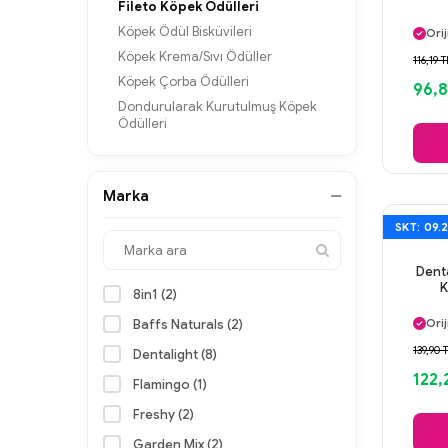
Fileto Köpek Ödülleri
Ayn
Köpek Ödül Bisküvileri
Orij
Gü
Köpek Krema/Sıvı Ödüller
116,19 T
Ayn
Köpek Çorba Ödülleri
96,
Dondurularak Kurutulmuş Köpek
Ödülleri
Marka
SKT: 09.
Denta
K
8in1 (2)
Ayn
Baffs Naturals (2)
Orij
Gü
139,90 
Dentalight (8)
Ayn
122,
Flamingo (1)
Freshy (2)
Garden Mix (2)