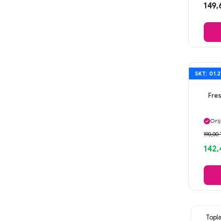
Gü
149,
Ayn
SKT: 01.
Fre
Ayn
Orij
Gü
190,00 
Ayn
142,
Top