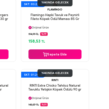
YAKINDA GELECEK
SKT: 03.2026
FLAMINGO
rgers
Flamingo Hapki Tavuk ve Peynirli
30 gr
Fileto Köpek Ödül Maması 85 Gr
Aynı Gün Kargo
Orijinal Ürün
Güvenli Ödeme
194,99 TL
%19
Aynı Gün Kargo
158,53
TL
Sepete Ekle
YAKINDA GELECEK
SKT: 01.2026
RINTI
atural
RINTI Extra Chicko Tahılsız Natural
gr
Tavuklu Yetişkin Köpek Ödülü 90 gr
Aynı Gün Kargo
Orijinal Ürün
Güvenli Ödeme
143,37 TL
%31
Aynı Gün Kargo