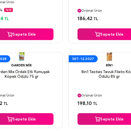
inal Ürün
Aynı Gün Kargo
venli Ödeme
TL
%13
Orijinal Ürün
ı Gün Kargo
Güvenli Ödeme
14
186,42
TL
TL
Aynı Gün Kargo
Sepete Ekle
Sepete Ekle
2028
SKT: 12.2027
GARDEN MIX
8IN1
den Mix Ördek Etli Yumuşak
8in1 Tasties Tavuk Fileto K
Köpek Ödülü 75 gr
Ödülü 85 gr
ı Gün Kargo
Aynı Gün Kargo
inal Ürün
Orijinal Ürün
venli Ödeme
Güvenli Ödeme
2
198,10
TL
TL
ı Gün Kargo
Aynı Gün Kargo
Sepete Ekle
Sepete Ekle