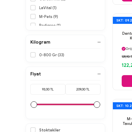
LaVital (1)
M-Pets (9)
SKT: 09.
Pedigree (1)
Denta
Reflex (1)
Kilogram
Rıntı (3)
Ayn
Orij
Wanpy (1)
0-800 Gr (33)
Gü
139,90 
Ayn
122,
Fiyat
SKT: 10.
M-
Tavu
Ayn
Stoktakiler