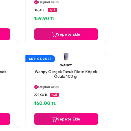
Orijinal Ürün
Güvenli Ödeme
189,90 TL
%16
Aynı Gün Kargo
159,90
TL
Sepete Ekle
SKT: 05.2027
WANPY
öpek
Wanpy Gerçek Tavuk Fileto Köpek
Ödülü 100 gr
Aynı Gün Kargo
Orijinal Ürün
Güvenli Ödeme
222,00 TL
%28
Aynı Gün Kargo
160,00
TL
Sepete Ekle