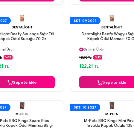
2027
SKT: 09.2027
DENTALIGHT
DENTALIGHT
light Beefy Sausage Sığır Etli
Dentalight Beefy Wagyu Sığır
Köpek Ödül Sucuğu 70 Gr
Köpek Ödül Maması 70 
ı Gün Kargo
Aynı Gün Kargo
inal Ürün
Orijinal Ürün
venli Ödeme
Güvenli Ödeme
TL
139,90 TL
%13
%13
ı Gün Kargo
Aynı Gün Kargo
21
122,21
TL
TL
Sepete Ekle
Sepete Ekle
2027
SKT: 10.2027
M-PETS
M-PETS
Pets BBQ Kings Spare Ribs
M-Pets BBQ Kings Mini Pirz
klu Köpek Ödül Maması 85 gr
Tavuklu Köpek Ödülü 135 
ı Gün Kargo