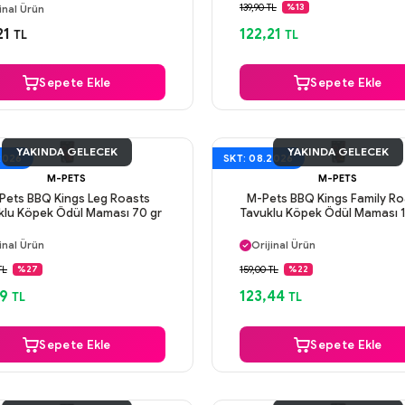
Güvenli Ödeme
139,90 TL
%13
inal Ürün
Aynı Gün Kargo
venli Ödeme
21
122,21
TL
TL
ı Gün Kargo
Sepete Ekle
Sepete Ekle
YAKINDA GELECEK
YAKINDA GELECEK
2026
SKT: 08.2026
M-PETS
M-PETS
Pets BBQ Kings Leg Roasts
M-Pets BBQ Kings Family Ro
klu Köpek Ödül Maması 70 gr
Tavuklu Köpek Ödül Maması 
ı Gün Kargo
Aynı Gün Kargo
inal Ürün
Orijinal Ürün
venli Ödeme
Güvenli Ödeme
TL
159,00 TL
%27
%22
ı Gün Kargo
Aynı Gün Kargo
99
123,44
TL
TL
Sepete Ekle
Sepete Ekle