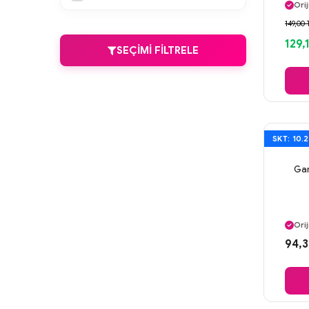
Orij
Gü
149,00 
Ayn
129,
SEÇIMI FILTRELE
SKT: 10.
Gar
Ayn
Orij
Gü
94,3
Ayn