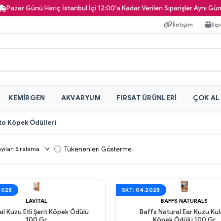
Günü Hariç İstanbul İçi 12:00'a Kadar Verilen Siparişler Aynı Gün Kapınıza
İletişim
Sip
KEMIRGEN
AKVARYUM
FIRSAT ÜRÜNLERI
ÇOK AL
to Köpek Ödülleri
Tükenenleri Gösterme
2028
SKT: 04.2028
LAVITAL
BAFFS NATURALS
al Kuzu Etli Şerit Köpek Ödülü
Baffs Natural Ear Kuzu Kul
100 Gr
Köpek Ödülü 100 Gr