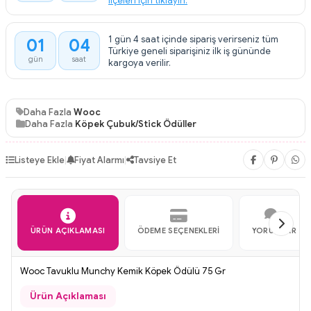
ilçeleri için tıklayın.
1 gün 4 saat içinde sipariş verirseniz tüm
01
04
:
Türkiye geneli siparişiniz ilk iş gününde
gün
saat
kargoya verilir.
Daha Fazla
Wooc
Daha Fazla
Köpek Çubuk/Stick Ödüller
Listeye Ekle
|
Fiyat Alarmı
|
Tavsiye Et
ÜRÜN AÇIKLAMASI
ÖDEME SEÇENEKLERI
YORUMLAR
Wooc Tavuklu Munchy Kemik Köpek Ödülü 75 Gr
Ürün Açıklaması