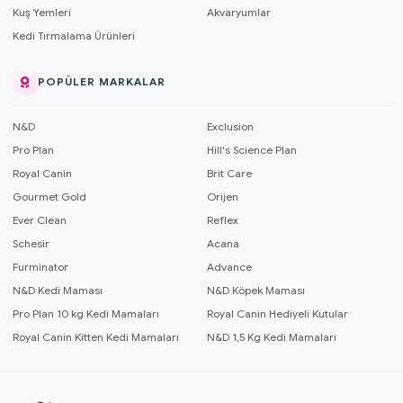
Kuş Yemleri
Akvaryumlar
Kedi Tırmalama Ürünleri
POPÜLER MARKALAR
N&D
Exclusion
Pro Plan
Hill's Science Plan
Royal Canin
Brit Care
Gourmet Gold
Orijen
Ever Clean
Reflex
Schesir
Acana
Furminator
Advance
N&D Kedi Maması
N&D Köpek Maması
Pro Plan 10 kg Kedi Mamaları
Royal Canin Hediyeli Kutular
Royal Canin Kitten Kedi Mamaları
N&D 1,5 Kg Kedi Mamaları