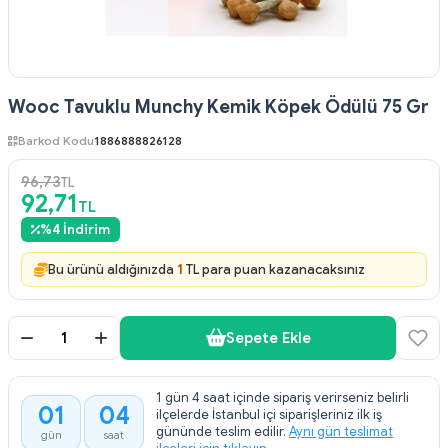
Wooc Tavuklu Munchy Kemik Köpek Ödülü 75 Gr
Barkod Kodu
1886888826128
96,73
TL
92,71
TL
%
4
İndirim
Bu ürünü aldığınızda
1
TL para puan kazanacaksınız
Sepete Ekle
1 gün 4 saat içinde sipariş verirseniz belirli
01
04
ilçelerde İstanbul içi siparişleriniz ilk iş
:
gününde teslim edilir.
Aynı gün teslimat
gün
saat