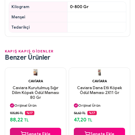
Kilogram
0-800 Gr
Menşei
Tedarikçi
KAPIŞ KAPIŞ GİDENLER
Benzer Ürünler
CAVIARA
CAVIARA
Caviara Kurutulmuş Sığır
Caviara Dana Etli Köpek
Dilim Köpek Ödül Maması
Ödül Maması 2X11 Gr
80 Gr
Aynı Gün Kargo
Aynı Gün Kargo
Orijinal Ürün
Orijinal Ürün
Güvenli Ödeme
Güvenli Ödeme
105,85 TL
56,62 TL
%17
%17
Aynı Gün Kargo
Aynı Gün Kargo
88,22
47,20
TL
TL
Sepete Ekle
Sepete Ekle