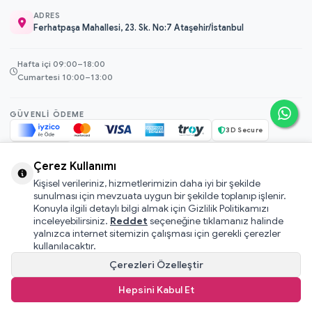
ADRES
Ferhatpaşa Mahallesi, 23. Sk. No:7 Ataşehir/İstanbul
Hafta içi 09:00–18:00
Cumartesi 10:00–13:00
GÜVENLI ÖDEME
3D Secure
256-bit SSL
Çerez Kullanımı
Kişisel verileriniz, hizmetlerimizin daha iyi bir şekilde
© 2026 Mamacı Teyze · Nurşen ve ekibi ile birlikte
ile hazırlandı.
sunulması için mevzuata uygun bir şekilde toplanıp işlenir.
Mesafeli Satış Sözleşmesi
Konuyla ilgili detaylı bilgi almak için Gizlilik Politikamızı
inceleyebilirsiniz.
Reddet
seçeneğine tıklamanız halinde
Pati Puan Kazanma Koşulları
yalnızca internet sitemizin çalışması için gerekli çerezler
Gizlilik ve Çerez Politikası
kullanılacaktır.
KVKK Aydınlatma Metni
Çerezleri Özelleştir
Kullanıcı Sözleşmesi
Hepsini Kabul Et
T
-Soft
E-Ticaret
Sistemleriyle Hazırlanmıştır.