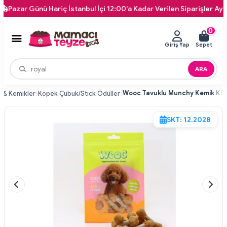
zar Günü Hariç İstanbul İçi 12:00'a Kadar Verilen Siparişler Aynı Gü
0
Giriş Yap
Sepet
ARA
 & Kemikler
Köpek Çubuk/Stick Ödüller
SKT: 12.2028