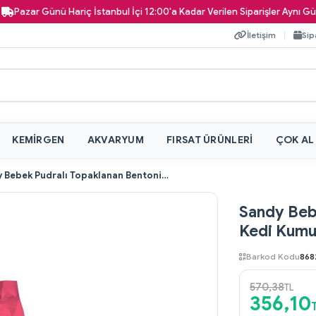
ar Günü Hariç İstanbul İçi 12:00'a Kadar Verilen Siparişler Aynı Gün Kapın
İletişim
Sip
KEMIRGEN
AKVARYUM
FIRSAT ÜRÜNLERI
ÇOK AL
Sandy Bebek Pudralı Topaklanan Bentonit Kedi Kumu 10 lt
Sandy Beb
Kedi Kumu 
Barkod Kodu
868
570,38
TL
356,10