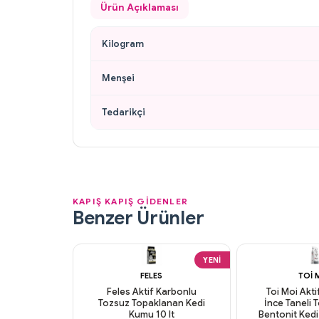
Ürün Açıklaması
Kilogram
Menşei
Tedarikçi
KAPIŞ KAPIŞ GİDENLER
Benzer Ürünler
YENI
FELES
TOI 
Feles Aktif Karbonlu
Toi Moi Akt
Tozsuz Topaklanan Kedi
İnce Taneli
Kumu 10 lt
Bentonit Ked