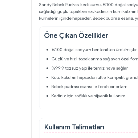
Sandy Bebek Pudrası kedi kumu, %100 doğal sodyum b
sağladığı güçlü topaklanma, kedinizin kum kabının 
kümelerin içinde hapseder. Bebek pudrası esansı, ya
Öne Çıkan Özellikler
%100 doğal sodyum bentonitten üretilmiştir
Güçlü ve hızlı topaklanma sağlayan özel for
%99,9 tozsuz yapı ile temiz hava sağlar
Kötü kokuları hapseden ultra kompakt granül
Bebek pudrası esansı ile ferah bir ortam
Kediniz için sağlıklı ve hijyenik kullanım
Kullanım Talimatları