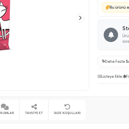
Bu ürünü a
St
Ürü
siz
Daha Fazla
S
Listeye Ekle
|
F
ORUMLAR
TAVSIYE ET
İADE KOŞULLARI