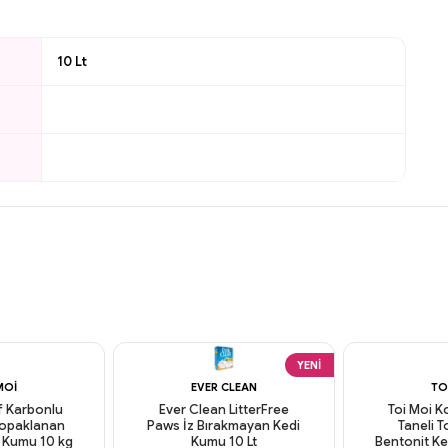
10 Lt
YENI
MOI
EVER CLEAN
TO
if Karbonlu
Ever Clean LitterFree
Toi Moi K
 Topaklanan
Paws İz Bırakmayan Kedi
Taneli 
i Kumu 10 kg
Kumu 10 Lt
Bentonit Ke