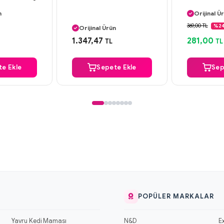
argo
Aynı Gün
n
Orijinal Ü
Aynı Gün Kargo
deme
Güvenli
369,00 TL
%2
Orijinal Ürün
argo
Aynı Gün
Güvenli Ödeme
1.347,47
281,00
TL
TL
Aynı Gün Kargo
e Ekle
Sepete Ekle
Sep
POPÜLER MARKALAR
Yavru Kedi Maması
N&D
E