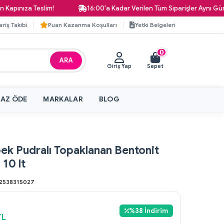
ıza Teslim!
16:00'a Kadar Verilen Tüm Siparişler Aynı Gün Karg
ariş Takibi
Puan Kazanma Koşulları
Yetki Belgeleri
0
ARA
Giriş Yap
Sepet
 AZ ÖDE
MARKALAR
BLOG
ek Pudralı Topaklanan Bentonit
10 lt
2538315027
%
38
İndirim
TL