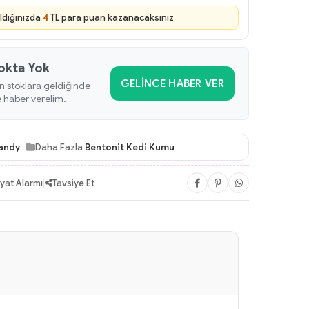
ldığınızda
4
TL para puan kazanacaksınız
okta Yok
GELINCE HABER VER
n stoklara geldiğinde
e haber verelim.
andy
Daha Fazla
Bentonit Kedi Kumu
iyat Alarmı
|
Tavsiye Et