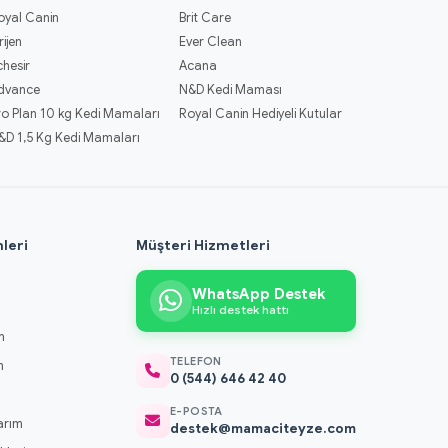
oyal Canin
Brit Care
rijen
Ever Clean
chesir
Acana
dvance
N&D Kedi Maması
ro Plan 10 kg Kedi Mamaları
Royal Canin Hediyeli Kutular
&D 1,5 Kg Kedi Mamaları
leri
Müşteri Hizmetleri
WhatsApp Destek
Hızlı destek hattı
m
TELEFON
m
0 (544) 646 42 40
m
E-POSTA
arım
destek@mamaciteyze.com