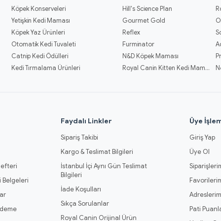
Köpek Konserveleri
Hill's Science Plan
R
Yetişkin Kedi Maması
Gourmet Gold
O
Köpek Yaz Ürünleri
Reflex
S
Otomatik Kedi Tuvaleti
Furminator
A
Catnip Kedi Ödülleri
N&D Köpek Maması
P
Kedi Tırmalama Ürünleri
Royal Canin Kitten Kedi Mamaları
N
l
Faydalı Linkler
Üye İşlem
Sipariş Takibi
Giriş Yap
Kargo & Teslimat Bilgileri
Üye Ol
efteri
İstanbul İçi Aynı Gün Teslimat
Siparişleri
Bilgileri
 Belgeleri
Favorileri
İade Koşulları
ar
Adresleri
Sıkça Sorulanlar
Ödeme
Pati Puanl
Royal Canin Orijinal Ürün