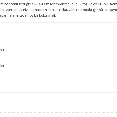
entonit içeriğiyle kusursuz topaklanma, düşük toz ve etkili koku kont
her zaman temiz kalmasını mümkün kılar. Ultra kompakt granülleri sayesi
şam alanınızda hoş bir koku bırakır.
mül
ler