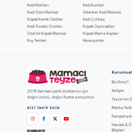
Kedi Maltları
Kedi Kumları
Kedi Ödül Maması
Veteriner Kedi Maması
Köpek Kemik Ödülleri
Kedi Çorbası
Kedi Tuvalet Ürünleri
Köpek Oyuncakları
Özel Irk Köpek Maması
Köpek Mama Kapları
Kuş Yemleri
Akvaryumlar
Kurumsa
Biz Kimiz?
İletişim
2018'den beri patili dostlarınız için
doğru ürünü, doğru fiyata sunuyoruz.
Teyze'nin D
Marka Yetki
BIZI TAKIP EDIN
Kampanyal
Havale & 
Bilgileri