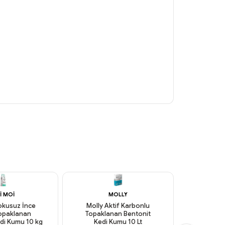
I MOI
MOLLY
P
okusuz İnce
Molly Aktif Karbonlu
Proline 
Topaklanan
Topaklanan Bentonit
İnce Tan
di Kumu 10 kg
Kedi Kumu 10 Lt
Bentonit 