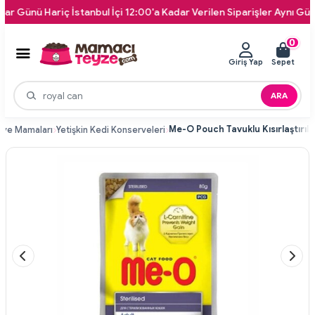
nü Hariç İstanbul İçi 12:00'a Kadar Verilen Siparişler Aynı Gün Kapın
0
Giriş Yap
Sepet
ARA
rve Mamaları
Yetişkin Kedi Konserveleri