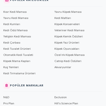
Kısır Kedi Maması
Yavru Köpek Maması
Yavru Kedi Maması
Kedi Maltları
Kedi Kumları
Köpek Konserveleri
Kedi Ödül Maması
Veteriner Kedi Maması
Yetişkin Kedi Maması
Köpek Kemik Ödülleri
Kedi Çorbası
Köpek Yaz Ürünleri
Kedi Tuvalet Ürünleri
Köpek Oyuncakları
Otomatik Kedi Tuvaleti
Özel Irk Köpek Maması
Köpek Mama Kapları
Catnip Kedi Ödülleri
Kuş Yemleri
Akvaryumlar
Kedi Tırmalama Ürünleri
POPÜLER MARKALAR
N&D
Exclusion
Pro Plan
Hill's Science Plan