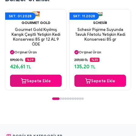
SKT: 01.2028
SKT: 11.2028
GOURMET GOLD
SCHESIR
Gourmet Gold Kıyılmış
Schesir Pişirme Suyunda
Karışık Çeşitli Yetişkin Kedi
Tavuk Filetolu Yetişkin Kedi
Konservesi 85 gr 12 AL 9
Konservesi 85 gr
ÖDE
Aynı Gün Kargo
Aynı Gün Kargo
Orijinal Ürün
Orijinal Ürün
Güvenli Ödeme
Güvenli Ödeme
599,00 TL
209,00 TL
%29
%35
Aynı Gün Kargo
Aynı Gün Kargo
426,61
135,20
TL
TL
Sepete Ekle
Sepete Ekle
POPÜLER KATEGORILER