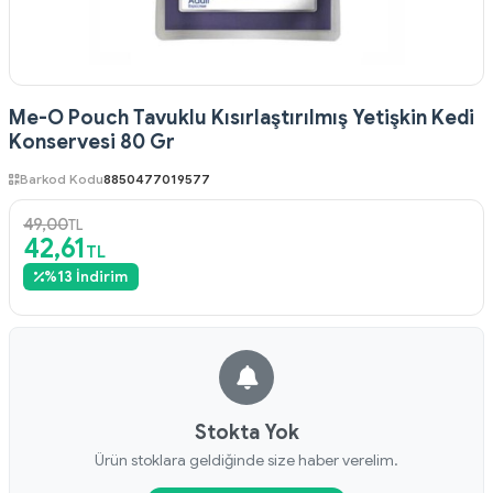
Me-O Pouch Tavuklu Kısırlaştırılmış Yetişkin Kedi
Konservesi 80 Gr
Barkod Kodu
8850477019577
49,00
TL
42,61
TL
%
13
İndirim
Stokta Yok
Ürün stoklara geldiğinde size haber verelim.