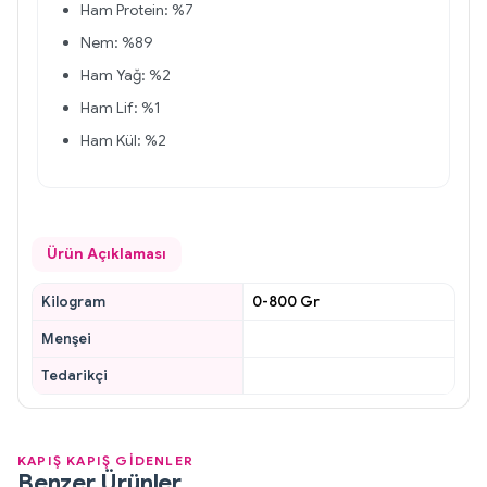
Ham Protein: %7
Nem: %89
Ham Yağ: %2
Ham Lif: %1
Ham Kül: %2
Ürün Açıklaması
Kilogram
0-800 Gr
Menşei
Tedarikçi
KAPIŞ KAPIŞ GİDENLER
Benzer Ürünler