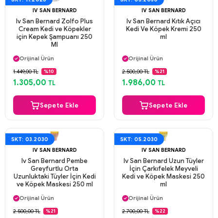
IV SAN BERNARD
IV SAN BERNARD
Iv San Bernard Zolfo Plus
Iv San Bernard Kıtık Açıcı
Cream Kedi ve Köpekler
Kedi Ve Köpek Kremi 250
için Kepek Şampuanı 250
ml
Ml
Aynı Gün Kargo
Aynı Gün Kargo
Orijinal Ürün
Orijinal Ürün
Güvenli Ödeme
Güvenli Ödeme
1.449,00 TL
2.500,00 TL
%10
%21
Aynı Gün Kargo
Aynı Gün Kargo
1.305,00
1.986,00
TL
TL
Sepete Ekle
Sepete Ekle
SKT: 03.2030
SKT: 05.2030
IV SAN BERNARD
IV SAN BERNARD
Iv San Bernard Pembe
Iv San Bernard Uzun Tüyler
Greyfurtlu Orta
İçin Çarkıfelek Meyveli
Uzunluktaki Tüyler İçin Kedi
Kedi ve Köpek Maskesi 250
ve Köpek Maskesi 250 ml
ml
Aynı Gün Kargo
Aynı Gün Kargo
Orijinal Ürün
Orijinal Ürün
Güvenli Ödeme
Güvenli Ödeme
2.500,00 TL
2.700,00 TL
%21
%22
Aynı Gün Kargo
Aynı Gün Kargo