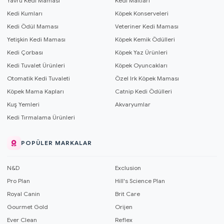
Yavru Kedi Maması
Kedi Maltları
Kedi Kumları
Köpek Konserveleri
Kedi Ödül Maması
Veteriner Kedi Maması
Yetişkin Kedi Maması
Köpek Kemik Ödülleri
Kedi Çorbası
Köpek Yaz Ürünleri
Kedi Tuvalet Ürünleri
Köpek Oyuncakları
Otomatik Kedi Tuvaleti
Özel Irk Köpek Maması
Köpek Mama Kapları
Catnip Kedi Ödülleri
Kuş Yemleri
Akvaryumlar
Kedi Tırmalama Ürünleri
POPÜLER MARKALAR
N&D
Exclusion
Pro Plan
Hill's Science Plan
Royal Canin
Brit Care
Gourmet Gold
Orijen
Ever Clean
Reflex