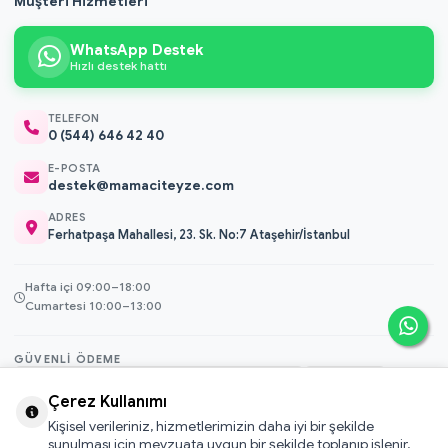
Müşteri Hizmetleri
WhatsApp Destek
Hızlı destek hattı
TELEFON
0 (544) 646 42 40
E-POSTA
destek@mamaciteyze.com
ADRES
Ferhatpaşa Mahallesi, 23. Sk. No:7 Ataşehir/İstanbul
Hafta içi 09:00–18:00
Cumartesi 10:00–13:00
GÜVENLI ÖDEME
3D Secure
Çerez Kullanımı
256-bit SSL
Kişisel verileriniz, hizmetlerimizin daha iyi bir şekilde
sunulması için mevzuata uygun bir şekilde toplanıp işlenir.