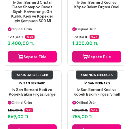
Iv San Bernard Cristal
Iv San Bernard Kedi ve
Clean Shampoo Beyaz,
Köpek Bakım Fırçası Oval
Siyah, Kahverengi, Gri
Kürklü Kedi ve Köpekler
İçin Şampuan 500 Ml
Aynı Gün Kargo
Aynı Gün Kargo
Orijinal Ürün
Orijinal Ürün
Güvenli Ödeme
Güvenli Ödeme
3.200,00 TL
1.700,00 TL
%25
%24
Aynı Gün Kargo
Aynı Gün Kargo
2.400,00
1.300,00
TL
TL
Sepete Ekle
Sepete Ekle
YAKINDA GELECEK
YAKINDA GELECEK
IV SAN BERNARD
IV SAN BERNARD
Iv San Bernard Kedi ve
Iv San Bernard Kedi ve
Köpek Bakım Fırçası Large
Köpek Bakım Fırçası Small
Aynı Gün Kargo
Aynı Gün Kargo
Orijinal Ürün
Orijinal Ürün
Güvenli Ödeme
Güvenli Ödeme
1.100,00 TL
1.200,00 TL
%21
%37
Aynı Gün Kargo
Aynı Gün Kargo
869,00
755,00
TL
TL