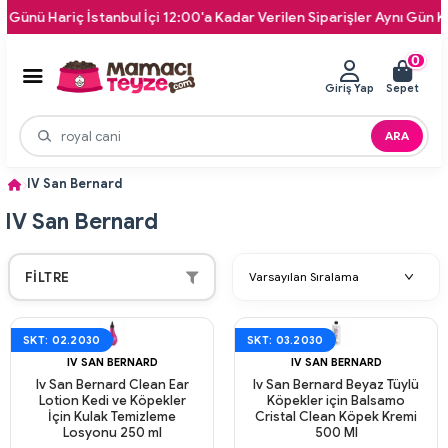
iç İstanbul İçi 12:00'a Kadar Verilen Siparişler Aynı Gün Kapınıza T
0
Giriş Yap
Sepet
ARA
IV San Bernard
IV San Bernard
FILTRE
SKT: 02.2030
SKT: 03.2030
IV SAN BERNARD
IV SAN BERNARD
Iv San Bernard Clean Ear
Iv San Bernard Beyaz Tüylü
Lotion Kedi ve Köpekler
Köpekler için Balsamo
İçin Kulak Temizleme
Cristal Clean Köpek Kremi
Losyonu 250 ml
500 Ml
Aynı Gün Kargo
Aynı Gün Kargo