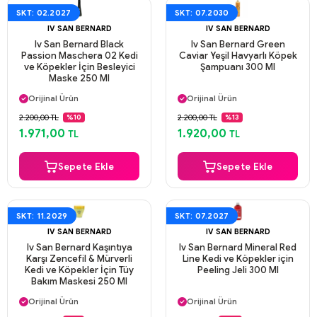
SKT: 02.2027
SKT: 07.2030
IV SAN BERNARD
IV SAN BERNARD
Iv San Bernard Black
Iv San Bernard Green
Passion Maschera 02 Kedi
Caviar Yeşil Havyarlı Köpek
ve Köpekler İçin Besleyici
Şampuanı 300 Ml
Maske 250 Ml
Aynı Gün Kargo
Aynı Gün Kargo
Orijinal Ürün
Orijinal Ürün
Güvenli Ödeme
Güvenli Ödeme
2.200,00 TL
2.200,00 TL
%10
%13
Aynı Gün Kargo
Aynı Gün Kargo
1.971,00
1.920,00
TL
TL
Sepete Ekle
Sepete Ekle
SKT: 11.2029
SKT: 07.2027
IV SAN BERNARD
IV SAN BERNARD
Iv San Bernard Kaşıntıya
Iv San Bernard Mineral Red
Karşı Zencefil & Mürverli
Line Kedi ve Köpekler için
Kedi ve Köpekler İçin Tüy
Peeling Jeli 300 Ml
Bakım Maskesi 250 Ml
Aynı Gün Kargo
Aynı Gün Kargo
Orijinal Ürün
Orijinal Ürün
Güvenli Ödeme
Güvenli Ödeme