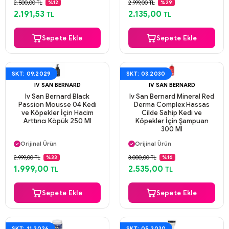
2.500,00 TL
2.999,00 TL
%12
%29
Aynı Gün Kargo
Aynı Gün Kargo
2.191,53
2.135,00
TL
TL
Sepete Ekle
Sepete Ekle
SKT: 09.2029
SKT: 03.2030
IV SAN BERNARD
IV SAN BERNARD
Iv San Bernard Black
Iv San Bernard Mineral Red
Passion Mousse 04 Kedi
Derma Complex Hassas
ve Köpekler İçin Hacim
Cilde Sahip Kedi ve
Arttırıcı Köpük 250 Ml
Köpekler İçin Şampuan
300 Ml
Aynı Gün Kargo
Aynı Gün Kargo
Orijinal Ürün
Orijinal Ürün
Güvenli Ödeme
Güvenli Ödeme
2.999,00 TL
3.000,00 TL
%33
%16
Aynı Gün Kargo
Aynı Gün Kargo
1.999,00
2.535,00
TL
TL
Sepete Ekle
Sepete Ekle
SKT: 11.2026
SKT: 05.2030