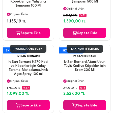
Köpekler İçin Yatıştırıcı
Şampuan 500 Ml
Aynı Gün Kargo
Şampuan 100 Ml
Orijinal Ürün
Aynı Gün Kargo
Güvenli Ödeme
Orijinal Ürün
2.000,00 TL
%31
Aynı Gün Kargo
Güvenli Ödeme
1.135,19
1.390,00
TL
TL
Aynı Gün Kargo
Sepete Ekle
Sepete Ekle
YAKINDA GELECEK
YAKINDA GELECEK
SKT: 06.2029
SKT: 05.2026
IV SAN BERNARD
IV SAN BERNARD
Iv San Bernard H270 Kedi
Iv San Bernard Atami Uzun
ve Köpekler İçin Kolay
Tüylü Kedi ve Köpekler İçin
Tarama, Makaslama, Kıtık
Krem 300 Ml
Açıcı Sprey 100 ml
Aynı Gün Kargo
Aynı Gün Kargo
Orijinal Ürün
Orijinal Ürün
Güvenli Ödeme
Güvenli Ödeme
1.750,00 TL
2.900,00 TL
%37
%13
Aynı Gün Kargo
Aynı Gün Kargo
1.099,00
2.527,00
TL
TL
Sepete Ekle
Sepete Ekle