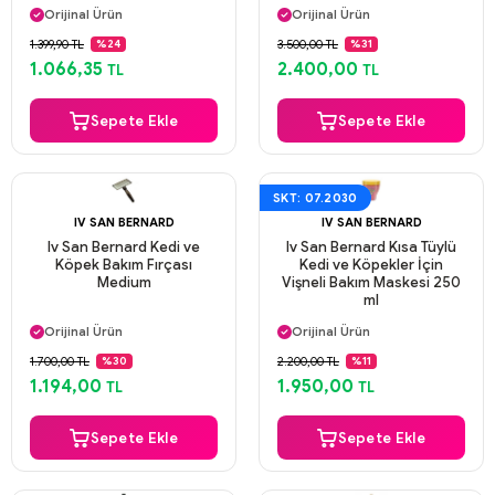
Orijinal Ürün
Orijinal Ürün
Güvenli Ödeme
Güvenli Ödeme
1.399,90 TL
3.500,00 TL
%24
%31
Aynı Gün Kargo
Aynı Gün Kargo
1.066,35
2.400,00
TL
TL
Sepete Ekle
Sepete Ekle
SKT: 07.2030
IV SAN BERNARD
IV SAN BERNARD
Iv San Bernard Kedi ve
Iv San Bernard Kısa Tüylü
Köpek Bakım Fırçası
Kedi ve Köpekler İçin
Medium
Vişneli Bakım Maskesi 250
ml
Aynı Gün Kargo
Aynı Gün Kargo
Orijinal Ürün
Orijinal Ürün
Güvenli Ödeme
Güvenli Ödeme
1.700,00 TL
2.200,00 TL
%30
%11
Aynı Gün Kargo
Aynı Gün Kargo
1.194,00
1.950,00
TL
TL
Sepete Ekle
Sepete Ekle