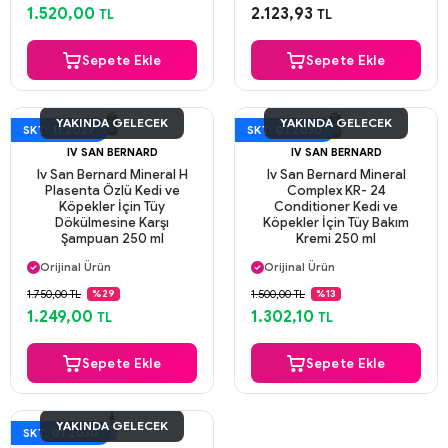
Aynı Gün Kargo
Güvenli Ödeme
1.520,00
2.123,93
TL
TL
Aynı Gün Kargo
Sepete Ekle
Sepete Ekle
YAKINDA GELECEK
YAKINDA GELECEK
SKT: 11.2027
SKT: 01.2030
IV SAN BERNARD
IV SAN BERNARD
Iv San Bernard Mineral H
Iv San Bernard Mineral
Plasenta Özlü Kedi ve
Complex KR- 24
Köpekler İçin Tüy
Conditioner Kedi ve
Dökülmesine Karşı
Köpekler İçin Tüy Bakım
Şampuan 250 ml
Kremi 250 ml
Aynı Gün Kargo
Aynı Gün Kargo
Orijinal Ürün
Orijinal Ürün
Güvenli Ödeme
Güvenli Ödeme
1.750,00 TL
1.500,00 TL
%29
%13
Aynı Gün Kargo
Aynı Gün Kargo
1.249,00
1.302,10
TL
TL
Sepete Ekle
Sepete Ekle
YAKINDA GELECEK
SKT: 01.2030