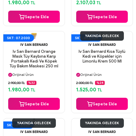
1.980,00
2.107,03
TL
TL
Sepete Ekle
Sepete Ekle
YAKINDA GELECEK
SKT: 07.2030
SKT: 07.2029
IV SAN BERNARD
IV SAN BERNARD
Iv San Bernard Orange
Iv San Bernard Kısa Tüylü
Mask Tüy Kaybına Karşı
Kedi ve Köpekler için
Portakallı Kedi Ve Köpek
Limonlu Krem 500 Ml
Tüy Bakım Maskesi 250 ml
Aynı Gün Kargo
Aynı Gün Kargo
Orijinal Ürün
Orijinal Ürün
Güvenli Ödeme
Güvenli Ödeme
2.900,00 TL
2.000,00 TL
%32
%24
Aynı Gün Kargo
Aynı Gün Kargo
1.980,00
1.525,00
TL
TL
Sepete Ekle
Sepete Ekle
YAKINDA GELECEK
YAKINDA GELECEK
SKT: 01.2030
IV SAN BERNARD
IV SAN BERNARD