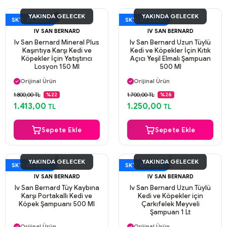
YAKINDA GELECEK
YAKINDA GELECEK
SKT: 09.2027
SKT: 07.2030
IV SAN BERNARD
IV SAN BERNARD
Iv San Bernard Mineral Plus
Iv San Bernard Uzun Tüylü
Kaşıntıya Karşı Kedi ve
Kedi ve Köpekler İçin Kıtık
Köpekler İçin Yatıştırıcı
Açıcı Yeşil Elmalı Şampuan
Losyon 150 Ml
500 Ml
Aynı Gün Kargo
Aynı Gün Kargo
Orijinal Ürün
Orijinal Ürün
Güvenli Ödeme
Güvenli Ödeme
1.800,00 TL
1.700,00 TL
%22
%26
Aynı Gün Kargo
Aynı Gün Kargo
1.413,00
1.250,00
TL
TL
Sepete Ekle
Sepete Ekle
YAKINDA GELECEK
YAKINDA GELECEK
SKT: 03.2030
SKT: 01.2030
IV SAN BERNARD
IV SAN BERNARD
Iv San Bernard Tüy Kaybına
Iv San Bernard Uzun Tüylü
Karşı Portakallı Kedi ve
Kedi ve Köpekler için
Köpek Şampuanı 500 Ml
Çarkıfelek Meyveli
Şampuan 1 Lt
Aynı Gün Kargo
Aynı Gün Kargo
Orijinal Ürün
Orijinal Ürün