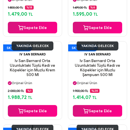
Güvenli Ödeme
Güvenli Ödeme
1.800,00 TL
1.699,00 TL
%18
%6
Aynı Gün Kargo
Aynı Gün Kargo
1.479,00
1.595,00
TL
TL
Sepete Ekle
Sepete Ekle
YAKINDA GELECEK
YAKINDA GELECEK
SKT: 01.2030
SKT: 06.2030
IV SAN BERNARD
IV SAN BERNARD
Iv San Bernard Orta
Iv San Bernard Orta
Uzunluktaki Tüylü Kedi ve
Uzunluktaki Tüylü Kedi ve
Köpekler için Muzlu Krem
Köpekler için Muzlu
500 Ml
Şampuan 500 Ml
Aynı Gün Kargo
Aynı Gün Kargo
Orijinal Ürün
Orijinal Ürün
Güvenli Ödeme
Güvenli Ödeme
2.000,00 TL
1.900,00 TL
%1
%26
Aynı Gün Kargo
Aynı Gün Kargo
1.988,72
1.414,07
TL
TL
Sepete Ekle
Sepete Ekle
YAKINDA GELECEK
YAKINDA GELECEK