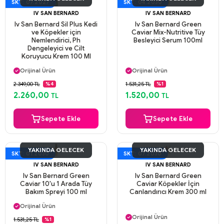
SKT: 07.2027
SKT: 04.2030
IV SAN BERNARD
IV SAN BERNARD
Iv San Bernard Sil Plus Kedi
Iv San Bernard Green
ve Köpekler için
Caviar Mix-Nutritive Tüy
Nemlendirici, Ph
Besleyici Serum 100ml
Dengeleyici ve Cilt
Koruyucu Krem 100 Ml
Aynı Gün Kargo
Aynı Gün Kargo
Orijinal Ürün
Orijinal Ürün
Güvenli Ödeme
Güvenli Ödeme
2.349,00 TL
1.531,25 TL
%4
%1
Aynı Gün Kargo
Aynı Gün Kargo
2.260,00
1.520,00
TL
TL
Sepete Ekle
Sepete Ekle
YAKINDA GELECEK
YAKINDA GELECEK
SKT: 01.2030
SKT: 07.2030
IV SAN BERNARD
IV SAN BERNARD
Iv San Bernard Green
Iv San Bernard Green
Caviar 10'u 1 Arada Tüy
Caviar Köpekler İçin
Bakım Spreyi 100 ml
Canlandırıcı Krem 300 ml
Aynı Gün Kargo
Orijinal Ürün
Aynı Gün Kargo
Güvenli Ödeme
Orijinal Ürün
1.531,25 TL
%1