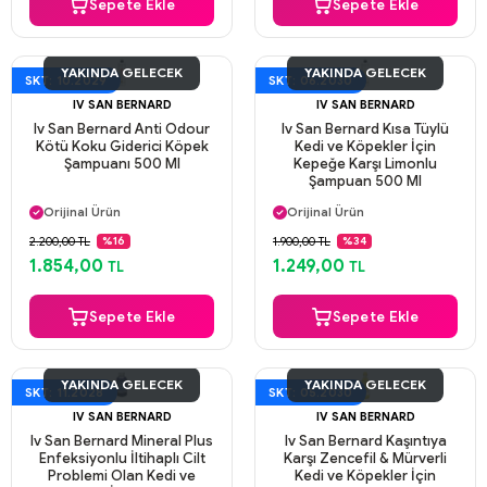
Sepete Ekle
Sepete Ekle
YAKINDA GELECEK
YAKINDA GELECEK
SKT: 10.2029
SKT: 06.2030
IV SAN BERNARD
IV SAN BERNARD
Iv San Bernard Anti Odour
Iv San Bernard Kısa Tüylü
Kötü Koku Giderici Köpek
Kedi ve Köpekler İçin
Şampuanı 500 Ml
Kepeğe Karşı Limonlu
Şampuan 500 Ml
Aynı Gün Kargo
Aynı Gün Kargo
Orijinal Ürün
Orijinal Ürün
Güvenli Ödeme
Güvenli Ödeme
2.200,00 TL
1.900,00 TL
%16
%34
Aynı Gün Kargo
Aynı Gün Kargo
1.854,00
1.249,00
TL
TL
Sepete Ekle
Sepete Ekle
YAKINDA GELECEK
YAKINDA GELECEK
SKT: 11.2028
SKT: 05.2030
IV SAN BERNARD
IV SAN BERNARD
Iv San Bernard Mineral Plus
Iv San Bernard Kaşıntıya
Enfeksiyonlu İltihaplı Cilt
Karşı Zencefil & Mürverli
Problemi Olan Kedi ve
Kedi ve Köpekler İçin