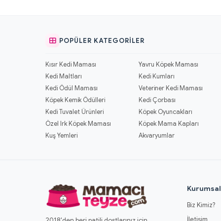
POPÜLER KATEGORILER
Kısır Kedi Maması
Yavru Köpek Maması
Kedi Maltları
Kedi Kumları
Kedi Ödül Maması
Veteriner Kedi Maması
Köpek Kemik Ödülleri
Kedi Çorbası
Kedi Tuvalet Ürünleri
Köpek Oyuncakları
Özel Irk Köpek Maması
Köpek Mama Kapları
Kuş Yemleri
Akvaryumlar
Kurumsa
Biz Kimiz?
İletişim
2018'den beri patili dostlarınız için