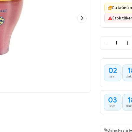
Bu ürünü a
Stok tüke
02
1
:
saat
dak
03
1
:
saat
dak
Daha Fazla
I