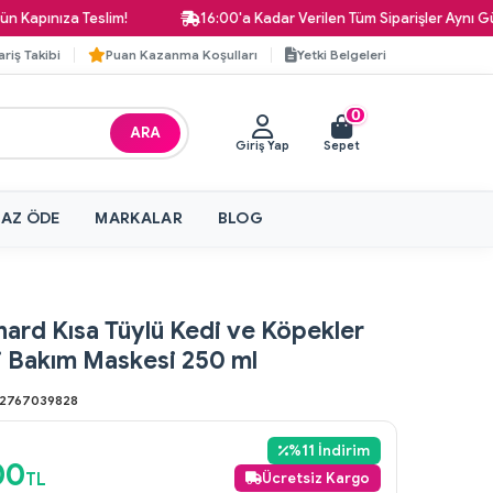
nıza Teslim!
16:00'a Kadar Verilen Tüm Siparişler Aynı Gün Kar
ariş Takibi
Puan Kazanma Koşulları
Yetki Belgeleri
0
ARA
Giriş Yap
Sepet
 AZ ÖDE
MARKALAR
BLOG
nard Kısa Tüylü Kedi ve Köpekler
li Bakım Maskesi 250 ml
2767039828
%
11
İndirim
00
TL
Ücretsiz Kargo