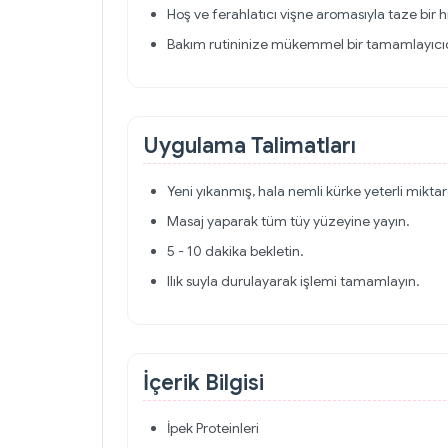
Hoş ve ferahlatıcı vişne aromasıyla taze bir hi
Bakım rutininize mükemmel bir tamamlayıcıd
Uygulama Talimatları
Yeni yıkanmış, hala nemli kürke yeterli mikta
Masaj yaparak tüm tüy yüzeyine yayın.
5 - 10 dakika bekletin.
Ilık suyla durulayarak işlemi tamamlayın.
İçerik Bilgisi
İpek Proteinleri