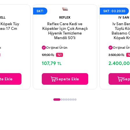
SKT:
SKT: 03.2030
ELL
REFLEX
IV SAN
i Köpek Tüy
Reflex Care Kedi ve
Iv San Be
ası 17 Cm
Köpekler İçin Çok Amaçlı
Tüylü Kö
Hijyenik Temizleme
Balsamo C
Mendili 50'li
Köpek Kr
argo
Aynı Gün Kargo
Aynı Gün
n
Orijinal Ürün
Orijinal Ü
deme
Güvenli Ödeme
Güvenli
109,00 TL
3.500,00 TL
%1
%
argo
Aynı Gün Kargo
Aynı Gün
107,79
2.400,00
TL
e Ekle
Sepete Ekle
Sep