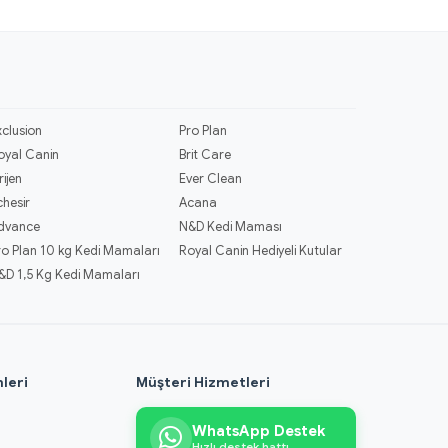
xclusion
Pro Plan
oyal Canin
Brit Care
rijen
Ever Clean
chesir
Acana
dvance
N&D Kedi Maması
ro Plan 10 kg Kedi Mamaları
Royal Canin Hediyeli Kutular
&D 1,5 Kg Kedi Mamaları
leri
Müşteri Hizmetleri
WhatsApp Destek
Hızlı destek hattı