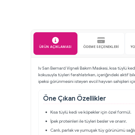
ÜRÜN AÇIKLAMASI
ÖDEME SEÇENEKLERI
Y
Iv San Bernard Vişneli Bakım Maskesi, kısa tüylü kedi
kokusuyla tüyleri ferahlatırken, içeriğindeki aktif bi
ipeksi görünmesini isteyen evcil hayvan sahipleri için
Öne Çıkan Özellikler
Kısa tüylü kedi ve köpekler için özel formül.
İpek proteinleri ile tüyleri besler ve onarır.
Canlı, parlak ve yumuşak tüy görünümü sağla