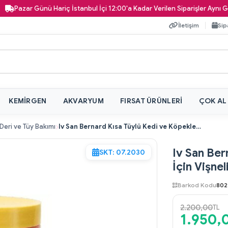
zar Günü Hariç İstanbul İçi 12:00'a Kadar Verilen Siparişler Aynı Gün Kapı
İletişim
Sip
KEMIRGEN
AKVARYUM
FIRSAT ÜRÜNLERI
ÇOK AL
Deri ve Tüy Bakımı
Iv San Bernard Kısa Tüylü Kedi ve Köpekler İçin Vişneli Bakım Maskesi 250 ml
Iv San Ber
SKT: 07.2030
İçin Vişne
Barkod Kodu
802
2.200,00
TL
1.950,