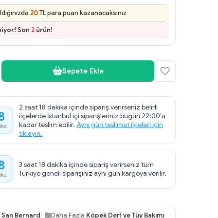
ldığınızda
20
TL para puan kazanacaksınız
niyor! Son
2
ürün!
Sepete Ekle
2 saat 18 dakika içinde sipariş verirseniz belirli
8
ilçelerde İstanbul içi siparişleriniz bugün 22:00'a
kadar teslim edilir.
Aynı gün teslimat ilçeleri için
ika
tıklayın.
8
3 saat 18 dakika içinde sipariş verirseniz tüm
Türkiye geneli siparişiniz aynı gün kargoya verilir.
ika
v San Bernard
Daha Fazla
Köpek Deri ve Tüy Bakımı