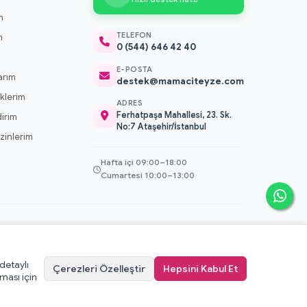
m
TELEFON
m
0 (544) 646 42 40
m
E-POSTA
arım
destek@mamaciteyze.com
klerim
ADRES
Ferhatpaşa Mahallesi, 23. Sk.
dirim
No:7 Ataşehir/İstanbul
 İzinlerim
Hafta içi 09:00–18:00
Cumartesi 10:00–13:00
 detaylı
Çerezleri Özelleştir
Hepsini Kabul Et
erez Politikası
·
KVKK Aydınlatma Metni
·
Kullanıcı Sözleşmesi
ması için