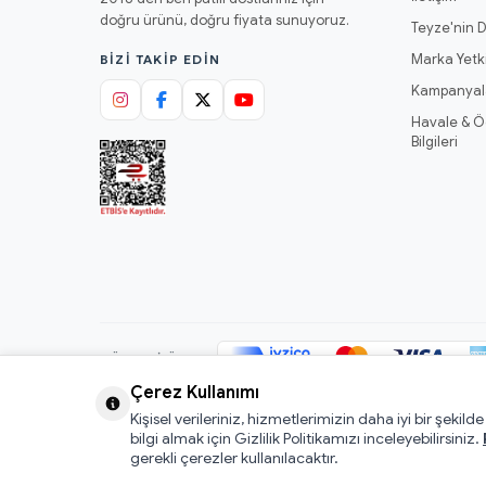
doğru ürünü, doğru fiyata sunuyoruz.
Teyze'nin D
Marka Yetki
BIZI TAKIP EDIN
Kampanyal
Havale & 
Bilgileri
GÜVENLI ÖDEME
Çerez Kullanımı
Kişisel verileriniz, hizmetlerimizin daha iyi bir şekild
© 2026 Mamacı Teyze · Nurşen ve ekibi ile birlikte
ile hazırla
bilgi almak için Gizlilik Politikamızı inceleyebilirsiniz.
gerekli çerezler kullanılacaktır.