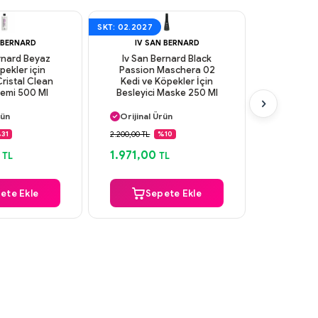
SKT: 02.2027
SKT: 01.2027
 BERNARD
IV SAN BERNARD
rnard Beyaz
Iv San Bernard Black
M-Pet
pekler için
Passion Maschera 02
Köpekl
ristal Clean
Kedi ve Köpekler İçin
Bakım
emi 500 Ml
Besleyici Maske 250 Ml
 Kargo
Aynı Gün Kargo
Aynı G
rün
Orijinal Ürün
Orijinal
 Ödeme
Güvenli Ödeme
Güvenl
2.200,00 TL
189,00 TL
31
%10
%
 Kargo
Aynı Gün Kargo
Aynı G
1.971,00
155,00
TL
TL
ete Ekle
Sepete Ekle
S