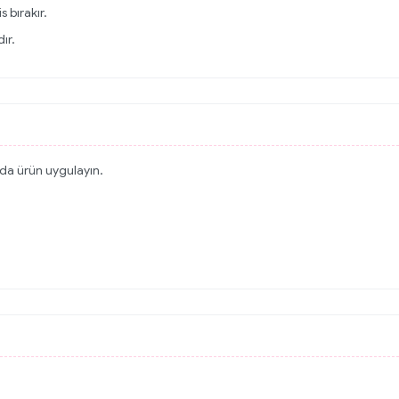
s bırakır.
ır.
rda ürün uygulayın.