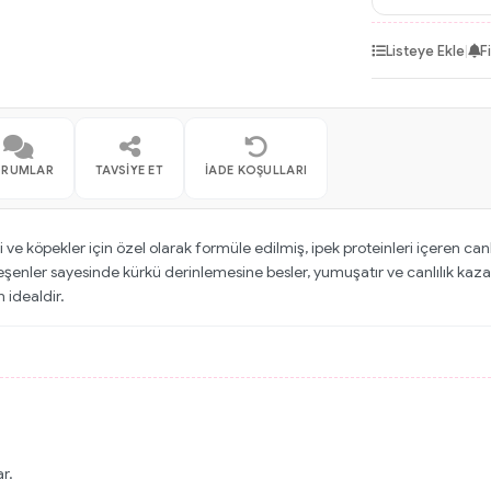
Listeye Ekle
|
F
ORUMLAR
TAVSIYE ET
İADE KOŞULLARI
 ve köpekler için özel olarak formüle edilmiş, ipek proteinleri içeren can
leşenler sayesinde kürkü derinlemesine besler, yumuşatır ve canlılık kazand
 idealdir.
r.