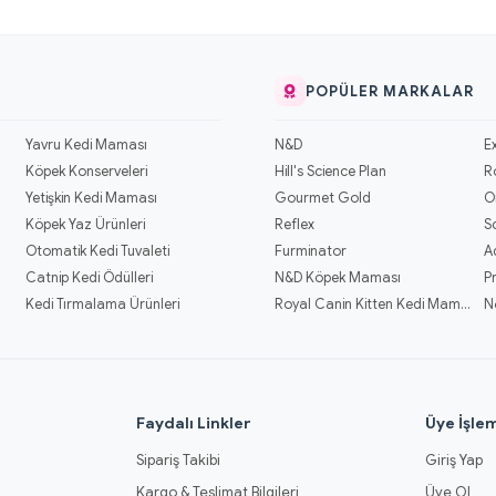
POPÜLER MARKALAR
Yavru Kedi Maması
N&D
E
Köpek Konserveleri
Hill's Science Plan
R
Yetişkin Kedi Maması
Gourmet Gold
O
Köpek Yaz Ürünleri
Reflex
S
Otomatik Kedi Tuvaleti
Furminator
A
Catnip Kedi Ödülleri
N&D Köpek Maması
P
Kedi Tırmalama Ürünleri
Royal Canin Kitten Kedi Mamaları
N
l
Faydalı Linkler
Üye İşlem
Sipariş Takibi
Giriş Yap
Kargo & Teslimat Bilgileri
Üye Ol