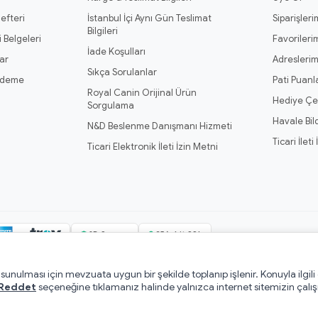
efteri
İstanbul İçi Aynı Gün Teslimat
Siparişleri
Bilgileri
 Belgeleri
Favorileri
İade Koşulları
ar
Adresleri
Sıkça Sorulanlar
Ödeme
Pati Puanl
Royal Canin Orijinal Ürün
Hediye Çe
Sorgulama
Havale Bil
N&D Beslenme Danışmanı Hizmeti
Ticari İleti
Ticari Elektronik İleti İzin Metni
3D Secure
256-bit SSL
e sunulması için mevzuata uygun bir şekilde toplanıp işlenir. Konuyla ilgili
ndı.
Mesafeli Satış Sözleşmesi
·
Pati Puan Kazanma Koşulları
·
Gizlilik ve Ç
Reddet
seçeneğine tıklamanız halinde yalnızca internet sitemizin çalış
T
-Soft
E-Ticaret
Sistemleriyle Hazırlanmıştır.