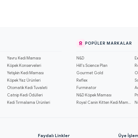
POPÜLER MARKALAR
Yavru Kedi Maması
N&D
E
Köpek Konserveleri
Hill's Science Plan
R
Yetişkin Kedi Maması
Gourmet Gold
O
Köpek Yaz Ürünleri
Reflex
S
Otomatik Kedi Tuvaleti
Furminator
A
Catnip Kedi Ödülleri
N&D Köpek Maması
P
Kedi Tırmalama Ürünleri
Royal Canin Kitten Kedi Mamaları
N
l
Faydalı Linkler
Üye İşlem