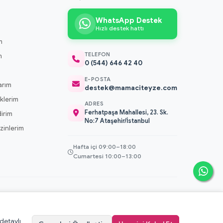
WhatsApp Destek
Hızlı destek hattı
m
TELEFON
m
0 (544) 646 42 40
m
E-POSTA
arım
destek@mamaciteyze.com
klerim
ADRES
Ferhatpaşa Mahallesi, 23. Sk.
dirim
No:7 Ataşehir/İstanbul
 İzinlerim
Hafta içi 09:00–18:00
Cumartesi 10:00–13:00
 detaylı