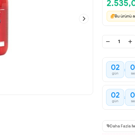
2.535,
Bu ürünü a
02
0
:
gün
sa
02
0
:
gün
sa
Daha Fazla
I