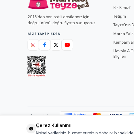
Biz Kimiz?
İletişim
2018'den beri patili dostlarınız için
doğru ürünü, doğru fiyata sunuyoruz.
Teyze'nin D
Marka Yetki
BIZI TAKIP EDIN
Kampanyal
Havale & 
Bilgileri
GÜVENLI ÖDEME
Çerez Kullanımı
Kişisel verileriniz, hizmetlerimizin daha iyi bir şekild