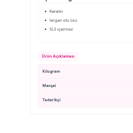
Keratin
Isırgan otu özü
SLS içermez
Ürün Açıklaması
Kilogram
Menşei
Tedarikçi