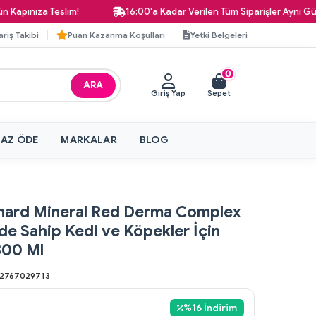
nıza Teslim!
16:00'a Kadar Verilen Tüm Siparişler Aynı Gün Karg
ariş Takibi
Puan Kazanma Koşulları
Yetki Belgeleri
0
ARA
Giriş Yap
Sepet
 AZ ÖDE
MARKALAR
BLOG
rnard Mineral Red Derma Complex
de Sahip Kedi ve Köpekler İçin
300 Ml
2767029713
%
16
İndirim