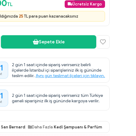
00
TL
Ücretsiz Kargo
ldığınızda
25
TL para puan kazanacaksınız
Sepete Ekle
2 gün 1 saat içinde sipariş verirseniz belirli
1
ilçelerde İstanbul içi siparişleriniz ilk iş gününde
at
teslim edilir.
Aynı gün teslimat ilçeleri için tıklayın.
1
2 gün 1 saat içinde sipariş verirseniz tüm Türkiye
geneli siparişiniz ilk iş gününde kargoya verilir.
at
v San Bernard
Daha Fazla
Kedi Şampuanı & Parfüm