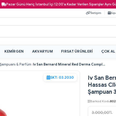
ar Günü Hariç İstanbul İçi 12:00'a Kadar Verilen Siparişler Aynı Gün Kapı
İletişim
Sip
KEMIRGEN
AKVARYUM
FIRSAT ÜRÜNLERI
ÇOK AL
Şampuanı & Parfüm
Iv San Bernard Mineral Red Derma Complex Hassas Cilde Sahip Kedi ve Köpekler İçin Şampuan 300 Ml
Iv San Be
SKT: 03.2030
Hassas Cil
Şampuan 
Barkod Kodu
802
3.000,00
TL