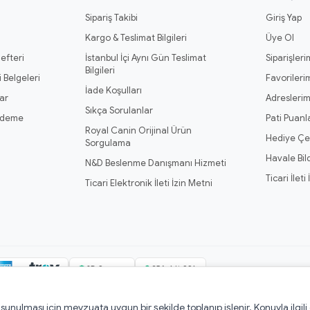
Sipariş Takibi
Giriş Yap
Kargo & Teslimat Bilgileri
Üye Ol
efteri
İstanbul İçi Aynı Gün Teslimat
Siparişleri
Bilgileri
 Belgeleri
Favorileri
İade Koşulları
ar
Adresleri
Sıkça Sorulanlar
Ödeme
Pati Puanl
Royal Canin Orijinal Ürün
Hediye Çe
Sorgulama
Havale Bil
N&D Beslenme Danışmanı Hizmeti
Ticari İleti
Ticari Elektronik İleti İzin Metni
3D Secure
256-bit SSL
e sunulması için mevzuata uygun bir şekilde toplanıp işlenir. Konuyla ilgili