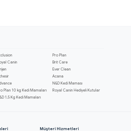
xclusion
Pro Plan
oyal Canin
Brit Care
rijen
Ever Clean
chesir
Acana
dvance
N&D Kedi Maması
ro Plan 10 kg Kedi Mamaları
Royal Canin Hediyeli Kutular
&D 1,5 Kg Kedi Mamaları
leri
Müşteri Hizmetleri