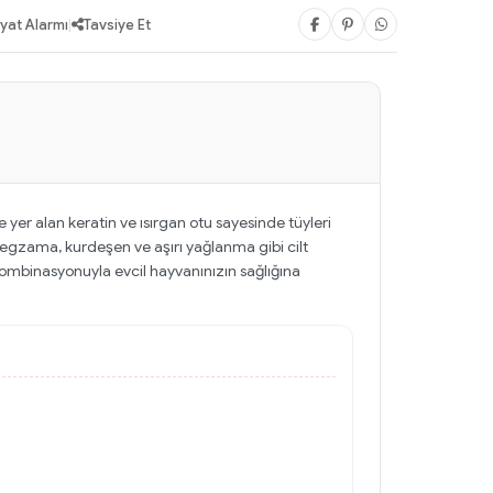
iyat Alarmı
|
Tavsiye Et
er alan keratin ve ısırgan otu sayesinde tüyleri
yle egzama, kurdeşen ve aşırı yağlanma gibi cilt
mbinasyonuyla evcil hayvanınızın sağlığına