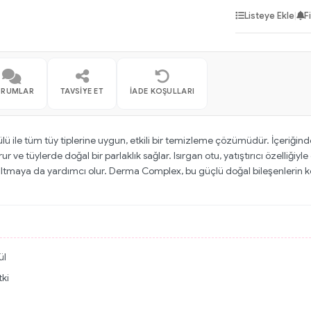
Listeye Ekle
|
F
ORUMLAR
TAVSIYE ET
İADE KOŞULLARI
e tüm tüy tiplerine uygun, etkili bir temizleme çözümüdür. İçeriğinde y
rur ve tüylerde doğal bir parlaklık sağlar. Isırgan otu, yatıştırıcı özelliği
tmaya da yardımcı olur. Derma Complex, bu güçlü doğal bileşenlerin ko
ül
tki