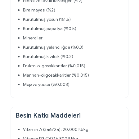
Hidrolize tavuk karaciğeri (%2)
Bira mayası (%2)
Kurutulmuş yosun (%1,5)
Kurutulmuş papatya (%0,5)
Mineraller
Kurutulmuş yalancı iğde (%0,3)
Kurutulmuş kızılcık (%0,2)
Frukto-oligosakkaritler (%0,015)
Mannan-oligosakkaritler (%0,015)
Mojave yucca (%0,008)
Besin Katkı Maddeleri
Vitamin A (3a672a): 20.000 IU/kg
Vitamin D3 (E671): 800 IU/kg