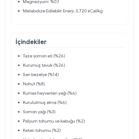
Magnezyum: %0,1
Metabolize Edilebilir Enerji: 3.720 kCal/kg
İçindekiler
Taze somon eti (%26)
Kurumuş tavuk (%26)
Sarı bezelye (%14)
Nohut (%8)
Kümes hayvanları yağı (%6)
Kurutulmuş elma (%6)
Somon yağı (%3)
Psilyum tohumu ve kabuğu (%2)
Keten tohumu (%2)