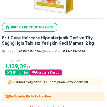
BRIT CARE YETKI BELGESI
Brit Care Haircare Hipoalerjenik Deri ve Tüy
Sağlığı için Tahılsız Yetişkin Kedi Maması 2 kg
Ürün Kodu
8595602540884
Barkod Kodu
8595602540884
1.385,89
TL
1.139,09
TL
%
18
İndirim
Ücretsiz Kargo
Bu ürünü aldığınızda
11
TL para puan kazanacaksınız
Bu Ürünle Birlikte Hediye