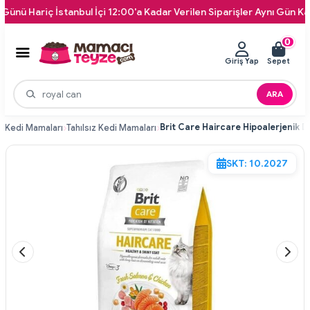
iç İstanbul İçi 12:00'a Kadar Verilen Siparişler Aynı Gün Kapınıza T
0
Giriş Yap
Sepet
ARA
i
Kedi Mamaları
Tahılsız Kedi Mamaları
SKT: 10.2027