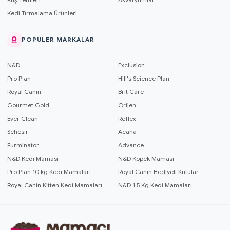
Kedi Tırmalama Ürünleri
POPÜLER MARKALAR
N&D
Exclusion
Pro Plan
Hill's Science Plan
Royal Canin
Brit Care
Gourmet Gold
Orijen
Ever Clean
Reflex
Schesir
Acana
Furminator
Advance
N&D Kedi Maması
N&D Köpek Maması
Pro Plan 10 kg Kedi Mamaları
Royal Canin Hediyeli Kutular
Royal Canin Kitten Kedi Mamaları
N&D 1,5 Kg Kedi Mamaları