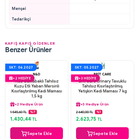
Menşei
Tedarikçi
KAPIŞ KAPIŞ GİDENLER
Benzer Ürünler
SKT: 06.2027
SKT: 05.2027
N&D
BRIT CARE
+2 HEDIYE
+3 HEDIYE
N&D Balkabaklı Tahılsız
Brit Care Urinary Tavuklu
Kuzu Etli Yaban Mersinli
Tahılsız Kısırlaştırılmış
Kısırlaştırılmış Kedi Maması
Yetişkin Kedi Maması 7 kg
1,5 kg
+2 Hediye Ürün
+3 Hediye Ürün
Aynı Gün Kargo
Aynı Gün Kargo
1.545,60 TL
2.640,00 TL
%7
%1
Orijinal Ürün
Orijinal Ürün
1.430,44
2.623,75
TL
TL
Güvenli Ödeme
Güvenli Ödeme
+2 Hediye Ürün
+3 Hediye Ürün
Sepete Ekle
Sepete Ekle