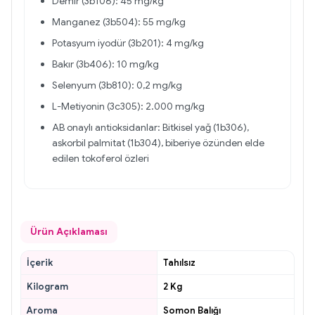
Demir (3b106): 45 mg/kg
Manganez (3b504): 55 mg/kg
Potasyum iyodür (3b201): 4 mg/kg
Bakır (3b406): 10 mg/kg
Selenyum (3b810): 0,2 mg/kg
L-Metiyonin (3c305): 2.000 mg/kg
AB onaylı antioksidanlar: Bitkisel yağ (1b306),
askorbil palmitat (1b304), biberiye özünden elde
edilen tokoferol özleri
Ürün Açıklaması
İçerik
Tahılsız
Kilogram
2 Kg
Aroma
Somon Balığı