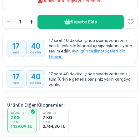
Hediye ürün bilgisi yüklenemedi
Sepete Ekle
17 saat 40 dakika içinde sipariş verirseniz
17
40
belirli ilçelerde İstanbul içi siparişleriniz yarın
teslim edilir.
Aynı gün teslimat ilçeleri için
saat
dakika
tıklayın.
17 saat 40 dakika içinde sipariş verirseniz
17
40
tüm Türkiye geneli siparişiniz yarın kargoya
saat
dakika
verilir.
Ürünün Diğer Kilogramları
AĞIRLIK
AĞIRLIK
2 KG
7 KG
FIYAT
FIYAT
1.139,09 TL
2.764,30 TL