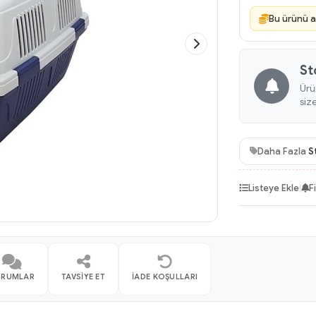
Bu ürünü a
St
Ürü
siz
Daha Fazla
S
Listeye Ekle
|
F
ORUMLAR
TAVSIYE ET
İADE KOŞULLARI