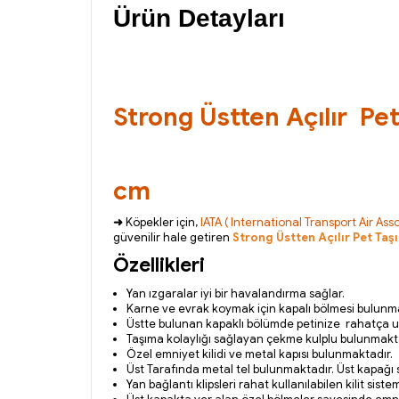
Ürün Detayları
Strong Üstten Açılır
Pe
cm
➜
Köpekler için,
IATA ( International Transport Air Asso
güvenilir hale getiren
Strong Üstten Açılır Pet Taş
Özellikleri
Yan ızgaralar iyi bir havalandırma sağlar.
Karne ve evrak koymak için kapalı bölmesi bulunm
Üstte bulunan kapaklı bölümde petinize rahatça ul
Taşıma kolaylığı sağlayan çekme kulplu bulunmakt
Özel emniyet kilidi ve metal kapısı bulunmaktadır
.
Üst Tarafında metal tel bulunmaktadır. Üst kapağı sa
Yan bağlantı klipsleri rahat kullanılabilen kilit sist