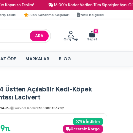
ınıza Teslim!
16:00'a Kadar Verilen Tüm Siparişler Aynı Gün Ka
ariş Takibi
Puan Kazanma Koşulları
Yetki Belgeleri
0
ARA
Giriş Yap
Sepet
 AZ ÖDE
MARKALAR
BLOG
 Üstten Açılabilir Kedi-Köpek
tası Lacivert
d4-2-l
Barkod Kodu
1783000156289
%
6
İndirim
09
TL
Ücretsiz Kargo