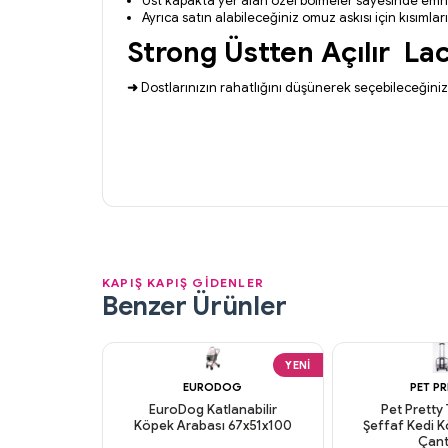
Üst kapakta yer alan özel bölmeler sayesinde emni
Ayrıca satın alabileceğiniz omuz askısı için kısımla
Strong Üstten Açılır
Lac
➜
Dostlarınızın rahatlığını düşünerek seçebileceğiniz
KAPIŞ KAPIŞ GİDENLER
Benzer Ürünler
YENI
EURODOG
PET P
EuroDog Katlanabilir
Pet Pretty 
Köpek Arabası 67x51x100
Şeffaf Kedi 
Çant