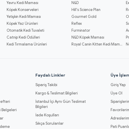
Yavru Kedi Maması
N&D
E
Köpek Konserveleri
Hill's Science Plan
R
Yetişkin Kedi Maması
Gourmet Gold
O
Köpek Yaz Ürünleri
Reflex
S
Otomatik Kedi Tuvaleti
Furminator
A
Catnip Kedi Ödülleri
N&D Köpek Maması
P
Kedi Tırmalama Ürünleri
Royal Canin Kitten Kedi Mamaları
N
l
Faydalı Linkler
Üye İşlem
Sipariş Takibi
Giriş Yap
Kargo & Teslimat Bilgileri
Üye Ol
efteri
İstanbul İçi Aynı Gün Teslimat
Siparişleri
Bilgileri
 Belgeleri
Favorileri
İade Koşulları
ar
Adresleri
Sıkça Sorulanlar
Ödeme
Pati Puanl