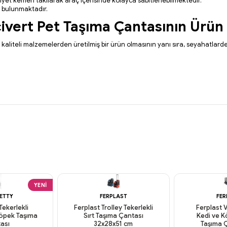
yet kemeri takılarak araç içerisinde kolayca sabitlenebilmektedir.
rı bulunmaktadır.
ivert
Pet Taşıma Çantasının Ürün 
 kaliteli malzemelerden üretilmiş bir ürün olmasının yanı sıra
,
seyahatlarde 
YENI
RETTY
FERPLAST
FER
Tekerlekli
Ferplast Trolley Tekerlekli
Ferplast 
Köpek Taşıma
Sırt Taşıma Çantası
Kedi ve 
ası
32x28x51 cm
Taşıma Ç