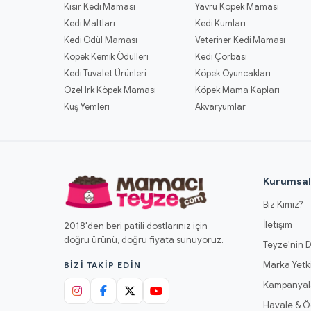
Kısır Kedi Maması
Yavru Köpek Maması
Kedi Maltları
Kedi Kumları
Kedi Ödül Maması
Veteriner Kedi Maması
Köpek Kemik Ödülleri
Kedi Çorbası
Kedi Tuvalet Ürünleri
Köpek Oyuncakları
Özel Irk Köpek Maması
Köpek Mama Kapları
Kuş Yemleri
Akvaryumlar
Kurumsa
Biz Kimiz?
İletişim
2018'den beri patili dostlarınız için
doğru ürünü, doğru fiyata sunuyoruz.
Teyze'nin D
Marka Yetki
BIZI TAKIP EDIN
Kampanyal
Havale & 