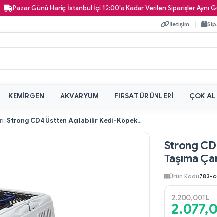
azar Günü Hariç İstanbul İçi 12:00'a Kadar Verilen Siparişler Aynı Gün Kap
İletişim
Sip
KEMIRGEN
AKVARYUM
FIRSAT ÜRÜNLERI
ÇOK AL
ri
Strong CD4 Üstten Açılabilir Kedi-Köpek Taşıma Çantası Lacivert
Strong CD4
Taşıma Çan
Ürün Kodu
783-c
2.200,00
TL
2.077,