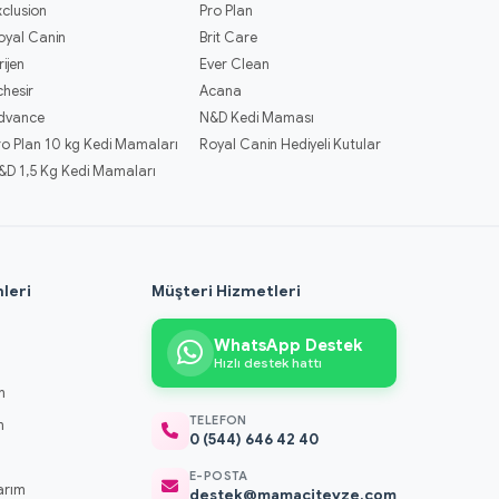
xclusion
Pro Plan
oyal Canin
Brit Care
rijen
Ever Clean
chesir
Acana
dvance
N&D Kedi Maması
ro Plan 10 kg Kedi Mamaları
Royal Canin Hediyeli Kutular
&D 1,5 Kg Kedi Mamaları
leri
Müşteri Hizmetleri
WhatsApp Destek
Hızlı destek hattı
m
TELEFON
m
0 (544) 646 42 40
m
E-POSTA
arım
destek@mamaciteyze.com