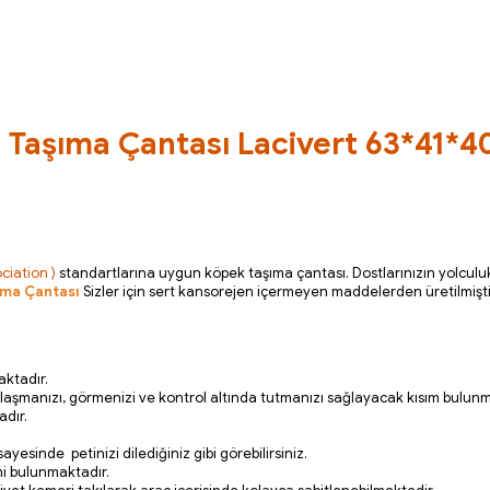
t
Taşıma Çantası
Lacivert 63*41*4
ciation )
standartlarına uygun köpek taşıma çantası
.
Dostlarınızın yolcul
ıma Çantası
Sizler için sert kansorejen içermeyen maddelerden üretilmişti
aktadır.
aşmanızı, görmenizi ve kontrol altında tutmanızı sağlayacak kısım bulunm
adır.
yesinde petinizi dilediğiniz gibi görebilirsiniz.
emi bulunmaktadır.