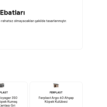
Ebatları
rahatsız olmayacakları şekilde tasarlanmıştır.
PLAST
FERPLAST
F
Voyager 350
Ferplast Argo 60 Ahşap
Ferplast
Köpek Kumaş
Köpek Kulübesi
Kedi ve 
antası Gri