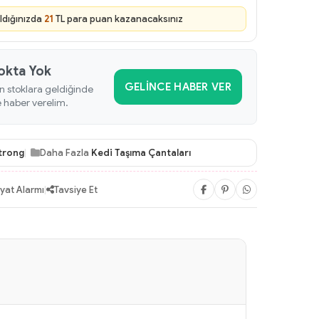
ldığınızda
21
TL para puan kazanacaksınız
okta Yok
GELINCE HABER VER
n stoklara geldiğinde
e haber verelim.
trong
Daha Fazla
Kedi Taşıma Çantaları
iyat Alarmı
|
Tavsiye Et