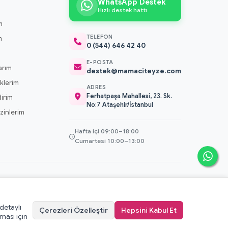
WhatsApp Destek
Hızlı destek hattı
m
TELEFON
m
0 (544) 646 42 40
m
E-POSTA
arım
destek@mamaciteyze.com
klerim
ADRES
Ferhatpaşa Mahallesi, 23. Sk.
dirim
No:7 Ataşehir/İstanbul
 İzinlerim
Hafta içi 09:00–18:00
Cumartesi 10:00–13:00
 detaylı
Çerezleri Özelleştir
Hepsini Kabul Et
erez Politikası
·
KVKK Aydınlatma Metni
·
Kullanıcı Sözleşmesi
ması için