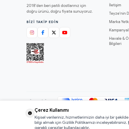
İletişim
2018'den beri patili dostlarınız için
doğru ürünü, doğru fiyata sunuyoruz.
Teyze'nin D
Marka Yetki
BIZI TAKIP EDIN
Kampanyal
Havale & 
Bilgileri
GÜVENLI ÖDEME
Çerez Kullanımı
Kişisel verileriniz, hizmetlerimizin daha iyi bir şekild
© 2026 Mamacı Teyze · Nurşen ve ekibi ile birlikte
ile hazırla
bilgi almak için Gizlilik Politikamızı inceleyebilirsiniz.
gerekli çerezler kullanılacaktır.