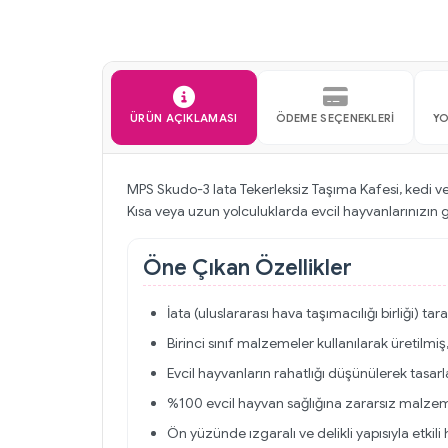
ÜRÜN AÇIKLAMASI
ÖDEME SEÇENEKLERI
Y
MPS Skudo-3 Iata Tekerleksiz Taşıma Kafesi, kedi ve 
Kısa veya uzun yolculuklarda evcil hayvanlarınızın g
Öne Çıkan Özellikler
İata (uluslararası hava taşımacılığı birliği) tar
Birinci sınıf malzemeler kullanılarak üretilmi
Evcil hayvanların rahatlığı düşünülerek tasar
%100 evcil hayvan sağlığına zararsız malzeme
Ön yüzünde ızgaralı ve delikli yapısıyla etkili