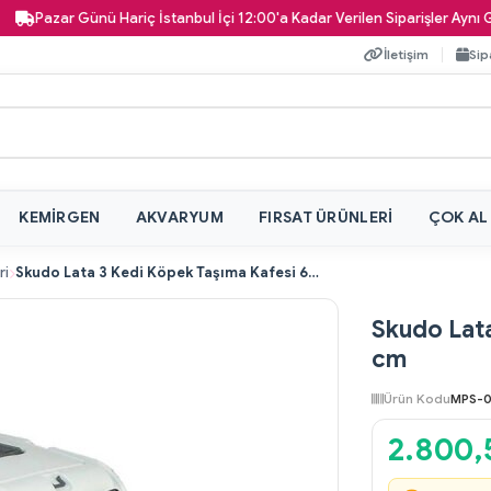
azar Günü Hariç İstanbul İçi 12:00'a Kadar Verilen Siparişler Aynı Gün Ka
İletişim
Sip
KEMIRGEN
AKVARYUM
FIRSAT ÜRÜNLERI
ÇOK AL
ri
Skudo Lata 3 Kedi Köpek Taşıma Kafesi 60 cm
Skudo Lata
cm
Ürün Kodu
MPS-
2.800,