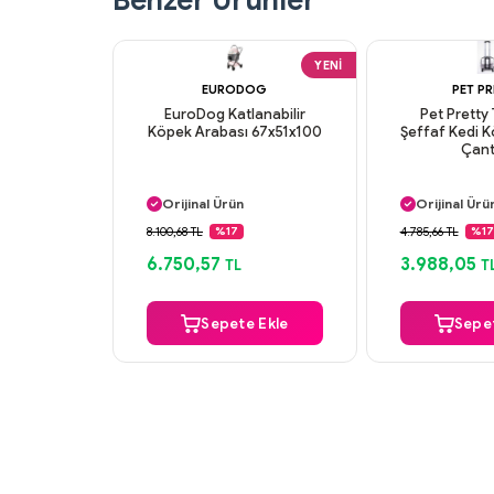
Benzer Ürünler
YENI
EURODOG
PET P
EuroDog Katlanabilir
Pet Pretty 
Köpek Arabası 67x51x100
Şeffaf Kedi 
Çant
Aynı Gün Kargo
Aynı Gün K
Orijinal Ürün
Orijinal Ürü
Güvenli Ödeme
Güvenli Ö
8.100,68 TL
4.785,66 TL
%17
%17
Aynı Gün Kargo
Aynı Gün K
6.750,57
3.988,05
TL
T
Sepete Ekle
Sepet