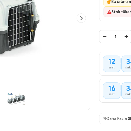
Bu ürünü a
Stok tüke
12
3
:
saat
dak
16
3
:
saat
dak
Daha Fazla
S