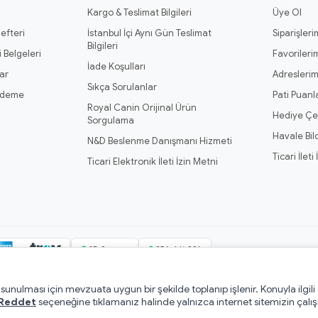
Kargo & Teslimat Bilgileri
Üye Ol
efteri
İstanbul İçi Aynı Gün Teslimat
Siparişleri
Bilgileri
 Belgeleri
Favorileri
İade Koşulları
ar
Adresleri
Sıkça Sorulanlar
Ödeme
Pati Puanl
Royal Canin Orijinal Ürün
Hediye Çe
Sorgulama
Havale Bil
N&D Beslenme Danışmanı Hizmeti
Ticari İleti
Ticari Elektronik İleti İzin Metni
3D Secure
256-bit SSL
e sunulması için mevzuata uygun bir şekilde toplanıp işlenir. Konuyla ilgili
ndı.
Mesafeli Satış Sözleşmesi
·
Pati Puan Kazanma Koşulları
·
Gizlilik ve Ç
Reddet
seçeneğine tıklamanız halinde yalnızca internet sitemizin çalış