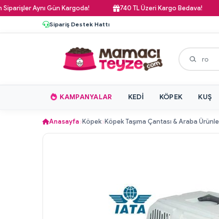
işler Aynı Gün Kargoda!
740 TL Üzeri Kargo Bedava!
P
Sipariş Destek Hattı
KAMPANYALAR
KEDI
KÖPEK
KUŞ
Anasayfa
Köpek
Köpek Taşıma Çantası & Araba Ürünle