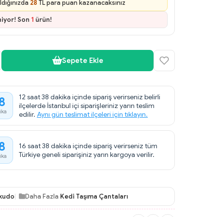
ldığınızda
28
TL para puan kazanacaksınız
niyor! Son
1
ürün!
Sepete Ekle
12 saat 38 dakika içinde sipariş verirseniz belirli
8
ilçelerde İstanbul içi siparişleriniz yarın teslim
ika
edilir.
Aynı gün teslimat ilçeleri için tıklayın.
8
16 saat 38 dakika içinde sipariş verirseniz tüm
Türkiye geneli siparişiniz yarın kargoya verilir.
ika
kudo
Daha Fazla
Kedi Taşıma Çantaları