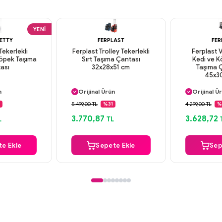
YENI
RETTY
FERPLAST
FER
Tekerlekli
Ferplast Trolley Tekerlekli
Ferplast 
Köpek Taşıma
Sırt Taşıma Çantası
Kedi ve 
ası
32x28x51 cm
Taşıma Ç
45x3
argo
Aynı Gün Kargo
Aynı Gün
n
Orijinal Ürün
Orijinal Ü
deme
Güvenli Ödeme
Güvenli
5.499,00 TL
4.299,00 TL
%31
%
argo
Aynı Gün Kargo
Aynı Gün
3.770,87
3.628,72
L
TL
e Ekle
Sepete Ekle
Sep