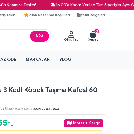
pınıza Teslim!
16:00'a Kadar Verilen Tüm Siparişler Aynı Gün K
ariş Takibi
Puan Kazanma Koşulları
Yetki Belgeleri
0
ARA
Giriş Yap
Sepet
 AZ ÖDE
MARKALAR
BLOG
 3 Kedi Köpek Taşıma Kafesi 60
008
Barkod Kodu
8022967045063
55
Ücretsiz Kargo
TL