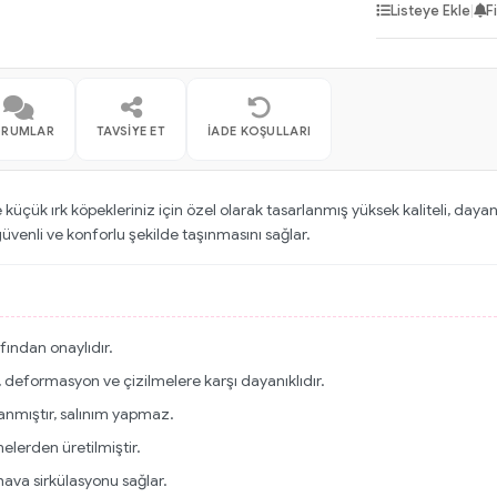
Listeye Ekle
|
F
ORUMLAR
TAVSIYE ET
İADE KOŞULLARI
küçük ırk köpekleriniz için özel olarak tasarlanmış yüksek kaliteli, daya
üvenli ve konforlu şekilde taşınmasını sağlar.
afından onaylıdır.
ş, deformasyon ve çizilmelere karşı dayanıklıdır.
lanmıştır, salınım yapmaz.
lerden üretilmiştir.
 hava sirkülasyonu sağlar.