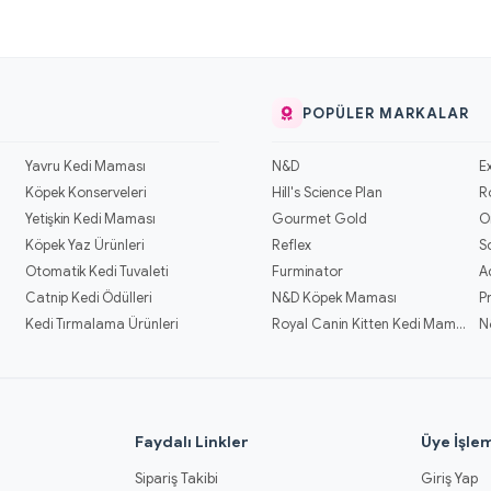
POPÜLER MARKALAR
Yavru Kedi Maması
N&D
E
Köpek Konserveleri
Hill's Science Plan
R
Yetişkin Kedi Maması
Gourmet Gold
O
Köpek Yaz Ürünleri
Reflex
S
Otomatik Kedi Tuvaleti
Furminator
A
Catnip Kedi Ödülleri
N&D Köpek Maması
P
Kedi Tırmalama Ürünleri
Royal Canin Kitten Kedi Mamaları
N
l
Faydalı Linkler
Üye İşlem
Sipariş Takibi
Giriş Yap