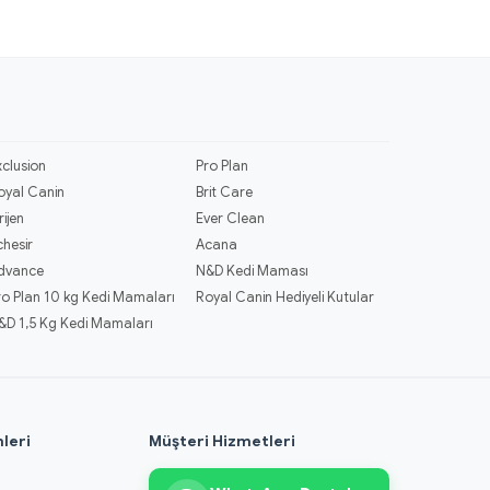
xclusion
Pro Plan
oyal Canin
Brit Care
rijen
Ever Clean
chesir
Acana
dvance
N&D Kedi Maması
ro Plan 10 kg Kedi Mamaları
Royal Canin Hediyeli Kutular
&D 1,5 Kg Kedi Mamaları
leri
Müşteri Hizmetleri