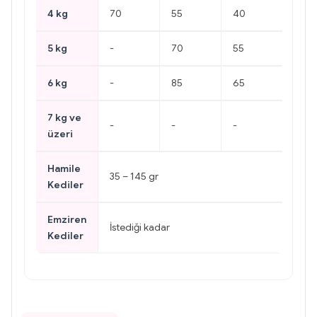
4 kg
70
55
40
5 kg
-
70
55
6 kg
-
85
65
7 kg ve
-
-
-
üzeri
Hamile
35 – 145 gr
Kediler
Emziren
İstediği kadar
Kediler