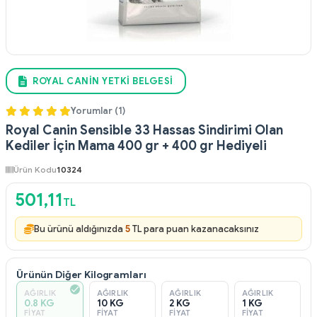
ROYAL CANIN YETKI BELGESI
Yorumlar (1)
Royal Canin Sensible 33 Hassas Sindirimi Olan
Kediler İçin Mama 400 gr + 400 gr Hediyeli
Ürün Kodu
10324
501,11
TL
Bu ürünü aldığınızda
5
TL para puan kazanacaksınız
Ürünün Diğer Kilogramları
AĞIRLIK
AĞIRLIK
AĞIRLIK
AĞIRLIK
0.8 KG
10 KG
2 KG
1 KG
FIYAT
FIYAT
FIYAT
FIYAT