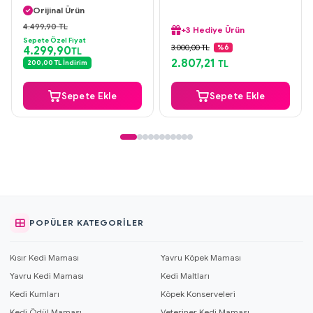
Orijinal Ürün
Güvenli Ödeme
4.499,90 TL
+3 Hediye Ürün
Aynı Gün Kargo
Sepete Özel Fiyat
Aynı Gün Kargo
3.000,00 TL
%6
4.299,90
TL
Orijinal Ürün
2.807,21
200,00 TL İndirim
TL
Güvenli Ödeme
+3 Hediye Ürün
Sepete Ekle
Sepete Ekle
POPÜLER KATEGORILER
Kısır Kedi Maması
Yavru Köpek Maması
Yavru Kedi Maması
Kedi Maltları
Kedi Kumları
Köpek Konserveleri
Kedi Ödül Maması
Veteriner Kedi Maması