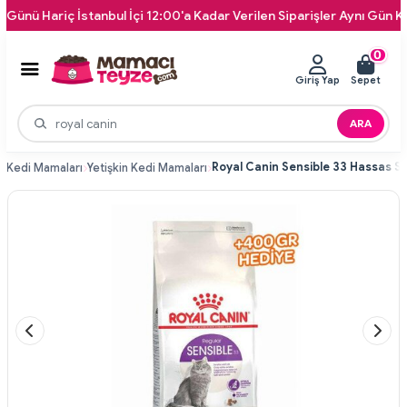
riç İstanbul İçi 12:00'a Kadar Verilen Siparişler Aynı Gün Kapınıza 
0
Giriş Yap
Sepet
ARA
i
Kedi Mamaları
Yetişkin Kedi Mamaları