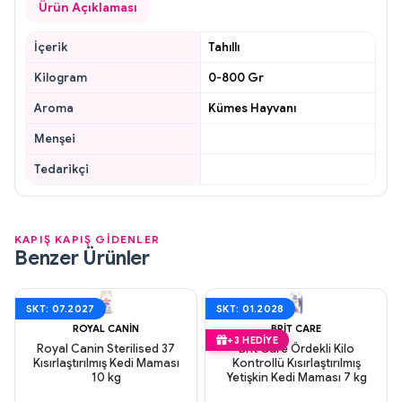
Ürün Açıklaması
İçerik
Tahıllı
Kilogram
0-800 Gr
Aroma
Kümes Hayvanı
Menşei
Tedarikçi
KAPIŞ KAPIŞ GİDENLER
Benzer Ürünler
SKT: 07.2027
SKT: 01.2028
ROYAL CANIN
BRIT CARE
+3 HEDIYE
Royal Canin Sterilised 37
Brit Care Ördekli Kilo
Kısırlaştırılmış Kedi Maması
Kontrollü Kısırlaştırılmış
10 kg
Yetişkin Kedi Maması 7 kg
Aynı Gün Kargo