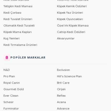
Yetişkin Kedi Maması
Köpek Kemik Ödülleri
Kedi Çorbası
Köpek Yaz Ürünleri
Kedi Tuvalet Ürünleri
Köpek Oyuncakları
Otomatik Kedi Tuvaleti
Özel Irk Köpek Maması
Köpek Mama Kapları
Catnip Kedi Ödülleri
Kuş Yemleri
Akvaryumlar
Kedi Tırmalama Ürünleri
POPÜLER MARKALAR
N&D
Exclusion
Pro Plan
Hill's Science Plan
Royal Canin
Brit Care
Gourmet Gold
Orijen
Ever Clean
Reflex
Schesir
Acana
Furminator
Advance