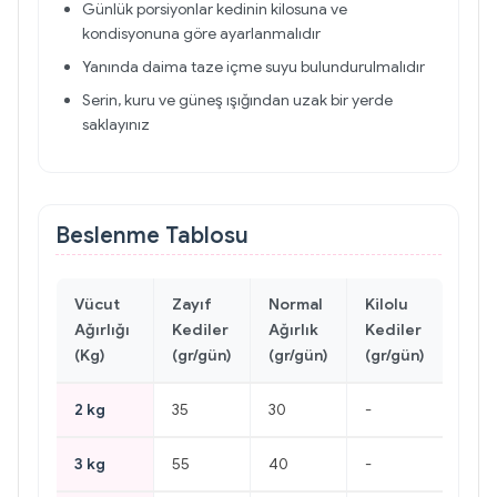
Günlük porsiyonlar kedinin kilosuna ve
kondisyonuna göre ayarlanmalıdır
Yanında daima taze içme suyu bulundurulmalıdır
Serin, kuru ve güneş ışığından uzak bir yerde
saklayınız
Beslenme Tablosu
Vücut
Zayıf
Normal
Kilolu
Ağırlığı
Kediler
Ağırlık
Kediler
(Kg)
(gr/gün)
(gr/gün)
(gr/gün)
2 kg
35
30
-
3 kg
55
40
-