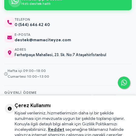
Hızlı destek hattı
TELEFON
0 (544) 646 42 40
E-POSTA
destek@mamaciteyze.com
ADRES
Ferhatpaşa Mahallesi, 23. Sk. No:7 Ataşehir/İstanbul
Hafta içi 09:00–18:00
Cumartesi 10:00–13:00
GÜVENLI ÖDEME
3D Secure
Çerez Kullanımı
256-bit SSL
Kişisel verileriniz, hizmetlerimizin daha iyi bir şekilde
sunulması için mevzuata uygun bir şekilde toplanıp işlenir.
Konuyla ilgili detaylı bilgi almak için Gizlilik Politikamızı
© 2026 Mamacı Teyze · Nurşen ve ekibi ile birlikte
ile hazırlandı.
inceleyebilirsiniz.
Reddet
seçeneğine tıklamanız halinde
Mesafeli Satış Sözleşmesi
yalnızca internet sitemizin çalışması için gerekli çerezler