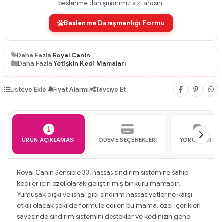
beslenme danışmanımız sizi arasın.
Beslenme Danışmanlığı Formu
Daha Fazla
Royal Canin
Daha Fazla
Yetişkin Kedi Mamaları
Listeye Ekle
|
Fiyat Alarmı
|
Tavsiye Et
ÜRÜN AÇIKLAMASI
ÖDEME SEÇENEKLERI
YORUMLAR (1)
Royal Canin Sensible 33, hassas sindirim sistemine sahip
kediler için özel olarak geliştirilmiş bir kuru mamadır.
Yumuşak dışkı ve ishal gibi sindirim hassasiyetlerine karşı
etkili olacak şekilde formüle edilen bu mama, özel içerikleri
sayesinde sindirim sistemini destekler ve kedinizin genel