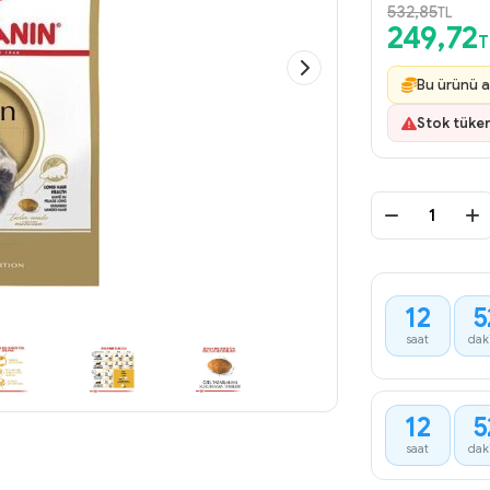
532,85
TL
249,72
T
Bu ürünü a
Stok tüke
12
5
:
saat
dak
12
5
:
saat
dak