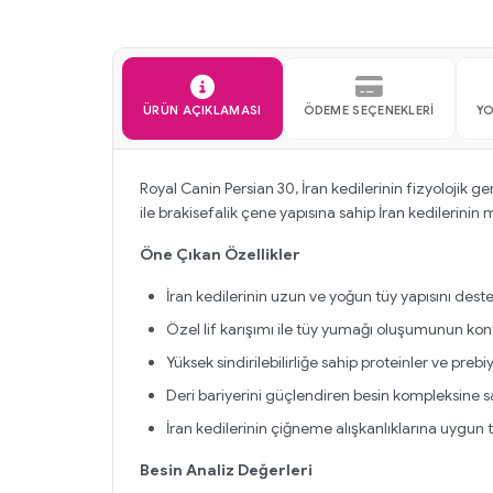
ÜRÜN AÇIKLAMASI
ÖDEME SEÇENEKLERI
Y
Royal Canin Persian 30, İran kedilerinin fizyolojik
ile brakisefalik çene yapısına sahip İran kedilerini
Öne Çıkan Özellikler
İran kedilerinin uzun ve yoğun tüy yapısını destek
Özel lif karışımı ile tüy yumağı oluşumunun kontr
Yüksek sindirilebilirliğe sahip proteinler ve prebi
Deri bariyerini güçlendiren besin kompleksine sa
İran kedilerinin çiğneme alışkanlıklarına uygun 
Besin Analiz Değerleri