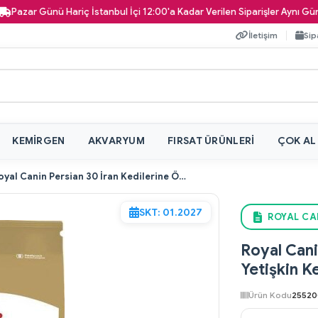
Günü Hariç İstanbul İçi 12:00'a Kadar Verilen Siparişler Aynı Gün Kapınız
İletişim
Sip
KEMIRGEN
AKVARYUM
FIRSAT ÜRÜNLERI
ÇOK AL
Royal Canin Persian 30 İran Kedilerine Özel Yetişkin Kedi Maması 400 gr
SKT: 01.2027
ROYAL CA
Royal Cani
Yetişkin K
Ürün Kodu
2552