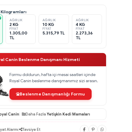
 Kilogramları
AĞIRLIK
AĞIRLIK
AĞIRLIK
2 KG
10 KG
4 KG
FIYAT
FIYAT
FIYAT
1.305,00
5.315,79 TL
2.273,36
TL
TL
yal Canin Beslenme Danışmanı Hizmeti
Formu doldurun, hafta içi mesai saatleri içinde
Royal Canin beslenme danışmanımız sizi arasın.
Beslenme Danışmanlığı Formu
oyal Canin
Daha Fazla
Yetişkin Kedi Mamaları
iyat Alarmı
|
Tavsiye Et