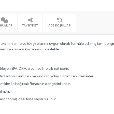
ORUMLAR
TAVSIYE ET
İADE KOŞULLARI
 gereksinimlerine ve tüy yapılarına uygun olarak formüle edilmiş tam den
n mamayı kolayca kavramasını destekler.
leyen EPA, DHA, biotin ve linoleik asit içerir.
ol altına alınmasını ve sindirim yoluyla atılmasını destekler.
yotikler ile bağırsak florasının dengesini korur.
hiptir.
tasarlanmış özel tane yapısı bulunur.