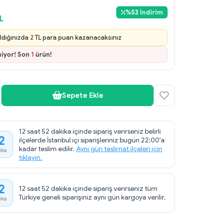
%
53
İndirim
L
ldığınızda
2
TL para puan kazanacaksınız
niyor! Son
1
ürün!
Sepete Ekle
12 saat 52 dakika içinde sipariş verirseniz belirli
2
ilçelerde İstanbul içi siparişleriniz bugün 22:00'a
kadar teslim edilir.
Aynı gün teslimat ilçeleri için
ika
tıklayın.
2
12 saat 52 dakika içinde sipariş verirseniz tüm
Türkiye geneli siparişiniz aynı gün kargoya verilir.
ika