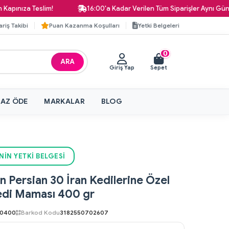
a Teslim!
16:00'a Kadar Verilen Tüm Siparişler Aynı Gün Kargod
ariş Takibi
Puan Kazanma Koşulları
Yetki Belgeleri
0
ARA
Giriş Yap
Sepet
 AZ ÖDE
MARKALAR
BLOG
NIN YETKI BELGESI
n Persian 30 İran Kedilerine Özel
edi Maması 400 gr
00400
Barkod Kodu
3182550702607