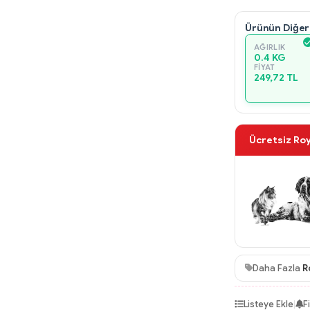
Ürünün Diğer
AĞIRLIK
0.4 KG
FIYAT
249,72 TL
Ücretsiz Ro
Daha Fazla
R
Listeye Ekle
|
F