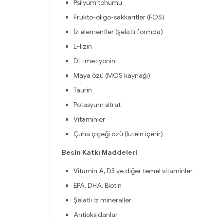
Psilyum tohumu
Frukto-oligo-sakkaritler (FOS)
İz elementler (şelatlı formda)
L-lizin
DL-metiyonin
Maya özü (MOS kaynağı)
Taurin
Potasyum sitrat
Vitaminler
Çuha çiçeği özü (lutein içerir)
Besin Katkı Maddeleri
Vitamin A, D3 ve diğer temel vitaminler
EPA, DHA, Biotin
Şelatlı iz mineraller
Antioksidanlar