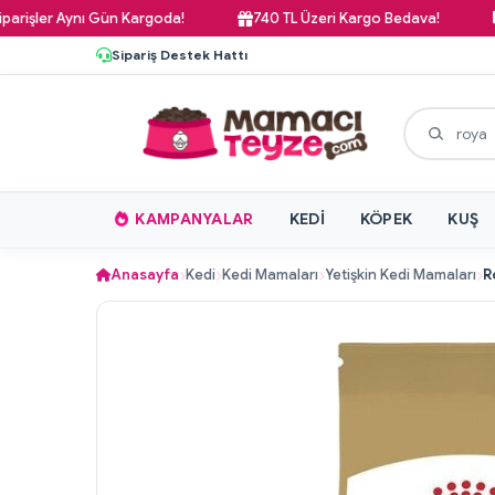
r Aynı Gün Kargoda!
740 TL Üzeri Kargo Bedava!
Pazar 
Sipariş Destek Hattı
KAMPANYALAR
KEDI
KÖPEK
KUŞ
Anasayfa
Kedi
Kedi Mamaları
Yetişkin Kedi Mamaları