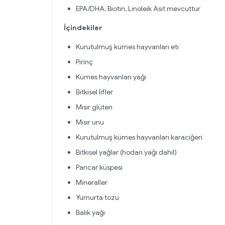
EPA/DHA, Biotin, Linoleik Asit mevcuttur
İçindekiler
Kurutulmuş kümes hayvanları eti
Pirinç
Kümes hayvanları yağı
Bitkisel lifler
Mısır glüten
Mısır unu
Kurutulmuş kümes hayvanları karaciğeri
Bitkisel yağlar (hodan yağı dahil)
Pancar küspesi
Mineraller
Yumurta tozu
Balık yağı