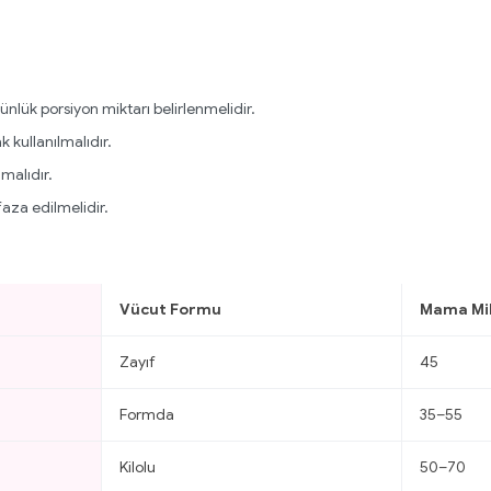
ünlük porsiyon miktarı belirlenmelidir.
 kullanılmalıdır.
malıdır.
aza edilmelidir.
Vücut Formu
Mama Mik
Zayıf
45
Formda
35–55
Kilolu
50–70