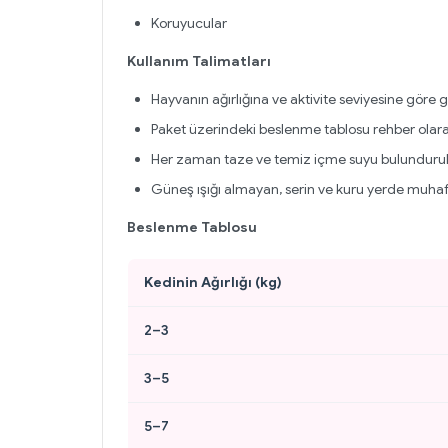
Koruyucular
Kullanım Talimatları
Hayvanın ağırlığına ve aktivite seviyesine göre g
Paket üzerindeki beslenme tablosu rehber olarak
Her zaman taze ve temiz içme suyu bulundurul
Güneş ışığı almayan, serin ve kuru yerde muhaf
Beslenme Tablosu
Kedinin Ağırlığı (kg)
2–3
3–5
5–7