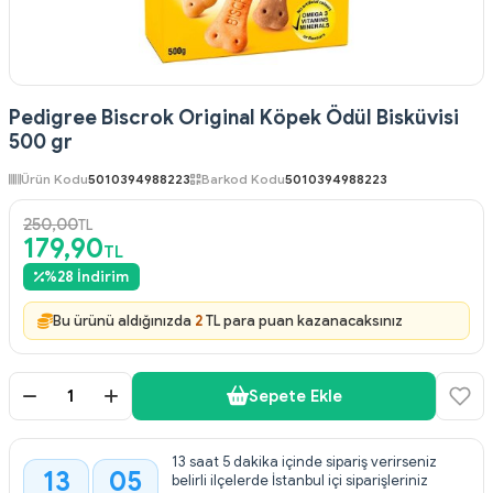
Pedigree Biscrok Original Köpek Ödül Bisküvisi
500 gr
Ürün Kodu
5010394988223
Barkod Kodu
5010394988223
250,00
TL
179,90
TL
%
28
İndirim
Bu ürünü aldığınızda
2
TL para puan kazanacaksınız
Sepete Ekle
13 saat 5 dakika içinde sipariş verirseniz
13
05
belirli ilçelerde İstanbul içi siparişleriniz
: