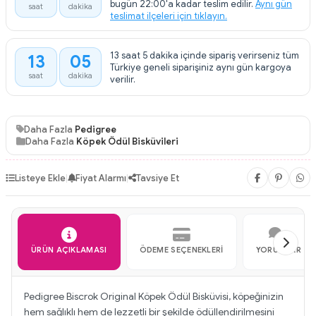
bugün 22:00'a kadar teslim edilir.
Aynı gün
saat
dakika
teslimat ilçeleri için tıklayın.
13 saat 5 dakika içinde sipariş verirseniz tüm
13
05
:
Türkiye geneli siparişiniz aynı gün kargoya
saat
dakika
verilir.
Daha Fazla
Pedigree
Daha Fazla
Köpek Ödül Bisküvileri
Listeye Ekle
|
Fiyat Alarmı
|
Tavsiye Et
ÜRÜN AÇIKLAMASI
ÖDEME SEÇENEKLERI
YORUMLAR
Pedigree Biscrok Original Köpek Ödül Bisküvisi, köpeğinizin
hem sağlıklı hem de lezzetli bir şekilde ödüllendirilmesini