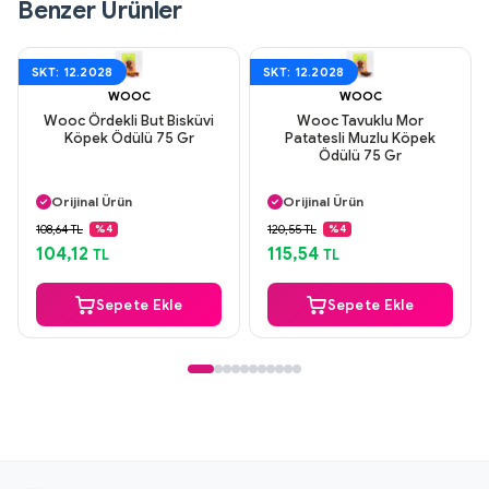
Benzer Ürünler
SKT: 12.2028
SKT: 12.2028
WOOC
WOOC
Wooc Ördekli But Bisküvi
Wooc Tavuklu Mor
Köpek Ödülü 75 Gr
Patatesli Muzlu Köpek
Ödülü 75 Gr
Aynı Gün Kargo
Aynı Gün Kargo
Orijinal Ürün
Orijinal Ürün
Güvenli Ödeme
Güvenli Ödeme
108,64 TL
120,55 TL
%4
%4
Aynı Gün Kargo
Aynı Gün Kargo
104,12
115,54
TL
TL
Sepete Ekle
Sepete Ekle