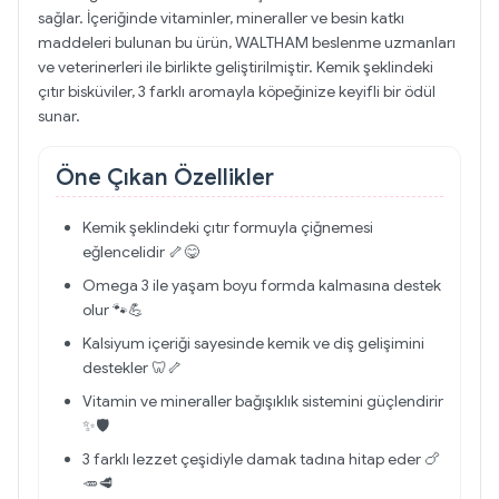
sağlar. İçeriğinde vitaminler, mineraller ve besin katkı
maddeleri bulunan bu ürün, WALTHAM beslenme uzmanları
ve veterinerleri ile birlikte geliştirilmiştir. Kemik şeklindeki
çıtır bisküviler, 3 farklı aromayla köpeğinize keyifli bir ödül
sunar.
Öne Çıkan Özellikler
Kemik şeklindeki çıtır formuyla çiğnemesi
eğlencelidir 🦴😋
Omega 3 ile yaşam boyu formda kalmasına destek
olur 🐾💪
Kalsiyum içeriği sayesinde kemik ve diş gelişimini
destekler 🦷🦴
Vitamin ve mineraller bağışıklık sistemini güçlendirir
✨🛡️
3 farklı lezzet çeşidiyle damak tadına hitap eder 🍗
🥕🥩