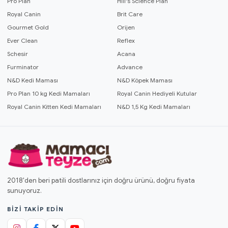
Pro Plan
Hill's Science Plan
Royal Canin
Brit Care
Gourmet Gold
Orijen
Ever Clean
Reflex
Schesir
Acana
Furminator
Advance
N&D Kedi Maması
N&D Köpek Maması
Pro Plan 10 kg Kedi Mamaları
Royal Canin Hediyeli Kutular
Royal Canin Kitten Kedi Mamaları
N&D 1,5 Kg Kedi Mamaları
2018'den beri patili dostlarınız için doğru ürünü, doğru fiyata
sunuyoruz.
BIZI TAKIP EDIN