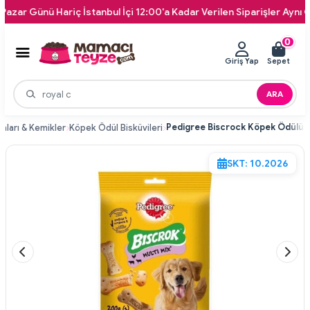
Günü Hariç İstanbul İçi 12:00'a Kadar Verilen Siparişler Aynı Gün Kap
0
Giriş Yap
Sepet
ARA
ları & Kemikler
Köpek Ödül Bisküvileri
SKT: 10.2026