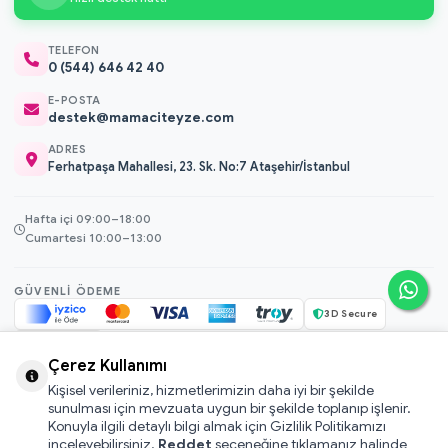
TELEFON
0 (544) 646 42 40
E-POSTA
destek@mamaciteyze.com
ADRES
Ferhatpaşa Mahallesi, 23. Sk. No:7 Ataşehir/İstanbul
Hafta içi 09:00–18:00
Cumartesi 10:00–13:00
GÜVENLI ÖDEME
3D Secure
256-bit SSL
Çerez Kullanımı
Kişisel verileriniz, hizmetlerimizin daha iyi bir şekilde
© 2026 Mamacı Teyze · Nurşen ve ekibi ile birlikte
ile hazırlandı.
sunulması için mevzuata uygun bir şekilde toplanıp işlenir.
Mesafeli Satış Sözleşmesi
Konuyla ilgili detaylı bilgi almak için Gizlilik Politikamızı
inceleyebilirsiniz.
Reddet
seçeneğine tıklamanız halinde
Pati Puan Kazanma Koşulları