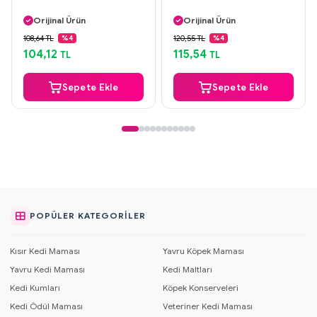
Aynı Gün Kargo
Aynı Gün Kargo
Orijinal Ürün
Orijinal Ürün
Güvenli Ödeme
Güvenli Ödeme
108,64 TL
120,55 TL
%4
%4
Aynı Gün Kargo
Aynı Gün Kargo
104,12
115,54
TL
TL
Sepete Ekle
Sepete Ekle
POPÜLER KATEGORILER
Kısır Kedi Maması
Yavru Köpek Maması
Yavru Kedi Maması
Kedi Maltları
Kedi Kumları
Köpek Konserveleri
Kedi Ödül Maması
Veteriner Kedi Maması