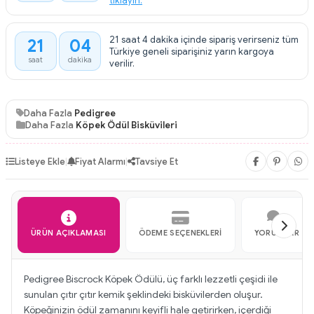
tıklayın.
21 saat 4 dakika içinde sipariş verirseniz tüm
21
04
:
Türkiye geneli siparişiniz yarın kargoya
saat
dakika
verilir.
Daha Fazla
Pedigree
Daha Fazla
Köpek Ödül Bisküvileri
Listeye Ekle
|
Fiyat Alarmı
|
Tavsiye Et
ÜRÜN AÇIKLAMASI
ÖDEME SEÇENEKLERI
YORUMLAR
Pedigree Biscrock Köpek Ödülü, üç farklı lezzetli çeşidi ile
sunulan çıtır çıtır kemik şeklindeki bisküvilerden oluşur.
Köpeğinizin ödül zamanını keyifli hale getirirken, içerdiği