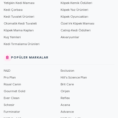
Yetişkin Kedi Maması
Köpek Kemik Ödülleri
Kedi Çorbası
Köpek Yaz Ürünleri
Kedi Tuvalet Ürünleri
Köpek Oyuncakları
Otomatik Kedi Tuvaleti
Özel Irk Köpek Maması
Köpek Mama Kapları
Catnip Kedi Ödülleri
Kuş Yemleri
Akvaryumlar
Kedi Tırmalama Ürünleri
POPÜLER MARKALAR
N&D
Exclusion
Pro Plan
Hill's Science Plan
Royal Canin
Brit Care
Gourmet Gold
Orijen
Ever Clean
Reflex
Schesir
Acana
Furminator
Advance