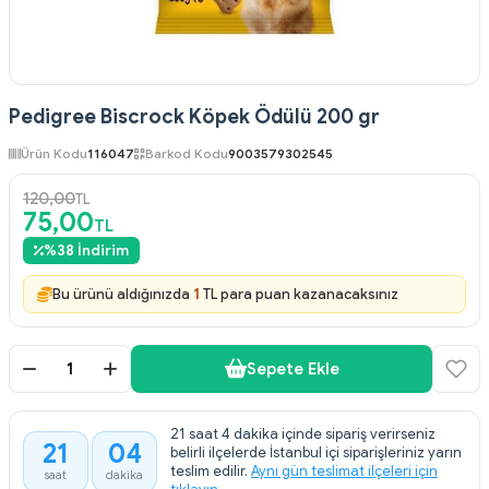
Pedigree Biscrock Köpek Ödülü 200 gr
Ürün Kodu
116047
Barkod Kodu
9003579302545
120,00
TL
75,00
TL
%
38
İndirim
Bu ürünü aldığınızda
1
TL para puan kazanacaksınız
Sepete Ekle
21 saat 4 dakika içinde sipariş verirseniz
21
04
belirli ilçelerde İstanbul içi siparişleriniz yarın
:
teslim edilir.
Aynı gün teslimat ilçeleri için
saat
dakika