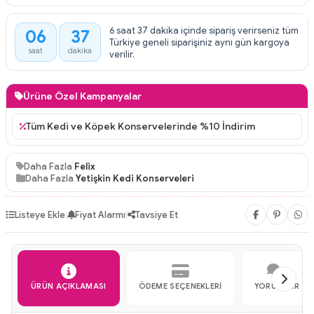
6 saat 37 dakika içinde sipariş verirseniz tüm
06
37
:
Türkiye geneli siparişiniz aynı gün kargoya
saat
dakika
verilir.
Ürüne Özel Kampanyalar
Tüm Kedi ve Köpek Konservelerinde %10 İndirim
Daha Fazla
Felix
Daha Fazla
Yetişkin Kedi Konserveleri
Listeye Ekle
|
Fiyat Alarmı
|
Tavsiye Et
ÜRÜN AÇIKLAMASI
ÖDEME SEÇENEKLERI
YORUMLAR