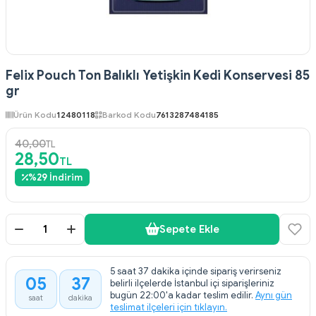
Felix Pouch Ton Balıklı Yetişkin Kedi Konservesi 85
gr
Ürün Kodu
12480118
Barkod Kodu
7613287484185
40,00
TL
28,50
TL
%
29
İndirim
Sepete Ekle
5 saat 37 dakika içinde sipariş verirseniz
05
37
belirli ilçelerde İstanbul içi siparişleriniz
:
bugün 22:00'a kadar teslim edilir.
Aynı gün
saat
dakika
teslimat ilçeleri için tıklayın.