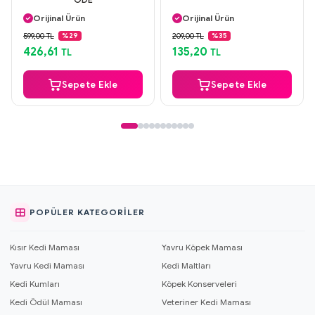
Aynı Gün Kargo
Aynı Gün Kargo
Orijinal Ürün
Orijinal Ürün
Güvenli Ödeme
Güvenli Ödeme
599,00 TL
209,00 TL
%29
%35
Aynı Gün Kargo
Aynı Gün Kargo
426,61
135,20
TL
TL
Sepete Ekle
Sepete Ekle
POPÜLER KATEGORILER
Kısır Kedi Maması
Yavru Köpek Maması
Yavru Kedi Maması
Kedi Maltları
Kedi Kumları
Köpek Konserveleri
Kedi Ödül Maması
Veteriner Kedi Maması