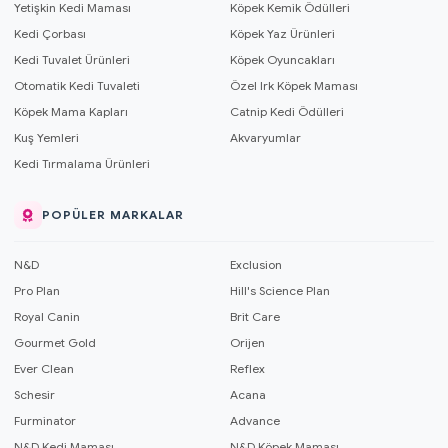
Yetişkin Kedi Maması
Köpek Kemik Ödülleri
Kedi Çorbası
Köpek Yaz Ürünleri
Kedi Tuvalet Ürünleri
Köpek Oyuncakları
Otomatik Kedi Tuvaleti
Özel Irk Köpek Maması
Köpek Mama Kapları
Catnip Kedi Ödülleri
Kuş Yemleri
Akvaryumlar
Kedi Tırmalama Ürünleri
POPÜLER MARKALAR
N&D
Exclusion
Pro Plan
Hill's Science Plan
Royal Canin
Brit Care
Gourmet Gold
Orijen
Ever Clean
Reflex
Schesir
Acana
Furminator
Advance
N&D Kedi Maması
N&D Köpek Maması