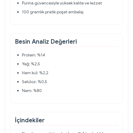
Purina güvencesiyle yüksek kalite ve lezzet
100 gramlık pratik poşet ambalaj
Besin Analiz Değerleri
Protein: %14
Yağ: %2,5
Ham kül: %2,2
Selüloz: %0,5
Nem: %80
İçindekiler