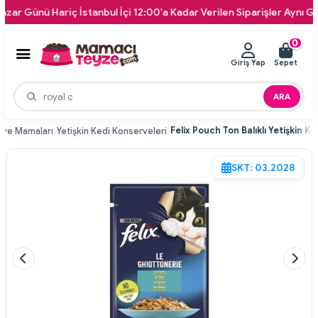
nü Hariç İstanbul İçi 12:00'a Kadar Verilen Siparişler Aynı Gün Kapı
0
Giriş Yap
Sepet
ARA
rve Mamaları
Yetişkin Kedi Konserveleri
SKT: 03.2028