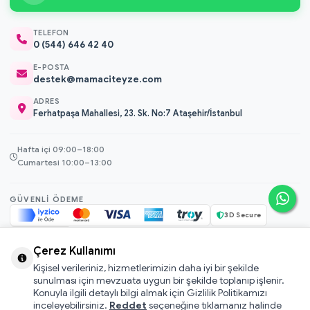
TELEFON
0 (544) 646 42 40
E-POSTA
destek@mamaciteyze.com
ADRES
Ferhatpaşa Mahallesi, 23. Sk. No:7 Ataşehir/İstanbul
Hafta içi 09:00–18:00
Cumartesi 10:00–13:00
GÜVENLI ÖDEME
3D Secure
256-bit SSL
Çerez Kullanımı
Kişisel verileriniz, hizmetlerimizin daha iyi bir şekilde
© 2026 Mamacı Teyze · Nurşen ve ekibi ile birlikte
ile hazırlandı.
sunulması için mevzuata uygun bir şekilde toplanıp işlenir.
Mesafeli Satış Sözleşmesi
Konuyla ilgili detaylı bilgi almak için Gizlilik Politikamızı
inceleyebilirsiniz.
Reddet
seçeneğine tıklamanız halinde
Pati Puan Kazanma Koşulları