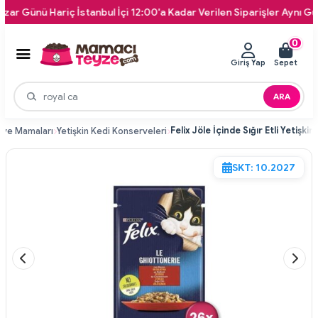
nü Hariç İstanbul İçi 12:00'a Kadar Verilen Siparişler Aynı Gün Kapın
0
Giriş Yap
Sepet
ARA
rve Mamaları
Yetişkin Kedi Konserveleri
SKT: 10.2027