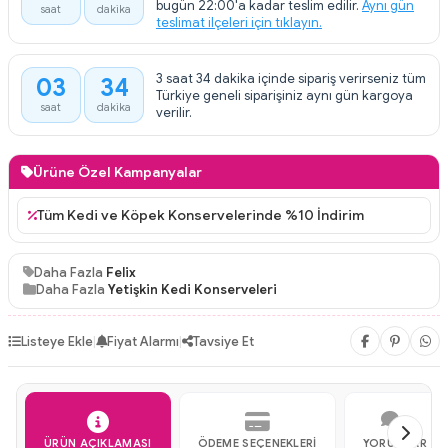
bugün 22:00'a kadar teslim edilir.
Aynı gün
saat
dakika
teslimat ilçeleri için tıklayın.
3 saat 34 dakika içinde sipariş verirseniz tüm
03
34
:
Türkiye geneli siparişiniz aynı gün kargoya
saat
dakika
verilir.
Ürüne Özel Kampanyalar
Tüm Kedi ve Köpek Konservelerinde %10 İndirim
Daha Fazla
Felix
Daha Fazla
Yetişkin Kedi Konserveleri
Listeye Ekle
|
Fiyat Alarmı
|
Tavsiye Et
ÜRÜN AÇIKLAMASI
ÖDEME SEÇENEKLERI
YORUMLAR