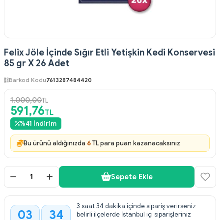
Felix Jöle İçinde Sığır Etli Yetişkin Kedi Konservesi
85 gr X 26 Adet
Barkod Kodu
7613287484420
1.000,00
TL
591,76
TL
%
41
İndirim
Bu ürünü aldığınızda
6
TL para puan kazanacaksınız
Sepete Ekle
3 saat 34 dakika içinde sipariş verirseniz
03
34
belirli ilçelerde İstanbul içi siparişleriniz
: