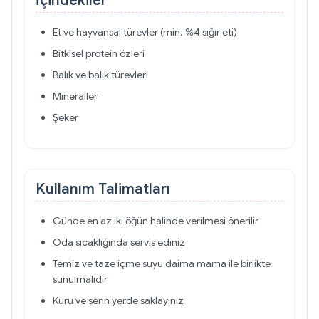
İçindekiler
Et ve hayvansal türevler (min. %4 sığır eti)
Bitkisel protein özleri
Balık ve balık türevleri
Mineraller
Şeker
Kullanım Talimatları
Günde en az iki öğün halinde verilmesi önerilir
Oda sıcaklığında servis ediniz
Temiz ve taze içme suyu daima mama ile birlikte
sunulmalıdır
Kuru ve serin yerde saklayınız