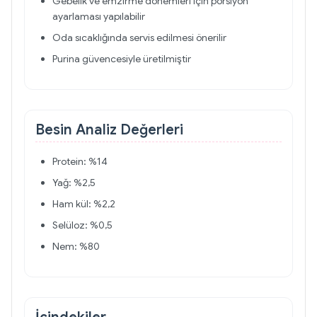
Gebelik ve emzirme dönemleri için porsiyon
ayarlaması yapılabilir
Oda sıcaklığında servis edilmesi önerilir
Purina güvencesiyle üretilmiştir
Besin Analiz Değerleri
Protein: %14
Yağ: %2,5
Ham kül: %2,2
Selüloz: %0,5
Nem: %80