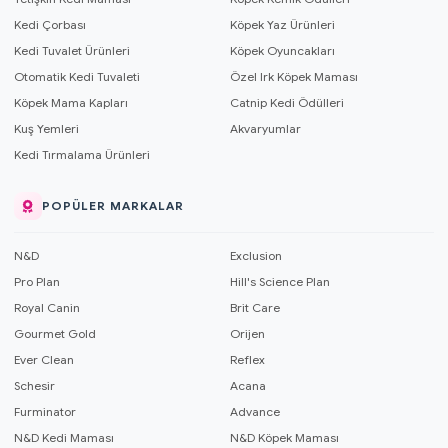
Kedi Çorbası
Köpek Yaz Ürünleri
Kedi Tuvalet Ürünleri
Köpek Oyuncakları
Otomatik Kedi Tuvaleti
Özel Irk Köpek Maması
Köpek Mama Kapları
Catnip Kedi Ödülleri
Kuş Yemleri
Akvaryumlar
Kedi Tırmalama Ürünleri
POPÜLER MARKALAR
N&D
Exclusion
Pro Plan
Hill's Science Plan
Royal Canin
Brit Care
Gourmet Gold
Orijen
Ever Clean
Reflex
Schesir
Acana
Furminator
Advance
N&D Kedi Maması
N&D Köpek Maması