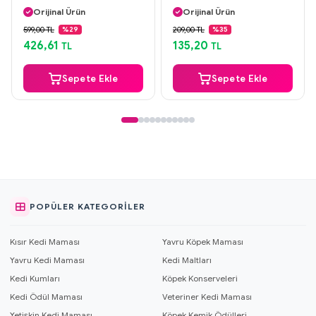
Orijinal Ürün
Orijinal Ürün
Güvenli Ödeme
Güvenli Ödeme
599,00 TL
209,00 TL
%29
%35
Aynı Gün Kargo
Aynı Gün Kargo
426,61
135,20
TL
TL
Sepete Ekle
Sepete Ekle
POPÜLER KATEGORILER
Kısır Kedi Maması
Yavru Köpek Maması
Yavru Kedi Maması
Kedi Maltları
Kedi Kumları
Köpek Konserveleri
Kedi Ödül Maması
Veteriner Kedi Maması
Yetişkin Kedi Maması
Köpek Kemik Ödülleri