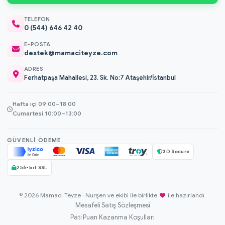
TELEFON
0 (544) 646 42 40
E-POSTA
destek@mamaciteyze.com
ADRES
Ferhatpaşa Mahallesi, 23. Sk. No:7 Ataşehir/İstanbul
Hafta içi 09:00–18:00
Cumartesi 10:00–13:00
GÜVENLI ÖDEME
3D Secure
256-bit SSL
© 2026 Mamacı Teyze · Nurşen ve ekibi ile birlikte
ile hazırlandı.
Mesafeli Satış Sözleşmesi
Pati Puan Kazanma Koşulları