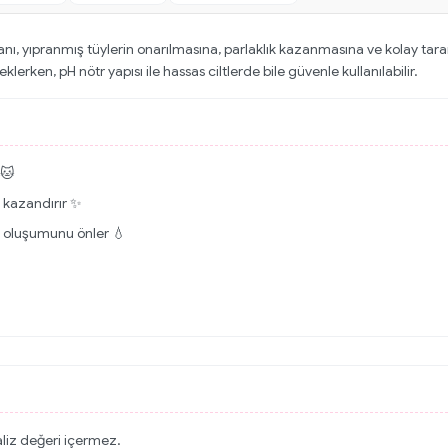
 yıpranmış tüylerin onarılmasına, parlaklık kazanmasına ve kolay tarana
erken, pH nötr yapısı ile hassas ciltlerde bile güvenle kullanılabilir.
 🐱
k kazandırır ✨
üm oluşumunu önler 💧
aliz değeri içermez.