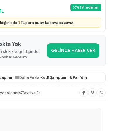
%
19
İndirim
TL
ldığınızda
1
TL para puan kazanacaksınız
okta Yok
GELINCE HABER VER
n stoklara geldiğinde
e haber verelim.
eaphar
Daha Fazla
Kedi Şampuanı & Parfüm
iyat Alarmı
|
Tavsiye Et