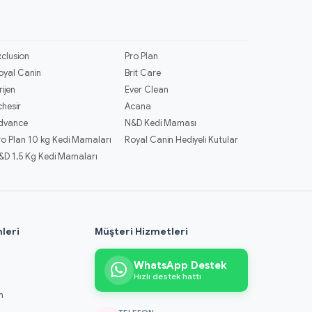
xclusion
Pro Plan
oyal Canin
Brit Care
rijen
Ever Clean
chesir
Acana
dvance
N&D Kedi Maması
ro Plan 10 kg Kedi Mamaları
Royal Canin Hediyeli Kutular
&D 1,5 Kg Kedi Mamaları
leri
Müşteri Hizmetleri
WhatsApp Destek
Hızlı destek hattı
m