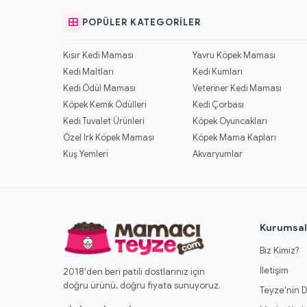
POPÜLER KATEGORILER
Kısır Kedi Maması
Yavru Köpek Maması
Kedi Maltları
Kedi Kumları
Kedi Ödül Maması
Veteriner Kedi Maması
Köpek Kemik Ödülleri
Kedi Çorbası
Kedi Tuvalet Ürünleri
Köpek Oyuncakları
Özel Irk Köpek Maması
Köpek Mama Kapları
Kuş Yemleri
Akvaryumlar
Kurumsa
Biz Kimiz?
İletişim
2018'den beri patili dostlarınız için
doğru ürünü, doğru fiyata sunuyoruz.
Teyze'nin D