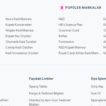
POPÜLER MARKALAR
Yavru Kedi Maması
N&D
E
Köpek Konserveleri
Hill's Science Plan
R
Yetişkin Kedi Maması
Gourmet Gold
O
Köpek Yaz Ürünleri
Reflex
S
Otomatik Kedi Tuvaleti
Furminator
A
Catnip Kedi Ödülleri
N&D Köpek Maması
P
Kedi Tırmalama Ürünleri
Royal Canin Kitten Kedi Mamaları
N
l
Faydalı Linkler
Üye İşlem
Sipariş Takibi
Giriş Yap
Kargo & Teslimat Bilgileri
Üye Ol
efteri
İstanbul İçi Aynı Gün Teslimat
Siparişleri
Bilgileri