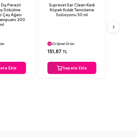
Dış Parazit
Supravet Ear Clean Kedi
Suprave
Tüy Dökülme
Köpek Kulak Temizleme
Lavan
ci Çay Ağacı
Solüsyonu 50 ml
Köpek
Şampuanı 200
Şamp
ml
 Kargo
Aynı Gün Kargo
Aynı G
rün
Orijinal Ürün
Orijinal
 Ödeme
Güvenli Ödeme
Güvenl
151,87
151,76
TL
T
 Kargo
Aynı Gün Kargo
Aynı G
ete Ekle
Sepete Ekle
S