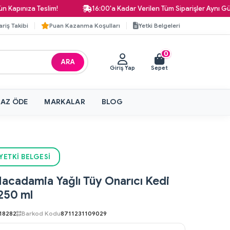
nıza Teslim!
16:00'a Kadar Verilen Tüm Siparişler Aynı Gün Kar
ariş Takibi
Puan Kazanma Koşulları
Yetki Belgeleri
0
ARA
Giriş Yap
Sepet
 AZ ÖDE
MARKALAR
BLOG
YETKI BELGESI
acadamia Yağlı Tüy Onarıcı Kedi
250 ml
18282
Barkod Kodu
8711231109029