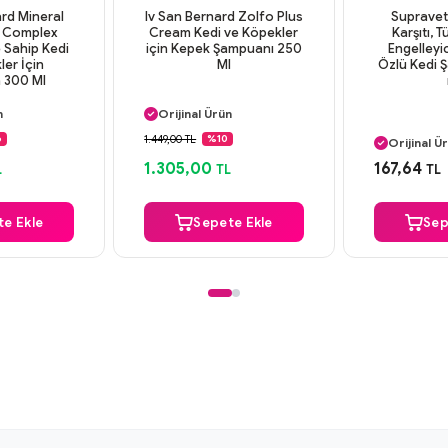
ard Mineral
Iv San Bernard Zolfo Plus
Supravet 
 Complex
Cream Kedi ve Köpekler
Karşıtı, 
 Sahip Kedi
için Kepek Şampuanı 250
Engelleyi
ler İçin
Ml
Özlü Kedi 
 300 Ml
argo
Aynı Gün Kargo
n
Orijinal Ürün
Aynı Gün
deme
Güvenli Ödeme
1.449,00 TL
6
%10
Orijinal Ü
argo
Aynı Gün Kargo
Güvenli
1.305,00
167,64
L
TL
TL
Aynı Gün
e Ekle
Sepete Ekle
Sep