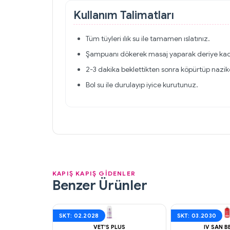
Kullanım Talimatları
Tüm tüyleri ılık su ile tamamen ıslatınız.
Şampuanı dökerek masaj yaparak deriye kada
2-3 dakika beklettikten sonra köpürtüp nazik
Bol su ile durulayıp iyice kurutunuz.
KAPIŞ KAPIŞ GİDENLER
Benzer Ürünler
SKT: 02.2028
SKT: 03.2030
VET'S PLUS
IV SAN 