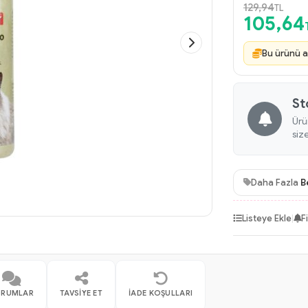
129,94
TL
105,64
Bu ürünü a
St
Ürü
siz
Daha Fazla
B
Listeye Ekle
|
F
ORUMLAR
TAVSIYE ET
İADE KOŞULLARI