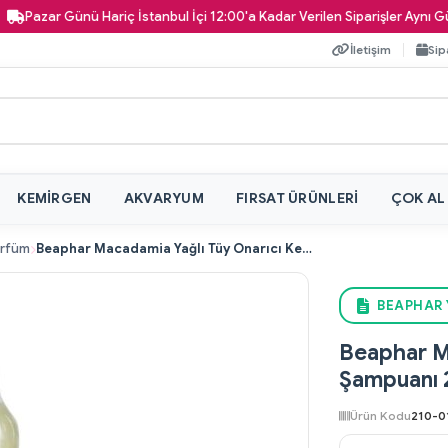
zar Günü Hariç İstanbul İçi 12:00'a Kadar Verilen Siparişler Aynı Gün Kapı
İletişim
Sip
KEMIRGEN
AKVARYUM
FIRSAT ÜRÜNLERI
ÇOK AL
arfüm
Beaphar Macadamia Yağlı Tüy Onarıcı Kedi Şampuanı 250 ml
BEAPHAR 
Beaphar M
Şampuanı 
Ürün Kodu
210-0