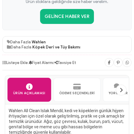
Ürün stoklara geldiğinde size haber verelim.
GELINCE HABER VER
Daha Fazla
Wahlen
Daha Fazla
Köpek Deri ve Tüy Bakımı
Listeye Ekle
|
Fiyat Alarmı
|
Tavsiye Et
ÜRÜN AÇIKLAMASI
ÖDEME SEÇENEKLERI
YORUMLAR
Wahlen All Clean Islak Mendil, kedi ve köpeklerin günlük hijyen
ihtiyaçları için özel olarak geliştirilmiş, pratik ve çok amaçlı bir
temizlik ürünüdür. Ağız, göz çevresi, kulak, burun, pati, vücut,
genital bölge ve meme ucu gibi hassas bölgelerin
temizliğinde güvenle kullanılabilir.