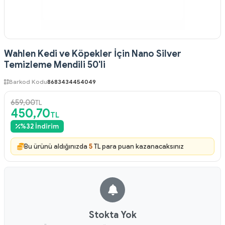
Wahlen Kedi ve Köpekler İçin Nano Silver
Temizleme Mendili 50'li
Barkod Kodu
8683434454049
659,00
TL
450,70
TL
%
32
İndirim
Bu ürünü aldığınızda
5
TL para puan kazanacaksınız
Stokta Yok