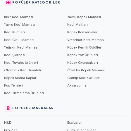
POPÜLER KATEGORILER
Kısır Kedi Maması
Yavru Köpek Maması
Yavru Kedi Maması
Kedi Maltları
Kedi Kumları
Köpek Konserveleri
Kedi Ödül Maması
Veteriner Kedi Maması
Yetişkin Kedi Maması
Köpek Kemik Ödülleri
Kedi Çorbası
Köpek Yaz Ürünleri
Kedi Tuvalet Ürünleri
Köpek Oyuncakları
Otomatik Kedi Tuvaleti
Özel Irk Köpek Maması
Köpek Mama Kapları
Catnip Kedi Ödülleri
Kuş Yemleri
Akvaryumlar
Kedi Tırmalama Ürünleri
POPÜLER MARKALAR
N&D
Exclusion
Pro Plan
Hill's Science Plan