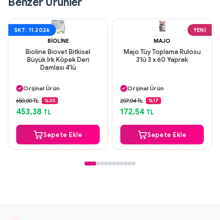
Benzer Ürünler
SKT: 11.2026
YENI
BIOLINE
MAJO
Bioline Biovet Bitkisel
Majo Tüy Toplama Rulosu
Büyük Irk Köpek Deri
3'lü 3 x 60 Yaprak
Damlası 4'lü
Aynı Gün Kargo
Aynı Gün Kargo
Orijinal Ürün
Orijinal Ürün
Güvenli Ödeme
Güvenli Ödeme
650,00 TL
207,04 TL
%30
%17
Aynı Gün Kargo
Aynı Gün Kargo
453,38
172,54
TL
TL
Sepete Ekle
Sepete Ekle