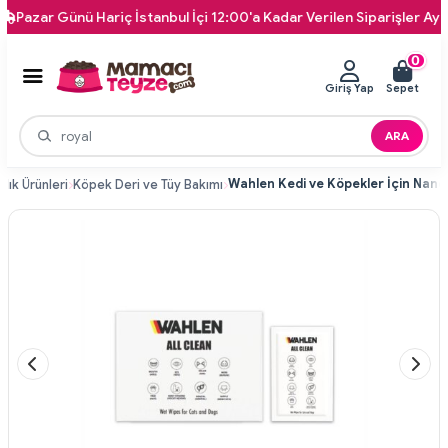
zar Günü Hariç İstanbul İçi 12:00'a Kadar Verilen Siparişler Aynı Gün
0
Giriş Yap
Sepet
ARA
lık Ürünleri
Köpek Deri ve Tüy Bakımı