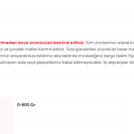
 almadan önce ürününüzü kontrol ediniz.
Tüm ürünlerimiz orijinal k
 ve içindeki malları kontrol ediniz. Size gönderilen üründe bir hasar m
zi arayarak bize bildiriniz aksi taktirde imzaladığınız kargo teslim fişi
ulmayan iade veya şikayetleriniz kabul edilmeyecektir. İyi alışverişler dil
0-800 Gr