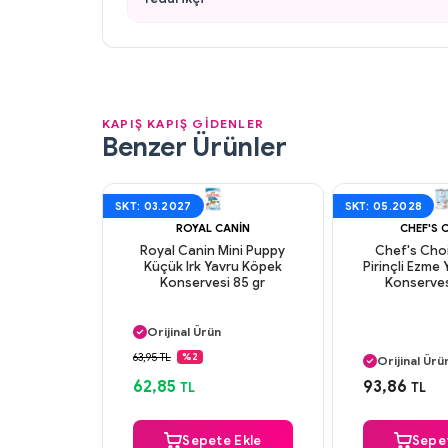
KAPIŞ KAPIŞ GİDENLER
Benzer Ürünler
SKT: 03.2027
SKT: 05.2028
ROYAL CANIN
CHEF'S 
Royal Canin Mini Puppy
Chef's Cho
Küçük Irk Yavru Köpek
Pirinçli Ezme
Konservesi 85 gr
Konserves
Aynı Gün Kargo
Orijinal Ürün
Aynı Gün K
Güvenli Ödeme
63,95 TL
%2
Orijinal Ürü
Aynı Gün Kargo
Güvenli Ö
62,85
93,86
TL
TL
Aynı Gün K
Sepete Ekle
Sepet