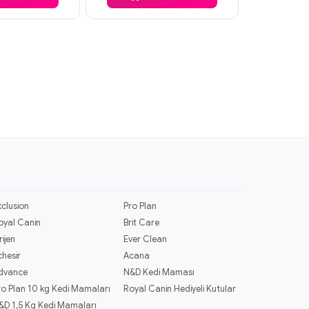
xclusion
Pro Plan
oyal Canin
Brit Care
rijen
Ever Clean
chesir
Acana
dvance
N&D Kedi Maması
ro Plan 10 kg Kedi Mamaları
Royal Canin Hediyeli Kutular
&D 1,5 Kg Kedi Mamaları