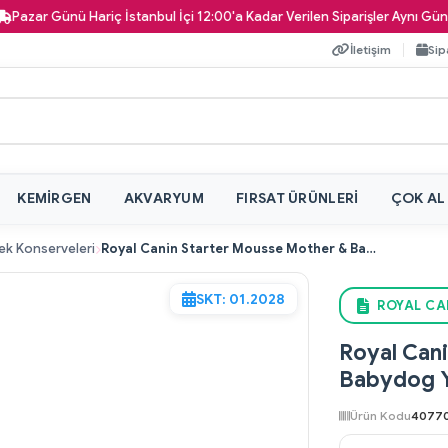
Günü Hariç İstanbul İçi 12:00'a Kadar Verilen Siparişler Aynı Gün Kapınıza
İletişim
Sip
KEMIRGEN
AKVARYUM
FIRSAT ÜRÜNLERI
ÇOK AL
ek Konserveleri
Royal Canin Starter Mousse Mother & Babydog Yavru Köpek Konservesi 195 gr
SKT: 01.2028
ROYAL CA
Royal Can
Babydog Y
Ürün Kodu
4077