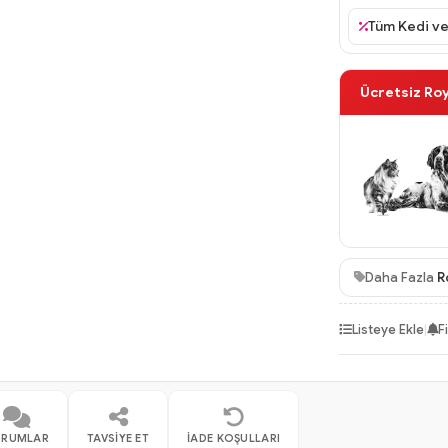
 Köpek Konservelerinde %10 İndirim
Tüm Kedi ve
Ücretsiz Ro
Daha Fazla
R
Listeye Ekle
|
F
ORUMLAR
TAVSIYE ET
İADE KOŞULLARI