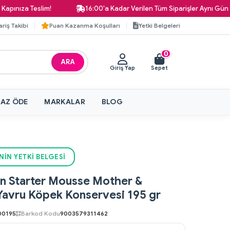
 Teslim!
16:00'a Kadar Verilen Tüm Siparişler Aynı Gün Kargoda
ariş Takibi
Puan Kazanma Koşulları
Yetki Belgeleri
0
ARA
Giriş Yap
Sepet
 AZ ÖDE
MARKALAR
BLOG
NIN YETKI BELGESI
in Starter Mousse Mother &
avru Köpek Konservesi 195 gr
00195
Barkod Kodu
9003579311462