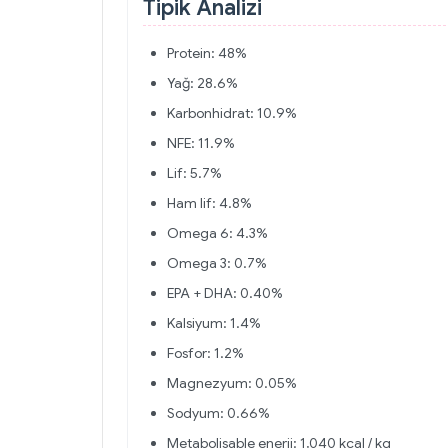
Tipik Analizi
Protein: 48%
Yağ: 28.6%
Karbonhidrat: 10.9%
NFE: 11.9%
Lif: 5.7%
Ham lif: 4.8%
Omega 6: 4.3%
Omega 3: 0.7%
EPA + DHA: 0.40%
Kalsiyum: 1.4%
Fosfor: 1.2%
Magnezyum: 0.05%
Sodyum: 0.66%
Metabolisable enerji: 1,040 kcal / kg