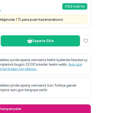
%
3
İndirim
L
ldığınızda
1
TL para puan kazanacaksınız
Sepete Ekle
akika içinde sipariş verirseniz belirli ilçelerde İstanbul içi
arişleriniz bugün 22:00'a kadar teslim edilir.
Aynı gün
imat ilçeleri için tıklayın.
dakika içinde sipariş verirseniz tüm Türkiye geneli
rişiniz aynı gün kargoya verilir.
 Kampanyalar