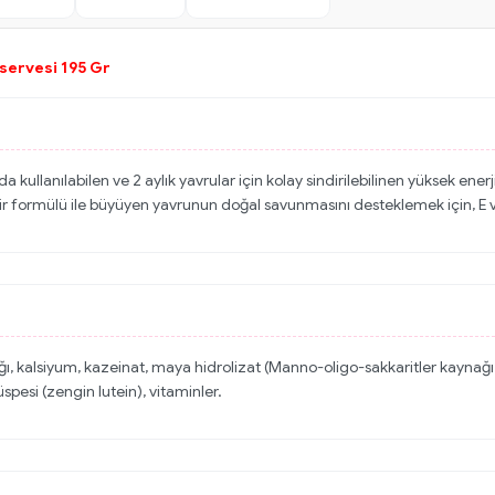
servesi 195 Gr
 kullanılabilen ve 2 aylık yavrular için kolay sindirilebilinen yüksek en
 formülü ile büyüyen yavrunun doğal savunmasını desteklemek için, E vitam
 yağı, kalsiyum, kazeinat, maya hidrolizat (Manno-oligo-sakkaritler kaynağı
spesi (zengin lutein), vitaminler.