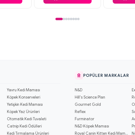
POPÜLER MARKALAR
Yavru Kedi Maması
N&D
E
Köpek Konserveleri
Hill's Science Plan
R
Yetişkin Kedi Maması
Gourmet Gold
O
Köpek Yaz Ürünleri
Reflex
S
Otomatik Kedi Tuvaleti
Furminator
A
Catnip Kedi Ödülleri
N&D Köpek Maması
P
Kedi Tırmalama Ürünleri
Royal Canin Kitten Kedi Mamaları
N