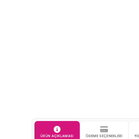
Köpek Konservelerinde %10 İndirim
Tüm Kedi ve
ÜRÜN AÇIKLAMASI
ÖDEME SEÇENEKLERI
Y