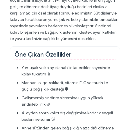
Royal Canin Babycat 34, 1-4 aylık yavru kedilerin en yoğun
gelişim döneminde ihtiyaç duyduğu besinleri eksiksiz
karşılamak için özel olarak formüle edilmiştir. Süt dişleriyle
kolayca tüketilebilen yumuşak ve kolay ıslanabilir tanecikleri
sayesinde yavruların beslenmesini kolaylaştırır. Sindirimi
kolay bileşenleri ve bağışıklık sistemini destekleyen katkıları
ile yavru kedinizin sağlıklı büyümesini destekler.
Öne Çıkan Özellikler
Yumuşak ve kolay ıslanabilir tanecikler sayesinde
kolay tüketim 🍼
Mannan-oligo-sakkarit, vitamin E, C ve taurin ile
güçlü bağışıklık desteği 🛡️
Gelişmemiş sindirim sistemine uygun yüksek
sindirilebilirlik 🌿
4. aydan sonra kalıcı diş değişimine kadar dengeli
beslenme sunar 🦷
Anne sütünden gelen bağışıklığın azaldığı döneme