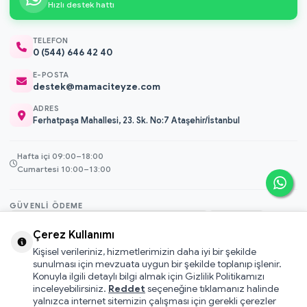
Hızlı destek hattı
TELEFON
0 (544) 646 42 40
E-POSTA
destek@mamaciteyze.com
ADRES
Ferhatpaşa Mahallesi, 23. Sk. No:7 Ataşehir/İstanbul
Hafta içi 09:00–18:00
Cumartesi 10:00–13:00
GÜVENLI ÖDEME
3D Secure
Çerez Kullanımı
256-bit SSL
Kişisel verileriniz, hizmetlerimizin daha iyi bir şekilde
sunulması için mevzuata uygun bir şekilde toplanıp işlenir.
Konuyla ilgili detaylı bilgi almak için Gizlilik Politikamızı
© 2026 Mamacı Teyze · Nurşen ve ekibi ile birlikte
ile hazırlandı.
inceleyebilirsiniz.
Reddet
seçeneğine tıklamanız halinde
Mesafeli Satış Sözleşmesi
yalnızca internet sitemizin çalışması için gerekli çerezler