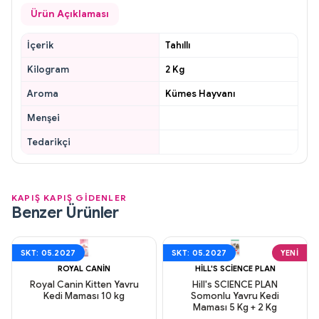
Ürün Açıklaması
İçerik
Tahıllı
Kilogram
2 Kg
Aroma
Kümes Hayvanı
Menşei
Tedarikçi
KAPIŞ KAPIŞ GİDENLER
Benzer Ürünler
SKT: 05.2027
SKT: 05.2027
YENI
ROYAL CANIN
HILL'S SCIENCE PLAN
Royal Canin Kitten Yavru
Hill's SCIENCE PLAN
Kedi Maması 10 kg
Somonlu Yavru Kedi
Maması 5 Kg + 2 Kg
Aynı Gün Kargo