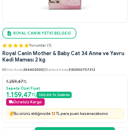
ROYAL CANIN YETKI BELGESI
Yorumlar (1)
Royal Canin Mother & Baby Cat 34 Anne ve Yavru
Kedi Maması 2 kg
Ürün Kodu
254402000
Barkod Kodu
3182550707312
1.259,47
TL
Sepete Özel Fiyat
1.159,47
TL
100,00 TL İndirim
Ücretsiz Kargo
Bu ürünü aldığınızda
12
TL para puan kazanacaksınız