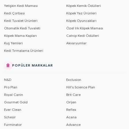
Yetişkin Kedi Maması
Köpek Kemik Ödülleri
Kedi Çorbası
Köpek Yaz Ürünleri
Kedi Tuvalet Ürünleri
Köpek Oyuncakları
Otomatik Kedi Tuvaleti
Özel Irk Köpek Maması
Köpek Mama Kapları
Catnip Kedi Ödülleri
Kuş Yemleri
Akvaryumlar
Kedi Tırmalama Ürünleri
POPÜLER MARKALAR
N&D
Exclusion
Pro Plan
Hill's Science Plan
Royal Canin
Brit Care
Gourmet Gold
Orijen
Ever Clean
Reflex
Schesir
Acana
Furminator
Advance