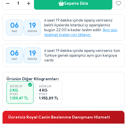
Sepete Ekle
6 saat 19 dakika içinde sipariş verirseniz
06
19
belirli ilçelerde İstanbul içi siparişleriniz
bugün 22:00'a kadar teslim edilir.
Aynı gün
saat
dakika
teslimat ilçeleri için tıklayın.
6 saat 19 dakika içinde sipariş verirseniz tüm
06
19
Türkiye geneli siparişiniz aynı gün kargoya
saat
dakika
verilir.
Ürünün Diğer Kilogramları
AĞIRLIK
AĞIRLIK
2 KG
4 KG
FIYAT
FIYAT
1.159,47 TL
1.955,89 TL
Ücretsiz Royal Canin Beslenme Danışmanı Hizmeti