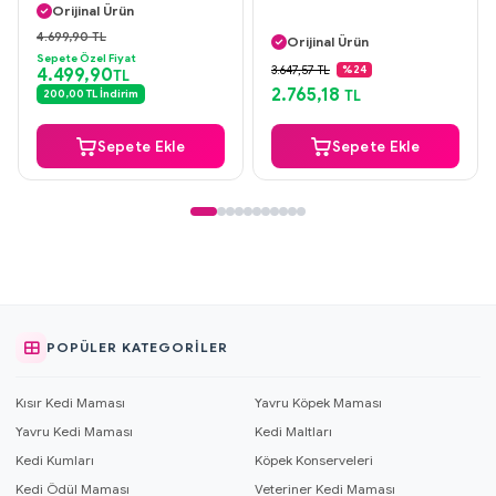
Orijinal Ürün
Aynı Gün Kargo
Güvenli Ödeme
4.699,90 TL
Orijinal Ürün
Aynı Gün Kargo
Sepete Özel Fiyat
Güvenli Ödeme
3.647,57 TL
%24
4.499,90
TL
Aynı Gün Kargo
2.765,18
200,00 TL İndirim
TL
Sepete Ekle
Sepete Ekle
POPÜLER KATEGORILER
Kısır Kedi Maması
Yavru Köpek Maması
Yavru Kedi Maması
Kedi Maltları
Kedi Kumları
Köpek Konserveleri
Kedi Ödül Maması
Veteriner Kedi Maması