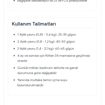
Bağışıklık destekleyici MOS ve FOS prebiyotikler
Kullanım Talimatları
1 Aylık yavru (0,35 - 0,6 kg): 25-35 g/gün
2 Aylık yavru (0,8 - 1,2 kg): 40-50 g/gün
3 Aylık yavru (1,4 - 2,1 kg): 60-65 g/gün
4 ay ve sonrası için Kitten 34 mamasına geçilmesi
önerilir
Günlük miktar, kedinizin aktivite ve genel
durumuna göre değişebilir
Yanında mutlaka temiz içme suyu
bulundurulmalıdır