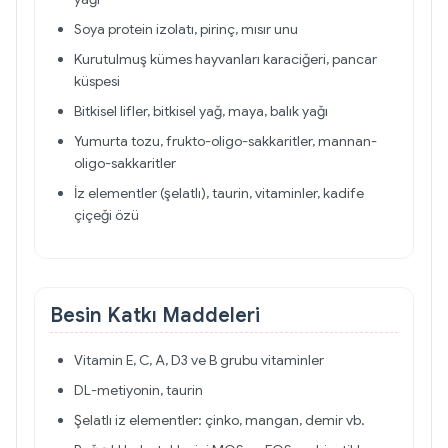
Soya protein izolatı, pirinç, mısır unu
Kurutulmuş kümes hayvanları karaciğeri, pancar
küspesi
Bitkisel lifler, bitkisel yağ, maya, balık yağı
Yumurta tozu, frukto-oligo-sakkaritler, mannan-
oligo-sakkaritler
İz elementler (şelatlı), taurin, vitaminler, kadife
çiçeği özü
Besin Katkı Maddeleri
Vitamin E, C, A, D3 ve B grubu vitaminler
DL-metiyonin, taurin
Şelatlı iz elementler: çinko, mangan, demir vb.