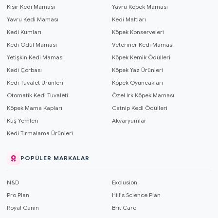
Kısır Kedi Maması
Yavru Köpek Maması
Yavru Kedi Maması
Kedi Maltları
Kedi Kumları
Köpek Konserveleri
Kedi Ödül Maması
Veteriner Kedi Maması
Yetişkin Kedi Maması
Köpek Kemik Ödülleri
Kedi Çorbası
Köpek Yaz Ürünleri
Kedi Tuvalet Ürünleri
Köpek Oyuncakları
Otomatik Kedi Tuvaleti
Özel Irk Köpek Maması
Köpek Mama Kapları
Catnip Kedi Ödülleri
Kuş Yemleri
Akvaryumlar
Kedi Tırmalama Ürünleri
POPÜLER MARKALAR
N&D
Exclusion
Pro Plan
Hill's Science Plan
Royal Canin
Brit Care