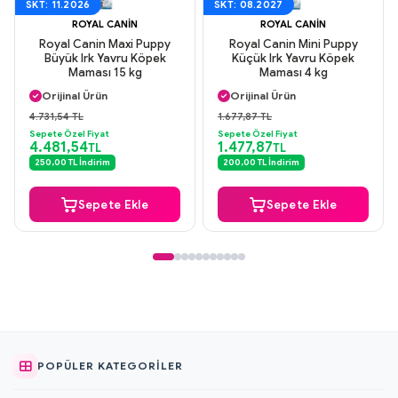
SKT: 11.2026
SKT: 08.2027
ROYAL CANIN
ROYAL CANIN
Royal Canin Maxi Puppy
Royal Canin Mini Puppy
Büyük Irk Yavru Köpek
Küçük Irk Yavru Köpek
Maması 15 kg
Maması 4 kg
Aynı Gün Kargo
Aynı Gün Kargo
Orijinal Ürün
Orijinal Ürün
Güvenli Ödeme
Güvenli Ödeme
4.731,54 TL
1.677,87 TL
Aynı Gün Kargo
Aynı Gün Kargo
Sepete Özel Fiyat
Sepete Özel Fiyat
4.481,54
1.477,87
TL
TL
250,00 TL İndirim
200,00 TL İndirim
Sepete Ekle
Sepete Ekle
POPÜLER KATEGORILER