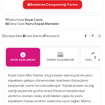
Beslenme Danışmanlığı Formu
Daha Fazla
Royal Canin
Daha Fazla
Yavru Köpek Mamaları
Listeye Ekle
|
Fiyat Alarmı
|
Tavsiye Et
ÜRÜN AÇIKLAMASI
ÖDEME SEÇENEKLERI
YORUMLAR (3)
Royal Canin Mini Starter, 4 kg’a kadar olan küçük ırk yavru
köpeklerin gelişim dönemindeki özel besin ihtiyaçlarını
karşılamak üzere formüle edilmiştir. Yüksek protein ve yağ
içeriği sayesinde günlük enerji ihtiyacını karşılamaya
yardımcı olurken, kolay sindirilebilen yapısı ile yavru
köpeklerin hassas sindirim sistemine uyum sağlar. Mama