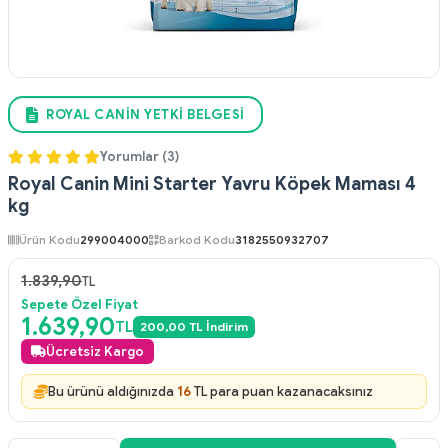
ROYAL CANIN YETKI BELGESI
Yorumlar (3)
Royal Canin Mini Starter Yavru Köpek Maması 4
kg
Ürün Kodu
299004000
Barkod Kodu
3182550932707
1.839,90
TL
Sepete Özel Fiyat
1.639,90
TL
200,00 TL İndirim
Ücretsiz Kargo
Bu ürünü aldığınızda
16
TL para puan kazanacaksınız