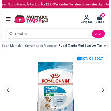
nü Hariç İstanbul İçi 12:00'a Kadar Verilen Siparişler Aynı Gün Kapı
0
Giriş Yap
Sepet
ARA
Köpek Mamaları
Yavru Köpek Mamaları
SKT: 05.2027