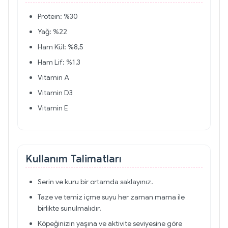
Protein: %30
Yağ: %22
Ham Kül: %8,5
Ham Lif: %1,3
Vitamin A
Vitamin D3
Vitamin E
Kullanım Talimatları
Serin ve kuru bir ortamda saklayınız.
Taze ve temiz içme suyu her zaman mama ile
birlikte sunulmalıdır.
Köpeğinizin yaşına ve aktivite seviyesine göre