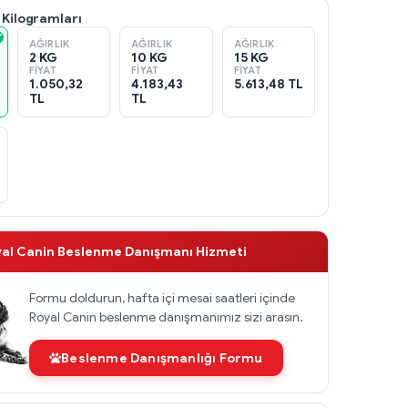
 Kilogramları
AĞIRLIK
AĞIRLIK
AĞIRLIK
2 KG
10 KG
15 KG
FIYAT
FIYAT
FIYAT
1.050,32
4.183,43
5.613,48 TL
TL
TL
yal Canin Beslenme Danışmanı Hizmeti
Formu doldurun, hafta içi mesai saatleri içinde
Royal Canin beslenme danışmanımız sizi arasın.
Beslenme Danışmanlığı Formu