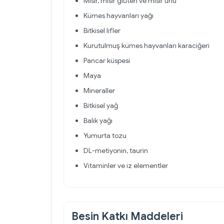
Mısır, mısır glüten ve mısır unu
Kümes hayvanları yağı
Bitkisel lifler
Kurutulmuş kümes hayvanları karaciğeri
Pancar küspesi
Maya
Mineraller
Bitkisel yağ
Balık yağı
Yumurta tozu
DL-metiyonin, taurin
Vitaminler ve iz elementler
Besin Katkı Maddeleri