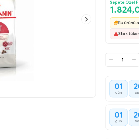
Sepete Özel F
1.824,
Bu ürünü a
Stok tüke
01
2
:
gün
sa
01
2
:
gün
sa