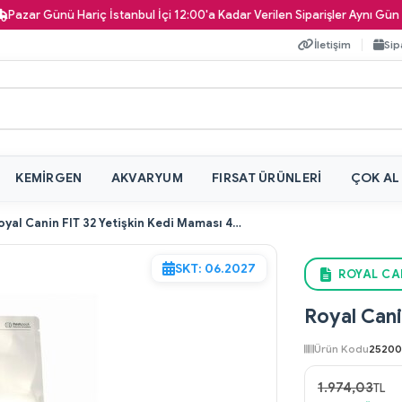
ünü Hariç İstanbul İçi 12:00'a Kadar Verilen Siparişler Aynı Gün Kapınıza
İletişim
Sip
KEMIRGEN
AKVARYUM
FIRSAT ÜRÜNLERI
ÇOK AL
Royal Canin FIT 32 Yetişkin Kedi Maması 4 kg
SKT: 06.2027
ROYAL CA
Royal Cani
Ürün Kodu
2520
1.974,03
TL