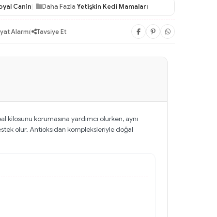
oyal Canin
Daha Fazla
Yetişkin Kedi Mamaları
iyat Alarmı
|
Tavsiye Et
eal kilosunu korumasına yardımcı olurken, aynı
estek olur. Antioksidan kompleksleriyle doğal