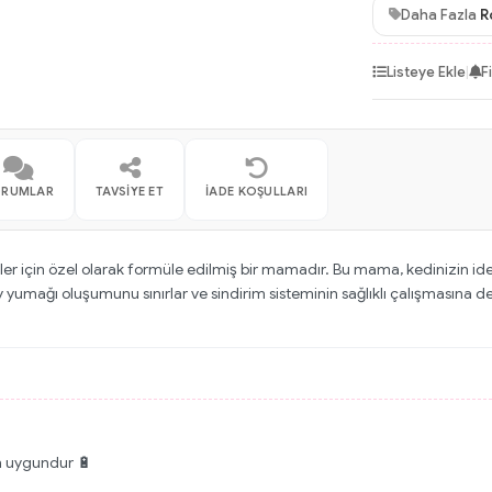
Daha Fazla
R
Listeye Ekle
|
F
ORUMLAR
TAVSIYE ET
İADE KOŞULLARI
diler için özel olarak formüle edilmiş bir mamadır. Bu mama, kedinizin id
y yumağı oluşumunu sınırlar ve sindirim sisteminin sağlıklı çalışmasına d
in uygundur 🔋