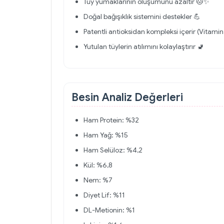
Tüy yumaklarının oluşumunu azaltır 🐱✨
Doğal bağışıklık sistemini destekler 💪
Patentli antioksidan kompleksi içerir (Vitamin E,
Yutulan tüylerin atılımını kolaylaştırır 🚽
Besin Analiz Değerleri
Ham Protein: %32
Ham Yağ: %15
Ham Selüloz: %4,2
Kül: %6,8
Nem: %7
Diyet Lif: %11
DL-Metionin: %1