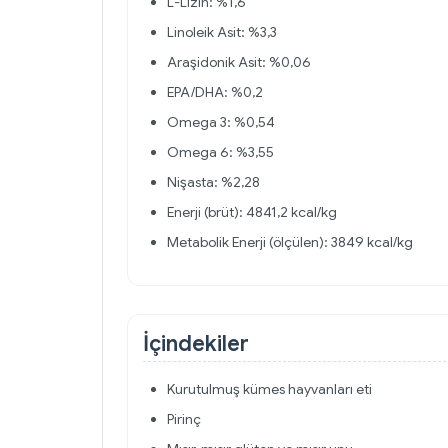
L-Lizin: %1,6
Linoleik Asit: %3,3
Araşidonik Asit: %0,06
EPA/DHA: %0,2
Omega 3: %0,54
Omega 6: %3,55
Nişasta: %2,28
Enerji (brüt): 4841,2 kcal/kg
Metabolik Enerji (ölçülen): 3849 kcal/kg
İçindekiler
Kurutulmuş kümes hayvanları eti
Pirinç