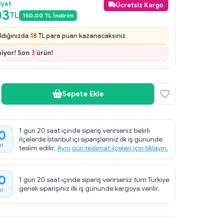
iyat
Ücretsiz Kargo
03
TL
150,00 TL İndirim
ldığınızda
18
TL para puan kazanacaksınız
niyor! Son
3
ürün!
Sepete Ekle
1 gün 20 saat içinde sipariş verirseniz belirli
0
ilçelerde İstanbul içi siparişleriniz ilk iş gününde
at
teslim edilir.
Aynı gün teslimat ilçeleri için tıklayın.
0
1 gün 20 saat içinde sipariş verirseniz tüm Türkiye
geneli siparişiniz ilk iş gününde kargoya verilir.
at