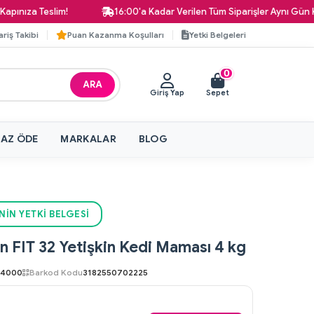
 Teslim!
16:00'a Kadar Verilen Tüm Siparişler Aynı Gün Kargoda
ariş Takibi
Puan Kazanma Koşulları
Yetki Belgeleri
0
ARA
Giriş Yap
Sepet
 AZ ÖDE
MARKALAR
BLOG
NIN YETKI BELGESI
n FIT 32 Yetişkin Kedi Maması 4 kg
04000
Barkod Kodu
3182550702225