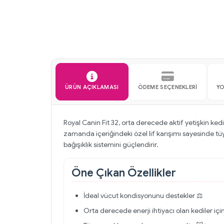
ÜRÜN AÇIKLAMASI
ÖDEME SEÇENEKLERI
Y
Royal Canin Fit 32, orta derecede aktif yetişkin ke
zamanda içeriğindeki özel lif karışımı sayesinde tü
bağışıklık sistemini güçlendirir.
Öne Çıkan Özellikler
İdeal vücut kondisyonunu destekler ⚖️
Orta derecede enerji ihtiyacı olan kediler iç