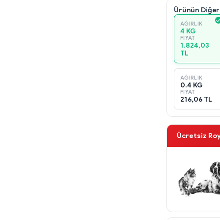
Ürünün Diğer
AĞIRLIK
4 KG
FIYAT
1.824,03
TL
AĞIRLIK
0.4 KG
FIYAT
216,06 TL
Ücretsiz Ro