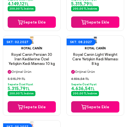
4.149,12
5.315,79
TL
TL
200,00 TL İndirim
200,00 TL İndirim
Sepete Ekle
Sepete Ekle
SKT: 02.2027
SKT: 08.2027
ROYAL CANIN
ROYAL CANIN
Royal Canin Persian 30
Royal Canin Light Weight
İran Kedilerine Özel
Care Yetişkin Kedi Maması
Yetişkin Kedi Maması 10 kg
8 kg
Aynı Gün Kargo
Aynı Gün Kargo
Orijinal Ürün
Orijinal Ürün
Güvenli Ödeme
Güvenli Ödeme
5.515,79 TL
4.836,54 TL
Aynı Gün Kargo
Aynı Gün Kargo
Sepete Özel Fiyat
Sepete Özel Fiyat
5.315,79
4.636,54
TL
TL
200,00 TL İndirim
200,00 TL İndirim
Sepete Ekle
Sepete Ekle
SKT: 05.2027