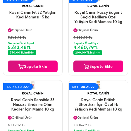
ROYAL CANIN
ROYAL CANIN
Royal Canin Fit 32 Yetişkin
Royal Canin Fussy Exigent
Kedi Maması 15 kg
Seçici Kedilere Özel
Yetişkin Kedi Maması 10 kg
Aynı Gün Kargo
Aynı Gün Kargo
Orijinal Ürün
Orijinal Ürün
Güvenli Ödeme
Güvenli Ödeme
5.863,48 TL
4.660,79 TL
Aynı Gün Kargo
Aynı Gün Kargo
Sepete Özel Fiyat
Sepete Özel Fiyat
5.613,48
4.460,79
TL
TL
250,00 TL İndirim
200,00 TL İndirim
Sepete Ekle
Sepete Ekle
SKT: 03.2027
SKT: 08.2027
ROYAL CANIN
ROYAL CANIN
Royal Canin Sensible 33
Royal Canin British
Hassas Sindirimi Olan
Shorthair İçin Özel Irk
Kediler İçin Mama 10 kg
Yetişkin Kedi Maması 10 kg
Aynı Gün Kargo
Aynı Gün Kargo
Orijinal Ürün
Orijinal Ürün
Güvenli Ödeme
Güvenli Ödeme
4.349,12 TL
5.515,79 TL
Aynı Gün Kargo
Aynı Gün Kargo
Sepete Özel Fiyat
Sepete Özel Fiyat