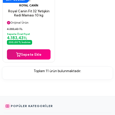
ROYAL CANIN
Royal Canin Fit 32 Yetişkin
Kedi Maması 10 kg
Aynı Gün Kargo
Orijinal Ürün
Güvenli Ödeme
4.383,43 TL
Aynı Gün Kargo
Sepete Özel Fiyat
4.183,43
TL
200,00 TL İndirim
Sepete Ekle
Toplam
11
ürün bulunmaktadır.
POPÜLER KATEGORILER