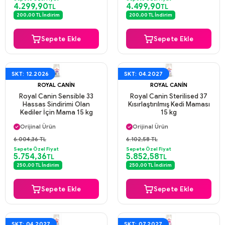
4.299,90
4.499,90
TL
TL
200,00 TL İndirim
200,00 TL İndirim
Sepete Ekle
Sepete Ekle
SKT: 12.2026
SKT: 04.2027
ROYAL CANIN
ROYAL CANIN
Royal Canin Sensible 33
Royal Canin Sterilised 37
Hassas Sindirimi Olan
Kısırlaştırılmış Kedi Maması
Kediler İçin Mama 15 kg
15 kg
Aynı Gün Kargo
Aynı Gün Kargo
Orijinal Ürün
Orijinal Ürün
Güvenli Ödeme
Güvenli Ödeme
6.004,36 TL
6.102,58 TL
Aynı Gün Kargo
Aynı Gün Kargo
Sepete Özel Fiyat
Sepete Özel Fiyat
5.754,36
5.852,58
TL
TL
250,00 TL İndirim
250,00 TL İndirim
Sepete Ekle
Sepete Ekle
SKT: 04.2027
SKT: 07.2027