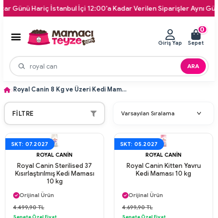
ünü Hariç İstanbul İçi 12:00'a Kadar Verilen Siparişler Aynı Gün Kapı
0
Giriş Yap
Sepet
ARA
Royal Canin 8 Kg ve Üzeri Kedi Mamaları
FILTRE
SKT: 07.2027
SKT: 05.2027
ROYAL CANIN
ROYAL CANIN
Royal Canin Sterilised 37
Royal Canin Kitten Yavru
Kısırlaştırılmış Kedi Maması
Kedi Maması 10 kg
10 kg
Aynı Gün Kargo
Aynı Gün Kargo
Orijinal Ürün
Orijinal Ürün
Güvenli Ödeme
Güvenli Ödeme
4.499,90 TL
4.699,90 TL
Aynı Gün Kargo
Aynı Gün Kargo
Sepete Özel Fiyat
Sepete Özel Fiyat