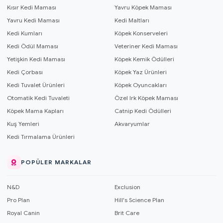
Kısır Kedi Maması
Yavru Köpek Maması
Yavru Kedi Maması
Kedi Maltları
Kedi Kumları
Köpek Konserveleri
Kedi Ödül Maması
Veteriner Kedi Maması
Yetişkin Kedi Maması
Köpek Kemik Ödülleri
Kedi Çorbası
Köpek Yaz Ürünleri
Kedi Tuvalet Ürünleri
Köpek Oyuncakları
Otomatik Kedi Tuvaleti
Özel Irk Köpek Maması
Köpek Mama Kapları
Catnip Kedi Ödülleri
Kuş Yemleri
Akvaryumlar
Kedi Tırmalama Ürünleri
POPÜLER MARKALAR
N&D
Exclusion
Pro Plan
Hill's Science Plan
Royal Canin
Brit Care