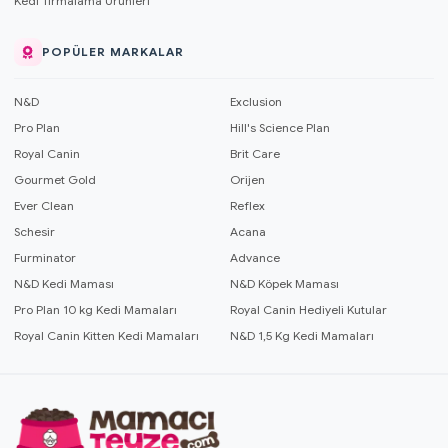
Kedi Tırmalama Ürünleri
POPÜLER MARKALAR
N&D
Exclusion
Pro Plan
Hill's Science Plan
Royal Canin
Brit Care
Gourmet Gold
Orijen
Ever Clean
Reflex
Schesir
Acana
Furminator
Advance
N&D Kedi Maması
N&D Köpek Maması
Pro Plan 10 kg Kedi Mamaları
Royal Canin Hediyeli Kutular
Royal Canin Kitten Kedi Mamaları
N&D 1,5 Kg Kedi Mamaları