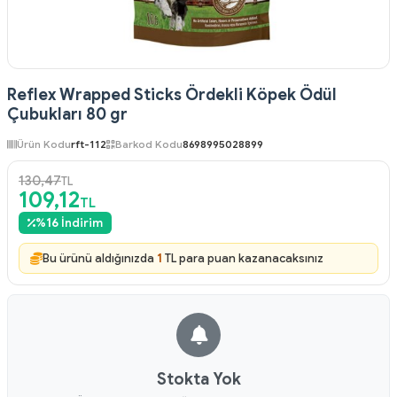
Reflex Wrapped Sticks Ördekli Köpek Ödül
Çubukları 80 gr
Ürün Kodu
rft-112
Barkod Kodu
8698995028899
130,47
TL
109,12
TL
%
16
İndirim
Bu ürünü aldığınızda
1
TL para puan kazanacaksınız
Stokta Yok