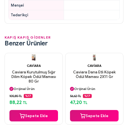
Menşei
Tedarikçi
KAPIŞ KAPIŞ GİDENLER
Benzer Ürünler
CAVIARA
CAVIARA
Caviara Kurutulmuş Sığır
Caviara Dana Etli Köpek
Dilim Köpek Ödül Maması
Ödül Maması 2X11 Gr
80 Gr
Aynı Gün Kargo
Aynı Gün Kargo
Orijinal Ürün
Orijinal Ürün
Güvenli Ödeme
Güvenli Ödeme
105,85 TL
56,62 TL
%17
%17
Aynı Gün Kargo
Aynı Gün Kargo
88,22
47,20
TL
TL
Sepete Ekle
Sepete Ekle