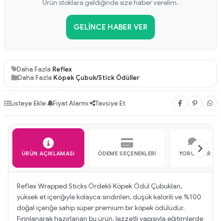
Ürün stoklara geldiğinde size haber verelim.
GELINCE HABER VER
Daha Fazla
Reflex
Daha Fazla
Köpek Çubuk/Stick Ödüller
Listeye Ekle
|
Fiyat Alarmı
|
Tavsiye Et
ÜRÜN AÇIKLAMASI
ÖDEME SEÇENEKLERI
YORUMLAR
Reflex Wrapped Sticks Ördekli Köpek Ödül Çubukları,
yüksek et içeriğiyle kolayca sindirilen, düşük kalorili ve %100
doğal içeriğe sahip süper premium bir köpek ödülüdür.
Fırınlanarak hazırlanan bu ürün, lezzetli yapısıyla eğitimlerde