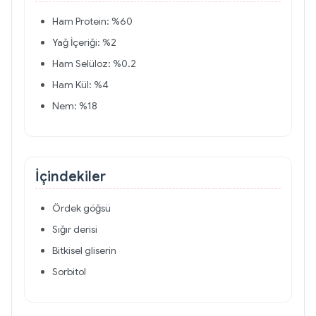
Ham Protein: %60
Yağ İçeriği: %2
Ham Selüloz: %0.2
Ham Kül: %4
Nem: %18
İçindekiler
Ördek göğsü
Sığır derisi
Bitkisel gliserin
Sorbitol