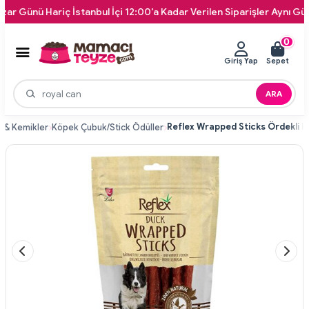
nü Hariç İstanbul İçi 12:00'a Kadar Verilen Siparişler Aynı Gün Kapın
0
Giriş Yap
Sepet
ARA
 & Kemikler
Köpek Çubuk/Stick Ödüller