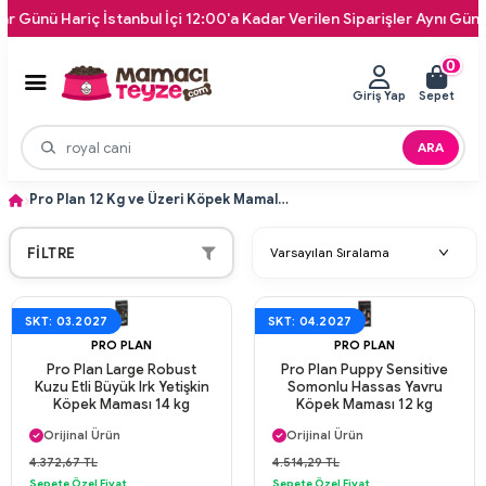
nü Hariç İstanbul İçi 12:00'a Kadar Verilen Siparişler Aynı Gün Kapın
0
Giriş Yap
Sepet
ARA
Pro Plan 12 Kg ve Üzeri Köpek Mamaları
FILTRE
SKT: 03.2027
SKT: 04.2027
PRO PLAN
PRO PLAN
Pro Plan Large Robust
Pro Plan Puppy Sensitive
Kuzu Etli Büyük Irk Yetişkin
Somonlu Hassas Yavru
Köpek Maması 14 kg
Köpek Maması 12 kg
Aynı Gün Kargo
Aynı Gün Kargo
Orijinal Ürün
Orijinal Ürün
Güvenli Ödeme
Güvenli Ödeme
4.372,67 TL
4.514,29 TL
Aynı Gün Kargo
Aynı Gün Kargo
Sepete Özel Fiyat
Sepete Özel Fiyat