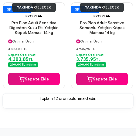
YAKINDA GELECEK
YAKINDA GELECEK
SKT: 11.2026
SKT: 11.2026
PRO PLAN
PRO PLAN
Pro Plan Adult Sensitive
Pro Plan Adult Senstive
Digeston Kuzu Etli Yetişkin
Somonlu Yetişkin Köpek
Köpek Maması 14 kg
Maması 14 kg
Aynı Gün Kargo
Aynı Gün Kargo
Orijinal Ürün
Orijinal Ürün
Güvenli Ödeme
Güvenli Ödeme
4.583,85 TL
3.935,95 TL
Aynı Gün Kargo
Aynı Gün Kargo
Sepete Özel Fiyat
Sepete Özel Fiyat
4.383,85
3.735,95
TL
TL
200,00 TL İndirim
200,00 TL İndirim
Sepete Ekle
Sepete Ekle
Toplam
12
ürün bulunmaktadır.