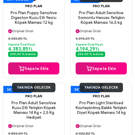
PRO PLAN
PRO PLAN
Pro Plan Puppy Sensitive
Pro Plan Adult Sensitive
Digeston Kuzu Etli Yavru
Somonlu Hassas Yetişkin
Köpek Maması 12 kg
Köpek Maması 16,5 kg
Aynı Gün Kargo
Aynı Gün Kargo
Orijinal Ürün
Orijinal Ürün
Güvenli Ödeme
Güvenli Ödeme
4.583,85 TL
4.394,29 TL
Aynı Gün Kargo
Aynı Gün Kargo
Sepete Özel Fiyat
Sepete Özel Fiyat
4.383,85
4.194,29
TL
TL
200,00 TL İndirim
200,00 TL İndirim
Sepete Ekle
Sepete Ekle
YAKINDA GELECEK
YAKINDA GELECEK
SKT: 10.2027
SKT: 05.2027
PRO PLAN
PRO PLAN
Pro Plan Adult Sensitive
Pro Plan Light Sterilised
Kuzu Etli Yetişkin Köpek
Kısırlaştırılmış Balıklı Yetişkin
Maması 14 Kg + 2,5 Kg
Diyet Köpek Maması 14 kg
Hediyeli
Aynı Gün Kargo
Aynı Gün Kargo
Orijinal Ürün
Orijinal Ürün
Güvenli Ödeme
Güvenli Ödeme
4.855,09 TL
4.032,82 TL