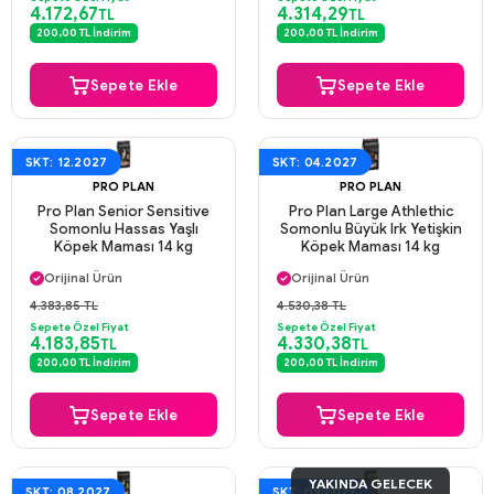
4.172,67
4.314,29
TL
TL
200,00 TL İndirim
200,00 TL İndirim
Sepete Ekle
Sepete Ekle
SKT: 12.2027
SKT: 04.2027
PRO PLAN
PRO PLAN
Pro Plan Senior Sensitive
Pro Plan Large Athlethic
Somonlu Hassas Yaşlı
Somonlu Büyük Irk Yetişkin
Köpek Maması 14 kg
Köpek Maması 14 kg
Aynı Gün Kargo
Aynı Gün Kargo
Orijinal Ürün
Orijinal Ürün
Güvenli Ödeme
Güvenli Ödeme
4.383,85 TL
4.530,38 TL
Aynı Gün Kargo
Aynı Gün Kargo
Sepete Özel Fiyat
Sepete Özel Fiyat
4.183,85
4.330,38
TL
TL
200,00 TL İndirim
200,00 TL İndirim
Sepete Ekle
Sepete Ekle
YAKINDA GELECEK
SKT: 08.2027
SKT: 09.2027