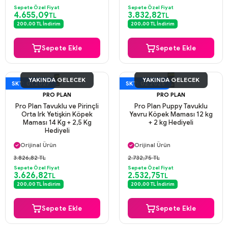
Aynı Gün Kargo
Aynı Gün Kargo
Sepete Özel Fiyat
Sepete Özel Fiyat
4.655,09
3.832,82
TL
TL
200,00 TL İndirim
200,00 TL İndirim
Sepete Ekle
Sepete Ekle
YAKINDA GELECEK
YAKINDA GELECEK
SKT: 01.2027
SKT: 02.2025
PRO PLAN
PRO PLAN
Pro Plan Tavuklu ve Pirinçli
Pro Plan Puppy Tavuklu
Orta Irk Yetişkin Köpek
Yavru Köpek Maması 12 kg
Maması 14 Kg + 2,5 Kg
+ 2 kg Hediyeli
Hediyeli
Aynı Gün Kargo
Aynı Gün Kargo
Orijinal Ürün
Orijinal Ürün
Güvenli Ödeme
Güvenli Ödeme
3.826,82 TL
2.732,75 TL
Aynı Gün Kargo
Aynı Gün Kargo
Sepete Özel Fiyat
Sepete Özel Fiyat
3.626,82
2.532,75
TL
TL
200,00 TL İndirim
200,00 TL İndirim
Sepete Ekle
Sepete Ekle