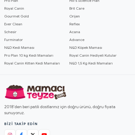
Pro Plan
Hill's Science Plan
Royal Canin
Brit Care
Gourmet Gold
Orijen
Ever Clean
Reflex
Schesir
Acana
Furminator
Advance
N&D Kedi Maması
N&D Köpek Maması
Pro Plan 10 kg Kedi Mamaları
Royal Canin Hediyeli Kutular
Royal Canin Kitten Kedi Mamaları
N&D 1,5 Kg Kedi Mamaları
2018'den beri patili dostlarınız için doğru ürünü, doğru fiyata
sunuyoruz.
BIZI TAKIP EDIN