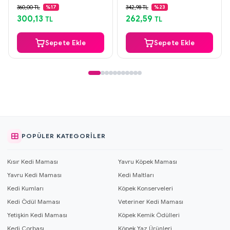
Güvenli Ödeme
Güvenli Ödeme
360,00 TL
342,98 TL
%17
%23
Aynı Gün Kargo
Aynı Gün Kargo
300,13
262,59
TL
TL
Sepete Ekle
Sepete Ekle
POPÜLER KATEGORILER
Kısır Kedi Maması
Yavru Köpek Maması
Yavru Kedi Maması
Kedi Maltları
Kedi Kumları
Köpek Konserveleri
Kedi Ödül Maması
Veteriner Kedi Maması
Yetişkin Kedi Maması
Köpek Kemik Ödülleri
Kedi Çorbası
Köpek Yaz Ürünleri