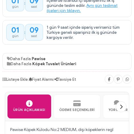
01
09
ilçelerde İstanbul içi siparişleriniz ilk iş
:
gününde teslim edilir.
Aynı gün teslimat
gün
saat
ilçeleri için tıklayın.
1 gün 9 saat içinde sipariş verirseniz tüm
01
09
:
Türkiye geneli siparişiniz ilk iş gününde
gün
saat
kargoya verilir.
Daha Fazla
Pawise
Daha Fazla
Köpek Tuvalet Ürünleri
Listeye Ekle
|
Fiyat Alarmı
|
Tavsiye Et
ÜRÜN AÇIKLAMASI
ÖDEME SEÇENEKLERI
YORUMLAR
Pawise Köpek Külodu No:2 MEDIUM, dişi köpeklerin regl