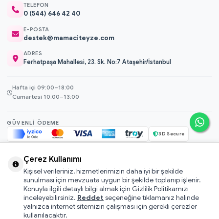
TELEFON
0 (544) 646 42 40
E-POSTA
destek@mamaciteyze.com
ADRES
Ferhatpaşa Mahallesi, 23. Sk. No:7 Ataşehir/İstanbul
Hafta içi 09:00–18:00
Cumartesi 10:00–13:00
GÜVENLI ÖDEME
3D Secure
256-bit SSL
Çerez Kullanımı
Kişisel verileriniz, hizmetlerimizin daha iyi bir şekilde
© 2026 Mamacı Teyze · Nurşen ve ekibi ile birlikte
ile hazırlandı.
sunulması için mevzuata uygun bir şekilde toplanıp işlenir.
Mesafeli Satış Sözleşmesi
Konuyla ilgili detaylı bilgi almak için Gizlilik Politikamızı
inceleyebilirsiniz.
Reddet
seçeneğine tıklamanız halinde
Pati Puan Kazanma Koşulları
yalnızca internet sitemizin çalışması için gerekli çerezler
Gizlilik ve Çerez Politikası
kullanılacaktır.