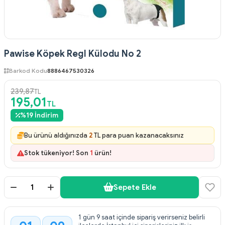
Pawise Köpek Regl Külodu No 2
Barkod Kodu
8886467530326
239,87
TL
195,01
TL
%
19
İndirim
Bu ürünü aldığınızda
2
TL para puan kazanacaksınız
Stok tükeniyor! Son
1
ürün!
Sepete Ekle
1 gün 9 saat içinde sipariş verirseniz belirli