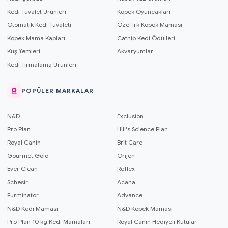
Kedi Tuvalet Ürünleri
Köpek Oyuncakları
Otomatik Kedi Tuvaleti
Özel Irk Köpek Maması
Köpek Mama Kapları
Catnip Kedi Ödülleri
Kuş Yemleri
Akvaryumlar
Kedi Tırmalama Ürünleri
POPÜLER MARKALAR
N&D
Exclusion
Pro Plan
Hill's Science Plan
Royal Canin
Brit Care
Gourmet Gold
Orijen
Ever Clean
Reflex
Schesir
Acana
Furminator
Advance
N&D Kedi Maması
N&D Köpek Maması
Pro Plan 10 kg Kedi Mamaları
Royal Canin Hediyeli Kutular