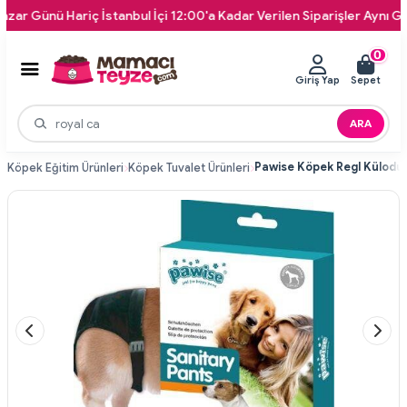
ünü Hariç İstanbul İçi 12:00'a Kadar Verilen Siparişler Aynı Gün Kapı
0
Giriş Yap
Sepet
ARA
Pawise Köpek Regl Külodu 
k
Köpek Eğitim Ürünleri
Köpek Tuvalet Ürünleri