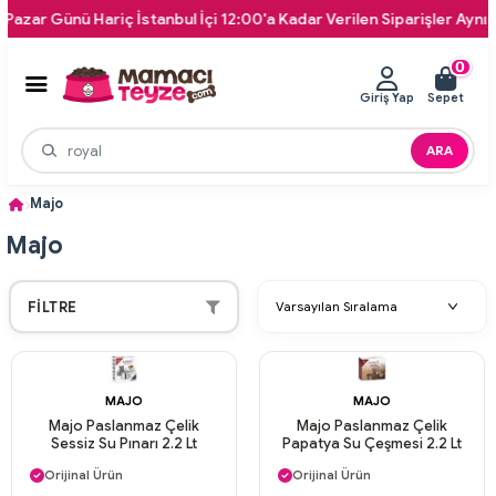
zar Günü Hariç İstanbul İçi 12:00'a Kadar Verilen Siparişler Aynı Gün
0
Giriş Yap
Sepet
ARA
Majo
Majo
FILTRE
MAJO
MAJO
Majo Paslanmaz Çelik
Majo Paslanmaz Çelik
Sessiz Su Pınarı 2.2 Lt
Papatya Su Çeşmesi 2.2 Lt
Aynı Gün Kargo
Aynı Gün Kargo
Orijinal Ürün
Orijinal Ürün