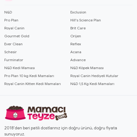
N&D
Exclusion
Pro Plan
Hill's Science Plan
Royal Canin
Brit Care
Gourmet Gold
Orijen
Ever Clean
Reflex
Schesir
Acana
Furminator
Advance
N&D Kedi Maması
N&D Köpek Maması
Pro Plan 10 kg Kedi Mamaları
Royal Canin Hediyeli Kutular
Royal Canin Kitten Kedi Mamaları
N&D 1,5 Kg Kedi Mamaları
2018'den beri patili dostlarınız için doğru ürünü, doğru fiyata
sunuyoruz.