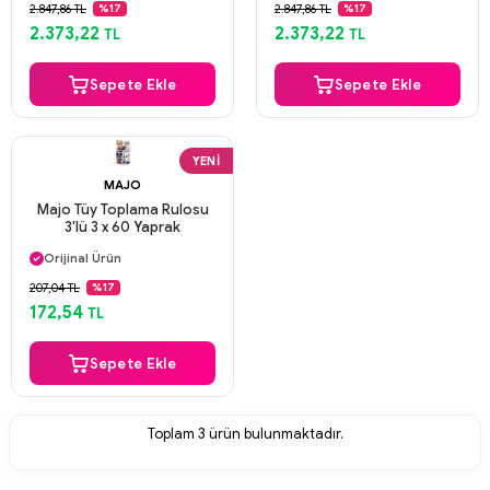
Güvenli Ödeme
Güvenli Ödeme
2.847,86 TL
2.847,86 TL
%17
%17
Aynı Gün Kargo
Aynı Gün Kargo
2.373,22
2.373,22
TL
TL
Sepete Ekle
Sepete Ekle
YENI
MAJO
Majo Tüy Toplama Rulosu
3'lü 3 x 60 Yaprak
Aynı Gün Kargo
Orijinal Ürün
Güvenli Ödeme
207,04 TL
%17
Aynı Gün Kargo
172,54
TL
Sepete Ekle
Toplam
3
ürün bulunmaktadır.