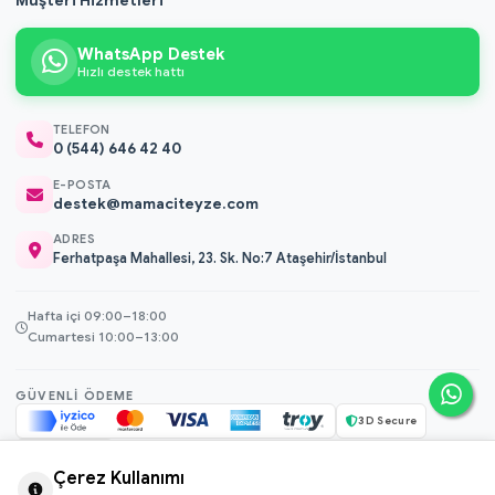
Müşteri Hizmetleri
WhatsApp Destek
Hızlı destek hattı
TELEFON
0 (544) 646 42 40
E-POSTA
destek@mamaciteyze.com
ADRES
Ferhatpaşa Mahallesi, 23. Sk. No:7 Ataşehir/İstanbul
Hafta içi 09:00–18:00
Cumartesi 10:00–13:00
GÜVENLI ÖDEME
3D Secure
256-bit SSL
Çerez Kullanımı