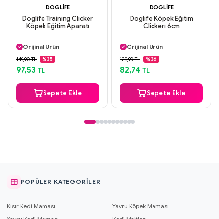
DOGLIFE
DOGLIFE
Doglife Training Clicker
Doglife Köpek Eğitim
Köpek Eğitim Aparatı
Clickerı 6cm
Aynı Gün Kargo
Aynı Gün Kargo
Orijinal Ürün
Orijinal Ürün
Güvenli Ödeme
Güvenli Ödeme
149,90 TL
129,90 TL
%35
%36
Aynı Gün Kargo
Aynı Gün Kargo
97,53
82,74
TL
TL
Sepete Ekle
Sepete Ekle
POPÜLER KATEGORILER
Kısır Kedi Maması
Yavru Köpek Maması
Yavru Kedi Maması
Kedi Maltları