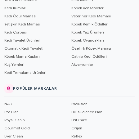
Kedi Kumları
Köpek Konserveleri
Kedi Ödül Maması
Veteriner Kedi Maması
Yetişkin Kedi Maması
Köpek Kemik Ödülleri
Kedi Çorbası
Köpek Yaz Ürünleri
Kedi Tuvalet Ürünleri
Köpek Oyuncakları
Otomatik Kedi Tuvaleti
Özel Irk Köpek Maması
Köpek Mama Kapları
Catnip Kedi Ödülleri
Kuş Yemleri
Akvaryumlar
Kedi Tırmalama Ürünleri
POPÜLER MARKALAR
N&D
Exclusion
Pro Plan
Hill's Science Plan
Royal Canin
Brit Care
Gourmet Gold
Orijen
Ever Clean
Reflex