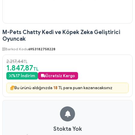
M-Pets Chatty Kedi ve Köpek Zeka Geliştirici
Oyuncak
Barkod Kodu
6953182758228
2.217,44
TL
1.847,87
TL
%
17
İndirim
Ücretsiz Kargo
Bu ürünü aldığınızda
18
TL para puan kazanacaksınız
Stokta Yok