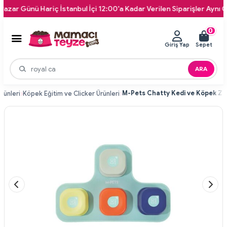
 Günü Hariç İstanbul İçi 12:00'a Kadar Verilen Siparişler Aynı Gün K
0
Giriş Yap
Sepet
ARA
rünleri
Köpek Eğitim ve Clicker Ürünleri