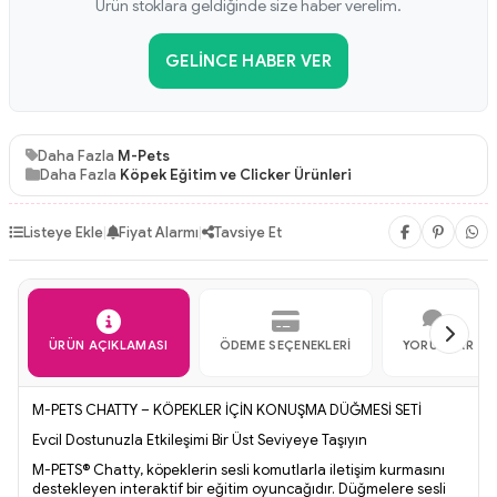
Ürün stoklara geldiğinde size haber verelim.
GELINCE HABER VER
Daha Fazla
M-Pets
Daha Fazla
Köpek Eğitim ve Clicker Ürünleri
Listeye Ekle
|
Fiyat Alarmı
|
Tavsiye Et
ÜRÜN AÇIKLAMASI
ÖDEME SEÇENEKLERI
YORUMLAR
M-PETS CHATTY – KÖPEKLER İÇİN KONUŞMA DÜĞMESİ SETİ
Evcil Dostunuzla Etkileşimi Bir Üst Seviyeye Taşıyın
M-PETS® Chatty, köpeklerin sesli komutlarla iletişim kurmasını
destekleyen interaktif bir eğitim oyuncağıdır. Düğmelere sesli