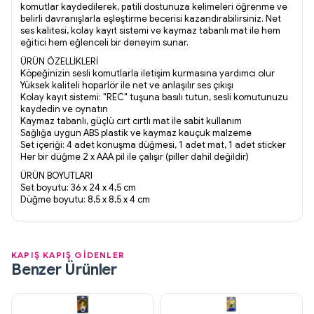
komutlar kaydedilerek, patili dostunuza kelimeleri öğrenme ve
belirli davranışlarla eşleştirme becerisi kazandırabilirsiniz. Net
ses kalitesi, kolay kayıt sistemi ve kaymaz tabanlı mat ile hem
eğitici hem eğlenceli bir deneyim sunar.
ÜRÜN ÖZELLİKLERİ
Köpeğinizin sesli komutlarla iletişim kurmasına yardımcı olur
Yüksek kaliteli hoparlör ile net ve anlaşılır ses çıkışı
Kolay kayıt sistemi: "REC" tuşuna basılı tutun, sesli komutunuzu
kaydedin ve oynatın
Kaymaz tabanlı, güçlü cırt cırtlı mat ile sabit kullanım
Sağlığa uygun ABS plastik ve kaymaz kauçuk malzeme
Set içeriği: 4 adet konuşma düğmesi, 1 adet mat, 1 adet sticker
Her bir düğme 2 x AAA pil ile çalışır (piller dahil değildir)
ÜRÜN BOYUTLARI
Set boyutu: 36 x 24 x 4,5 cm
Düğme boyutu: 8,5 x 8,5 x 4 cm
KAPIŞ KAPIŞ GİDENLER
Benzer Ürünler