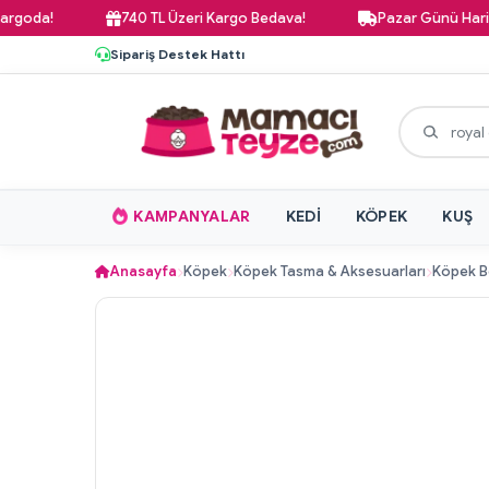
!
740 TL Üzeri Kargo Bedava!
Pazar Günü Hariç İstanb
Sipariş Destek Hattı
KAMPANYALAR
KEDI
KÖPEK
KUŞ
Anasayfa
Köpek
Köpek Tasma & Aksesuarları
Köpek B