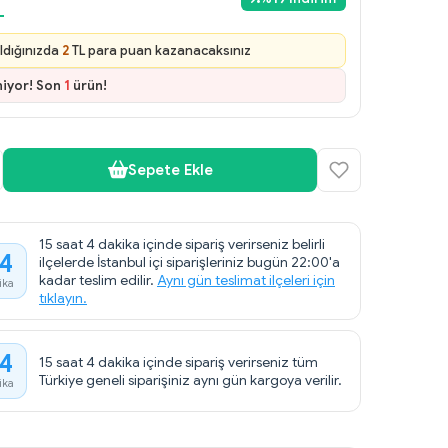
L
ldığınızda
2
TL para puan kazanacaksınız
niyor! Son
1
ürün!
Sepete Ekle
15 saat 4 dakika içinde sipariş verirseniz belirli
4
ilçelerde İstanbul içi siparişleriniz bugün 22:00'a
kadar teslim edilir.
Aynı gün teslimat ilçeleri için
ika
tıklayın.
4
15 saat 4 dakika içinde sipariş verirseniz tüm
Türkiye geneli siparişiniz aynı gün kargoya verilir.
ika