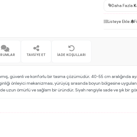
Daha Fazla
K
Listeye Ekle
|
F
ORUMLAR
TAVSIYE ET
İADE KOŞULLARI
anmış, güvenli ve konforlu bir tasma çözümüdür. 40-55 cm aralığında aya
iği önleyici mekanizması, yürüyüş sırasında boyun bölgesine uygulanan
 uzun ömürlü ve sağlam bir üründür. Siyah rengiyle sade ve şık bir g