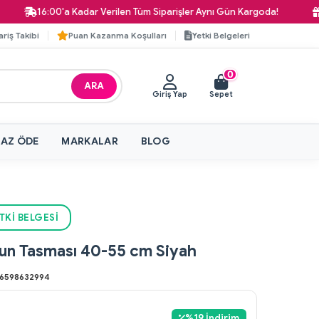
16:00'a Kadar Verilen Tüm Siparişler Aynı Gün Kargoda!
740 T
ariş Takibi
Puan Kazanma Koşulları
Yetki Belgeleri
0
ARA
Giriş Yap
Sepet
 AZ ÖDE
MARKALAR
BLOG
TKI BELGESI
yun Tasması 40-55 cm Siyah
6598632994
%
19
İndirim