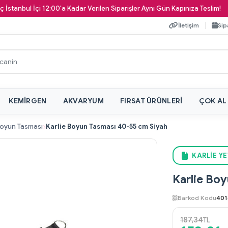
ul İçi 12:00'a Kadar Verilen Siparişler Aynı Gün Kapınıza Teslim!
İletişim
Sip
KEMIRGEN
AKVARYUM
FIRSAT ÜRÜNLERI
ÇOK AL
oyun Tasması
Karlie Boyun Tasması 40-55 cm Siyah
KARLIE YE
Karlie Bo
Barkod Kodu
401
187,34
TL