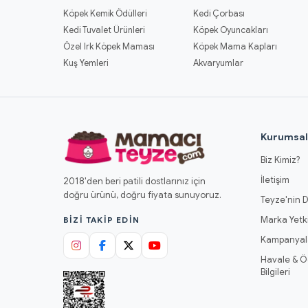
Köpek Kemik Ödülleri
Kedi Çorbası
Kedi Tuvalet Ürünleri
Köpek Oyuncakları
Özel Irk Köpek Maması
Köpek Mama Kapları
Kuş Yemleri
Akvaryumlar
Kurumsa
Biz Kimiz?
İletişim
2018'den beri patili dostlarınız için
doğru ürünü, doğru fiyata sunuyoruz.
Teyze'nin D
Marka Yetki
BIZI TAKIP EDIN
Kampanyal
Havale & 
Bilgileri