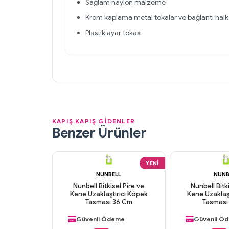
Sağlam naylon malzeme
Krom kaplama metal tokalar ve bağlantı halk
Plastik ayar tokası
KAPIŞ KAPIŞ GİDENLER
Benzer Ürünler
YENI
NUNBELL
NUNB
Nunbell Bitkisel Pire ve
Nunbell Bitk
Kene Uzaklaştırıcı Köpek
Kene Uzaklaş
Aynı Gün Kargo
Aynı Gün K
Tasması 36 Cm
Tasması
Orijinal Ürün
Orijinal Ürü
Güvenli Ödeme
Güvenli Ö