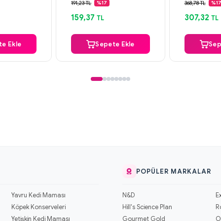
argo
Aynı Gün Kargo
Aynı Gün
191,23 TL
368,78 TL
%17
%1
159,37
307,32
TL
TL
e Ekle
Sepete Ekle
Sep
POPÜLER MARKALAR
Yavru Kedi Maması
N&D
E
Köpek Konserveleri
Hill's Science Plan
R
Yetişkin Kedi Maması
Gourmet Gold
O