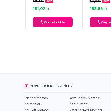
Aynı Gün Kargo
Aynı Gün K
217,22 TL
226,63 TL
%17
%17
181,02
188,86
TL
TL
Sepete Ekle
Sepet
POPÜLER KATEGORILER
Kısır Kedi Maması
Yavru Köpek Maması
Kedi Maltları
Kedi Kumları
Kedi Ödül Maması
Veteriner Kedi Maması