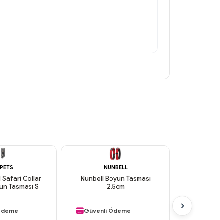
PETS
NUNBELL
N
 Safari Collar
Nunbell Boyun Tasması
Nunbell 
un Tasması S
2,5cm
Eğitim 
 Kargo
Aynı Gün Kargo
Aynı G
rün
Orijinal Ürün
Orijinal
 Ödeme
Güvenli Ödeme
Güvenl