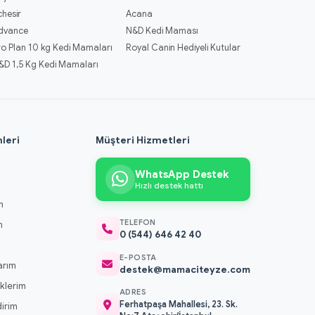
chesir
Acana
dvance
N&D Kedi Maması
ro Plan 10 kg Kedi Mamaları
Royal Canin Hediyeli Kutular
&D 1,5 Kg Kedi Mamaları
leri
Müşteri Hizmetleri
WhatsApp Destek
Hızlı destek hattı
m
TELEFON
m
0 (544) 646 42 40
m
E-POSTA
arım
destek@mamaciteyze.com
klerim
ADRES
Ferhatpaşa Mahallesi, 23. Sk.
dirim